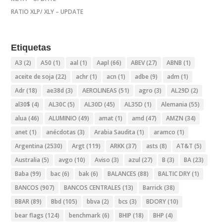
RATIO XLP/ XLY – UPDATE
Etiquetas
A3
(2)
A50
(1)
aal
(1)
Aapl
(66)
ABEV
(27)
ABNB
(1)
aceite de soja
(22)
achr
(1)
acn
(1)
adbe
(9)
adm
(1)
Adr
(18)
ae38d
(3)
AEROLINEAS
(51)
agro
(3)
AL29D
(2)
al30$
(4)
AL30C
(5)
AL30D
(45)
AL35D
(1)
Alemania
(55)
alua
(46)
ALUMINIO
(49)
amat
(1)
amd
(47)
AMZN
(34)
anet
(1)
anécdotas
(3)
Arabia Saudita
(1)
aramco
(1)
Argentina
(2530)
Argt
(119)
ARKK
(37)
asts
(8)
AT&T
(5)
Australia
(5)
avgo
(10)
Aviso
(3)
azul
(27)
B
(3)
BA
(23)
Baba
(99)
bac
(6)
bak
(6)
BALANCES
(88)
BALTIC DRY
(1)
BANCOS
(907)
BANCOS CENTRALES
(13)
Barrick
(38)
BBAR
(89)
Bbd
(105)
bbva
(2)
bcs
(3)
BDORY
(10)
bear flags
(124)
benchmark
(6)
BHIP
(18)
BHP
(4)