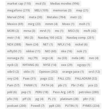
market cap
(110)
mcd
(5)
Medias moviles
(996)
megafono
(219)
MELI
(109)
memorias
(3)
mep
(21)
Merval
(594)
meta
(30)
Metales
(784)
metr
(2)
Mexico
(69)
mirg
(23)
mmm
(4)
Moex
(1)
moh
(1)
MORI
(2)
mrna
(3)
mrvl
(1)
ms
(1)
MSCI
(5)
msft
(42)
mstr
(14)
MU
(3)
Nasdaq 100
(422)
Nasdaq comp.
(201)
NDX
(388)
Nem
(24)
NET
(1)
NFLX
(14)
nickel
(6)
nifty50
(1)
nikkei
(11)
NIO
(60)
nke
(16)
nok
(1)
noruega
(5)
nq
(79)
nrgv
(4)
nu
(33)
nvda
(48)
nvo
(4)
nycb
(2)
NYFANG
(6)
NYSE
(14)
oex
(29)
ogzpy
(1)
oibr3
(2)
oklo
(1)
Opinion
(202)
orange juice
(1)
orcl
(12)
oxy
(24)
Paas
(31)
pags
(22)
PALL
(25)
PALLADIUM
(32)
Pam
(57)
PANW
(1)
PATH
(4)
pbi
(1)
Pbr
(145)
pce
(2)
pdd
(6)
pep
(1)
PERU
(18)
Peso Arg.
(457)
petroleo
(280)
pfe
(10)
pff
(3)
pg
(4)
PL
(1)
platinum
(28)
pltr
(12)
podcast
(200)
Powell
(7)
pplt
(20)
PUTIN
(1)
PYMES
(234)