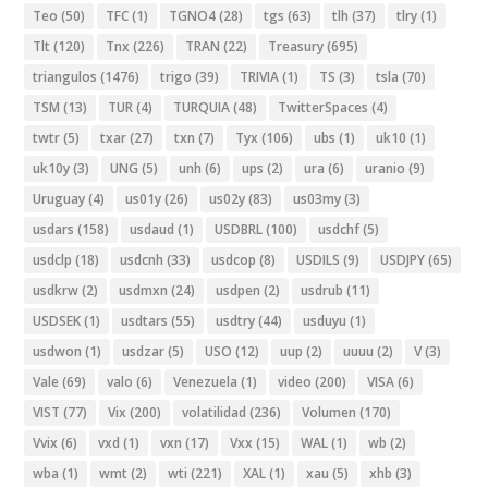
Teo
(50)
TFC
(1)
TGNO4
(28)
tgs
(63)
tlh
(37)
tlry
(1)
Tlt
(120)
Tnx
(226)
TRAN
(22)
Treasury
(695)
triangulos
(1476)
trigo
(39)
TRIVIA
(1)
TS
(3)
tsla
(70)
TSM
(13)
TUR
(4)
TURQUIA
(48)
TwitterSpaces
(4)
twtr
(5)
txar
(27)
txn
(7)
Tyx
(106)
ubs
(1)
uk10
(1)
uk10y
(3)
UNG
(5)
unh
(6)
ups
(2)
ura
(6)
uranio
(9)
Uruguay
(4)
us01y
(26)
us02y
(83)
us03my
(3)
usdars
(158)
usdaud
(1)
USDBRL
(100)
usdchf
(5)
usdclp
(18)
usdcnh
(33)
usdcop
(8)
USDILS
(9)
USDJPY
(65)
usdkrw
(2)
usdmxn
(24)
usdpen
(2)
usdrub
(11)
USDSEK
(1)
usdtars
(55)
usdtry
(44)
usduyu
(1)
usdwon
(1)
usdzar
(5)
USO
(12)
uup
(2)
uuuu
(2)
V
(3)
Vale
(69)
valo
(6)
Venezuela
(1)
video
(200)
VISA
(6)
VIST
(77)
Vix
(200)
volatilidad
(236)
Volumen
(170)
Vvix
(6)
vxd
(1)
vxn
(17)
Vxx
(15)
WAL
(1)
wb
(2)
wba
(1)
wmt
(2)
wti
(221)
XAL
(1)
xau
(5)
xhb
(3)