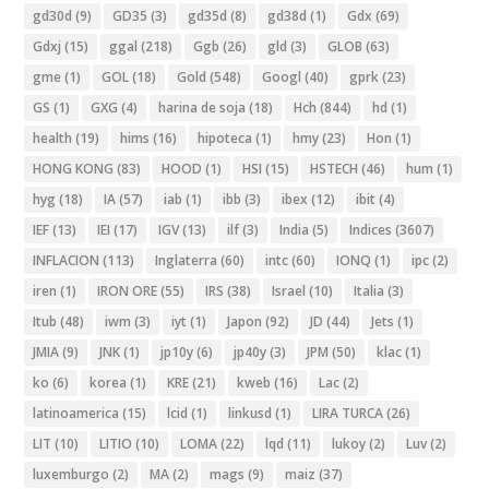
gd30d
(9)
GD35
(3)
gd35d
(8)
gd38d
(1)
Gdx
(69)
Gdxj
(15)
ggal
(218)
Ggb
(26)
gld
(3)
GLOB
(63)
gme
(1)
GOL
(18)
Gold
(548)
Googl
(40)
gprk
(23)
GS
(1)
GXG
(4)
harina de soja
(18)
Hch
(844)
hd
(1)
health
(19)
hims
(16)
hipoteca
(1)
hmy
(23)
Hon
(1)
HONG KONG
(83)
HOOD
(1)
HSI
(15)
HSTECH
(46)
hum
(1)
hyg
(18)
IA
(57)
iab
(1)
ibb
(3)
ibex
(12)
ibit
(4)
IEF
(13)
IEI
(17)
IGV
(13)
ilf
(3)
India
(5)
Indices
(3607)
INFLACION
(113)
Inglaterra
(60)
intc
(60)
IONQ
(1)
ipc
(2)
iren
(1)
IRON ORE
(55)
IRS
(38)
Israel
(10)
Italia
(3)
Itub
(48)
iwm
(3)
iyt
(1)
Japon
(92)
JD
(44)
Jets
(1)
JMIA
(9)
JNK
(1)
jp10y
(6)
jp40y
(3)
JPM
(50)
klac
(1)
ko
(6)
korea
(1)
KRE
(21)
kweb
(16)
Lac
(2)
latinoamerica
(15)
lcid
(1)
linkusd
(1)
LIRA TURCA
(26)
LIT
(10)
LITIO
(10)
LOMA
(22)
lqd
(11)
lukoy
(2)
Luv
(2)
luxemburgo
(2)
MA
(2)
mags
(9)
maiz
(37)