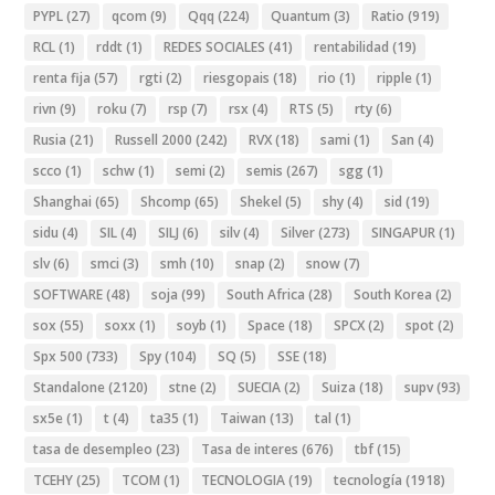
PYPL
(27)
qcom
(9)
Qqq
(224)
Quantum
(3)
Ratio
(919)
RCL
(1)
rddt
(1)
REDES SOCIALES
(41)
rentabilidad
(19)
renta fija
(57)
rgti
(2)
riesgopais
(18)
rio
(1)
ripple
(1)
rivn
(9)
roku
(7)
rsp
(7)
rsx
(4)
RTS
(5)
rty
(6)
Rusia
(21)
Russell 2000
(242)
RVX
(18)
sami
(1)
San
(4)
scco
(1)
schw
(1)
semi
(2)
semis
(267)
sgg
(1)
Shanghai
(65)
Shcomp
(65)
Shekel
(5)
shy
(4)
sid
(19)
sidu
(4)
SIL
(4)
SILJ
(6)
silv
(4)
Silver
(273)
SINGAPUR
(1)
slv
(6)
smci
(3)
smh
(10)
snap
(2)
snow
(7)
SOFTWARE
(48)
soja
(99)
South Africa
(28)
South Korea
(2)
sox
(55)
soxx
(1)
soyb
(1)
Space
(18)
SPCX
(2)
spot
(2)
Spx 500
(733)
Spy
(104)
SQ
(5)
SSE
(18)
Standalone
(2120)
stne
(2)
SUECIA
(2)
Suiza
(18)
supv
(93)
sx5e
(1)
t
(4)
ta35
(1)
Taiwan
(13)
tal
(1)
tasa de desempleo
(23)
Tasa de interes
(676)
tbf
(15)
TCEHY
(25)
TCOM
(1)
TECNOLOGIA
(19)
tecnología
(1918)