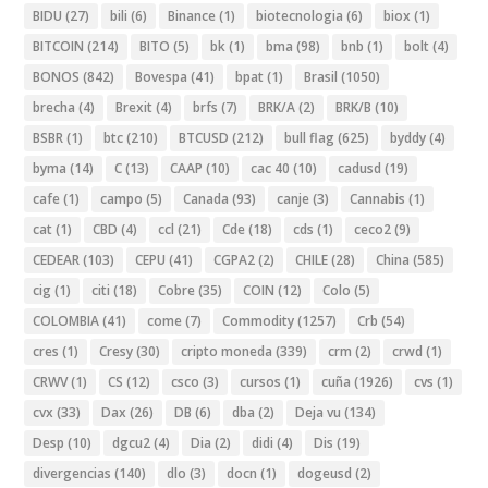
BIDU
(27)
bili
(6)
Binance
(1)
biotecnologia
(6)
biox
(1)
BITCOIN
(214)
BITO
(5)
bk
(1)
bma
(98)
bnb
(1)
bolt
(4)
BONOS
(842)
Bovespa
(41)
bpat
(1)
Brasil
(1050)
brecha
(4)
Brexit
(4)
brfs
(7)
BRK/A
(2)
BRK/B
(10)
BSBR
(1)
btc
(210)
BTCUSD
(212)
bull flag
(625)
byddy
(4)
byma
(14)
C
(13)
CAAP
(10)
cac 40
(10)
cadusd
(19)
cafe
(1)
campo
(5)
Canada
(93)
canje
(3)
Cannabis
(1)
cat
(1)
CBD
(4)
ccl
(21)
Cde
(18)
cds
(1)
ceco2
(9)
CEDEAR
(103)
CEPU
(41)
CGPA2
(2)
CHILE
(28)
China
(585)
cig
(1)
citi
(18)
Cobre
(35)
COIN
(12)
Colo
(5)
COLOMBIA
(41)
come
(7)
Commodity
(1257)
Crb
(54)
cres
(1)
Cresy
(30)
cripto moneda
(339)
crm
(2)
crwd
(1)
CRWV
(1)
CS
(12)
csco
(3)
cursos
(1)
cuña
(1926)
cvs
(1)
cvx
(33)
Dax
(26)
DB
(6)
dba
(2)
Deja vu
(134)
Desp
(10)
dgcu2
(4)
Dia
(2)
didi
(4)
Dis
(19)
divergencias
(140)
dlo
(3)
docn
(1)
dogeusd
(2)