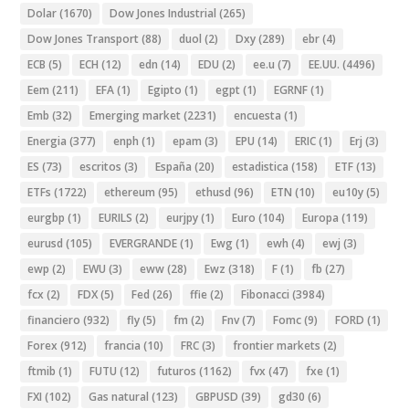
Dolar
(1670)
Dow Jones Industrial
(265)
Dow Jones Transport
(88)
duol
(2)
Dxy
(289)
ebr
(4)
ECB
(5)
ECH
(12)
edn
(14)
EDU
(2)
ee.u
(7)
EE.UU.
(4496)
Eem
(211)
EFA
(1)
Egipto
(1)
egpt
(1)
EGRNF
(1)
Emb
(32)
Emerging market
(2231)
encuesta
(1)
Energia
(377)
enph
(1)
epam
(3)
EPU
(14)
ERIC
(1)
Erj
(3)
ES
(73)
escritos
(3)
España
(20)
estadistica
(158)
ETF
(13)
ETFs
(1722)
ethereum
(95)
ethusd
(96)
ETN
(10)
eu10y
(5)
eurgbp
(1)
EURILS
(2)
eurjpy
(1)
Euro
(104)
Europa
(119)
eurusd
(105)
EVERGRANDE
(1)
Ewg
(1)
ewh
(4)
ewj
(3)
ewp
(2)
EWU
(3)
eww
(28)
Ewz
(318)
F
(1)
fb
(27)
fcx
(2)
FDX
(5)
Fed
(26)
ffie
(2)
Fibonacci
(3984)
financiero
(932)
fly
(5)
fm
(2)
Fnv
(7)
Fomc
(9)
FORD
(1)
Forex
(912)
francia
(10)
FRC
(3)
frontier markets
(2)
ftmib
(1)
FUTU
(12)
futuros
(1162)
fvx
(47)
fxe
(1)
FXI
(102)
Gas natural
(123)
GBPUSD
(39)
gd30
(6)