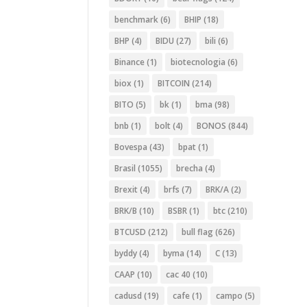
benchmark
(6)
BHIP
(18)
BHP
(4)
BIDU
(27)
bili
(6)
Binance
(1)
biotecnologia
(6)
biox
(1)
BITCOIN
(214)
BITO
(5)
bk
(1)
bma
(98)
bnb
(1)
bolt
(4)
BONOS
(844)
Bovespa
(43)
bpat
(1)
Brasil
(1055)
brecha
(4)
Brexit
(4)
brfs
(7)
BRK/A
(2)
BRK/B
(10)
BSBR
(1)
btc
(210)
BTCUSD
(212)
bull flag
(626)
byddy
(4)
byma
(14)
C
(13)
CAAP
(10)
cac 40
(10)
cadusd
(19)
cafe
(1)
campo
(5)