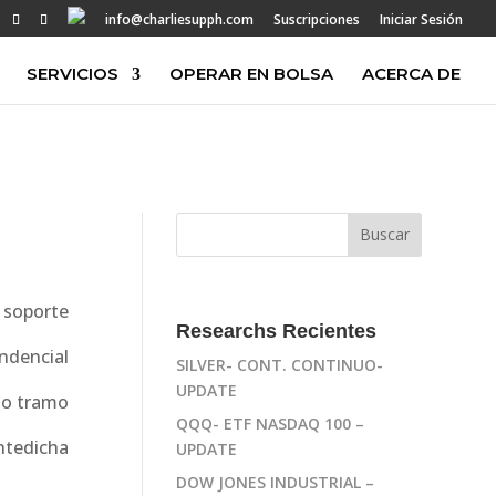
info@charliesupph.com
Suscripciones
Iniciar Sesión
SERVICIOS
OPERAR EN BOLSA
ACERCA DE
 soporte
Researchs Recientes
ndencial
SILVER- CONT. CONTINUO-
UPDATE
mo tramo
QQQ- ETF NASDAQ 100 –
ntedicha
UPDATE
DOW JONES INDUSTRIAL –