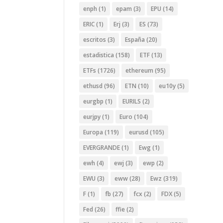
enph
(1)
epam
(3)
EPU
(14)
ERIC
(1)
Erj
(3)
ES
(73)
escritos
(3)
España
(20)
estadistica
(158)
ETF
(13)
ETFs
(1726)
ethereum
(95)
ethusd
(96)
ETN
(10)
eu10y
(5)
eurgbp
(1)
EURILS
(2)
eurjpy
(1)
Euro
(104)
Europa
(119)
eurusd
(105)
EVERGRANDE
(1)
Ewg
(1)
ewh
(4)
ewj
(3)
ewp
(2)
EWU
(3)
eww
(28)
Ewz
(319)
F
(1)
fb
(27)
fcx
(2)
FDX
(5)
Fed
(26)
ffie
(2)