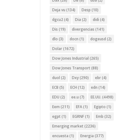
Dax
(26)
DB
(6)
dba
(2)
Deja vu
(134)
Desp
(10)
dgcu2
(4)
Dia
(2)
didi
(4)
Dis
(19)
divergencias
(141)
dlo
(3)
docn
(1)
dogeusd
(2)
Dolar
(1672)
Dow Jones Industrial
(265)
Dow Jones Transport
(88)
duol
(2)
Dxy
(290)
ebr
(4)
ECB
(5)
ECH
(12)
edn
(14)
EDU
(2)
ee.u
(7)
EE.UU.
(4498)
Eem
(211)
EFA
(1)
Egipto
(1)
egpt
(1)
EGRNF
(1)
Emb
(32)
Emerging market
(2236)
encuesta
(1)
Energia
(377)