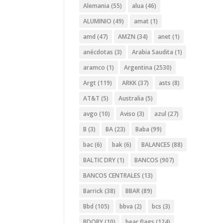
Alemania
(55)
alua
(46)
ALUMINIO
(49)
amat
(1)
amd
(47)
AMZN
(34)
anet
(1)
anécdotas
(3)
Arabia Saudita
(1)
aramco
(1)
Argentina
(2530)
Argt
(119)
ARKK
(37)
asts
(8)
AT&T
(5)
Australia
(5)
avgo
(10)
Aviso
(3)
azul
(27)
B
(3)
BA
(23)
Baba
(99)
bac
(6)
bak
(6)
BALANCES
(88)
BALTIC DRY
(1)
BANCOS
(907)
BANCOS CENTRALES
(13)
Barrick
(38)
BBAR
(89)
Bbd
(105)
bbva
(2)
bcs
(3)
BDORY
(10)
bear flags
(124)