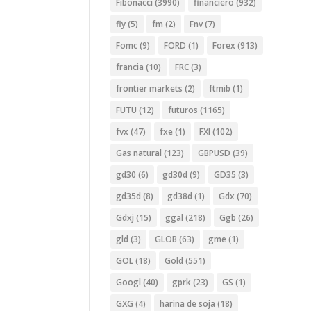
Fibonacci
(3990)
financiero
(932)
fly
(5)
fm
(2)
Fnv
(7)
Fomc
(9)
FORD
(1)
Forex
(913)
francia
(10)
FRC
(3)
frontier markets
(2)
ftmib
(1)
FUTU
(12)
futuros
(1165)
fvx
(47)
fxe
(1)
FXI
(102)
Gas natural
(123)
GBPUSD
(39)
gd30
(6)
gd30d
(9)
GD35
(3)
gd35d
(8)
gd38d
(1)
Gdx
(70)
Gdxj
(15)
ggal
(218)
Ggb
(26)
gld
(3)
GLOB
(63)
gme
(1)
GOL
(18)
Gold
(551)
Googl
(40)
gprk
(23)
GS
(1)
GXG
(4)
harina de soja
(18)