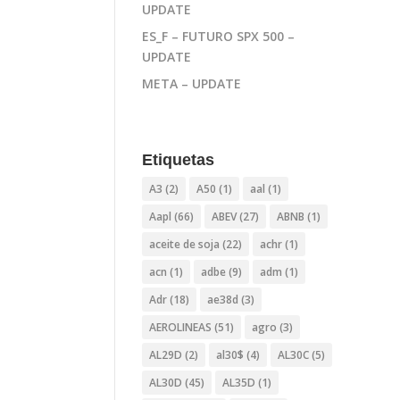
UPDATE
ES_F – FUTURO SPX 500 –
UPDATE
META – UPDATE
Etiquetas
A3
(2)
A50
(1)
aal
(1)
Aapl
(66)
ABEV
(27)
ABNB
(1)
aceite de soja
(22)
achr
(1)
acn
(1)
adbe
(9)
adm
(1)
Adr
(18)
ae38d
(3)
AEROLINEAS
(51)
agro
(3)
AL29D
(2)
al30$
(4)
AL30C
(5)
AL30D
(45)
AL35D
(1)