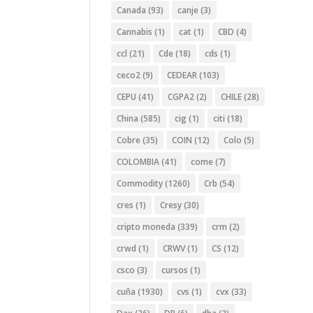
Canada
(93)
canje
(3)
Cannabis
(1)
cat
(1)
CBD
(4)
ccl
(21)
Cde
(18)
cds
(1)
ceco2
(9)
CEDEAR
(103)
CEPU
(41)
CGPA2
(2)
CHILE
(28)
China
(585)
cig
(1)
citi
(18)
Cobre
(35)
COIN
(12)
Colo
(5)
COLOMBIA
(41)
come
(7)
Commodity
(1260)
Crb
(54)
cres
(1)
Cresy
(30)
cripto moneda
(339)
crm
(2)
crwd
(1)
CRWV
(1)
CS
(12)
csco
(3)
cursos
(1)
cuña
(1930)
cvs
(1)
cvx
(33)