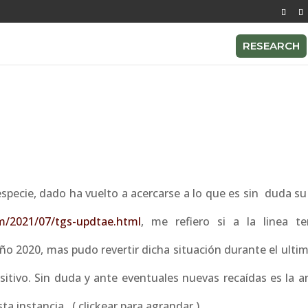
RESEARCH
pecie, dado ha vuelto a acercarse a lo que es sin duda su
om/2021/07/tgs-updtae.html
, me refiero si a la linea te
o 2020, mas pudo revertir dicha situación durante el ulti
itivo. Sin duda y ante eventuales nuevas recaídas es la a
 instancia . ( clickear para agrandar )