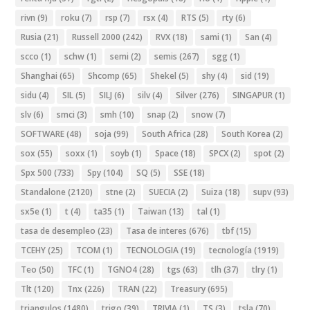
rivn
(9)
roku
(7)
rsp
(7)
rsx
(4)
RTS
(5)
rty
(6)
Rusia
(21)
Russell 2000
(242)
RVX
(18)
sami
(1)
San
(4)
scco
(1)
schw
(1)
semi
(2)
semis
(267)
sgg
(1)
Shanghai
(65)
Shcomp
(65)
Shekel
(5)
shy
(4)
sid
(19)
sidu
(4)
SIL
(5)
SILJ
(6)
silv
(4)
Silver
(276)
SINGAPUR
(1)
slv
(6)
smci
(3)
smh
(10)
snap
(2)
snow
(7)
SOFTWARE
(48)
soja
(99)
South Africa
(28)
South Korea
(2)
sox
(55)
soxx
(1)
soyb
(1)
Space
(18)
SPCX
(2)
spot
(2)
Spx 500
(733)
Spy
(104)
SQ
(5)
SSE
(18)
Standalone
(2120)
stne
(2)
SUECIA
(2)
Suiza
(18)
supv
(93)
sx5e
(1)
t
(4)
ta35
(1)
Taiwan
(13)
tal
(1)
tasa de desempleo
(23)
Tasa de interes
(676)
tbf
(15)
TCEHY
(25)
TCOM
(1)
TECNOLOGIA
(19)
tecnología
(1919)
Teo
(50)
TFC
(1)
TGNO4
(28)
tgs
(63)
tlh
(37)
tlry
(1)
Tlt
(120)
Tnx
(226)
TRAN
(22)
Treasury
(695)
triangulos
(1480)
trigo
(39)
TRIVIA
(1)
TS
(3)
tsla
(70)