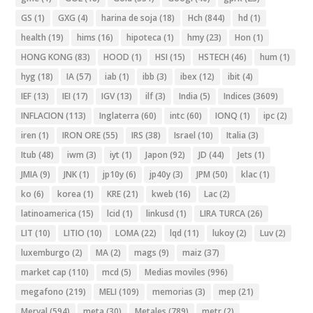
GS
(1)
GXG
(4)
harina de soja
(18)
Hch
(844)
hd
(1)
health
(19)
hims
(16)
hipoteca
(1)
hmy
(23)
Hon
(1)
HONG KONG
(83)
HOOD
(1)
HSI
(15)
HSTECH
(46)
hum
(1)
hyg
(18)
IA
(57)
iab
(1)
ibb
(3)
ibex
(12)
ibit
(4)
IEF
(13)
IEI
(17)
IGV
(13)
ilf
(3)
India
(5)
Indices
(3609)
INFLACION
(113)
Inglaterra
(60)
intc
(60)
IONQ
(1)
ipc
(2)
iren
(1)
IRON ORE
(55)
IRS
(38)
Israel
(10)
Italia
(3)
Itub
(48)
iwm
(3)
iyt
(1)
Japon
(92)
JD
(44)
Jets
(1)
JMIA
(9)
JNK
(1)
jp10y
(6)
jp40y
(3)
JPM
(50)
klac
(1)
ko
(6)
korea
(1)
KRE
(21)
kweb
(16)
Lac
(2)
latinoamerica
(15)
lcid
(1)
linkusd
(1)
LIRA TURCA
(26)
LIT
(10)
LITIO
(10)
LOMA
(22)
lqd
(11)
lukoy
(2)
Luv
(2)
luxemburgo
(2)
MA
(2)
mags
(9)
maiz
(37)
market cap
(110)
mcd
(5)
Medias moviles
(996)
megafono
(219)
MELI
(109)
memorias
(3)
mep
(21)
Merval
(594)
meta
(30)
Metales
(789)
metr
(2)