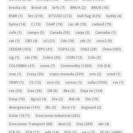
brecha
(4)
Brexit
(4)
brfs
(7)
BRK/A
(2)
BRK/B
(10)
BSBR
(1)
btc
(210)
BTCUSD
(212)
bull flag
(625)
byddy
(4)
byma
(14)
C
(13)
CAAP
(10)
cac 40
(10)
cadusd
(19)
cafe
(1)
campo
(5)
Canada
(93)
canje
(3)
Cannabis
(1)
cat
(1)
CBD
(4)
ccl
(21)
Cde
(18)
cds
(1)
ceco2
(9)
CEDEAR
(103)
CEPU
(41)
CGPA2
(2)
CHILE
(28)
China
(585)
cig
(1)
citi
(18)
Cobre
(35)
COIN
(12)
Colo
(5)
COLOMBIA
(41)
come
(7)
Commodity
(1260)
Crb
(54)
cres
(1)
Cresy
(30)
cripto moneda
(339)
crm
(2)
crwd
(1)
CRWV
(1)
CS
(12)
csco
(3)
cursos
(1)
cuña
(1930)
cvs
(1)
cvx
(33)
Dax
(26)
DB
(6)
dba
(2)
Deja vu
(134)
Desp
(10)
dgcu2
(4)
Dia
(2)
didi
(4)
Dis
(19)
divergencias
(141)
dlo
(3)
docn
(1)
dogeusd
(2)
Dolar
(1671)
Dow Jones Industrial
(265)
Dow Jones Transport
(88)
duol
(2)
Dxy
(289)
ebr
(4)
ECB
(5)
ECH
(12)
edn
(14)
EDU
(2)
ee.u
(7)
EE.UU.
(4496)