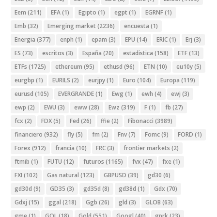
Eem
(211)
EFA
(1)
Egipto
(1)
egpt
(1)
EGRNF
(1)
Emb
(32)
Emerging market
(2236)
encuesta
(1)
Energia
(377)
enph
(1)
epam
(3)
EPU
(14)
ERIC
(1)
Erj
(3)
ES
(73)
escritos
(3)
España
(20)
estadistica
(158)
ETF
(13)
ETFs
(1725)
ethereum
(95)
ethusd
(96)
ETN
(10)
eu10y
(5)
eurgbp
(1)
EURILS
(2)
eurjpy
(1)
Euro
(104)
Europa
(119)
eurusd
(105)
EVERGRANDE
(1)
Ewg
(1)
ewh
(4)
ewj
(3)
ewp
(2)
EWU
(3)
eww
(28)
Ewz
(319)
F
(1)
fb
(27)
fcx
(2)
FDX
(5)
Fed
(26)
ffie
(2)
Fibonacci
(3989)
financiero
(932)
fly
(5)
fm
(2)
Fnv
(7)
Fomc
(9)
FORD
(1)
Forex
(912)
francia
(10)
FRC
(3)
frontier markets
(2)
ftmib
(1)
FUTU
(12)
futuros
(1165)
fvx
(47)
fxe
(1)
FXI
(102)
Gas natural
(123)
GBPUSD
(39)
gd30
(6)
gd30d
(9)
GD35
(3)
gd35d
(8)
gd38d
(1)
Gdx
(70)
Gdxj
(15)
ggal
(218)
Ggb
(26)
gld
(3)
GLOB
(63)
gme
(1)
GOL
(18)
Gold
(551)
Googl
(40)
gprk
(23)