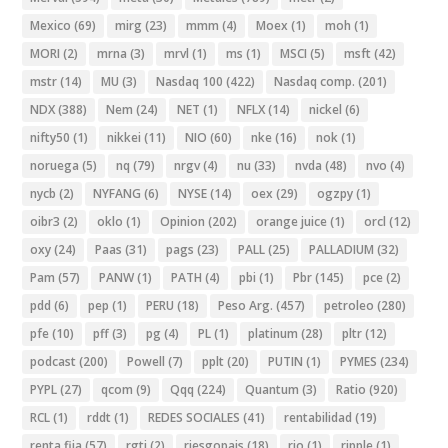
Mexico
(69)
mirg
(23)
mmm
(4)
Moex
(1)
moh
(1)
MORI
(2)
mrna
(3)
mrvl
(1)
ms
(1)
MSCI
(5)
msft
(42)
mstr
(14)
MU
(3)
Nasdaq 100
(422)
Nasdaq comp.
(201)
NDX
(388)
Nem
(24)
NET
(1)
NFLX
(14)
nickel
(6)
nifty50
(1)
nikkei
(11)
NIO
(60)
nke
(16)
nok
(1)
noruega
(5)
nq
(79)
nrgv
(4)
nu
(33)
nvda
(48)
nvo
(4)
nycb
(2)
NYFANG
(6)
NYSE
(14)
oex
(29)
ogzpy
(1)
oibr3
(2)
oklo
(1)
Opinion
(202)
orange juice
(1)
orcl
(12)
oxy
(24)
Paas
(31)
pags
(23)
PALL
(25)
PALLADIUM
(32)
Pam
(57)
PANW
(1)
PATH
(4)
pbi
(1)
Pbr
(145)
pce
(2)
pdd
(6)
pep
(1)
PERU
(18)
Peso Arg.
(457)
petroleo
(280)
pfe
(10)
pff
(3)
pg
(4)
PL
(1)
platinum
(28)
pltr
(12)
podcast
(200)
Powell
(7)
pplt
(20)
PUTIN
(1)
PYMES
(234)
PYPL
(27)
qcom
(9)
Qqq
(224)
Quantum
(3)
Ratio
(920)
RCL
(1)
rddt
(1)
REDES SOCIALES
(41)
rentabilidad
(19)
renta fija
(57)
rgti
(2)
riesgopais
(18)
rio
(1)
ripple
(1)