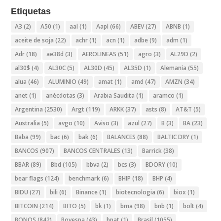
Etiquetas
A3
(2)
A50
(1)
aal
(1)
Aapl
(66)
ABEV
(27)
ABNB
(1)
aceite de soja
(22)
achr
(1)
acn
(1)
adbe
(9)
adm
(1)
Adr
(18)
ae38d
(3)
AEROLINEAS
(51)
agro
(3)
AL29D
(2)
al30$
(4)
AL30C
(5)
AL30D
(45)
AL35D
(1)
Alemania
(55)
alua
(46)
ALUMINIO
(49)
amat
(1)
amd
(47)
AMZN
(34)
anet
(1)
anécdotas
(3)
Arabia Saudita
(1)
aramco
(1)
Argentina
(2530)
Argt
(119)
ARKK
(37)
asts
(8)
AT&T
(5)
Australia
(5)
avgo
(10)
Aviso
(3)
azul
(27)
B
(3)
BA
(23)
Baba
(99)
bac
(6)
bak
(6)
BALANCES
(88)
BALTIC DRY
(1)
BANCOS
(907)
BANCOS CENTRALES
(13)
Barrick
(38)
BBAR
(89)
Bbd
(105)
bbva
(2)
bcs
(3)
BDORY
(10)
bear flags
(124)
benchmark
(6)
BHIP
(18)
BHP
(4)
BIDU
(27)
bili
(6)
Binance
(1)
biotecnologia
(6)
biox
(1)
BITCOIN
(214)
BITO
(5)
bk
(1)
bma
(98)
bnb
(1)
bolt
(4)
BONOS
(842)
Bovespa
(43)
bpat
(1)
Brasil
(1055)