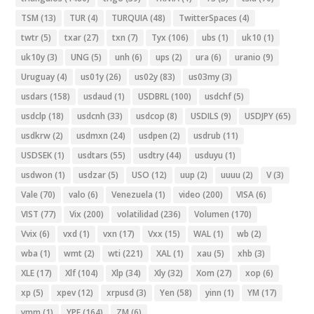
TSM
(13)
TUR
(4)
TURQUIA
(48)
TwitterSpaces
(4)
twtr
(5)
txar
(27)
txn
(7)
Tyx
(106)
ubs
(1)
uk10
(1)
uk10y
(3)
UNG
(5)
unh
(6)
ups
(2)
ura
(6)
uranio
(9)
Uruguay
(4)
us01y
(26)
us02y
(83)
us03my
(3)
usdars
(158)
usdaud
(1)
USDBRL
(100)
usdchf
(5)
usdclp
(18)
usdcnh
(33)
usdcop
(8)
USDILS
(9)
USDJPY
(65)
usdkrw
(2)
usdmxn
(24)
usdpen
(2)
usdrub
(11)
USDSEK
(1)
usdtars
(55)
usdtry
(44)
usduyu
(1)
usdwon
(1)
usdzar
(5)
USO
(12)
uup
(2)
uuuu
(2)
V
(3)
Vale
(70)
valo
(6)
Venezuela
(1)
video
(200)
VISA
(6)
VIST
(77)
Vix
(200)
volatilidad
(236)
Volumen
(170)
Vvix
(6)
vxd
(1)
vxn
(17)
Vxx
(15)
WAL
(1)
wb
(2)
wba
(1)
wmt
(2)
wti
(221)
XAL
(1)
xau
(5)
xhb
(3)
XLE
(17)
Xlf
(104)
Xlp
(34)
Xly
(32)
Xom
(27)
xop
(6)
xp
(5)
xpev
(12)
xrpusd
(3)
Yen
(58)
yinn
(1)
YM
(17)
ymm
(1)
YPF
(164)
ZM
(6)