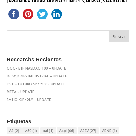
|
ARGENTINA
DOLAR
FIBONACCI
INDICES
MERVAL
STANDALONE
Researchs Recientes
QQQ- ETF NASDAQ 100 – UPDATE
DOW JONES INDUSTRIAL – UPDATE
ES_F – FUTURO SPX 500 – UPDATE
META – UPDATE
RATIO XLP/ XLY – UPDATE
Etiquetas
A3
(2)
A50
(1)
aal
(1)
Aapl
(66)
ABEV
(27)
ABNB
(1)