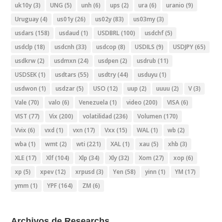
uk10y
(3)
UNG
(5)
unh
(6)
ups
(2)
ura
(6)
uranio
(9)
Uruguay
(4)
us01y
(26)
us02y
(83)
us03my
(3)
usdars
(158)
usdaud
(1)
USDBRL
(100)
usdchf
(5)
usdclp
(18)
usdcnh
(33)
usdcop
(8)
USDILS
(9)
USDJPY
(65)
usdkrw
(2)
usdmxn
(24)
usdpen
(2)
usdrub
(11)
USDSEK
(1)
usdtars
(55)
usdtry
(44)
usduyu
(1)
usdwon
(1)
usdzar
(5)
USO
(12)
uup
(2)
uuuu
(2)
V
(3)
Vale
(70)
valo
(6)
Venezuela
(1)
video
(200)
VISA
(6)
VIST
(77)
Vix
(200)
volatilidad
(236)
Volumen
(170)
Vvix
(6)
vxd
(1)
vxn
(17)
Vxx
(15)
WAL
(1)
wb
(2)
wba
(1)
wmt
(2)
wti
(221)
XAL
(1)
xau
(5)
xhb
(3)
XLE
(17)
Xlf
(104)
Xlp
(34)
Xly
(32)
Xom
(27)
xop
(6)
xp
(5)
xpev
(12)
xrpusd
(3)
Yen
(58)
yinn
(1)
YM
(17)
ymm
(1)
YPF
(164)
ZM
(6)
Archivos de Researchs