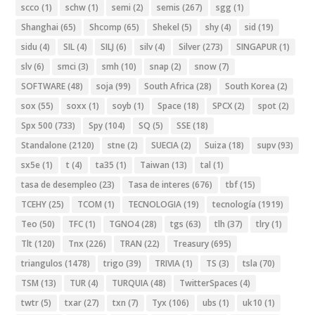
scco
(1)
schw
(1)
semi
(2)
semis
(267)
sgg
(1)
Shanghai
(65)
Shcomp
(65)
Shekel
(5)
shy
(4)
sid
(19)
sidu
(4)
SIL
(4)
SILJ
(6)
silv
(4)
Silver
(273)
SINGAPUR
(1)
slv
(6)
smci
(3)
smh
(10)
snap
(2)
snow
(7)
SOFTWARE
(48)
soja
(99)
South Africa
(28)
South Korea
(2)
sox
(55)
soxx
(1)
soyb
(1)
Space
(18)
SPCX
(2)
spot
(2)
Spx 500
(733)
Spy
(104)
SQ
(5)
SSE
(18)
Standalone
(2120)
stne
(2)
SUECIA
(2)
Suiza
(18)
supv
(93)
sx5e
(1)
t
(4)
ta35
(1)
Taiwan
(13)
tal
(1)
tasa de desempleo
(23)
Tasa de interes
(676)
tbf
(15)
TCEHY
(25)
TCOM
(1)
TECNOLOGIA
(19)
tecnología
(1919)
Teo
(50)
TFC
(1)
TGNO4
(28)
tgs
(63)
tlh
(37)
tlry
(1)
Tlt
(120)
Tnx
(226)
TRAN
(22)
Treasury
(695)
triangulos
(1478)
trigo
(39)
TRIVIA
(1)
TS
(3)
tsla
(70)
TSM
(13)
TUR
(4)
TURQUIA
(48)
TwitterSpaces
(4)
twtr
(5)
txar
(27)
txn
(7)
Tyx
(106)
ubs
(1)
uk10
(1)