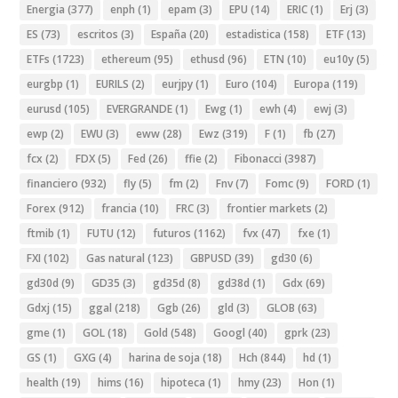
Energia
(377)
enph
(1)
epam
(3)
EPU
(14)
ERIC
(1)
Erj
(3)
ES
(73)
escritos
(3)
España
(20)
estadistica
(158)
ETF
(13)
ETFs
(1723)
ethereum
(95)
ethusd
(96)
ETN
(10)
eu10y
(5)
eurgbp
(1)
EURILS
(2)
eurjpy
(1)
Euro
(104)
Europa
(119)
eurusd
(105)
EVERGRANDE
(1)
Ewg
(1)
ewh
(4)
ewj
(3)
ewp
(2)
EWU
(3)
eww
(28)
Ewz
(319)
F
(1)
fb
(27)
fcx
(2)
FDX
(5)
Fed
(26)
ffie
(2)
Fibonacci
(3987)
financiero
(932)
fly
(5)
fm
(2)
Fnv
(7)
Fomc
(9)
FORD
(1)
Forex
(912)
francia
(10)
FRC
(3)
frontier markets
(2)
ftmib
(1)
FUTU
(12)
futuros
(1162)
fvx
(47)
fxe
(1)
FXI
(102)
Gas natural
(123)
GBPUSD
(39)
gd30
(6)
gd30d
(9)
GD35
(3)
gd35d
(8)
gd38d
(1)
Gdx
(69)
Gdxj
(15)
ggal
(218)
Ggb
(26)
gld
(3)
GLOB
(63)
gme
(1)
GOL
(18)
Gold
(548)
Googl
(40)
gprk
(23)
GS
(1)
GXG
(4)
harina de soja
(18)
Hch
(844)
hd
(1)
health
(19)
hims
(16)
hipoteca
(1)
hmy
(23)
Hon
(1)