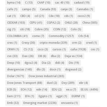
byma
(14)
C
(13)
CAAP
(10)
cac 40
(10)
cadusd
(19)
cafe
(1)
campo
(5)
Canada
(93)
canje
(3)
Cannabis
(1)
cat
(1)
CBD
(4)
ccl
(21)
Cde
(18)
cds
(1)
ceco2
(9)
CEDEAR
(103)
CEPU
(41)
CGPA2
(2)
CHILE
(28)
China
(585)
cig
(1)
citi
(18)
Cobre
(35)
COIN
(12)
Colo
(5)
COLOMBIA
(41)
come
(7)
Commodity
(1257)
Crb
(54)
cres
(1)
Cresy
(30)
cripto moneda
(339)
crm
(2)
crwd
(1)
CRWV
(1)
CS
(12)
csco
(3)
cursos
(1)
cuña
(1928)
cvs
(1)
cvx
(33)
Dax
(26)
DB
(6)
dba
(2)
Deja vu
(134)
Desp
(10)
dgcu2
(4)
Dia
(2)
didi
(4)
Dis
(19)
divergencias
(140)
dlo
(3)
docn
(1)
dogeusd
(2)
Dolar
(1671)
Dow Jones Industrial
(265)
Dow Jones Transport
(88)
duol
(2)
Dxy
(289)
ebr
(4)
ECB
(5)
ECH
(12)
edn
(14)
EDU
(2)
ee.u
(7)
EE.UU.
(4496)
Eem
(211)
EFA
(1)
Egipto
(1)
egpt
(1)
EGRNF
(1)
Emb
(32)
Emerging market
(2236)
encuesta
(1)