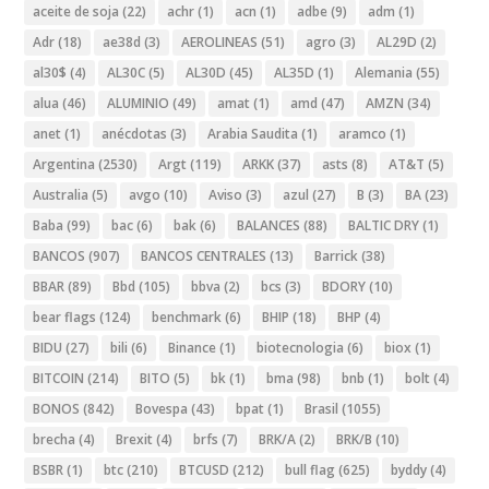
aceite de soja
(22)
achr
(1)
acn
(1)
adbe
(9)
adm
(1)
Adr
(18)
ae38d
(3)
AEROLINEAS
(51)
agro
(3)
AL29D
(2)
al30$
(4)
AL30C
(5)
AL30D
(45)
AL35D
(1)
Alemania
(55)
alua
(46)
ALUMINIO
(49)
amat
(1)
amd
(47)
AMZN
(34)
anet
(1)
anécdotas
(3)
Arabia Saudita
(1)
aramco
(1)
Argentina
(2530)
Argt
(119)
ARKK
(37)
asts
(8)
AT&T
(5)
Australia
(5)
avgo
(10)
Aviso
(3)
azul
(27)
B
(3)
BA
(23)
Baba
(99)
bac
(6)
bak
(6)
BALANCES
(88)
BALTIC DRY
(1)
BANCOS
(907)
BANCOS CENTRALES
(13)
Barrick
(38)
BBAR
(89)
Bbd
(105)
bbva
(2)
bcs
(3)
BDORY
(10)
bear flags
(124)
benchmark
(6)
BHIP
(18)
BHP
(4)
BIDU
(27)
bili
(6)
Binance
(1)
biotecnologia
(6)
biox
(1)
BITCOIN
(214)
BITO
(5)
bk
(1)
bma
(98)
bnb
(1)
bolt
(4)
BONOS
(842)
Bovespa
(43)
bpat
(1)
Brasil
(1055)
brecha
(4)
Brexit
(4)
brfs
(7)
BRK/A
(2)
BRK/B
(10)
BSBR
(1)
btc
(210)
BTCUSD
(212)
bull flag
(625)
byddy
(4)