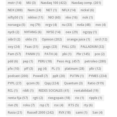
mstr
(14)
MU
(3)
Nasdaq 100
(422)
Nasdaq comp.
(201)
NDX
(388)
Nem
(24)
NET
(1)
NFLX
(14)
nickel
(6)
nifty50
(1)
nikkei
(11)
NIO
(60)
nke
(16)
nok
(1)
noruega
(5)
nq
(79)
nrgv
(4)
nu
(33)
nvda
(48)
nvo
(4)
nycb
(2)
NYFANG
(6)
NYSE
(14)
oex
(29)
ogzpy
(1)
oibr3
(2)
oklo
(1)
Opinion
(202)
orange juice
(1)
orcl
(12)
oxy
(24)
Paas
(31)
pags
(23)
PALL
(25)
PALLADIUM
(32)
Pam
(57)
PANW
(1)
PATH
(4)
pbi
(1)
Pbr
(145)
pce
(2)
pdd
(6)
pep
(1)
PERU
(18)
Peso Arg.
(457)
petroleo
(280)
pfe
(10)
pff
(3)
pg
(4)
PL
(1)
platinum
(28)
pltr
(12)
podcast
(200)
Powell
(7)
pplt
(20)
PUTIN
(1)
PYMES
(234)
PYPL
(27)
qcom
(9)
Qqq
(224)
Quantum
(3)
Ratio
(919)
RCL
(1)
rddt
(1)
REDES SOCIALES
(41)
rentabilidad
(19)
renta fija
(57)
rgti
(2)
riesgopais
(18)
rio
(1)
ripple
(1)
rivn
(9)
roku
(7)
rsp
(7)
rsx
(4)
RTS
(5)
rty
(6)
Rusia
(21)
Russell 2000
(242)
RVX
(18)
sami
(1)
San
(4)