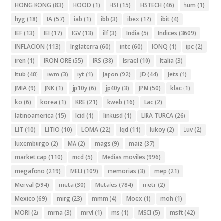
HONG KONG
(83)
HOOD
(1)
HSI
(15)
HSTECH
(46)
hum
(1)
hyg
(18)
IA
(57)
iab
(1)
ibb
(3)
ibex
(12)
ibit
(4)
IEF
(13)
IEI
(17)
IGV
(13)
ilf
(3)
India
(5)
Indices
(3609)
INFLACION
(113)
Inglaterra
(60)
intc
(60)
IONQ
(1)
ipc
(2)
iren
(1)
IRON ORE
(55)
IRS
(38)
Israel
(10)
Italia
(3)
Itub
(48)
iwm
(3)
iyt
(1)
Japon
(92)
JD
(44)
Jets
(1)
JMIA
(9)
JNK
(1)
jp10y
(6)
jp40y
(3)
JPM
(50)
klac
(1)
ko
(6)
korea
(1)
KRE
(21)
kweb
(16)
Lac
(2)
latinoamerica
(15)
lcid
(1)
linkusd
(1)
LIRA TURCA
(26)
LIT
(10)
LITIO
(10)
LOMA
(22)
lqd
(11)
lukoy
(2)
Luv
(2)
luxemburgo
(2)
MA
(2)
mags
(9)
maiz
(37)
market cap
(110)
mcd
(5)
Medias moviles
(996)
megafono
(219)
MELI
(109)
memorias
(3)
mep
(21)
Merval
(594)
meta
(30)
Metales
(784)
metr
(2)
Mexico
(69)
mirg
(23)
mmm
(4)
Moex
(1)
moh
(1)
MORI
(2)
mrna
(3)
mrvl
(1)
ms
(1)
MSCI
(5)
msft
(42)