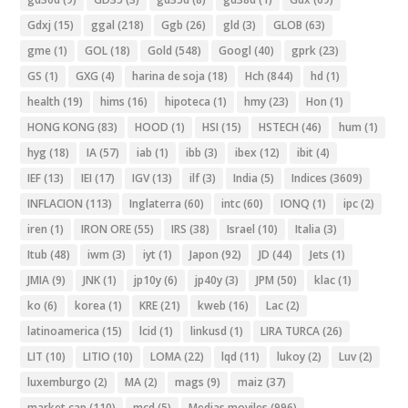
Gdxj
(15)
ggal
(218)
Ggb
(26)
gld
(3)
GLOB
(63)
gme
(1)
GOL
(18)
Gold
(548)
Googl
(40)
gprk
(23)
GS
(1)
GXG
(4)
harina de soja
(18)
Hch
(844)
hd
(1)
health
(19)
hims
(16)
hipoteca
(1)
hmy
(23)
Hon
(1)
HONG KONG
(83)
HOOD
(1)
HSI
(15)
HSTECH
(46)
hum
(1)
hyg
(18)
IA
(57)
iab
(1)
ibb
(3)
ibex
(12)
ibit
(4)
IEF
(13)
IEI
(17)
IGV
(13)
ilf
(3)
India
(5)
Indices
(3609)
INFLACION
(113)
Inglaterra
(60)
intc
(60)
IONQ
(1)
ipc
(2)
iren
(1)
IRON ORE
(55)
IRS
(38)
Israel
(10)
Italia
(3)
Itub
(48)
iwm
(3)
iyt
(1)
Japon
(92)
JD
(44)
Jets
(1)
JMIA
(9)
JNK
(1)
jp10y
(6)
jp40y
(3)
JPM
(50)
klac
(1)
ko
(6)
korea
(1)
KRE
(21)
kweb
(16)
Lac
(2)
latinoamerica
(15)
lcid
(1)
linkusd
(1)
LIRA TURCA
(26)
LIT
(10)
LITIO
(10)
LOMA
(22)
lqd
(11)
lukoy
(2)
Luv
(2)
luxemburgo
(2)
MA
(2)
mags
(9)
maiz
(37)
market cap
(110)
mcd
(5)
Medias moviles
(996)