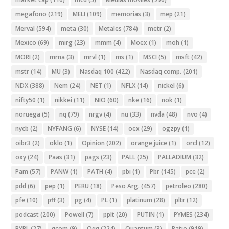
megafono
(219)
MELI
(109)
memorias
(3)
mep
(21)
Merval
(594)
meta
(30)
Metales
(784)
metr
(2)
Mexico
(69)
mirg
(23)
mmm
(4)
Moex
(1)
moh
(1)
MORI
(2)
mrna
(3)
mrvl
(1)
ms
(1)
MSCI
(5)
msft
(42)
mstr
(14)
MU
(3)
Nasdaq 100
(422)
Nasdaq comp.
(201)
NDX
(388)
Nem
(24)
NET
(1)
NFLX
(14)
nickel
(6)
nifty50
(1)
nikkei
(11)
NIO
(60)
nke
(16)
nok
(1)
noruega
(5)
nq
(79)
nrgv
(4)
nu
(33)
nvda
(48)
nvo
(4)
nycb
(2)
NYFANG
(6)
NYSE
(14)
oex
(29)
ogzpy
(1)
oibr3
(2)
oklo
(1)
Opinion
(202)
orange juice
(1)
orcl
(12)
oxy
(24)
Paas
(31)
pags
(23)
PALL
(25)
PALLADIUM
(32)
Pam
(57)
PANW
(1)
PATH
(4)
pbi
(1)
Pbr
(145)
pce
(2)
pdd
(6)
pep
(1)
PERU
(18)
Peso Arg.
(457)
petroleo
(280)
pfe
(10)
pff
(3)
pg
(4)
PL
(1)
platinum
(28)
pltr
(12)
podcast
(200)
Powell
(7)
pplt
(20)
PUTIN
(1)
PYMES
(234)
PYPL
(27)
qcom
(9)
Qqq
(224)
Quantum
(3)
Ratio
(919)