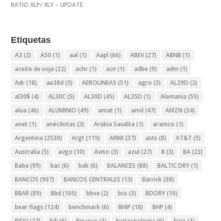
RATIO XLP/ XLY – UPDATE
Etiquetas
A3
(2)
A50
(1)
aal
(1)
Aapl
(66)
ABEV
(27)
ABNB
(1)
aceite de soja
(22)
achr
(1)
acn
(1)
adbe
(9)
adm
(1)
Adr
(18)
ae38d
(3)
AEROLINEAS
(51)
agro
(3)
AL29D
(2)
al30$
(4)
AL30C
(5)
AL30D
(45)
AL35D
(1)
Alemania
(55)
alua
(46)
ALUMINIO
(49)
amat
(1)
amd
(47)
AMZN
(34)
anet
(1)
anécdotas
(3)
Arabia Saudita
(1)
aramco
(1)
Argentina
(2530)
Argt
(119)
ARKK
(37)
asts
(8)
AT&T
(5)
Australia
(5)
avgo
(10)
Aviso
(3)
azul
(27)
B
(3)
BA
(23)
Baba
(99)
bac
(6)
bak
(6)
BALANCES
(88)
BALTIC DRY
(1)
BANCOS
(907)
BANCOS CENTRALES
(13)
Barrick
(38)
BBAR
(89)
Bbd
(105)
bbva
(2)
bcs
(3)
BDORY
(10)
bear flags
(124)
benchmark
(6)
BHIP
(18)
BHP
(4)
BIDU
(27)
bili
(6)
Binance
(1)
biotecnologia
(6)
biox
(1)