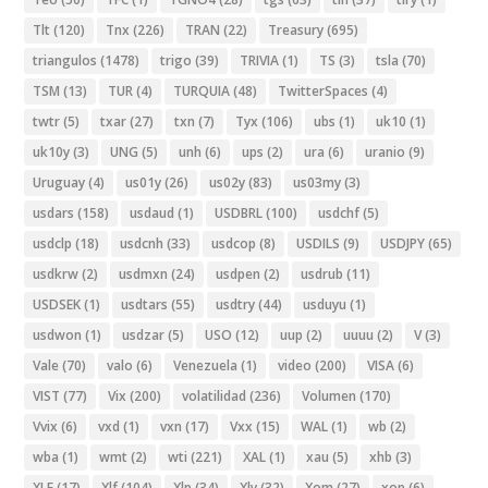
Tlt
(120)
Tnx
(226)
TRAN
(22)
Treasury
(695)
triangulos
(1478)
trigo
(39)
TRIVIA
(1)
TS
(3)
tsla
(70)
TSM
(13)
TUR
(4)
TURQUIA
(48)
TwitterSpaces
(4)
twtr
(5)
txar
(27)
txn
(7)
Tyx
(106)
ubs
(1)
uk10
(1)
uk10y
(3)
UNG
(5)
unh
(6)
ups
(2)
ura
(6)
uranio
(9)
Uruguay
(4)
us01y
(26)
us02y
(83)
us03my
(3)
usdars
(158)
usdaud
(1)
USDBRL
(100)
usdchf
(5)
usdclp
(18)
usdcnh
(33)
usdcop
(8)
USDILS
(9)
USDJPY
(65)
usdkrw
(2)
usdmxn
(24)
usdpen
(2)
usdrub
(11)
USDSEK
(1)
usdtars
(55)
usdtry
(44)
usduyu
(1)
usdwon
(1)
usdzar
(5)
USO
(12)
uup
(2)
uuuu
(2)
V
(3)
Vale
(70)
valo
(6)
Venezuela
(1)
video
(200)
VISA
(6)
VIST
(77)
Vix
(200)
volatilidad
(236)
Volumen
(170)
Vvix
(6)
vxd
(1)
vxn
(17)
Vxx
(15)
WAL
(1)
wb
(2)
wba
(1)
wmt
(2)
wti
(221)
XAL
(1)
xau
(5)
xhb
(3)
XLE
(17)
Xlf
(104)
Xlp
(34)
Xly
(32)
Xom
(27)
xop
(6)