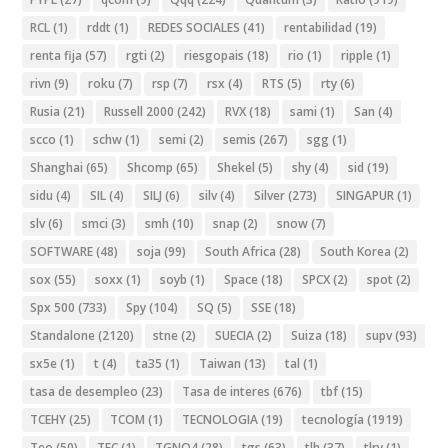
RCL
(1)
rddt
(1)
REDES SOCIALES
(41)
rentabilidad
(19)
renta fija
(57)
rgti
(2)
riesgopais
(18)
rio
(1)
ripple
(1)
rivn
(9)
roku
(7)
rsp
(7)
rsx
(4)
RTS
(5)
rty
(6)
Rusia
(21)
Russell 2000
(242)
RVX
(18)
sami
(1)
San
(4)
scco
(1)
schw
(1)
semi
(2)
semis
(267)
sgg
(1)
Shanghai
(65)
Shcomp
(65)
Shekel
(5)
shy
(4)
sid
(19)
sidu
(4)
SIL
(4)
SILJ
(6)
silv
(4)
Silver
(273)
SINGAPUR
(1)
slv
(6)
smci
(3)
smh
(10)
snap
(2)
snow
(7)
SOFTWARE
(48)
soja
(99)
South Africa
(28)
South Korea
(2)
sox
(55)
soxx
(1)
soyb
(1)
Space
(18)
SPCX
(2)
spot
(2)
Spx 500
(733)
Spy
(104)
SQ
(5)
SSE
(18)
Standalone
(2120)
stne
(2)
SUECIA
(2)
Suiza
(18)
supv
(93)
sx5e
(1)
t
(4)
ta35
(1)
Taiwan
(13)
tal
(1)
tasa de desempleo
(23)
Tasa de interes
(676)
tbf
(15)
TCEHY
(25)
TCOM
(1)
TECNOLOGIA
(19)
tecnología
(1919)
Teo
(50)
TFC
(1)
TGNO4
(28)
tgs
(63)
tlh
(37)
tlry
(1)