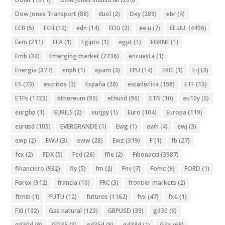
Dow Jones Transport
(88)
duol
(2)
Dxy
(289)
ebr
(4)
ECB
(5)
ECH
(12)
edn
(14)
EDU
(2)
ee.u
(7)
EE.UU.
(4496)
Eem
(211)
EFA
(1)
Egipto
(1)
egpt
(1)
EGRNF
(1)
Emb
(32)
Emerging market
(2236)
encuesta
(1)
Energia
(377)
enph
(1)
epam
(3)
EPU
(14)
ERIC
(1)
Erj
(3)
ES
(73)
escritos
(3)
España
(20)
estadistica
(158)
ETF
(13)
ETFs
(1723)
ethereum
(95)
ethusd
(96)
ETN
(10)
eu10y
(5)
eurgbp
(1)
EURILS
(2)
eurjpy
(1)
Euro
(104)
Europa
(119)
eurusd
(105)
EVERGRANDE
(1)
Ewg
(1)
ewh
(4)
ewj
(3)
ewp
(2)
EWU
(3)
eww
(28)
Ewz
(319)
F
(1)
fb
(27)
fcx
(2)
FDX
(5)
Fed
(26)
ffie
(2)
Fibonacci
(3987)
financiero
(932)
fly
(5)
fm
(2)
Fnv
(7)
Fomc
(9)
FORD
(1)
Forex
(912)
francia
(10)
FRC
(3)
frontier markets
(2)
ftmib
(1)
FUTU
(12)
futuros
(1162)
fvx
(47)
fxe
(1)
FXI
(102)
Gas natural
(123)
GBPUSD
(39)
gd30
(6)
gd30d
(9)
GD35
(3)
gd35d
(8)
gd38d
(1)
Gdx
(69)