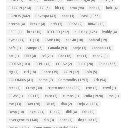
BITCOIN
(214)
BITO
(5)
bk
(1)
bma
(98)
bnb
(1)
bolt
(4)
BONOS
(842)
Bovespa
(43)
bpat
(1)
Brasil
(1055)
brecha
(4)
Brexit
(4)
brfs
(7)
BRK/A
(2)
BRK/B
(10)
BSBR
(1)
btc
(210)
BTCUSD
(212)
bull flag
(625)
byddy
(4)
byma
(14)
C
(13)
CAAP
(10)
cac 40
(10)
cadusd
(19)
cafe
(1)
campo
(5)
Canada
(93)
canje
(3)
Cannabis
(1)
cat
(1)
CBD
(4)
ccl
(21)
Cde
(18)
cds
(1)
ceco2
(9)
CEDEAR
(103)
CEPU
(41)
CGPA2
(2)
CHILE
(28)
China
(585)
cig
(1)
citi
(18)
Cobre
(35)
COIN
(12)
Colo
(5)
COLOMBIA
(41)
come
(7)
Commodity
(1257)
Crb
(54)
cres
(1)
Cresy
(30)
cripto moneda
(339)
crm
(2)
crwd
(1)
CRWV
(1)
CS
(12)
csco
(3)
cursos
(1)
cuña
(1928)
cvs
(1)
cvx
(33)
Dax
(26)
DB
(6)
dba
(2)
Deja vu
(134)
Desp
(10)
dgcu2
(4)
Dia
(2)
didi
(4)
Dis
(19)
divergencias
(140)
dlo
(3)
docn
(1)
dogeusd
(2)
Dolar
(1671)
Dow Jones Industrial
(265)