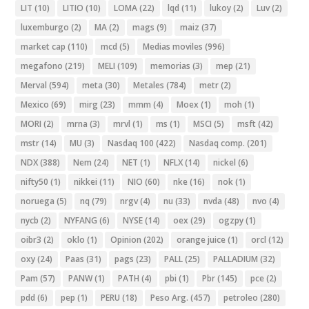
LIT
(10)
LITIO
(10)
LOMA
(22)
lqd
(11)
lukoy
(2)
Luv
(2)
luxemburgo
(2)
MA
(2)
mags
(9)
maiz
(37)
market cap
(110)
mcd
(5)
Medias moviles
(996)
megafono
(219)
MELI
(109)
memorias
(3)
mep
(21)
Merval
(594)
meta
(30)
Metales
(784)
metr
(2)
Mexico
(69)
mirg
(23)
mmm
(4)
Moex
(1)
moh
(1)
MORI
(2)
mrna
(3)
mrvl
(1)
ms
(1)
MSCI
(5)
msft
(42)
mstr
(14)
MU
(3)
Nasdaq 100
(422)
Nasdaq comp.
(201)
NDX
(388)
Nem
(24)
NET
(1)
NFLX
(14)
nickel
(6)
nifty50
(1)
nikkei
(11)
NIO
(60)
nke
(16)
nok
(1)
noruega
(5)
nq
(79)
nrgv
(4)
nu
(33)
nvda
(48)
nvo
(4)
nycb
(2)
NYFANG
(6)
NYSE
(14)
oex
(29)
ogzpy
(1)
oibr3
(2)
oklo
(1)
Opinion
(202)
orange juice
(1)
orcl
(12)
oxy
(24)
Paas
(31)
pags
(23)
PALL
(25)
PALLADIUM
(32)
Pam
(57)
PANW
(1)
PATH
(4)
pbi
(1)
Pbr
(145)
pce
(2)
pdd
(6)
pep
(1)
PERU
(18)
Peso Arg.
(457)
petroleo
(280)