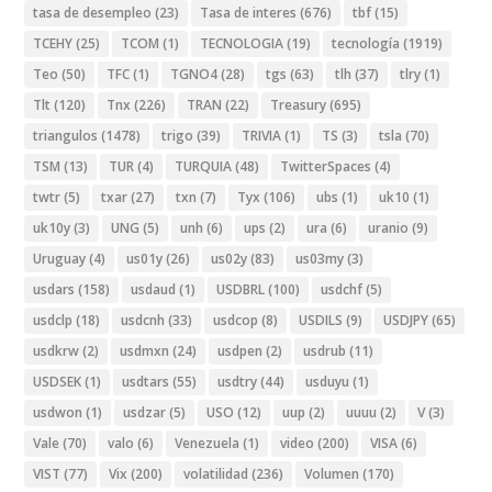
tasa de desempleo
(23)
Tasa de interes
(676)
tbf
(15)
TCEHY
(25)
TCOM
(1)
TECNOLOGIA
(19)
tecnología
(1919)
Teo
(50)
TFC
(1)
TGNO4
(28)
tgs
(63)
tlh
(37)
tlry
(1)
Tlt
(120)
Tnx
(226)
TRAN
(22)
Treasury
(695)
triangulos
(1478)
trigo
(39)
TRIVIA
(1)
TS
(3)
tsla
(70)
TSM
(13)
TUR
(4)
TURQUIA
(48)
TwitterSpaces
(4)
twtr
(5)
txar
(27)
txn
(7)
Tyx
(106)
ubs
(1)
uk10
(1)
uk10y
(3)
UNG
(5)
unh
(6)
ups
(2)
ura
(6)
uranio
(9)
Uruguay
(4)
us01y
(26)
us02y
(83)
us03my
(3)
usdars
(158)
usdaud
(1)
USDBRL
(100)
usdchf
(5)
usdclp
(18)
usdcnh
(33)
usdcop
(8)
USDILS
(9)
USDJPY
(65)
usdkrw
(2)
usdmxn
(24)
usdpen
(2)
usdrub
(11)
USDSEK
(1)
usdtars
(55)
usdtry
(44)
usduyu
(1)
usdwon
(1)
usdzar
(5)
USO
(12)
uup
(2)
uuuu
(2)
V
(3)
Vale
(70)
valo
(6)
Venezuela
(1)
video
(200)
VISA
(6)
VIST
(77)
Vix
(200)
volatilidad
(236)
Volumen
(170)