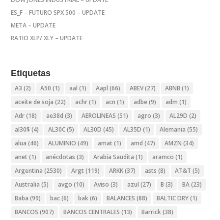
ES_F – FUTURO SPX 500 – UPDATE
META – UPDATE
RATIO XLP/ XLY – UPDATE
Etiquetas
A3
(2)
A50
(1)
aal
(1)
Aapl
(66)
ABEV
(27)
ABNB
(1)
aceite de soja
(22)
achr
(1)
acn
(1)
adbe
(9)
adm
(1)
Adr
(18)
ae38d
(3)
AEROLINEAS
(51)
agro
(3)
AL29D
(2)
al30$
(4)
AL30C
(5)
AL30D
(45)
AL35D
(1)
Alemania
(55)
alua
(46)
ALUMINIO
(49)
amat
(1)
amd
(47)
AMZN
(34)
anet
(1)
anécdotas
(3)
Arabia Saudita
(1)
aramco
(1)
Argentina
(2530)
Argt
(119)
ARKK
(37)
asts
(8)
AT&T
(5)
Australia
(5)
avgo
(10)
Aviso
(3)
azul
(27)
B
(3)
BA
(23)
Baba
(99)
bac
(6)
bak
(6)
BALANCES
(88)
BALTIC DRY
(1)
BANCOS
(907)
BANCOS CENTRALES
(13)
Barrick
(38)