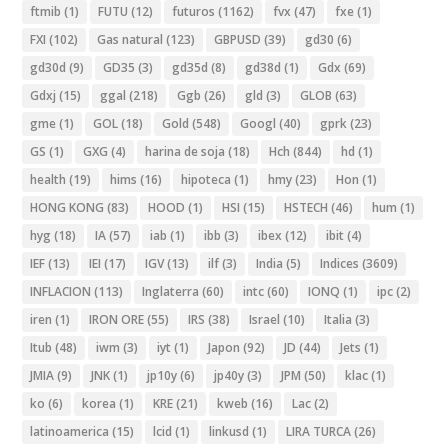
ftmib
(1)
FUTU
(12)
futuros
(1162)
fvx
(47)
fxe
(1)
FXI
(102)
Gas natural
(123)
GBPUSD
(39)
gd30
(6)
gd30d
(9)
GD35
(3)
gd35d
(8)
gd38d
(1)
Gdx
(69)
Gdxj
(15)
ggal
(218)
Ggb
(26)
gld
(3)
GLOB
(63)
gme
(1)
GOL
(18)
Gold
(548)
Googl
(40)
gprk
(23)
GS
(1)
GXG
(4)
harina de soja
(18)
Hch
(844)
hd
(1)
health
(19)
hims
(16)
hipoteca
(1)
hmy
(23)
Hon
(1)
HONG KONG
(83)
HOOD
(1)
HSI
(15)
HSTECH
(46)
hum
(1)
hyg
(18)
IA
(57)
iab
(1)
ibb
(3)
ibex
(12)
ibit
(4)
IEF
(13)
IEI
(17)
IGV
(13)
ilf
(3)
India
(5)
Indices
(3609)
INFLACION
(113)
Inglaterra
(60)
intc
(60)
IONQ
(1)
ipc
(2)
iren
(1)
IRON ORE
(55)
IRS
(38)
Israel
(10)
Italia
(3)
Itub
(48)
iwm
(3)
iyt
(1)
Japon
(92)
JD
(44)
Jets
(1)
JMIA
(9)
JNK
(1)
jp10y
(6)
jp40y
(3)
JPM
(50)
klac
(1)
ko
(6)
korea
(1)
KRE
(21)
kweb
(16)
Lac
(2)
latinoamerica
(15)
lcid
(1)
linkusd
(1)
LIRA TURCA
(26)