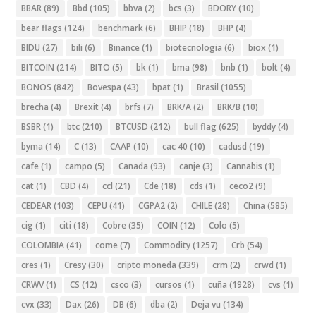
BBAR
(89)
Bbd
(105)
bbva
(2)
bcs
(3)
BDORY
(10)
bear flags
(124)
benchmark
(6)
BHIP
(18)
BHP
(4)
BIDU
(27)
bili
(6)
Binance
(1)
biotecnologia
(6)
biox
(1)
BITCOIN
(214)
BITO
(5)
bk
(1)
bma
(98)
bnb
(1)
bolt
(4)
BONOS
(842)
Bovespa
(43)
bpat
(1)
Brasil
(1055)
brecha
(4)
Brexit
(4)
brfs
(7)
BRK/A
(2)
BRK/B
(10)
BSBR
(1)
btc
(210)
BTCUSD
(212)
bull flag
(625)
byddy
(4)
byma
(14)
C
(13)
CAAP
(10)
cac 40
(10)
cadusd
(19)
cafe
(1)
campo
(5)
Canada
(93)
canje
(3)
Cannabis
(1)
cat
(1)
CBD
(4)
ccl
(21)
Cde
(18)
cds
(1)
ceco2
(9)
CEDEAR
(103)
CEPU
(41)
CGPA2
(2)
CHILE
(28)
China
(585)
cig
(1)
citi
(18)
Cobre
(35)
COIN
(12)
Colo
(5)
COLOMBIA
(41)
come
(7)
Commodity
(1257)
Crb
(54)
cres
(1)
Cresy
(30)
cripto moneda
(339)
crm
(2)
crwd
(1)
CRWV
(1)
CS
(12)
csco
(3)
cursos
(1)
cuña
(1928)
cvs
(1)
cvx
(33)
Dax
(26)
DB
(6)
dba
(2)
Deja vu
(134)