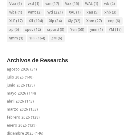
Vvix
(6)
vxd
(1)
vxn
(17)
Vxx
(15)
WAL
(1)
wb
(2)
wba
(1)
wmt
(2)
wti
(221)
XAL
(1)
xau
(5)
xhb
(3)
XLE
(17)
Xlf
(104)
Xlp
(34)
Xly
(32)
Xom
(27)
xop
(6)
xp
(5)
xpev
(12)
xrpusd
(3)
Yen
(58)
yinn
(1)
YM
(17)
ymm
(1)
YPF
(164)
ZM
(6)
Archivos de Researchs
agosto 2026
(31)
julio 2026
(140)
junio 2026
(139)
mayo 2026
(144)
abril 2026
(143)
marzo 2026
(153)
febrero 2026
(128)
enero 2026
(139)
diciembre 2025
(146)