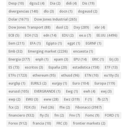
Desp
(10)
dgcu2
(4)
Dia
(2)
didi
(4)
Dis
(19)
divergencias
(140)
dlo
(3)
docn
(1)
dogeusd
(2)
Dolar
(1671)
Dow Jones Industrial
(265)
Dow Jones Transport
(88)
duol
(2)
Dxy
(289)
ebr
(4)
ECB
(5)
ECH
(12)
edn
(14)
EDU
(2)
ee.u
(7)
EE.UU.
(4496)
Eem
(211)
EFA
(1)
Egipto
(1)
egpt
(1)
EGRNF
(1)
Emb
(32)
Emerging market
(2236)
encuesta
(1)
Energia
(377)
enph
(1)
epam
(3)
EPU
(14)
ERIC
(1)
Erj
(3)
ES
(73)
escritos
(3)
España
(20)
estadistica
(158)
ETF
(13)
ETFs
(1723)
ethereum
(95)
ethusd
(96)
ETN
(10)
eu10y
(5)
eurgbp
(1)
EURILS
(2)
eurjpy
(1)
Euro
(104)
Europa
(119)
eurusd
(105)
EVERGRANDE
(1)
Ewg
(1)
ewh
(4)
ewj
(3)
ewp
(2)
EWU
(3)
eww
(28)
Ewz
(319)
F
(1)
fb
(27)
fcx
(2)
FDX
(5)
Fed
(26)
ffie
(2)
Fibonacci
(3987)
financiero
(932)
fly
(5)
fm
(2)
Fnv
(7)
Fomc
(9)
FORD
(1)
Forex
(912)
francia
(10)
FRC
(3)
frontier markets
(2)