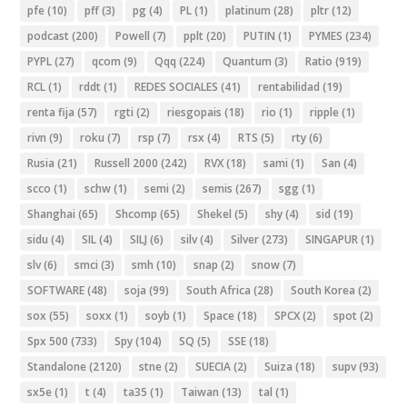
pfe
(10)
pff
(3)
pg
(4)
PL
(1)
platinum
(28)
pltr
(12)
podcast
(200)
Powell
(7)
pplt
(20)
PUTIN
(1)
PYMES
(234)
PYPL
(27)
qcom
(9)
Qqq
(224)
Quantum
(3)
Ratio
(919)
RCL
(1)
rddt
(1)
REDES SOCIALES
(41)
rentabilidad
(19)
renta fija
(57)
rgti
(2)
riesgopais
(18)
rio
(1)
ripple
(1)
rivn
(9)
roku
(7)
rsp
(7)
rsx
(4)
RTS
(5)
rty
(6)
Rusia
(21)
Russell 2000
(242)
RVX
(18)
sami
(1)
San
(4)
scco
(1)
schw
(1)
semi
(2)
semis
(267)
sgg
(1)
Shanghai
(65)
Shcomp
(65)
Shekel
(5)
shy
(4)
sid
(19)
sidu
(4)
SIL
(4)
SILJ
(6)
silv
(4)
Silver
(273)
SINGAPUR
(1)
slv
(6)
smci
(3)
smh
(10)
snap
(2)
snow
(7)
SOFTWARE
(48)
soja
(99)
South Africa
(28)
South Korea
(2)
sox
(55)
soxx
(1)
soyb
(1)
Space
(18)
SPCX
(2)
spot
(2)
Spx 500
(733)
Spy
(104)
SQ
(5)
SSE
(18)
Standalone
(2120)
stne
(2)
SUECIA
(2)
Suiza
(18)
supv
(93)
sx5e
(1)
t
(4)
ta35
(1)
Taiwan
(13)
tal
(1)