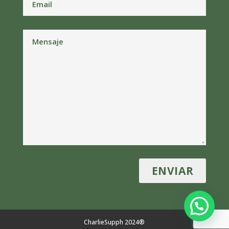
CharlieSupph 2024®