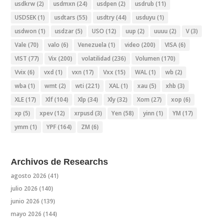
usdkrw
(2)
usdmxn
(24)
usdpen
(2)
usdrub
(11)
USDSEK
(1)
usdtars
(55)
usdtry
(44)
usduyu
(1)
usdwon
(1)
usdzar
(5)
USO
(12)
uup
(2)
uuuu
(2)
V
(3)
Vale
(70)
valo
(6)
Venezuela
(1)
video
(200)
VISA
(6)
VIST
(77)
Vix
(200)
volatilidad
(236)
Volumen
(170)
Vvix
(6)
vxd
(1)
vxn
(17)
Vxx
(15)
WAL
(1)
wb
(2)
wba
(1)
wmt
(2)
wti
(221)
XAL
(1)
xau
(5)
xhb
(3)
XLE
(17)
Xlf
(104)
Xlp
(34)
Xly
(32)
Xom
(27)
xop
(6)
xp
(5)
xpev
(12)
xrpusd
(3)
Yen
(58)
yinn
(1)
YM
(17)
ymm
(1)
YPF
(164)
ZM
(6)
Archivos de Researchs
agosto 2026
(41)
julio 2026
(140)
junio 2026
(139)
mayo 2026
(144)