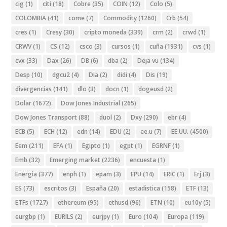
cig
(1)
citi
(18)
Cobre
(35)
COIN
(12)
Colo
(5)
COLOMBIA
(41)
come
(7)
Commodity
(1260)
Crb
(54)
cres
(1)
Cresy
(30)
cripto moneda
(339)
crm
(2)
crwd
(1)
CRWV
(1)
CS
(12)
csco
(3)
cursos
(1)
cuña
(1931)
cvs
(1)
cvx
(33)
Dax
(26)
DB
(6)
dba
(2)
Deja vu
(134)
Desp
(10)
dgcu2
(4)
Dia
(2)
didi
(4)
Dis
(19)
divergencias
(141)
dlo
(3)
docn
(1)
dogeusd
(2)
Dolar
(1672)
Dow Jones Industrial
(265)
Dow Jones Transport
(88)
duol
(2)
Dxy
(290)
ebr
(4)
ECB
(5)
ECH
(12)
edn
(14)
EDU
(2)
ee.u
(7)
EE.UU.
(4500)
Eem
(211)
EFA
(1)
Egipto
(1)
egpt
(1)
EGRNF
(1)
Emb
(32)
Emerging market
(2236)
encuesta
(1)
Energia
(377)
enph
(1)
epam
(3)
EPU
(14)
ERIC
(1)
Erj
(3)
ES
(73)
escritos
(3)
España
(20)
estadistica
(158)
ETF
(13)
ETFs
(1727)
ethereum
(95)
ethusd
(96)
ETN
(10)
eu10y
(5)
eurgbp
(1)
EURILS
(2)
eurjpy
(1)
Euro
(104)
Europa
(119)