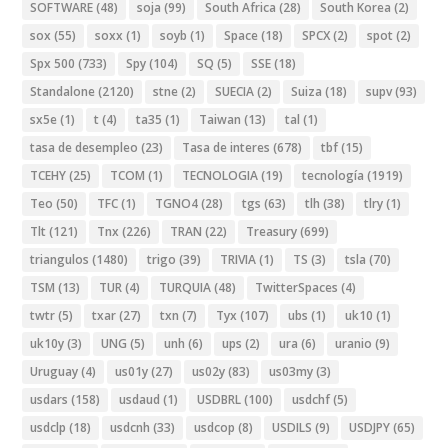
SOFTWARE
(48)
soja
(99)
South Africa
(28)
South Korea
(2)
sox
(55)
soxx
(1)
soyb
(1)
Space
(18)
SPCX
(2)
spot
(2)
Spx 500
(733)
Spy
(104)
SQ
(5)
SSE
(18)
Standalone
(2120)
stne
(2)
SUECIA
(2)
Suiza
(18)
supv
(93)
sx5e
(1)
t
(4)
ta35
(1)
Taiwan
(13)
tal
(1)
tasa de desempleo
(23)
Tasa de interes
(678)
tbf
(15)
TCEHY
(25)
TCOM
(1)
TECNOLOGIA
(19)
tecnología
(1919)
Teo
(50)
TFC
(1)
TGNO4
(28)
tgs
(63)
tlh
(38)
tlry
(1)
Tlt
(121)
Tnx
(226)
TRAN
(22)
Treasury
(699)
triangulos
(1480)
trigo
(39)
TRIVIA
(1)
TS
(3)
tsla
(70)
TSM
(13)
TUR
(4)
TURQUIA
(48)
TwitterSpaces
(4)
twtr
(5)
txar
(27)
txn
(7)
Tyx
(107)
ubs
(1)
uk10
(1)
uk10y
(3)
UNG
(5)
unh
(6)
ups
(2)
ura
(6)
uranio
(9)
Uruguay
(4)
us01y
(27)
us02y
(83)
us03my
(3)
usdars
(158)
usdaud
(1)
USDBRL
(100)
usdchf
(5)
usdclp
(18)
usdcnh
(33)
usdcop
(8)
USDILS
(9)
USDJPY
(65)