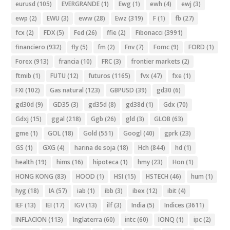
eurusd
(105)
EVERGRANDE
(1)
Ewg
(1)
ewh
(4)
ewj
(3)
ewp
(2)
EWU
(3)
eww
(28)
Ewz
(319)
F
(1)
fb
(27)
fcx
(2)
FDX
(5)
Fed
(26)
ffie
(2)
Fibonacci
(3991)
financiero
(932)
fly
(5)
fm
(2)
Fnv
(7)
Fomc
(9)
FORD
(1)
Forex
(913)
francia
(10)
FRC
(3)
frontier markets
(2)
ftmib
(1)
FUTU
(12)
futuros
(1165)
fvx
(47)
fxe
(1)
FXI
(102)
Gas natural
(123)
GBPUSD
(39)
gd30
(6)
gd30d
(9)
GD35
(3)
gd35d
(8)
gd38d
(1)
Gdx
(70)
Gdxj
(15)
ggal
(218)
Ggb
(26)
gld
(3)
GLOB
(63)
gme
(1)
GOL
(18)
Gold
(551)
Googl
(40)
gprk
(23)
GS
(1)
GXG
(4)
harina de soja
(18)
Hch
(844)
hd
(1)
health
(19)
hims
(16)
hipoteca
(1)
hmy
(23)
Hon
(1)
HONG KONG
(83)
HOOD
(1)
HSI
(15)
HSTECH
(46)
hum
(1)
hyg
(18)
IA
(57)
iab
(1)
ibb
(3)
ibex
(12)
ibit
(4)
IEF
(13)
IEI
(17)
IGV
(13)
ilf
(3)
India
(5)
Indices
(3611)
INFLACION
(113)
Inglaterra
(60)
intc
(60)
IONQ
(1)
ipc
(2)