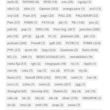
nycb
(2)
NYFANG
(6)
NYSE
(14)
oex
(29)
ogzpy
(1)
oibr3
(2)
oklo
(1)
Opinion
(202)
orange juice
(1)
orcl
(12)
oxy
(24)
Paas
(31)
pags
(23)
PALL
(25)
PALLADIUM
(32)
Pam
(57)
PANW
(1)
PATH
(4)
pbi
(1)
Pbr
(145)
pce
(2)
pdd
(6)
pep
(1)
PERU
(18)
Peso Arg.
(457)
petroleo
(280)
pfe
(10)
pff
(3)
pg
(4)
PL
(1)
platinum
(28)
pltr
(12)
podcast
(200)
Powell
(7)
pplt
(20)
PUTIN
(1)
PYMES
(234)
PYPL
(27)
qcom
(9)
Qqq
(224)
Quantum
(3)
Ratio
(920)
RCL
(1)
rddt
(1)
REDES SOCIALES
(41)
rentabilidad
(19)
renta fija
(57)
rgti
(2)
riesgopais
(18)
rio
(1)
ripple
(1)
rivn
(9)
roku
(7)
rsp
(7)
rsx
(4)
RTS
(5)
rty
(6)
Rusia
(21)
Russell 2000
(242)
RVX
(18)
sami
(1)
San
(4)
scco
(1)
schw
(1)
semi
(2)
semis
(267)
sgg
(1)
Shanghai
(65)
Shcomp
(65)
Shekel
(5)
shy
(4)
sid
(19)
sidu
(4)
SIL
(5)
SILJ
(6)
silv
(4)
Silver
(276)
SINGAPUR
(1)
slv
(6)
smci
(3)
smh
(10)
snap
(2)
snow
(7)