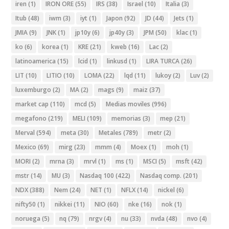
iren
(1)
IRON ORE
(55)
IRS
(38)
Israel
(10)
Italia
(3)
Itub
(48)
iwm
(3)
iyt
(1)
Japon
(92)
JD
(44)
Jets
(1)
JMIA
(9)
JNK
(1)
jp10y
(6)
jp40y
(3)
JPM
(50)
klac
(1)
ko
(6)
korea
(1)
KRE
(21)
kweb
(16)
Lac
(2)
latinoamerica
(15)
lcid
(1)
linkusd
(1)
LIRA TURCA
(26)
LIT
(10)
LITIO
(10)
LOMA
(22)
lqd
(11)
lukoy
(2)
Luv
(2)
luxemburgo
(2)
MA
(2)
mags
(9)
maiz
(37)
market cap
(110)
mcd
(5)
Medias moviles
(996)
megafono
(219)
MELI
(109)
memorias
(3)
mep
(21)
Merval
(594)
meta
(30)
Metales
(789)
metr
(2)
Mexico
(69)
mirg
(23)
mmm
(4)
Moex
(1)
moh
(1)
MORI
(2)
mrna
(3)
mrvl
(1)
ms
(1)
MSCI
(5)
msft
(42)
mstr
(14)
MU
(3)
Nasdaq 100
(422)
Nasdaq comp.
(201)
NDX
(388)
Nem
(24)
NET
(1)
NFLX
(14)
nickel
(6)
nifty50
(1)
nikkei
(11)
NIO
(60)
nke
(16)
nok
(1)
noruega
(5)
nq
(79)
nrgv
(4)
nu
(33)
nvda
(48)
nvo
(4)