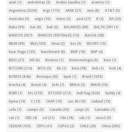
anet
(1)
anécdotas
(3)
Arabia Saudita
(1)
aramco
(1)
Argentina
(2530)
Argt
(119)
ARKK
(37)
asts
(8)
AT&T
(5)
Australia
(5)
avgo
(10)
Aviso
(3)
azul
(27)
B
(3)
BA
(23)
Baba
(99)
bac
(6)
bak
(6)
BALANCES
(88)
BALTIC DRY
(1)
BANCOS
(907)
BANCOS CENTRALES
(13)
Barrick
(38)
BBAR
(89)
Bbd
(105)
bbva
(2)
bcs
(3)
BDORY
(10)
bear flags
(125)
benchmark
(6)
BHIP
(18)
BHP
(4)
BIDU
(27)
bili
(6)
Binance
(1)
biotecnologia
(6)
biox
(1)
BITCOIN
(214)
BITO
(5)
bk
(1)
bma
(98)
bnb
(1)
bolt
(4)
BONOS
(846)
Bovespa
(43)
bpat
(1)
Brasil
(1055)
brecha
(4)
Brexit
(4)
brfs
(7)
BRK/A
(2)
BRK/B
(10)
BSBR
(1)
btc
(210)
BTCUSD
(212)
bull flag
(626)
byddy
(4)
byma
(14)
C
(13)
CAAP
(10)
cac 40
(10)
cadusd
(19)
cafe
(1)
campo
(5)
Canada
(93)
canje
(3)
Cannabis
(1)
cat
(1)
CBD
(4)
ccl
(21)
Cde
(18)
cds
(1)
ceco2
(9)
CEDEAR
(103)
CEPU
(41)
CGPA2
(2)
CHILE
(28)
China
(585)