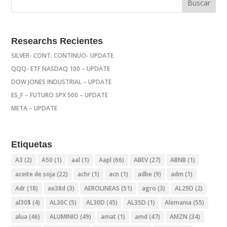
Researchs Recientes
SILVER- CONT. CONTINUO- UPDATE
QQQ- ETF NASDAQ 100 – UPDATE
DOW JONES INDUSTRIAL – UPDATE
ES_F – FUTURO SPX 500 – UPDATE
META – UPDATE
Etiquetas
A3
(2)
A50
(1)
aal
(1)
Aapl
(66)
ABEV
(27)
ABNB
(1)
aceite de soja
(22)
achr
(1)
acn
(1)
adbe
(9)
adm
(1)
Adr
(18)
ae38d
(3)
AEROLINEAS
(51)
agro
(3)
AL29D
(2)
al30$
(4)
AL30C
(5)
AL30D
(45)
AL35D
(1)
Alemania
(55)
alua
(46)
ALUMINIO
(49)
amat
(1)
amd
(47)
AMZN
(34)