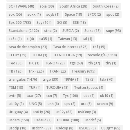
SOFTWARE
(48)
soja
(99)
South Africa
(28)
South Korea
(2)
sox
(55)
soxx
(1)
soyb
(1)
Space
(18)
SPCX
(2)
spot
(2)
Spx 500
(733)
Spy
(104)
SQ
(5)
SSE
(18)
Standalone
(2120)
stne
(2)
SUECIA
(2)
Suiza
(18)
supv
(93)
sx5e
(1)
t
(4)
ta35
(1)
Taiwan
(13)
tal
(1)
tasa de desempleo
(23)
Tasa de interes
(676)
tbf
(15)
TCEHY
(25)
TCOM
(1)
TECNOLOGIA
(19)
tecnología
(1918)
Teo
(50)
TFC
(1)
TGNO4
(28)
tgs
(63)
tlh
(37)
tlry
(1)
Tlt
(120)
Tnx
(226)
TRAN
(22)
Treasury
(695)
triangulos
(1476)
trigo
(39)
TRIVIA
(1)
TS
(3)
tsla
(70)
TSM
(13)
TUR
(4)
TURQUIA
(48)
TwitterSpaces
(4)
twtr
(5)
txar
(27)
txn
(7)
Tyx
(106)
ubs
(1)
uk10
(1)
uk10y
(3)
UNG
(5)
unh
(6)
ups
(2)
ura
(6)
uranio
(9)
Uruguay
(4)
us01y
(26)
us02y
(83)
us03my
(3)
usdars
(158)
usdaud
(1)
USDBRL
(100)
usdchf
(5)
usdclp
(18)
usdcnh
(33)
usdcop
(8)
USDILS
(9)
USDJPY
(65)