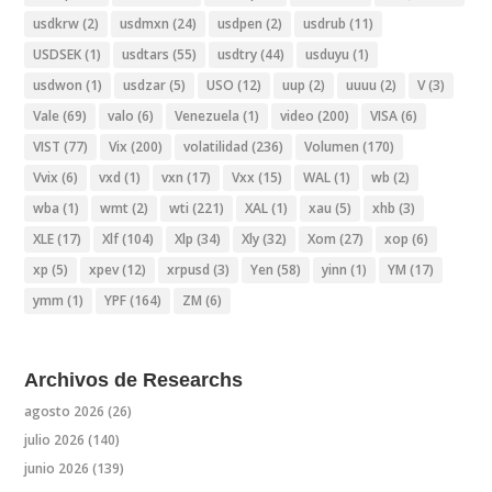
usdkrw
(2)
usdmxn
(24)
usdpen
(2)
usdrub
(11)
USDSEK
(1)
usdtars
(55)
usdtry
(44)
usduyu
(1)
usdwon
(1)
usdzar
(5)
USO
(12)
uup
(2)
uuuu
(2)
V
(3)
Vale
(69)
valo
(6)
Venezuela
(1)
video
(200)
VISA
(6)
VIST
(77)
Vix
(200)
volatilidad
(236)
Volumen
(170)
Vvix
(6)
vxd
(1)
vxn
(17)
Vxx
(15)
WAL
(1)
wb
(2)
wba
(1)
wmt
(2)
wti
(221)
XAL
(1)
xau
(5)
xhb
(3)
XLE
(17)
Xlf
(104)
Xlp
(34)
Xly
(32)
Xom
(27)
xop
(6)
xp
(5)
xpev
(12)
xrpusd
(3)
Yen
(58)
yinn
(1)
YM
(17)
ymm
(1)
YPF
(164)
ZM
(6)
Archivos de Researchs
agosto 2026
(26)
julio 2026
(140)
junio 2026
(139)