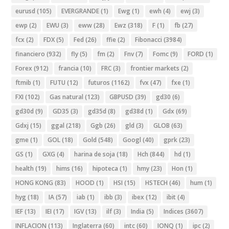
eurusd
(105)
EVERGRANDE
(1)
Ewg
(1)
ewh
(4)
ewj
(3)
ewp
(2)
EWU
(3)
eww
(28)
Ewz
(318)
F
(1)
fb
(27)
fcx
(2)
FDX
(5)
Fed
(26)
ffie
(2)
Fibonacci
(3984)
financiero
(932)
fly
(5)
fm
(2)
Fnv
(7)
Fomc
(9)
FORD
(1)
Forex
(912)
francia
(10)
FRC
(3)
frontier markets
(2)
ftmib
(1)
FUTU
(12)
futuros
(1162)
fvx
(47)
fxe
(1)
FXI
(102)
Gas natural
(123)
GBPUSD
(39)
gd30
(6)
gd30d
(9)
GD35
(3)
gd35d
(8)
gd38d
(1)
Gdx
(69)
Gdxj
(15)
ggal
(218)
Ggb
(26)
gld
(3)
GLOB
(63)
gme
(1)
GOL
(18)
Gold
(548)
Googl
(40)
gprk
(23)
GS
(1)
GXG
(4)
harina de soja
(18)
Hch
(844)
hd
(1)
health
(19)
hims
(16)
hipoteca
(1)
hmy
(23)
Hon
(1)
HONG KONG
(83)
HOOD
(1)
HSI
(15)
HSTECH
(46)
hum
(1)
hyg
(18)
IA
(57)
iab
(1)
ibb
(3)
ibex
(12)
ibit
(4)
IEF
(13)
IEI
(17)
IGV
(13)
ilf
(3)
India
(5)
Indices
(3607)
INFLACION
(113)
Inglaterra
(60)
intc
(60)
IONQ
(1)
ipc
(2)