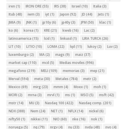
iren
(1)
IRON ORE
(55)
IRS
(38)
Israel
(10)
Italia
(3)
Itub
(48)
iwm
(3)
iyt
(1)
Japon
(92)
JD
(44)
Jets
(1)
JMIA
(9)
JNK
(1)
jp10y
(6)
jp40y
(3)
JPM
(50)
klac
(1)
ko
(6)
korea
(1)
KRE
(21)
kweb
(16)
Lac
(2)
latinoamerica
(15)
lcid
(1)
linkusd
(1)
LIRA TURCA
(26)
LIT
(10)
LITIO
(10)
LOMA
(22)
lqd
(11)
lukoy
(2)
Luv
(2)
luxemburgo
(2)
MA
(2)
mags
(9)
maiz
(37)
market cap
(110)
mcd
(5)
Medias moviles
(996)
megafono
(219)
MELI
(109)
memorias
(3)
mep
(21)
Merval
(594)
meta
(30)
Metales
(784)
metr
(2)
Mexico
(69)
mirg
(23)
mmm
(4)
Moex
(1)
moh
(1)
MORI
(2)
mrna
(3)
mrvl
(1)
ms
(1)
MSCI
(5)
msft
(42)
mstr
(14)
MU
(3)
Nasdaq 100
(422)
Nasdaq comp.
(201)
NDX
(388)
Nem
(24)
NET
(1)
NFLX
(14)
nickel
(6)
nifty50
(1)
nikkei
(11)
NIO
(60)
nke
(16)
nok
(1)
noruega
(5)
nq
(79)
nrgv
(4)
nu
(33)
nvda
(48)
nvo
(4)