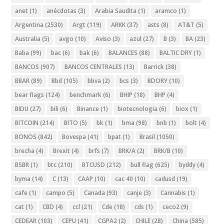
anet
(1)
anécdotas
(3)
Arabia Saudita
(1)
aramco
(1)
Argentina
(2530)
Argt
(119)
ARKK
(37)
asts
(8)
AT&T
(5)
Australia
(5)
avgo
(10)
Aviso
(3)
azul
(27)
B
(3)
BA
(23)
Baba
(99)
bac
(6)
bak
(6)
BALANCES
(88)
BALTIC DRY
(1)
BANCOS
(907)
BANCOS CENTRALES
(13)
Barrick
(38)
BBAR
(89)
Bbd
(105)
bbva
(2)
bcs
(3)
BDORY
(10)
bear flags
(124)
benchmark
(6)
BHIP
(18)
BHP
(4)
BIDU
(27)
bili
(6)
Binance
(1)
biotecnologia
(6)
biox
(1)
BITCOIN
(214)
BITO
(5)
bk
(1)
bma
(98)
bnb
(1)
bolt
(4)
BONOS
(842)
Bovespa
(41)
bpat
(1)
Brasil
(1050)
brecha
(4)
Brexit
(4)
brfs
(7)
BRK/A
(2)
BRK/B
(10)
BSBR
(1)
btc
(210)
BTCUSD
(212)
bull flag
(625)
byddy
(4)
byma
(14)
C
(13)
CAAP
(10)
cac 40
(10)
cadusd
(19)
cafe
(1)
campo
(5)
Canada
(93)
canje
(3)
Cannabis
(1)
cat
(1)
CBD
(4)
ccl
(21)
Cde
(18)
cds
(1)
ceco2
(9)
CEDEAR
(103)
CEPU
(41)
CGPA2
(2)
CHILE
(28)
China
(585)