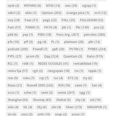
nycb
(2)
NYFANG
(6)
NYSE
(14)
oex
(29)
ogzpy
(1)
oibr3
(2)
oklo
(1)
Opinion
(202)
orange juice
(1)
orcl
(12)
oxy
(24)
Paas
(31)
pags
(22)
PALL
(25)
PALLADIUM
(32)
Pam
(57)
PANW
(1)
PATH
(4)
pbi
(1)
Pbr
(145)
pce
(2)
pdd
(6)
pep
(1)
PERU
(18)
Peso Arg.
(457)
petroleo
(280)
pfe
(10)
pff
(3)
pg
(4)
PL
(1)
platinum
(28)
pltr
(12)
podcast
(200)
Powell
(7)
pplt
(20)
PUTIN
(1)
PYMES
(234)
PYPL
(27)
qcom
(9)
Qqq
(224)
Quantum
(3)
Ratio
(919)
RCL
(1)
rddt
(1)
REDES SOCIALES
(41)
rentabilidad
(19)
renta fija
(57)
rgti
(2)
riesgopais
(18)
rio
(1)
ripple
(1)
rivn
(9)
roku
(7)
rsp
(7)
rsx
(4)
RTS
(5)
rty
(6)
Rusia
(21)
Russell 2000
(242)
RVX
(18)
sami
(1)
San
(4)
scco
(1)
schw
(1)
semi
(2)
semis
(267)
sgg
(1)
Shanghai
(65)
Shcomp
(65)
Shekel
(5)
shy
(4)
sid
(19)
sidu
(4)
SIL
(4)
SILJ
(6)
silv
(4)
Silver
(273)
SINGAPUR
(1)
slv
(6)
smci
(3)
smh
(10)
snap
(2)
snow
(7)