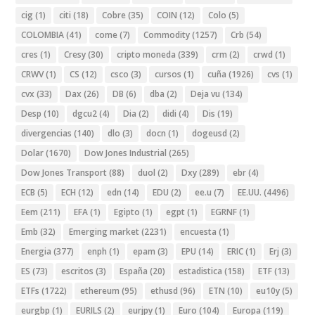
cig
(1)
citi
(18)
Cobre
(35)
COIN
(12)
Colo
(5)
COLOMBIA
(41)
come
(7)
Commodity
(1257)
Crb
(54)
cres
(1)
Cresy
(30)
cripto moneda
(339)
crm
(2)
crwd
(1)
CRWV
(1)
CS
(12)
csco
(3)
cursos
(1)
cuña
(1926)
cvs
(1)
cvx
(33)
Dax
(26)
DB
(6)
dba
(2)
Deja vu
(134)
Desp
(10)
dgcu2
(4)
Dia
(2)
didi
(4)
Dis
(19)
divergencias
(140)
dlo
(3)
docn
(1)
dogeusd
(2)
Dolar
(1670)
Dow Jones Industrial
(265)
Dow Jones Transport
(88)
duol
(2)
Dxy
(289)
ebr
(4)
ECB
(5)
ECH
(12)
edn
(14)
EDU
(2)
ee.u
(7)
EE.UU.
(4496)
Eem
(211)
EFA
(1)
Egipto
(1)
egpt
(1)
EGRNF
(1)
Emb
(32)
Emerging market
(2231)
encuesta
(1)
Energia
(377)
enph
(1)
epam
(3)
EPU
(14)
ERIC
(1)
Erj
(3)
ES
(73)
escritos
(3)
España
(20)
estadistica
(158)
ETF
(13)
ETFs
(1722)
ethereum
(95)
ethusd
(96)
ETN
(10)
eu10y
(5)
eurgbp
(1)
EURILS
(2)
eurjpy
(1)
Euro
(104)
Europa
(119)