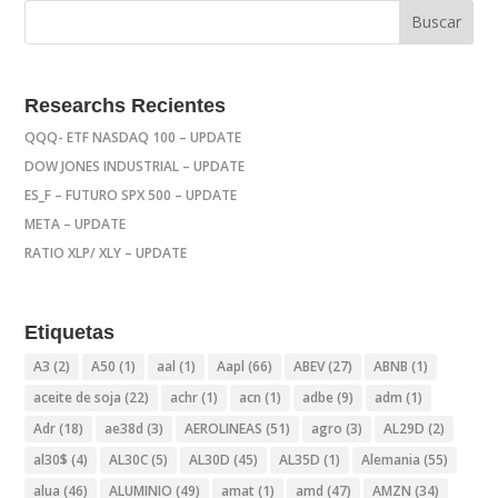
Researchs Recientes
QQQ- ETF NASDAQ 100 – UPDATE
DOW JONES INDUSTRIAL – UPDATE
ES_F – FUTURO SPX 500 – UPDATE
META – UPDATE
RATIO XLP/ XLY – UPDATE
Etiquetas
A3
(2)
A50
(1)
aal
(1)
Aapl
(66)
ABEV
(27)
ABNB
(1)
aceite de soja
(22)
achr
(1)
acn
(1)
adbe
(9)
adm
(1)
Adr
(18)
ae38d
(3)
AEROLINEAS
(51)
agro
(3)
AL29D
(2)
al30$
(4)
AL30C
(5)
AL30D
(45)
AL35D
(1)
Alemania
(55)
alua
(46)
ALUMINIO
(49)
amat
(1)
amd
(47)
AMZN
(34)