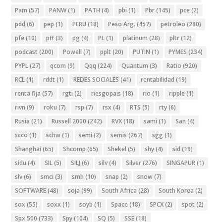
Pam
(57)
PANW
(1)
PATH
(4)
pbi
(1)
Pbr
(145)
pce
(2)
pdd
(6)
pep
(1)
PERU
(18)
Peso Arg.
(457)
petroleo
(280)
pfe
(10)
pff
(3)
pg
(4)
PL
(1)
platinum
(28)
pltr
(12)
podcast
(200)
Powell
(7)
pplt
(20)
PUTIN
(1)
PYMES
(234)
PYPL
(27)
qcom
(9)
Qqq
(224)
Quantum
(3)
Ratio
(920)
RCL
(1)
rddt
(1)
REDES SOCIALES
(41)
rentabilidad
(19)
renta fija
(57)
rgti
(2)
riesgopais
(18)
rio
(1)
ripple
(1)
rivn
(9)
roku
(7)
rsp
(7)
rsx
(4)
RTS
(5)
rty
(6)
Rusia
(21)
Russell 2000
(242)
RVX
(18)
sami
(1)
San
(4)
scco
(1)
schw
(1)
semi
(2)
semis
(267)
sgg
(1)
Shanghai
(65)
Shcomp
(65)
Shekel
(5)
shy
(4)
sid
(19)
sidu
(4)
SIL
(5)
SILJ
(6)
silv
(4)
Silver
(276)
SINGAPUR
(1)
slv
(6)
smci
(3)
smh
(10)
snap
(2)
snow
(7)
SOFTWARE
(48)
soja
(99)
South Africa
(28)
South Korea
(2)
sox
(55)
soxx
(1)
soyb
(1)
Space
(18)
SPCX
(2)
spot
(2)
Spx 500
(733)
Spy
(104)
SQ
(5)
SSE
(18)