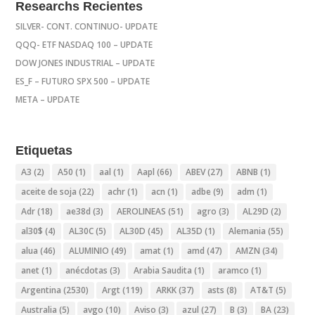
Researchs Recientes
SILVER- CONT. CONTINUO- UPDATE
QQQ- ETF NASDAQ 100 – UPDATE
DOW JONES INDUSTRIAL – UPDATE
ES_F – FUTURO SPX 500 – UPDATE
META – UPDATE
Etiquetas
A3
(2)
A50
(1)
aal
(1)
Aapl
(66)
ABEV
(27)
ABNB
(1)
aceite de soja
(22)
achr
(1)
acn
(1)
adbe
(9)
adm
(1)
Adr
(18)
ae38d
(3)
AEROLINEAS
(51)
agro
(3)
AL29D
(2)
al30$
(4)
AL30C
(5)
AL30D
(45)
AL35D
(1)
Alemania
(55)
alua
(46)
ALUMINIO
(49)
amat
(1)
amd
(47)
AMZN
(34)
anet
(1)
anécdotas
(3)
Arabia Saudita
(1)
aramco
(1)
Argentina
(2530)
Argt
(119)
ARKK
(37)
asts
(8)
AT&T
(5)
Australia
(5)
avgo
(10)
Aviso
(3)
azul
(27)
B
(3)
BA
(23)