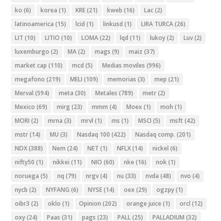
ko
(6)
korea
(1)
KRE
(21)
kweb
(16)
Lac
(2)
latinoamerica
(15)
lcid
(1)
linkusd
(1)
LIRA TURCA
(26)
LIT
(10)
LITIO
(10)
LOMA
(22)
lqd
(11)
lukoy
(2)
Luv
(2)
luxemburgo
(2)
MA
(2)
mags
(9)
maiz
(37)
market cap
(110)
mcd
(5)
Medias moviles
(996)
megafono
(219)
MELI
(109)
memorias
(3)
mep
(21)
Merval
(594)
meta
(30)
Metales
(789)
metr
(2)
Mexico
(69)
mirg
(23)
mmm
(4)
Moex
(1)
moh
(1)
MORI
(2)
mrna
(3)
mrvl
(1)
ms
(1)
MSCI
(5)
msft
(42)
mstr
(14)
MU
(3)
Nasdaq 100
(422)
Nasdaq comp.
(201)
NDX
(388)
Nem
(24)
NET
(1)
NFLX
(14)
nickel
(6)
nifty50
(1)
nikkei
(11)
NIO
(60)
nke
(16)
nok
(1)
noruega
(5)
nq
(79)
nrgv
(4)
nu
(33)
nvda
(48)
nvo
(4)
nycb
(2)
NYFANG
(6)
NYSE
(14)
oex
(29)
ogzpy
(1)
oibr3
(2)
oklo
(1)
Opinion
(202)
orange juice
(1)
orcl
(12)
oxy
(24)
Paas
(31)
pags
(23)
PALL
(25)
PALLADIUM
(32)