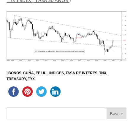
TYX INDEX ( TASA 30 AÑOS )
|
BONOS
CUÑA
EE.UU.
INDICES
TASA DE INTERES
TNX
TREASURY
TYX