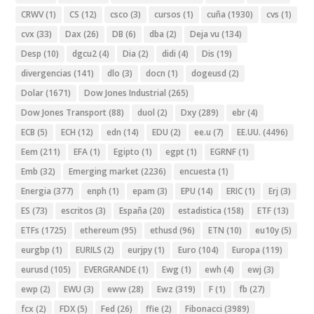
CRWV
(1)
CS
(12)
csco
(3)
cursos
(1)
cuña
(1930)
cvs
(1)
cvx
(33)
Dax
(26)
DB
(6)
dba
(2)
Deja vu
(134)
Desp
(10)
dgcu2
(4)
Dia
(2)
didi
(4)
Dis
(19)
divergencias
(141)
dlo
(3)
docn
(1)
dogeusd
(2)
Dolar
(1671)
Dow Jones Industrial
(265)
Dow Jones Transport
(88)
duol
(2)
Dxy
(289)
ebr
(4)
ECB
(5)
ECH
(12)
edn
(14)
EDU
(2)
ee.u
(7)
EE.UU.
(4496)
Eem
(211)
EFA
(1)
Egipto
(1)
egpt
(1)
EGRNF
(1)
Emb
(32)
Emerging market
(2236)
encuesta
(1)
Energia
(377)
enph
(1)
epam
(3)
EPU
(14)
ERIC
(1)
Erj
(3)
ES
(73)
escritos
(3)
España
(20)
estadistica
(158)
ETF
(13)
ETFs
(1725)
ethereum
(95)
ethusd
(96)
ETN
(10)
eu10y
(5)
eurgbp
(1)
EURILS
(2)
eurjpy
(1)
Euro
(104)
Europa
(119)
eurusd
(105)
EVERGRANDE
(1)
Ewg
(1)
ewh
(4)
ewj
(3)
ewp
(2)
EWU
(3)
eww
(28)
Ewz
(319)
F
(1)
fb
(27)
fcx
(2)
FDX
(5)
Fed
(26)
ffie
(2)
Fibonacci
(3989)