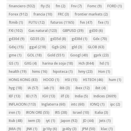
financiero
(932)
fly
(5)
fm
(2)
Fnv
(7)
Fomc
(9)
FORD
(1)
Forex
(912)
francia
(10)
FRC
(3)
frontier markets
(2)
ftmib
(1)
FUTU
(12)
futuros
(1165)
fvx
(47)
fxe
(1)
FXI
(102)
Gas natural
(123)
GBPUSD
(39)
gd30
(6)
gd30d
(9)
GD35
(3)
gd35d
(8)
gd38d
(1)
Gdx
(70)
Gdxj
(15)
ggal
(218)
Ggb
(26)
gld
(3)
GLOB
(63)
gme
(1)
GOL
(18)
Gold
(551)
Googl
(40)
gprk
(23)
GS
(1)
GXG
(4)
harina de soja
(18)
Hch
(844)
hd
(1)
health
(19)
hims
(16)
hipoteca
(1)
hmy
(23)
Hon
(1)
HONG KONG
(83)
HOOD
(1)
HSI
(15)
HSTECH
(46)
hum
(1)
hyg
(18)
IA
(57)
iab
(1)
ibb
(3)
ibex
(12)
ibit
(4)
IEF
(13)
IEI
(17)
IGV
(13)
ilf
(3)
India
(5)
Indices
(3609)
INFLACION
(113)
Inglaterra
(60)
intc
(60)
IONQ
(1)
ipc
(2)
iren
(1)
IRON ORE
(55)
IRS
(38)
Israel
(10)
Italia
(3)
Itub
(48)
iwm
(3)
iyt
(1)
Japon
(92)
JD
(44)
Jets
(1)
JMIA
(9)
JNK
(1)
jp10y
(6)
jp40y
(3)
JPM
(50)
klac
(1)