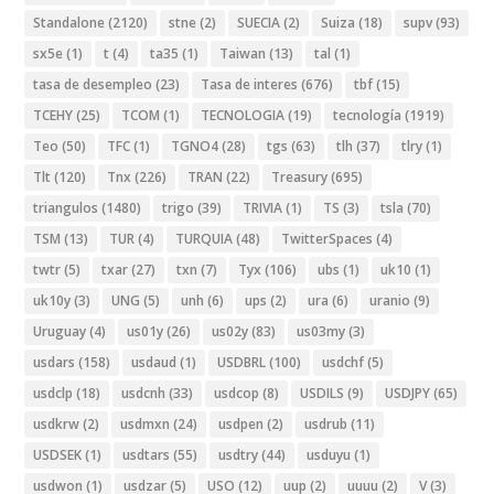
Standalone
(2120)
stne
(2)
SUECIA
(2)
Suiza
(18)
supv
(93)
sx5e
(1)
t
(4)
ta35
(1)
Taiwan
(13)
tal
(1)
tasa de desempleo
(23)
Tasa de interes
(676)
tbf
(15)
TCEHY
(25)
TCOM
(1)
TECNOLOGIA
(19)
tecnología
(1919)
Teo
(50)
TFC
(1)
TGNO4
(28)
tgs
(63)
tlh
(37)
tlry
(1)
Tlt
(120)
Tnx
(226)
TRAN
(22)
Treasury
(695)
triangulos
(1480)
trigo
(39)
TRIVIA
(1)
TS
(3)
tsla
(70)
TSM
(13)
TUR
(4)
TURQUIA
(48)
TwitterSpaces
(4)
twtr
(5)
txar
(27)
txn
(7)
Tyx
(106)
ubs
(1)
uk10
(1)
uk10y
(3)
UNG
(5)
unh
(6)
ups
(2)
ura
(6)
uranio
(9)
Uruguay
(4)
us01y
(26)
us02y
(83)
us03my
(3)
usdars
(158)
usdaud
(1)
USDBRL
(100)
usdchf
(5)
usdclp
(18)
usdcnh
(33)
usdcop
(8)
USDILS
(9)
USDJPY
(65)
usdkrw
(2)
usdmxn
(24)
usdpen
(2)
usdrub
(11)
USDSEK
(1)
usdtars
(55)
usdtry
(44)
usduyu
(1)
usdwon
(1)
usdzar
(5)
USO
(12)
uup
(2)
uuuu
(2)
V
(3)