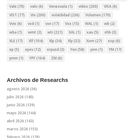
Vale
(70)
valo
(6)
Venezuela
(1)
video
(200)
VISA
(6)
VIST
(77)
Vix
(200)
volatilidad
(236)
Volumen
(170)
Vvix
(6)
vxd
(1)
vxn
(17)
Vxx
(15)
WAL
(1)
wb
(2)
wba
(1)
wmt
(2)
wti
(221)
XAL
(1)
xau
(5)
xhb
(3)
XLE
(17)
Xlf
(104)
Xlp
(34)
Xly
(32)
Xom
(27)
xop
(6)
xp
(5)
xpev
(12)
xrpusd
(3)
Yen
(58)
yinn
(1)
YM
(17)
ymm
(1)
YPF
(164)
ZM
(6)
Archivos de Researchs
agosto 2026
(36)
julio 2026
(140)
junio 2026
(139)
mayo 2026
(144)
abril 2026
(143)
marzo 2026
(153)
febrero 2026
(128)