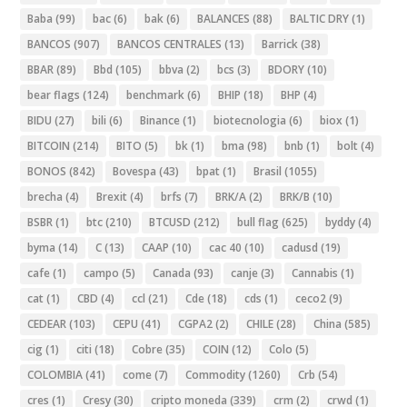
Baba
(99)
bac
(6)
bak
(6)
BALANCES
(88)
BALTIC DRY
(1)
BANCOS
(907)
BANCOS CENTRALES
(13)
Barrick
(38)
BBAR
(89)
Bbd
(105)
bbva
(2)
bcs
(3)
BDORY
(10)
bear flags
(124)
benchmark
(6)
BHIP
(18)
BHP
(4)
BIDU
(27)
bili
(6)
Binance
(1)
biotecnologia
(6)
biox
(1)
BITCOIN
(214)
BITO
(5)
bk
(1)
bma
(98)
bnb
(1)
bolt
(4)
BONOS
(842)
Bovespa
(43)
bpat
(1)
Brasil
(1055)
brecha
(4)
Brexit
(4)
brfs
(7)
BRK/A
(2)
BRK/B
(10)
BSBR
(1)
btc
(210)
BTCUSD
(212)
bull flag
(625)
byddy
(4)
byma
(14)
C
(13)
CAAP
(10)
cac 40
(10)
cadusd
(19)
cafe
(1)
campo
(5)
Canada
(93)
canje
(3)
Cannabis
(1)
cat
(1)
CBD
(4)
ccl
(21)
Cde
(18)
cds
(1)
ceco2
(9)
CEDEAR
(103)
CEPU
(41)
CGPA2
(2)
CHILE
(28)
China
(585)
cig
(1)
citi
(18)
Cobre
(35)
COIN
(12)
Colo
(5)
COLOMBIA
(41)
come
(7)
Commodity
(1260)
Crb
(54)
cres
(1)
Cresy
(30)
cripto moneda
(339)
crm
(2)
crwd
(1)