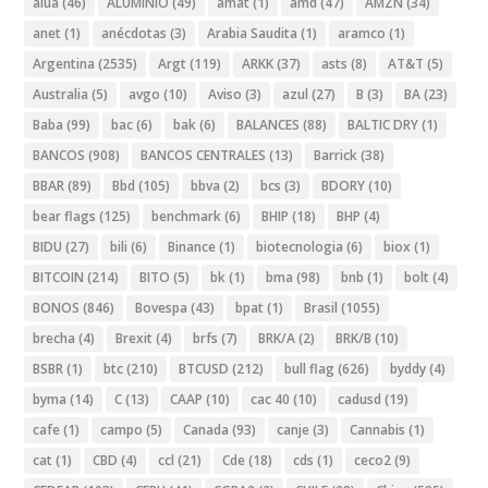
alua
(46)
ALUMINIO
(49)
amat
(1)
amd
(47)
AMZN
(34)
anet
(1)
anécdotas
(3)
Arabia Saudita
(1)
aramco
(1)
Argentina
(2535)
Argt
(119)
ARKK
(37)
asts
(8)
AT&T
(5)
Australia
(5)
avgo
(10)
Aviso
(3)
azul
(27)
B
(3)
BA
(23)
Baba
(99)
bac
(6)
bak
(6)
BALANCES
(88)
BALTIC DRY
(1)
BANCOS
(908)
BANCOS CENTRALES
(13)
Barrick
(38)
BBAR
(89)
Bbd
(105)
bbva
(2)
bcs
(3)
BDORY
(10)
bear flags
(125)
benchmark
(6)
BHIP
(18)
BHP
(4)
BIDU
(27)
bili
(6)
Binance
(1)
biotecnologia
(6)
biox
(1)
BITCOIN
(214)
BITO
(5)
bk
(1)
bma
(98)
bnb
(1)
bolt
(4)
BONOS
(846)
Bovespa
(43)
bpat
(1)
Brasil
(1055)
brecha
(4)
Brexit
(4)
brfs
(7)
BRK/A
(2)
BRK/B
(10)
BSBR
(1)
btc
(210)
BTCUSD
(212)
bull flag
(626)
byddy
(4)
byma
(14)
C
(13)
CAAP
(10)
cac 40
(10)
cadusd
(19)
cafe
(1)
campo
(5)
Canada
(93)
canje
(3)
Cannabis
(1)
cat
(1)
CBD
(4)
ccl
(21)
Cde
(18)
cds
(1)
ceco2
(9)