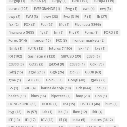
eurgbp
(1)
EURILS
(2)
eurjpy
(1)
Euro
(104)
Europa
(119)
eurusd
(105)
EVERGRANDE
(1)
Ewg
(1)
ewh
(4)
ewj
(3)
ewp
(2)
EWU
(3)
eww
(28)
Ewz
(319)
F
(1)
fb
(27)
fcx
(2)
FDX
(5)
Fed
(26)
ffie
(2)
Fibonacci
(3996)
financiero
(933)
fly
(5)
fm
(2)
Fnv
(7)
Fomc
(9)
FORD
(1)
Forex
(914)
francia
(10)
FRC
(3)
frontier markets
(2)
ftmib
(1)
FUTU
(12)
futuros
(1165)
fvx
(47)
fxe
(1)
FXI
(102)
Gas natural
(123)
GBPUSD
(39)
gd30
(6)
gd30d
(9)
GD35
(3)
gd35d
(8)
gd38d
(1)
Gdx
(70)
Gdxj
(15)
ggal
(219)
Ggb
(26)
gld
(3)
GLOB
(63)
gme
(1)
GOL
(18)
Gold
(551)
Googl
(40)
gprk
(23)
GS
(1)
GXG
(4)
harina de soja
(18)
Hch
(844)
hd
(1)
health
(19)
hims
(16)
hipoteca
(1)
hmy
(23)
Hon
(1)
HONG KONG
(83)
HOOD
(1)
HSI
(15)
HSTECH
(46)
hum
(1)
hyg
(18)
IA
(57)
iab
(1)
ibb
(3)
ibex
(12)
ibit
(4)
IEF
(13)
IEI
(17)
IGV
(13)
ilf
(3)
India
(5)
Indices
(3612)