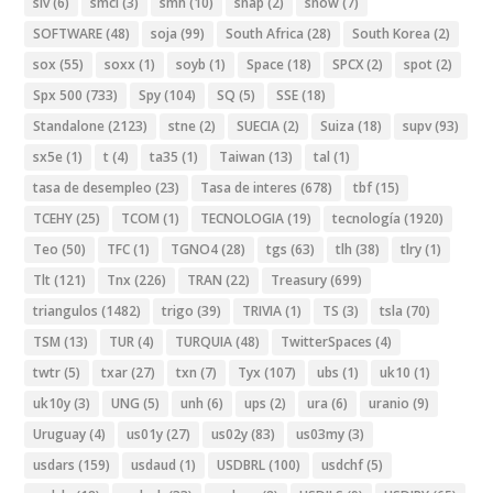
slv
(6)
smci
(3)
smh
(10)
snap
(2)
snow
(7)
SOFTWARE
(48)
soja
(99)
South Africa
(28)
South Korea
(2)
sox
(55)
soxx
(1)
soyb
(1)
Space
(18)
SPCX
(2)
spot
(2)
Spx 500
(733)
Spy
(104)
SQ
(5)
SSE
(18)
Standalone
(2123)
stne
(2)
SUECIA
(2)
Suiza
(18)
supv
(93)
sx5e
(1)
t
(4)
ta35
(1)
Taiwan
(13)
tal
(1)
tasa de desempleo
(23)
Tasa de interes
(678)
tbf
(15)
TCEHY
(25)
TCOM
(1)
TECNOLOGIA
(19)
tecnología
(1920)
Teo
(50)
TFC
(1)
TGNO4
(28)
tgs
(63)
tlh
(38)
tlry
(1)
Tlt
(121)
Tnx
(226)
TRAN
(22)
Treasury
(699)
triangulos
(1482)
trigo
(39)
TRIVIA
(1)
TS
(3)
tsla
(70)
TSM
(13)
TUR
(4)
TURQUIA
(48)
TwitterSpaces
(4)
twtr
(5)
txar
(27)
txn
(7)
Tyx
(107)
ubs
(1)
uk10
(1)
uk10y
(3)
UNG
(5)
unh
(6)
ups
(2)
ura
(6)
uranio
(9)
Uruguay
(4)
us01y
(27)
us02y
(83)
us03my
(3)
usdars
(159)
usdaud
(1)
USDBRL
(100)
usdchf
(5)