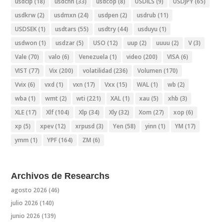
usdclp
(18)
usdcnh
(33)
usdcop
(8)
USDILS
(9)
USDJPY
(65)
usdkrw
(2)
usdmxn
(24)
usdpen
(2)
usdrub
(11)
USDSEK
(1)
usdtars
(55)
usdtry
(44)
usduyu
(1)
usdwon
(1)
usdzar
(5)
USO
(12)
uup
(2)
uuuu
(2)
V
(3)
Vale
(70)
valo
(6)
Venezuela
(1)
video
(200)
VISA
(6)
VIST
(77)
Vix
(200)
volatilidad
(236)
Volumen
(170)
Vvix
(6)
vxd
(1)
vxn
(17)
Vxx
(15)
WAL
(1)
wb
(2)
wba
(1)
wmt
(2)
wti
(221)
XAL
(1)
xau
(5)
xhb
(3)
XLE
(17)
Xlf
(104)
Xlp
(34)
Xly
(32)
Xom
(27)
xop
(6)
xp
(5)
xpev
(12)
xrpusd
(3)
Yen
(58)
yinn
(1)
YM
(17)
ymm
(1)
YPF
(164)
ZM
(6)
Archivos de Researchs
agosto 2026
(46)
julio 2026
(140)
junio 2026
(139)