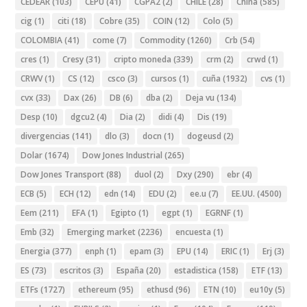
CEDEAR
(103)
CEPU
(41)
CGPA2
(2)
CHILE
(28)
China
(585)
cig
(1)
citi
(18)
Cobre
(35)
COIN
(12)
Colo
(5)
COLOMBIA
(41)
come
(7)
Commodity
(1260)
Crb
(54)
cres
(1)
Cresy
(31)
cripto moneda
(339)
crm
(2)
crwd
(1)
CRWV
(1)
CS
(12)
csco
(3)
cursos
(1)
cuña
(1932)
cvs
(1)
cvx
(33)
Dax
(26)
DB
(6)
dba
(2)
Deja vu
(134)
Desp
(10)
dgcu2
(4)
Dia
(2)
didi
(4)
Dis
(19)
divergencias
(141)
dlo
(3)
docn
(1)
dogeusd
(2)
Dolar
(1674)
Dow Jones Industrial
(265)
Dow Jones Transport
(88)
duol
(2)
Dxy
(290)
ebr
(4)
ECB
(5)
ECH
(12)
edn
(14)
EDU
(2)
ee.u
(7)
EE.UU.
(4500)
Eem
(211)
EFA
(1)
Egipto
(1)
egpt
(1)
EGRNF
(1)
Emb
(32)
Emerging market
(2236)
encuesta
(1)
Energia
(377)
enph
(1)
epam
(3)
EPU
(14)
ERIC
(1)
Erj
(3)
ES
(73)
escritos
(3)
España
(20)
estadistica
(158)
ETF
(13)
ETFs
(1727)
ethereum
(95)
ethusd
(96)
ETN
(10)
eu10y
(5)