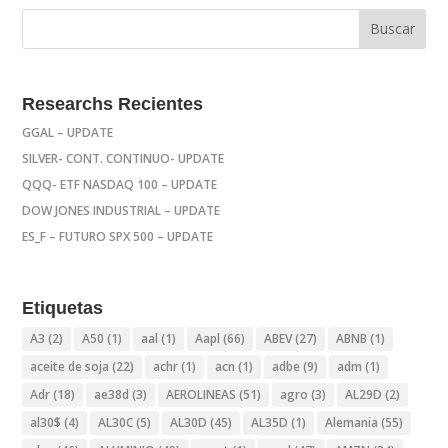
Researchs Recientes
GGAL – UPDATE
SILVER- CONT. CONTINUO- UPDATE
QQQ- ETF NASDAQ 100 – UPDATE
DOW JONES INDUSTRIAL – UPDATE
ES_F – FUTURO SPX 500 – UPDATE
Etiquetas
A3
(2)
A50
(1)
aal
(1)
Aapl
(66)
ABEV
(27)
ABNB
(1)
aceite de soja
(22)
achr
(1)
acn
(1)
adbe
(9)
adm
(1)
Adr
(18)
ae38d
(3)
AEROLINEAS
(51)
agro
(3)
AL29D
(2)
al30$
(4)
AL30C
(5)
AL30D
(45)
AL35D
(1)
Alemania
(55)