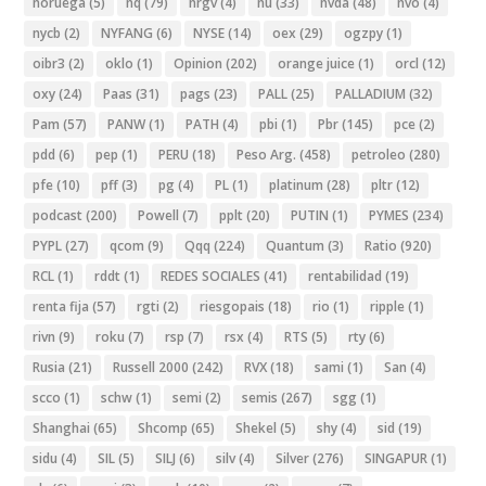
noruega
(5)
nq
(79)
nrgv
(4)
nu
(33)
nvda
(48)
nvo
(4)
nycb
(2)
NYFANG
(6)
NYSE
(14)
oex
(29)
ogzpy
(1)
oibr3
(2)
oklo
(1)
Opinion
(202)
orange juice
(1)
orcl
(12)
oxy
(24)
Paas
(31)
pags
(23)
PALL
(25)
PALLADIUM
(32)
Pam
(57)
PANW
(1)
PATH
(4)
pbi
(1)
Pbr
(145)
pce
(2)
pdd
(6)
pep
(1)
PERU
(18)
Peso Arg.
(458)
petroleo
(280)
pfe
(10)
pff
(3)
pg
(4)
PL
(1)
platinum
(28)
pltr
(12)
podcast
(200)
Powell
(7)
pplt
(20)
PUTIN
(1)
PYMES
(234)
PYPL
(27)
qcom
(9)
Qqq
(224)
Quantum
(3)
Ratio
(920)
RCL
(1)
rddt
(1)
REDES SOCIALES
(41)
rentabilidad
(19)
renta fija
(57)
rgti
(2)
riesgopais
(18)
rio
(1)
ripple
(1)
rivn
(9)
roku
(7)
rsp
(7)
rsx
(4)
RTS
(5)
rty
(6)
Rusia
(21)
Russell 2000
(242)
RVX
(18)
sami
(1)
San
(4)
scco
(1)
schw
(1)
semi
(2)
semis
(267)
sgg
(1)
Shanghai
(65)
Shcomp
(65)
Shekel
(5)
shy
(4)
sid
(19)
sidu
(4)
SIL
(5)
SILJ
(6)
silv
(4)
Silver
(276)
SINGAPUR
(1)