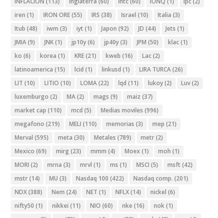
INFLACION
(113)
Inglaterra
(60)
intc
(60)
IONQ
(1)
ipc
(2)
iren
(1)
IRON ORE
(55)
IRS
(38)
Israel
(10)
Italia
(3)
Itub
(48)
iwm
(3)
iyt
(1)
Japon
(92)
JD
(44)
Jets
(1)
JMIA
(9)
JNK
(1)
jp10y
(6)
jp40y
(3)
JPM
(50)
klac
(1)
ko
(6)
korea
(1)
KRE
(21)
kweb
(16)
Lac
(2)
latinoamerica
(15)
lcid
(1)
linkusd
(1)
LIRA TURCA
(26)
LIT
(10)
LITIO
(10)
LOMA
(22)
lqd
(11)
lukoy
(2)
Luv
(2)
luxemburgo
(2)
MA
(2)
mags
(9)
maiz
(37)
market cap
(110)
mcd
(5)
Medias moviles
(996)
megafono
(219)
MELI
(110)
memorias
(3)
mep
(21)
Merval
(595)
meta
(30)
Metales
(789)
metr
(2)
Mexico
(69)
mirg
(23)
mmm
(4)
Moex
(1)
moh
(1)
MORI
(2)
mrna
(3)
mrvl
(1)
ms
(1)
MSCI
(5)
msft
(42)
mstr
(14)
MU
(3)
Nasdaq 100
(422)
Nasdaq comp.
(201)
NDX
(388)
Nem
(24)
NET
(1)
NFLX
(14)
nickel
(6)
nifty50
(1)
nikkei
(11)
NIO
(60)
nke
(16)
nok
(1)