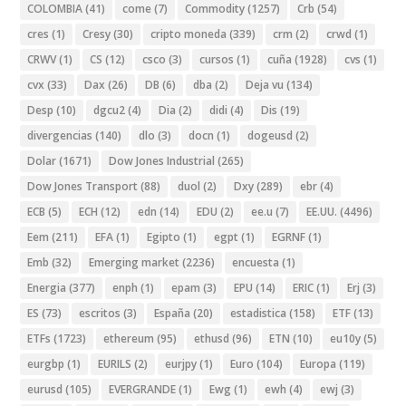
COLOMBIA
(41)
come
(7)
Commodity
(1257)
Crb
(54)
cres
(1)
Cresy
(30)
cripto moneda
(339)
crm
(2)
crwd
(1)
CRWV
(1)
CS
(12)
csco
(3)
cursos
(1)
cuña
(1928)
cvs
(1)
cvx
(33)
Dax
(26)
DB
(6)
dba
(2)
Deja vu
(134)
Desp
(10)
dgcu2
(4)
Dia
(2)
didi
(4)
Dis
(19)
divergencias
(140)
dlo
(3)
docn
(1)
dogeusd
(2)
Dolar
(1671)
Dow Jones Industrial
(265)
Dow Jones Transport
(88)
duol
(2)
Dxy
(289)
ebr
(4)
ECB
(5)
ECH
(12)
edn
(14)
EDU
(2)
ee.u
(7)
EE.UU.
(4496)
Eem
(211)
EFA
(1)
Egipto
(1)
egpt
(1)
EGRNF
(1)
Emb
(32)
Emerging market
(2236)
encuesta
(1)
Energia
(377)
enph
(1)
epam
(3)
EPU
(14)
ERIC
(1)
Erj
(3)
ES
(73)
escritos
(3)
España
(20)
estadistica
(158)
ETF
(13)
ETFs
(1723)
ethereum
(95)
ethusd
(96)
ETN
(10)
eu10y
(5)
eurgbp
(1)
EURILS
(2)
eurjpy
(1)
Euro
(104)
Europa
(119)
eurusd
(105)
EVERGRANDE
(1)
Ewg
(1)
ewh
(4)
ewj
(3)