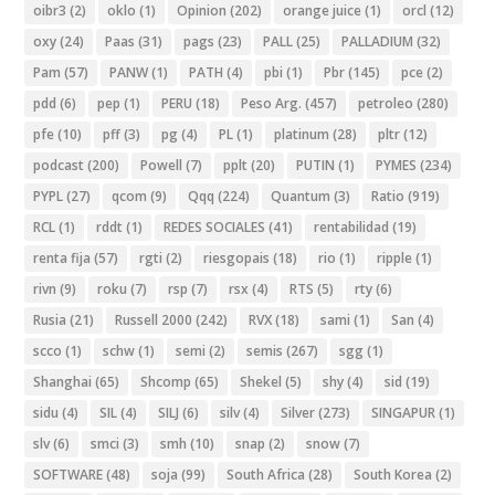
oibr3
(2)
oklo
(1)
Opinion
(202)
orange juice
(1)
orcl
(12)
oxy
(24)
Paas
(31)
pags
(23)
PALL
(25)
PALLADIUM
(32)
Pam
(57)
PANW
(1)
PATH
(4)
pbi
(1)
Pbr
(145)
pce
(2)
pdd
(6)
pep
(1)
PERU
(18)
Peso Arg.
(457)
petroleo
(280)
pfe
(10)
pff
(3)
pg
(4)
PL
(1)
platinum
(28)
pltr
(12)
podcast
(200)
Powell
(7)
pplt
(20)
PUTIN
(1)
PYMES
(234)
PYPL
(27)
qcom
(9)
Qqq
(224)
Quantum
(3)
Ratio
(919)
RCL
(1)
rddt
(1)
REDES SOCIALES
(41)
rentabilidad
(19)
renta fija
(57)
rgti
(2)
riesgopais
(18)
rio
(1)
ripple
(1)
rivn
(9)
roku
(7)
rsp
(7)
rsx
(4)
RTS
(5)
rty
(6)
Rusia
(21)
Russell 2000
(242)
RVX
(18)
sami
(1)
San
(4)
scco
(1)
schw
(1)
semi
(2)
semis
(267)
sgg
(1)
Shanghai
(65)
Shcomp
(65)
Shekel
(5)
shy
(4)
sid
(19)
sidu
(4)
SIL
(4)
SILJ
(6)
silv
(4)
Silver
(273)
SINGAPUR
(1)
slv
(6)
smci
(3)
smh
(10)
snap
(2)
snow
(7)
SOFTWARE
(48)
soja
(99)
South Africa
(28)
South Korea
(2)