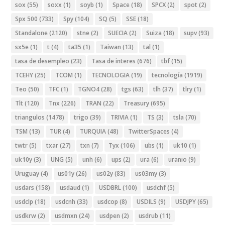
sox
(55)
soxx
(1)
soyb
(1)
Space
(18)
SPCX
(2)
spot
(2)
Spx 500
(733)
Spy
(104)
SQ
(5)
SSE
(18)
Standalone
(2120)
stne
(2)
SUECIA
(2)
Suiza
(18)
supv
(93)
sx5e
(1)
t
(4)
ta35
(1)
Taiwan
(13)
tal
(1)
tasa de desempleo
(23)
Tasa de interes
(676)
tbf
(15)
TCEHY
(25)
TCOM
(1)
TECNOLOGIA
(19)
tecnología
(1919)
Teo
(50)
TFC
(1)
TGNO4
(28)
tgs
(63)
tlh
(37)
tlry
(1)
Tlt
(120)
Tnx
(226)
TRAN
(22)
Treasury
(695)
triangulos
(1478)
trigo
(39)
TRIVIA
(1)
TS
(3)
tsla
(70)
TSM
(13)
TUR
(4)
TURQUIA
(48)
TwitterSpaces
(4)
twtr
(5)
txar
(27)
txn
(7)
Tyx
(106)
ubs
(1)
uk10
(1)
uk10y
(3)
UNG
(5)
unh
(6)
ups
(2)
ura
(6)
uranio
(9)
Uruguay
(4)
us01y
(26)
us02y
(83)
us03my
(3)
usdars
(158)
usdaud
(1)
USDBRL
(100)
usdchf
(5)
usdclp
(18)
usdcnh
(33)
usdcop
(8)
USDILS
(9)
USDJPY
(65)
usdkrw
(2)
usdmxn
(24)
usdpen
(2)
usdrub
(11)