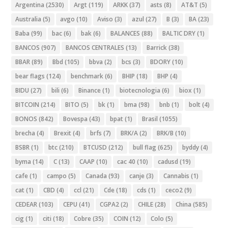
Argentina
(2530)
Argt
(119)
ARKK
(37)
asts
(8)
AT&T
(5)
Australia
(5)
avgo
(10)
Aviso
(3)
azul
(27)
B
(3)
BA
(23)
Baba
(99)
bac
(6)
bak
(6)
BALANCES
(88)
BALTIC DRY
(1)
BANCOS
(907)
BANCOS CENTRALES
(13)
Barrick
(38)
BBAR
(89)
Bbd
(105)
bbva
(2)
bcs
(3)
BDORY
(10)
bear flags
(124)
benchmark
(6)
BHIP
(18)
BHP
(4)
BIDU
(27)
bili
(6)
Binance
(1)
biotecnologia
(6)
biox
(1)
BITCOIN
(214)
BITO
(5)
bk
(1)
bma
(98)
bnb
(1)
bolt
(4)
BONOS
(842)
Bovespa
(43)
bpat
(1)
Brasil
(1055)
brecha
(4)
Brexit
(4)
brfs
(7)
BRK/A
(2)
BRK/B
(10)
BSBR
(1)
btc
(210)
BTCUSD
(212)
bull flag
(625)
byddy
(4)
byma
(14)
C
(13)
CAAP
(10)
cac 40
(10)
cadusd
(19)
cafe
(1)
campo
(5)
Canada
(93)
canje
(3)
Cannabis
(1)
cat
(1)
CBD
(4)
ccl
(21)
Cde
(18)
cds
(1)
ceco2
(9)
CEDEAR
(103)
CEPU
(41)
CGPA2
(2)
CHILE
(28)
China
(585)
cig
(1)
citi
(18)
Cobre
(35)
COIN
(12)
Colo
(5)