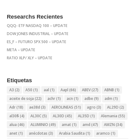
Researchs Recientes
QQQ- ETF NASDAQ 100 – UPDATE
DOW JONES INDUSTRIAL – UPDATE
ES_F – FUTURO SPX 500 – UPDATE
META – UPDATE
RATIO XLP/ XLY – UPDATE
Etiquetas
A3
(2)
A50
(1)
aal
(1)
Aapl
(66)
ABEV
(27)
ABNB
(1)
aceite de soja
(22)
achr
(1)
acn
(1)
adbe
(9)
adm
(1)
Adr
(18)
ae38d
(3)
AEROLINEAS
(51)
agro
(3)
AL29D
(2)
al30$
(4)
AL30C
(5)
AL30D
(45)
AL35D
(1)
Alemania
(55)
alua
(46)
ALUMINIO
(49)
amat
(1)
amd
(47)
AMZN
(34)
anet
(1)
anécdotas
(3)
Arabia Saudita
(1)
aramco
(1)