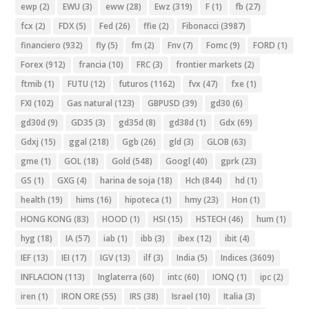
ewp
(2)
EWU
(3)
eww
(28)
Ewz
(319)
F
(1)
fb
(27)
fcx
(2)
FDX
(5)
Fed
(26)
ffie
(2)
Fibonacci
(3987)
financiero
(932)
fly
(5)
fm
(2)
Fnv
(7)
Fomc
(9)
FORD
(1)
Forex
(912)
francia
(10)
FRC
(3)
frontier markets
(2)
ftmib
(1)
FUTU
(12)
futuros
(1162)
fvx
(47)
fxe
(1)
FXI
(102)
Gas natural
(123)
GBPUSD
(39)
gd30
(6)
gd30d
(9)
GD35
(3)
gd35d
(8)
gd38d
(1)
Gdx
(69)
Gdxj
(15)
ggal
(218)
Ggb
(26)
gld
(3)
GLOB
(63)
gme
(1)
GOL
(18)
Gold
(548)
Googl
(40)
gprk
(23)
GS
(1)
GXG
(4)
harina de soja
(18)
Hch
(844)
hd
(1)
health
(19)
hims
(16)
hipoteca
(1)
hmy
(23)
Hon
(1)
HONG KONG
(83)
HOOD
(1)
HSI
(15)
HSTECH
(46)
hum
(1)
hyg
(18)
IA
(57)
iab
(1)
ibb
(3)
ibex
(12)
ibit
(4)
IEF
(13)
IEI
(17)
IGV
(13)
ilf
(3)
India
(5)
Indices
(3609)
INFLACION
(113)
Inglaterra
(60)
intc
(60)
IONQ
(1)
ipc
(2)
iren
(1)
IRON ORE
(55)
IRS
(38)
Israel
(10)
Italia
(3)