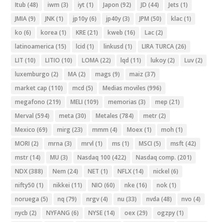
Itub
(48)
iwm
(3)
iyt
(1)
Japon
(92)
JD
(44)
Jets
(1)
JMIA
(9)
JNK
(1)
jp10y
(6)
jp40y
(3)
JPM
(50)
klac
(1)
ko
(6)
korea
(1)
KRE
(21)
kweb
(16)
Lac
(2)
latinoamerica
(15)
lcid
(1)
linkusd
(1)
LIRA TURCA
(26)
LIT
(10)
LITIO
(10)
LOMA
(22)
lqd
(11)
lukoy
(2)
Luv
(2)
luxemburgo
(2)
MA
(2)
mags
(9)
maiz
(37)
market cap
(110)
mcd
(5)
Medias moviles
(996)
megafono
(219)
MELI
(109)
memorias
(3)
mep
(21)
Merval
(594)
meta
(30)
Metales
(784)
metr
(2)
Mexico
(69)
mirg
(23)
mmm
(4)
Moex
(1)
moh
(1)
MORI
(2)
mrna
(3)
mrvl
(1)
ms
(1)
MSCI
(5)
msft
(42)
mstr
(14)
MU
(3)
Nasdaq 100
(422)
Nasdaq comp.
(201)
NDX
(388)
Nem
(24)
NET
(1)
NFLX
(14)
nickel
(6)
nifty50
(1)
nikkei
(11)
NIO
(60)
nke
(16)
nok
(1)
noruega
(5)
nq
(79)
nrgv
(4)
nu
(33)
nvda
(48)
nvo
(4)
nycb
(2)
NYFANG
(6)
NYSE
(14)
oex
(29)
ogzpy
(1)