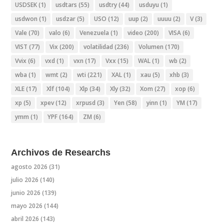
USDSEK
(1)
usdtars
(55)
usdtry
(44)
usduyu
(1)
usdwon
(1)
usdzar
(5)
USO
(12)
uup
(2)
uuuu
(2)
V
(3)
Vale
(70)
valo
(6)
Venezuela
(1)
video
(200)
VISA
(6)
VIST
(77)
Vix
(200)
volatilidad
(236)
Volumen
(170)
Vvix
(6)
vxd
(1)
vxn
(17)
Vxx
(15)
WAL
(1)
wb
(2)
wba
(1)
wmt
(2)
wti
(221)
XAL
(1)
xau
(5)
xhb
(3)
XLE
(17)
Xlf
(104)
Xlp
(34)
Xly
(32)
Xom
(27)
xop
(6)
xp
(5)
xpev
(12)
xrpusd
(3)
Yen
(58)
yinn
(1)
YM
(17)
ymm
(1)
YPF
(164)
ZM
(6)
Archivos de Researchs
agosto 2026
(31)
julio 2026
(140)
junio 2026
(139)
mayo 2026
(144)
abril 2026
(143)