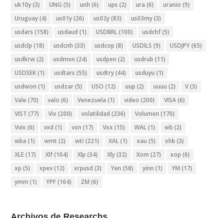
uk10y
(3)
UNG
(5)
unh
(6)
ups
(2)
ura
(6)
uranio
(9)
Uruguay
(4)
us01y
(26)
us02y
(83)
us03my
(3)
usdars
(158)
usdaud
(1)
USDBRL
(100)
usdchf
(5)
usdclp
(18)
usdcnh
(33)
usdcop
(8)
USDILS
(9)
USDJPY
(65)
usdkrw
(2)
usdmxn
(24)
usdpen
(2)
usdrub
(11)
USDSEK
(1)
usdtars
(55)
usdtry
(44)
usduyu
(1)
usdwon
(1)
usdzar
(5)
USO
(12)
uup
(2)
uuuu
(2)
V
(3)
Vale
(70)
valo
(6)
Venezuela
(1)
video
(200)
VISA
(6)
VIST
(77)
Vix
(200)
volatilidad
(236)
Volumen
(170)
Vvix
(6)
vxd
(1)
vxn
(17)
Vxx
(15)
WAL
(1)
wb
(2)
wba
(1)
wmt
(2)
wti
(221)
XAL
(1)
xau
(5)
xhb
(3)
XLE
(17)
Xlf
(104)
Xlp
(34)
Xly
(32)
Xom
(27)
xop
(6)
xp
(5)
xpev
(12)
xrpusd
(3)
Yen
(58)
yinn
(1)
YM
(17)
ymm
(1)
YPF
(164)
ZM
(6)
Archivos de Researchs