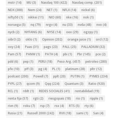
mstr
(14)
MU
(3)
Nasdaq 100
(422)
Nasdaq comp.
(201)
NDX
(388)
Nem
(24)
NET
(1)
NFLX
(14)
nickel
(6)
nifty50
(1)
nikkei
(11)
NIO
(60)
nke
(16)
nok
(1)
noruega
(5)
nq
(79)
nrgv
(4)
nu
(33)
nvda
(48)
nvo
(4)
nycb
(2)
NYFANG
(6)
NYSE
(14)
oex
(29)
ogzpy
(1)
oibr3
(2)
oklo
(1)
Opinion
(202)
orange juice
(1)
orcl
(12)
oxy
(24)
Paas
(31)
pags
(23)
PALL
(25)
PALLADIUM
(32)
Pam
(57)
PANW
(1)
PATH
(4)
pbi
(1)
Pbr
(145)
pce
(2)
pdd
(6)
pep
(1)
PERU
(18)
Peso Arg.
(457)
petroleo
(280)
pfe
(10)
pff
(3)
pg
(4)
PL
(1)
platinum
(28)
pltr
(12)
podcast
(200)
Powell
(7)
pplt
(20)
PUTIN
(1)
PYMES
(234)
PYPL
(27)
qcom
(9)
Qqq
(224)
Quantum
(3)
Ratio
(920)
RCL
(1)
rddt
(1)
REDES SOCIALES
(41)
rentabilidad
(19)
renta fija
(57)
rgti
(2)
riesgopais
(18)
rio
(1)
ripple
(1)
rivn
(9)
roku
(7)
rsp
(7)
rsx
(4)
RTS
(5)
rty
(6)
Rusia
(21)
Russell 2000
(242)
RVX
(18)
sami
(1)
San
(4)