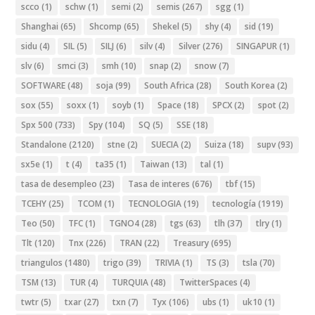
scco
(1)
schw
(1)
semi
(2)
semis
(267)
sgg
(1)
Shanghai
(65)
Shcomp
(65)
Shekel
(5)
shy
(4)
sid
(19)
sidu
(4)
SIL
(5)
SILJ
(6)
silv
(4)
Silver
(276)
SINGAPUR
(1)
slv
(6)
smci
(3)
smh
(10)
snap
(2)
snow
(7)
SOFTWARE
(48)
soja
(99)
South Africa
(28)
South Korea
(2)
sox
(55)
soxx
(1)
soyb
(1)
Space
(18)
SPCX
(2)
spot
(2)
Spx 500
(733)
Spy
(104)
SQ
(5)
SSE
(18)
Standalone
(2120)
stne
(2)
SUECIA
(2)
Suiza
(18)
supv
(93)
sx5e
(1)
t
(4)
ta35
(1)
Taiwan
(13)
tal
(1)
tasa de desempleo
(23)
Tasa de interes
(676)
tbf
(15)
TCEHY
(25)
TCOM
(1)
TECNOLOGIA
(19)
tecnología
(1919)
Teo
(50)
TFC
(1)
TGNO4
(28)
tgs
(63)
tlh
(37)
tlry
(1)
Tlt
(120)
Tnx
(226)
TRAN
(22)
Treasury
(695)
triangulos
(1480)
trigo
(39)
TRIVIA
(1)
TS
(3)
tsla
(70)
TSM
(13)
TUR
(4)
TURQUIA
(48)
TwitterSpaces
(4)
twtr
(5)
txar
(27)
txn
(7)
Tyx
(106)
ubs
(1)
uk10
(1)