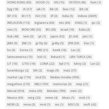
HONG KONG
(83)
HOOD
(1)
HSI
(15)
HSTECH
(46)
hum
(1)
hyg
(18)
IA
(57)
iab
(1)
ibb
(3)
ibex
(12)
ibit
(4)
IEF
(13)
IEI
(17)
IGV
(13)
ilf
(3)
India
(5)
Indices
(3609)
INFLACION
(113)
Inglaterra
(60)
intc
(60)
IONQ
(1)
ipc
(2)
iren
(1)
IRON ORE
(55)
IRS
(38)
Israel
(10)
Italia
(3)
Itub
(48)
iwm
(3)
iyt
(1)
Japon
(92)
JD
(44)
Jets
(1)
JMIA
(9)
JNK
(1)
jp10y
(6)
jp40y
(3)
JPM
(50)
klac
(1)
ko
(6)
korea
(1)
KRE
(21)
kweb
(16)
Lac
(2)
latinoamerica
(15)
lcid
(1)
linkusd
(1)
LIRA TURCA
(26)
LIT
(10)
LITIO
(10)
LOMA
(22)
lqd
(11)
lukoy
(2)
Luv
(2)
luxemburgo
(2)
MA
(2)
mags
(9)
maiz
(37)
market cap
(110)
mcd
(5)
Medias moviles
(996)
megafono
(219)
MELI
(109)
memorias
(3)
mep
(21)
Merval
(594)
meta
(30)
Metales
(789)
metr
(2)
Mexico
(69)
mirg
(23)
mmm
(4)
Moex
(1)
moh
(1)
MORI
(2)
mrna
(3)
mrvl
(1)
ms
(1)
MSCI
(5)
msft
(42)