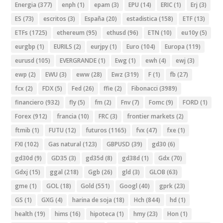
Energia
(377)
enph
(1)
epam
(3)
EPU
(14)
ERIC
(1)
Erj
(3)
ES
(73)
escritos
(3)
España
(20)
estadistica
(158)
ETF
(13)
ETFs
(1725)
ethereum
(95)
ethusd
(96)
ETN
(10)
eu10y
(5)
eurgbp
(1)
EURILS
(2)
eurjpy
(1)
Euro
(104)
Europa
(119)
eurusd
(105)
EVERGRANDE
(1)
Ewg
(1)
ewh
(4)
ewj
(3)
ewp
(2)
EWU
(3)
eww
(28)
Ewz
(319)
F
(1)
fb
(27)
fcx
(2)
FDX
(5)
Fed
(26)
ffie
(2)
Fibonacci
(3989)
financiero
(932)
fly
(5)
fm
(2)
Fnv
(7)
Fomc
(9)
FORD
(1)
Forex
(912)
francia
(10)
FRC
(3)
frontier markets
(2)
ftmib
(1)
FUTU
(12)
futuros
(1165)
fvx
(47)
fxe
(1)
FXI
(102)
Gas natural
(123)
GBPUSD
(39)
gd30
(6)
gd30d
(9)
GD35
(3)
gd35d
(8)
gd38d
(1)
Gdx
(70)
Gdxj
(15)
ggal
(218)
Ggb
(26)
gld
(3)
GLOB
(63)
gme
(1)
GOL
(18)
Gold
(551)
Googl
(40)
gprk
(23)
GS
(1)
GXG
(4)
harina de soja
(18)
Hch
(844)
hd
(1)
health
(19)
hims
(16)
hipoteca
(1)
hmy
(23)
Hon
(1)