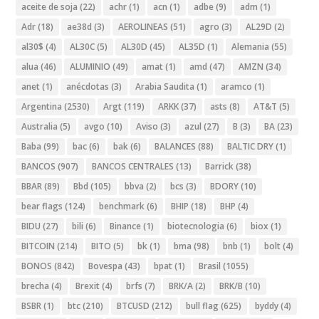
aceite de soja
(22)
achr
(1)
acn
(1)
adbe
(9)
adm
(1)
Adr
(18)
ae38d
(3)
AEROLINEAS
(51)
agro
(3)
AL29D
(2)
al30$
(4)
AL30C
(5)
AL30D
(45)
AL35D
(1)
Alemania
(55)
alua
(46)
ALUMINIO
(49)
amat
(1)
amd
(47)
AMZN
(34)
anet
(1)
anécdotas
(3)
Arabia Saudita
(1)
aramco
(1)
Argentina
(2530)
Argt
(119)
ARKK
(37)
asts
(8)
AT&T
(5)
Australia
(5)
avgo
(10)
Aviso
(3)
azul
(27)
B
(3)
BA
(23)
Baba
(99)
bac
(6)
bak
(6)
BALANCES
(88)
BALTIC DRY
(1)
BANCOS
(907)
BANCOS CENTRALES
(13)
Barrick
(38)
BBAR
(89)
Bbd
(105)
bbva
(2)
bcs
(3)
BDORY
(10)
bear flags
(124)
benchmark
(6)
BHIP
(18)
BHP
(4)
BIDU
(27)
bili
(6)
Binance
(1)
biotecnologia
(6)
biox
(1)
BITCOIN
(214)
BITO
(5)
bk
(1)
bma
(98)
bnb
(1)
bolt
(4)
BONOS
(842)
Bovespa
(43)
bpat
(1)
Brasil
(1055)
brecha
(4)
Brexit
(4)
brfs
(7)
BRK/A
(2)
BRK/B
(10)
BSBR
(1)
btc
(210)
BTCUSD
(212)
bull flag
(625)
byddy
(4)