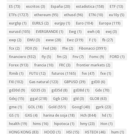
ES
(73)
escritos
(3)
España
(20)
estadistica
(158)
ETF
(13)
ETFs
(1727)
ethereum
(95)
ethusd
(96)
ETN
(10)
eu10y
(5)
eurgbp
(1)
EURILS
(2)
eurjpy
(1)
Euro
(104)
Europa
(119)
eurusd
(105)
EVERGRANDE
(1)
Ewg
(1)
ewh
(4)
ewj
(3)
ewp
(2)
EWU
(3)
eww
(28)
Ewz
(319)
F
(1)
fb
(27)
fcx
(2)
FDX
(5)
Fed
(26)
ffie
(2)
Fibonacci
(3991)
financiero
(932)
fly
(5)
fm
(2)
Fnv
(7)
Fomc
(9)
FORD
(1)
Forex
(913)
francia
(10)
FRC
(3)
frontier markets
(2)
ftmib
(1)
FUTU
(12)
futuros
(1165)
fvx
(47)
fxe
(1)
FXI
(102)
Gas natural
(123)
GBPUSD
(39)
gd30
(6)
gd30d
(9)
GD35
(3)
gd35d
(8)
gd38d
(1)
Gdx
(70)
Gdxj
(15)
ggal
(218)
Ggb
(26)
gld
(3)
GLOB
(63)
gme
(1)
GOL
(18)
Gold
(551)
Googl
(40)
gprk
(23)
GS
(1)
GXG
(4)
harina de soja
(18)
Hch
(844)
hd
(1)
health
(19)
hims
(16)
hipoteca
(1)
hmy
(23)
Hon
(1)
HONG KONG
(83)
HOOD
(1)
HSI
(15)
HSTECH
(46)
hum
(1)