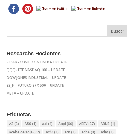
Researchs Recientes
SILVER- CONT. CONTINUO- UPDATE
QQQ- ETF NASDAQ 100 – UPDATE
DOW JONES INDUSTRIAL – UPDATE
ES_F – FUTURO SPX 500 – UPDATE
META – UPDATE
Etiquetas
A3
(2)
A50
(1)
aal
(1)
Aapl
(66)
ABEV
(27)
ABNB
(1)
aceite de soja
(22)
achr
(1)
acn
(1)
adbe
(9)
adm
(1)