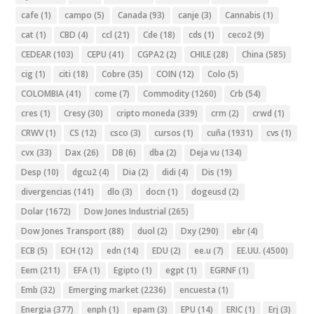
cafe
(1)
campo
(5)
Canada
(93)
canje
(3)
Cannabis
(1)
cat
(1)
CBD
(4)
ccl
(21)
Cde
(18)
cds
(1)
ceco2
(9)
CEDEAR
(103)
CEPU
(41)
CGPA2
(2)
CHILE
(28)
China
(585)
cig
(1)
citi
(18)
Cobre
(35)
COIN
(12)
Colo
(5)
COLOMBIA
(41)
come
(7)
Commodity
(1260)
Crb
(54)
cres
(1)
Cresy
(30)
cripto moneda
(339)
crm
(2)
crwd
(1)
CRWV
(1)
CS
(12)
csco
(3)
cursos
(1)
cuña
(1931)
cvs
(1)
cvx
(33)
Dax
(26)
DB
(6)
dba
(2)
Deja vu
(134)
Desp
(10)
dgcu2
(4)
Dia
(2)
didi
(4)
Dis
(19)
divergencias
(141)
dlo
(3)
docn
(1)
dogeusd
(2)
Dolar
(1672)
Dow Jones Industrial
(265)
Dow Jones Transport
(88)
duol
(2)
Dxy
(290)
ebr
(4)
ECB
(5)
ECH
(12)
edn
(14)
EDU
(2)
ee.u
(7)
EE.UU.
(4500)
Eem
(211)
EFA
(1)
Egipto
(1)
egpt
(1)
EGRNF
(1)
Emb
(32)
Emerging market
(2236)
encuesta
(1)
Energia
(377)
enph
(1)
epam
(3)
EPU
(14)
ERIC
(1)
Erj
(3)