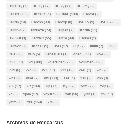
Uruguay
(4)
us01y
(27)
us02y
(83)
us03my
(3)
usdars
(158)
usdaud
(1)
USDBRL
(100)
usdchf
(5)
usdclp
(18)
usdcnh
(33)
usdcop
(8)
USDILS
(9)
USDJPY
(65)
usdkrw
(2)
usdmxn
(24)
usdpen
(2)
usdrub
(11)
USDSEK
(1)
usdtars
(55)
usdtry
(44)
usduyu
(1)
usdwon
(1)
usdzar
(5)
USO
(12)
uup
(2)
uuuu
(2)
V
(3)
Vale
(70)
valo
(6)
Venezuela
(1)
video
(200)
VISA
(6)
VIST
(77)
Vix
(200)
volatilidad
(236)
Volumen
(170)
Vvix
(6)
vxd
(1)
vxn
(17)
Vxx
(15)
WAL
(1)
wb
(2)
wba
(1)
wmt
(2)
wti
(221)
XAL
(1)
xau
(5)
xhb
(3)
XLE
(17)
Xlf
(104)
Xlp
(34)
Xly
(32)
Xom
(27)
xop
(6)
xp
(5)
xpev
(12)
xrpusd
(3)
Yen
(58)
yinn
(1)
YM
(17)
ymm
(1)
YPF
(164)
ZM
(6)
Archivos de Researchs