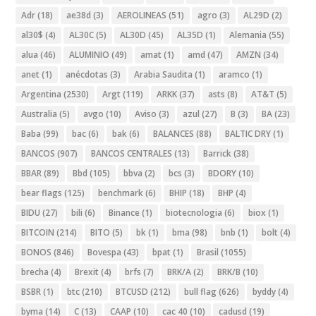
Adr
(18)
ae38d
(3)
AEROLINEAS
(51)
agro
(3)
AL29D
(2)
al30$
(4)
AL30C
(5)
AL30D
(45)
AL35D
(1)
Alemania
(55)
alua
(46)
ALUMINIO
(49)
amat
(1)
amd
(47)
AMZN
(34)
anet
(1)
anécdotas
(3)
Arabia Saudita
(1)
aramco
(1)
Argentina
(2530)
Argt
(119)
ARKK
(37)
asts
(8)
AT&T
(5)
Australia
(5)
avgo
(10)
Aviso
(3)
azul
(27)
B
(3)
BA
(23)
Baba
(99)
bac
(6)
bak
(6)
BALANCES
(88)
BALTIC DRY
(1)
BANCOS
(907)
BANCOS CENTRALES
(13)
Barrick
(38)
BBAR
(89)
Bbd
(105)
bbva
(2)
bcs
(3)
BDORY
(10)
bear flags
(125)
benchmark
(6)
BHIP
(18)
BHP
(4)
BIDU
(27)
bili
(6)
Binance
(1)
biotecnologia
(6)
biox
(1)
BITCOIN
(214)
BITO
(5)
bk
(1)
bma
(98)
bnb
(1)
bolt
(4)
BONOS
(846)
Bovespa
(43)
bpat
(1)
Brasil
(1055)
brecha
(4)
Brexit
(4)
brfs
(7)
BRK/A
(2)
BRK/B
(10)
BSBR
(1)
btc
(210)
BTCUSD
(212)
bull flag
(626)
byddy
(4)
byma
(14)
C
(13)
CAAP
(10)
cac 40
(10)
cadusd
(19)