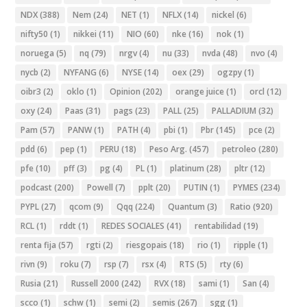
NDX
(388)
Nem
(24)
NET
(1)
NFLX
(14)
nickel
(6)
nifty50
(1)
nikkei
(11)
NIO
(60)
nke
(16)
nok
(1)
noruega
(5)
nq
(79)
nrgv
(4)
nu
(33)
nvda
(48)
nvo
(4)
nycb
(2)
NYFANG
(6)
NYSE
(14)
oex
(29)
ogzpy
(1)
oibr3
(2)
oklo
(1)
Opinion
(202)
orange juice
(1)
orcl
(12)
oxy
(24)
Paas
(31)
pags
(23)
PALL
(25)
PALLADIUM
(32)
Pam
(57)
PANW
(1)
PATH
(4)
pbi
(1)
Pbr
(145)
pce
(2)
pdd
(6)
pep
(1)
PERU
(18)
Peso Arg.
(457)
petroleo
(280)
pfe
(10)
pff
(3)
pg
(4)
PL
(1)
platinum
(28)
pltr
(12)
podcast
(200)
Powell
(7)
pplt
(20)
PUTIN
(1)
PYMES
(234)
PYPL
(27)
qcom
(9)
Qqq
(224)
Quantum
(3)
Ratio
(920)
RCL
(1)
rddt
(1)
REDES SOCIALES
(41)
rentabilidad
(19)
renta fija
(57)
rgti
(2)
riesgopais
(18)
rio
(1)
ripple
(1)
rivn
(9)
roku
(7)
rsp
(7)
rsx
(4)
RTS
(5)
rty
(6)
Rusia
(21)
Russell 2000
(242)
RVX
(18)
sami
(1)
San
(4)
scco
(1)
schw
(1)
semi
(2)
semis
(267)
sgg
(1)