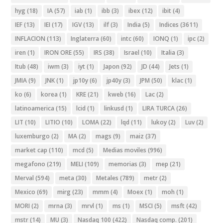
hyg
(18)
IA
(57)
iab
(1)
ibb
(3)
ibex
(12)
ibit
(4)
IEF
(13)
IEI
(17)
IGV
(13)
ilf
(3)
India
(5)
Indices
(3611)
INFLACION
(113)
Inglaterra
(60)
intc
(60)
IONQ
(1)
ipc
(2)
iren
(1)
IRON ORE
(55)
IRS
(38)
Israel
(10)
Italia
(3)
Itub
(48)
iwm
(3)
iyt
(1)
Japon
(92)
JD
(44)
Jets
(1)
JMIA
(9)
JNK
(1)
jp10y
(6)
jp40y
(3)
JPM
(50)
klac
(1)
ko
(6)
korea
(1)
KRE
(21)
kweb
(16)
Lac
(2)
latinoamerica
(15)
lcid
(1)
linkusd
(1)
LIRA TURCA
(26)
LIT
(10)
LITIO
(10)
LOMA
(22)
lqd
(11)
lukoy
(2)
Luv
(2)
luxemburgo
(2)
MA
(2)
mags
(9)
maiz
(37)
market cap
(110)
mcd
(5)
Medias moviles
(996)
megafono
(219)
MELI
(109)
memorias
(3)
mep
(21)
Merval
(594)
meta
(30)
Metales
(789)
metr
(2)
Mexico
(69)
mirg
(23)
mmm
(4)
Moex
(1)
moh
(1)
MORI
(2)
mrna
(3)
mrvl
(1)
ms
(1)
MSCI
(5)
msft
(42)
mstr
(14)
MU
(3)
Nasdaq 100
(422)
Nasdaq comp.
(201)