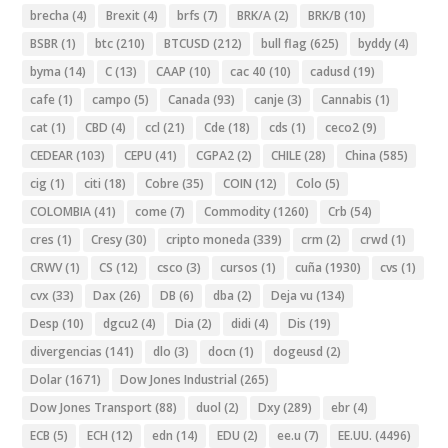
brecha
(4)
Brexit
(4)
brfs
(7)
BRK/A
(2)
BRK/B
(10)
BSBR
(1)
btc
(210)
BTCUSD
(212)
bull flag
(625)
byddy
(4)
byma
(14)
C
(13)
CAAP
(10)
cac 40
(10)
cadusd
(19)
cafe
(1)
campo
(5)
Canada
(93)
canje
(3)
Cannabis
(1)
cat
(1)
CBD
(4)
ccl
(21)
Cde
(18)
cds
(1)
ceco2
(9)
CEDEAR
(103)
CEPU
(41)
CGPA2
(2)
CHILE
(28)
China
(585)
cig
(1)
citi
(18)
Cobre
(35)
COIN
(12)
Colo
(5)
COLOMBIA
(41)
come
(7)
Commodity
(1260)
Crb
(54)
cres
(1)
Cresy
(30)
cripto moneda
(339)
crm
(2)
crwd
(1)
CRWV
(1)
CS
(12)
csco
(3)
cursos
(1)
cuña
(1930)
cvs
(1)
cvx
(33)
Dax
(26)
DB
(6)
dba
(2)
Deja vu
(134)
Desp
(10)
dgcu2
(4)
Dia
(2)
didi
(4)
Dis
(19)
divergencias
(141)
dlo
(3)
docn
(1)
dogeusd
(2)
Dolar
(1671)
Dow Jones Industrial
(265)
Dow Jones Transport
(88)
duol
(2)
Dxy
(289)
ebr
(4)
ECB
(5)
ECH
(12)
edn
(14)
EDU
(2)
ee.u
(7)
EE.UU.
(4496)