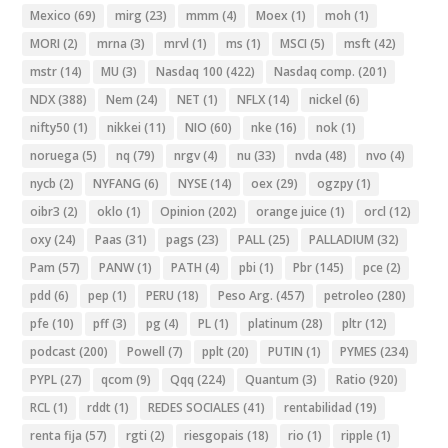
Mexico
(69)
mirg
(23)
mmm
(4)
Moex
(1)
moh
(1)
MORI
(2)
mrna
(3)
mrvl
(1)
ms
(1)
MSCI
(5)
msft
(42)
mstr
(14)
MU
(3)
Nasdaq 100
(422)
Nasdaq comp.
(201)
NDX
(388)
Nem
(24)
NET
(1)
NFLX
(14)
nickel
(6)
nifty50
(1)
nikkei
(11)
NIO
(60)
nke
(16)
nok
(1)
noruega
(5)
nq
(79)
nrgv
(4)
nu
(33)
nvda
(48)
nvo
(4)
nycb
(2)
NYFANG
(6)
NYSE
(14)
oex
(29)
ogzpy
(1)
oibr3
(2)
oklo
(1)
Opinion
(202)
orange juice
(1)
orcl
(12)
oxy
(24)
Paas
(31)
pags
(23)
PALL
(25)
PALLADIUM
(32)
Pam
(57)
PANW
(1)
PATH
(4)
pbi
(1)
Pbr
(145)
pce
(2)
pdd
(6)
pep
(1)
PERU
(18)
Peso Arg.
(457)
petroleo
(280)
pfe
(10)
pff
(3)
pg
(4)
PL
(1)
platinum
(28)
pltr
(12)
podcast
(200)
Powell
(7)
pplt
(20)
PUTIN
(1)
PYMES
(234)
PYPL
(27)
qcom
(9)
Qqq
(224)
Quantum
(3)
Ratio
(920)
RCL
(1)
rddt
(1)
REDES SOCIALES
(41)
rentabilidad
(19)
renta fija
(57)
rgti
(2)
riesgopais
(18)
rio
(1)
ripple
(1)