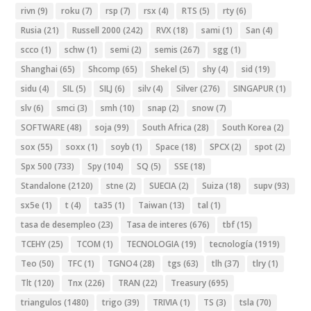
rivn
(9)
roku
(7)
rsp
(7)
rsx
(4)
RTS
(5)
rty
(6)
Rusia
(21)
Russell 2000
(242)
RVX
(18)
sami
(1)
San
(4)
scco
(1)
schw
(1)
semi
(2)
semis
(267)
sgg
(1)
Shanghai
(65)
Shcomp
(65)
Shekel
(5)
shy
(4)
sid
(19)
sidu
(4)
SIL
(5)
SILJ
(6)
silv
(4)
Silver
(276)
SINGAPUR
(1)
slv
(6)
smci
(3)
smh
(10)
snap
(2)
snow
(7)
SOFTWARE
(48)
soja
(99)
South Africa
(28)
South Korea
(2)
sox
(55)
soxx
(1)
soyb
(1)
Space
(18)
SPCX
(2)
spot
(2)
Spx 500
(733)
Spy
(104)
SQ
(5)
SSE
(18)
Standalone
(2120)
stne
(2)
SUECIA
(2)
Suiza
(18)
supv
(93)
sx5e
(1)
t
(4)
ta35
(1)
Taiwan
(13)
tal
(1)
tasa de desempleo
(23)
Tasa de interes
(676)
tbf
(15)
TCEHY
(25)
TCOM
(1)
TECNOLOGIA
(19)
tecnología
(1919)
Teo
(50)
TFC
(1)
TGNO4
(28)
tgs
(63)
tlh
(37)
tlry
(1)
Tlt
(120)
Tnx
(226)
TRAN
(22)
Treasury
(695)
triangulos
(1480)
trigo
(39)
TRIVIA
(1)
TS
(3)
tsla
(70)