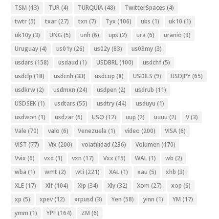
TSM
(13)
TUR
(4)
TURQUIA
(48)
TwitterSpaces
(4)
twtr
(5)
txar
(27)
txn
(7)
Tyx
(106)
ubs
(1)
uk10
(1)
uk10y
(3)
UNG
(5)
unh
(6)
ups
(2)
ura
(6)
uranio
(9)
Uruguay
(4)
us01y
(26)
us02y
(83)
us03my
(3)
usdars
(158)
usdaud
(1)
USDBRL
(100)
usdchf
(5)
usdclp
(18)
usdcnh
(33)
usdcop
(8)
USDILS
(9)
USDJPY
(65)
usdkrw
(2)
usdmxn
(24)
usdpen
(2)
usdrub
(11)
USDSEK
(1)
usdtars
(55)
usdtry
(44)
usduyu
(1)
usdwon
(1)
usdzar
(5)
USO
(12)
uup
(2)
uuuu
(2)
V
(3)
Vale
(70)
valo
(6)
Venezuela
(1)
video
(200)
VISA
(6)
VIST
(77)
Vix
(200)
volatilidad
(236)
Volumen
(170)
Vvix
(6)
vxd
(1)
vxn
(17)
Vxx
(15)
WAL
(1)
wb
(2)
wba
(1)
wmt
(2)
wti
(221)
XAL
(1)
xau
(5)
xhb
(3)
XLE
(17)
Xlf
(104)
Xlp
(34)
Xly
(32)
Xom
(27)
xop
(6)
xp
(5)
xpev
(12)
xrpusd
(3)
Yen
(58)
yinn
(1)
YM
(17)
ymm
(1)
YPF
(164)
ZM
(6)