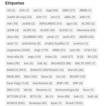
Etiquetas
A3
(2)
A50
(1)
aal
(1)
Aapl
(66)
ABEV
(27)
ABNB
(1)
aceite de soja
(22)
achr
(1)
acn
(1)
adbe
(9)
adm
(1)
Adr
(18)
ae38d
(3)
AEROLINEAS
(51)
agro
(3)
AL29D
(2)
al30$
(4)
AL30C
(5)
AL30D
(45)
AL35D
(1)
Alemania
(55)
alua
(46)
ALUMINIO
(49)
amat
(1)
amd
(47)
AMZN
(34)
anet
(1)
anécdotas
(3)
Arabia Saudita
(1)
aramco
(1)
Argentina
(2530)
Argt
(119)
ARKK
(37)
asts
(8)
AT&T
(5)
Australia
(5)
avgo
(10)
Aviso
(3)
azul
(27)
B
(3)
BA
(23)
Baba
(99)
bac
(6)
bak
(6)
BALANCES
(88)
BALTIC DRY
(1)
BANCOS
(907)
BANCOS CENTRALES
(13)
Barrick
(38)
BBAR
(89)
Bbd
(105)
bbva
(2)
bcs
(3)
BDORY
(10)
bear flags
(124)
benchmark
(6)
BHIP
(18)
BHP
(4)
BIDU
(27)
bili
(6)
Binance
(1)
biotecnologia
(6)
biox
(1)
BITCOIN
(214)
BITO
(5)
bk
(1)
bma
(98)
bnb
(1)
bolt
(4)
BONOS
(842)
Bovespa
(43)
bpat
(1)
Brasil
(1055)