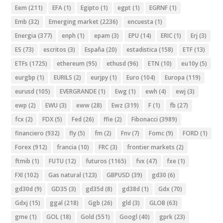
Eem
(211)
EFA
(1)
Egipto
(1)
egpt
(1)
EGRNF
(1)
Emb
(32)
Emerging market
(2236)
encuesta
(1)
Energia
(377)
enph
(1)
epam
(3)
EPU
(14)
ERIC
(1)
Erj
(3)
ES
(73)
escritos
(3)
España
(20)
estadistica
(158)
ETF
(13)
ETFs
(1725)
ethereum
(95)
ethusd
(96)
ETN
(10)
eu10y
(5)
eurgbp
(1)
EURILS
(2)
eurjpy
(1)
Euro
(104)
Europa
(119)
eurusd
(105)
EVERGRANDE
(1)
Ewg
(1)
ewh
(4)
ewj
(3)
ewp
(2)
EWU
(3)
eww
(28)
Ewz
(319)
F
(1)
fb
(27)
fcx
(2)
FDX
(5)
Fed
(26)
ffie
(2)
Fibonacci
(3989)
financiero
(932)
fly
(5)
fm
(2)
Fnv
(7)
Fomc
(9)
FORD
(1)
Forex
(912)
francia
(10)
FRC
(3)
frontier markets
(2)
ftmib
(1)
FUTU
(12)
futuros
(1165)
fvx
(47)
fxe
(1)
FXI
(102)
Gas natural
(123)
GBPUSD
(39)
gd30
(6)
gd30d
(9)
GD35
(3)
gd35d
(8)
gd38d
(1)
Gdx
(70)
Gdxj
(15)
ggal
(218)
Ggb
(26)
gld
(3)
GLOB
(63)
gme
(1)
GOL
(18)
Gold
(551)
Googl
(40)
gprk
(23)