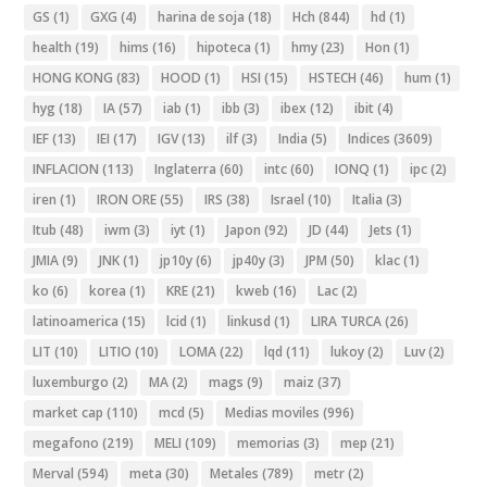
GS
(1)
GXG
(4)
harina de soja
(18)
Hch
(844)
hd
(1)
health
(19)
hims
(16)
hipoteca
(1)
hmy
(23)
Hon
(1)
HONG KONG
(83)
HOOD
(1)
HSI
(15)
HSTECH
(46)
hum
(1)
hyg
(18)
IA
(57)
iab
(1)
ibb
(3)
ibex
(12)
ibit
(4)
IEF
(13)
IEI
(17)
IGV
(13)
ilf
(3)
India
(5)
Indices
(3609)
INFLACION
(113)
Inglaterra
(60)
intc
(60)
IONQ
(1)
ipc
(2)
iren
(1)
IRON ORE
(55)
IRS
(38)
Israel
(10)
Italia
(3)
Itub
(48)
iwm
(3)
iyt
(1)
Japon
(92)
JD
(44)
Jets
(1)
JMIA
(9)
JNK
(1)
jp10y
(6)
jp40y
(3)
JPM
(50)
klac
(1)
ko
(6)
korea
(1)
KRE
(21)
kweb
(16)
Lac
(2)
latinoamerica
(15)
lcid
(1)
linkusd
(1)
LIRA TURCA
(26)
LIT
(10)
LITIO
(10)
LOMA
(22)
lqd
(11)
lukoy
(2)
Luv
(2)
luxemburgo
(2)
MA
(2)
mags
(9)
maiz
(37)
market cap
(110)
mcd
(5)
Medias moviles
(996)
megafono
(219)
MELI
(109)
memorias
(3)
mep
(21)
Merval
(594)
meta
(30)
Metales
(789)
metr
(2)