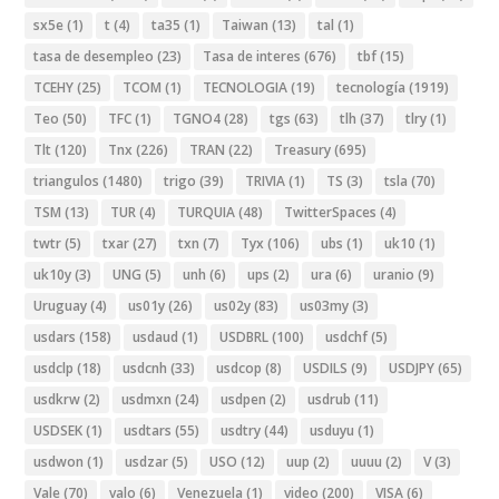
sx5e
(1)
t
(4)
ta35
(1)
Taiwan
(13)
tal
(1)
tasa de desempleo
(23)
Tasa de interes
(676)
tbf
(15)
TCEHY
(25)
TCOM
(1)
TECNOLOGIA
(19)
tecnología
(1919)
Teo
(50)
TFC
(1)
TGNO4
(28)
tgs
(63)
tlh
(37)
tlry
(1)
Tlt
(120)
Tnx
(226)
TRAN
(22)
Treasury
(695)
triangulos
(1480)
trigo
(39)
TRIVIA
(1)
TS
(3)
tsla
(70)
TSM
(13)
TUR
(4)
TURQUIA
(48)
TwitterSpaces
(4)
twtr
(5)
txar
(27)
txn
(7)
Tyx
(106)
ubs
(1)
uk10
(1)
uk10y
(3)
UNG
(5)
unh
(6)
ups
(2)
ura
(6)
uranio
(9)
Uruguay
(4)
us01y
(26)
us02y
(83)
us03my
(3)
usdars
(158)
usdaud
(1)
USDBRL
(100)
usdchf
(5)
usdclp
(18)
usdcnh
(33)
usdcop
(8)
USDILS
(9)
USDJPY
(65)
usdkrw
(2)
usdmxn
(24)
usdpen
(2)
usdrub
(11)
USDSEK
(1)
usdtars
(55)
usdtry
(44)
usduyu
(1)
usdwon
(1)
usdzar
(5)
USO
(12)
uup
(2)
uuuu
(2)
V
(3)
Vale
(70)
valo
(6)
Venezuela
(1)
video
(200)
VISA
(6)