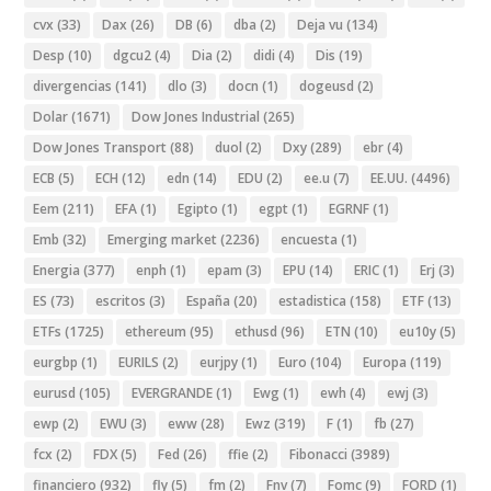
cvx
(33)
Dax
(26)
DB
(6)
dba
(2)
Deja vu
(134)
Desp
(10)
dgcu2
(4)
Dia
(2)
didi
(4)
Dis
(19)
divergencias
(141)
dlo
(3)
docn
(1)
dogeusd
(2)
Dolar
(1671)
Dow Jones Industrial
(265)
Dow Jones Transport
(88)
duol
(2)
Dxy
(289)
ebr
(4)
ECB
(5)
ECH
(12)
edn
(14)
EDU
(2)
ee.u
(7)
EE.UU.
(4496)
Eem
(211)
EFA
(1)
Egipto
(1)
egpt
(1)
EGRNF
(1)
Emb
(32)
Emerging market
(2236)
encuesta
(1)
Energia
(377)
enph
(1)
epam
(3)
EPU
(14)
ERIC
(1)
Erj
(3)
ES
(73)
escritos
(3)
España
(20)
estadistica
(158)
ETF
(13)
ETFs
(1725)
ethereum
(95)
ethusd
(96)
ETN
(10)
eu10y
(5)
eurgbp
(1)
EURILS
(2)
eurjpy
(1)
Euro
(104)
Europa
(119)
eurusd
(105)
EVERGRANDE
(1)
Ewg
(1)
ewh
(4)
ewj
(3)
ewp
(2)
EWU
(3)
eww
(28)
Ewz
(319)
F
(1)
fb
(27)
fcx
(2)
FDX
(5)
Fed
(26)
ffie
(2)
Fibonacci
(3989)
financiero
(932)
fly
(5)
fm
(2)
Fnv
(7)
Fomc
(9)
FORD
(1)