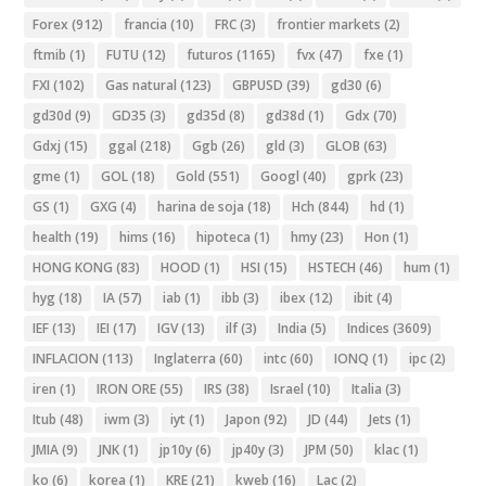
Forex
(912)
francia
(10)
FRC
(3)
frontier markets
(2)
ftmib
(1)
FUTU
(12)
futuros
(1165)
fvx
(47)
fxe
(1)
FXI
(102)
Gas natural
(123)
GBPUSD
(39)
gd30
(6)
gd30d
(9)
GD35
(3)
gd35d
(8)
gd38d
(1)
Gdx
(70)
Gdxj
(15)
ggal
(218)
Ggb
(26)
gld
(3)
GLOB
(63)
gme
(1)
GOL
(18)
Gold
(551)
Googl
(40)
gprk
(23)
GS
(1)
GXG
(4)
harina de soja
(18)
Hch
(844)
hd
(1)
health
(19)
hims
(16)
hipoteca
(1)
hmy
(23)
Hon
(1)
HONG KONG
(83)
HOOD
(1)
HSI
(15)
HSTECH
(46)
hum
(1)
hyg
(18)
IA
(57)
iab
(1)
ibb
(3)
ibex
(12)
ibit
(4)
IEF
(13)
IEI
(17)
IGV
(13)
ilf
(3)
India
(5)
Indices
(3609)
INFLACION
(113)
Inglaterra
(60)
intc
(60)
IONQ
(1)
ipc
(2)
iren
(1)
IRON ORE
(55)
IRS
(38)
Israel
(10)
Italia
(3)
Itub
(48)
iwm
(3)
iyt
(1)
Japon
(92)
JD
(44)
Jets
(1)
JMIA
(9)
JNK
(1)
jp10y
(6)
jp40y
(3)
JPM
(50)
klac
(1)
ko
(6)
korea
(1)
KRE
(21)
kweb
(16)
Lac
(2)