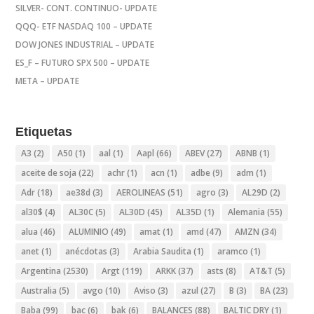
SILVER- CONT. CONTINUO- UPDATE
QQQ- ETF NASDAQ 100 – UPDATE
DOW JONES INDUSTRIAL – UPDATE
ES_F – FUTURO SPX 500 – UPDATE
META – UPDATE
Etiquetas
A3
(2)
A50
(1)
aal
(1)
Aapl
(66)
ABEV
(27)
ABNB
(1)
aceite de soja
(22)
achr
(1)
acn
(1)
adbe
(9)
adm
(1)
Adr
(18)
ae38d
(3)
AEROLINEAS
(51)
agro
(3)
AL29D
(2)
al30$
(4)
AL30C
(5)
AL30D
(45)
AL35D
(1)
Alemania
(55)
alua
(46)
ALUMINIO
(49)
amat
(1)
amd
(47)
AMZN
(34)
anet
(1)
anécdotas
(3)
Arabia Saudita
(1)
aramco
(1)
Argentina
(2530)
Argt
(119)
ARKK
(37)
asts
(8)
AT&T
(5)
Australia
(5)
avgo
(10)
Aviso
(3)
azul
(27)
B
(3)
BA
(23)
Baba
(99)
bac
(6)
bak
(6)
BALANCES
(88)
BALTIC DRY
(1)