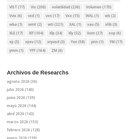
VIST
(77)
Vix
(200)
volatilidad
(236)
Volumen
(170)
Vvix
(6)
vxd
(1)
vxn
(17)
Vxx
(15)
WAL
(1)
wb
(2)
wba
(1)
wmt
(2)
wti
(221)
XAL
(1)
xau
(5)
xhb
(3)
XLE
(17)
Xlf
(104)
Xlp
(34)
Xly
(32)
Xom
(27)
xop
(6)
xp
(5)
xpev
(12)
xrpusd
(3)
Yen
(58)
yinn
(1)
YM
(17)
ymm
(1)
YPF
(164)
ZM
(6)
Archivos de Researchs
agosto 2026
(36)
julio 2026
(140)
junio 2026
(139)
mayo 2026
(144)
abril 2026
(143)
marzo 2026
(153)
febrero 2026
(128)
enero 2026
(139)