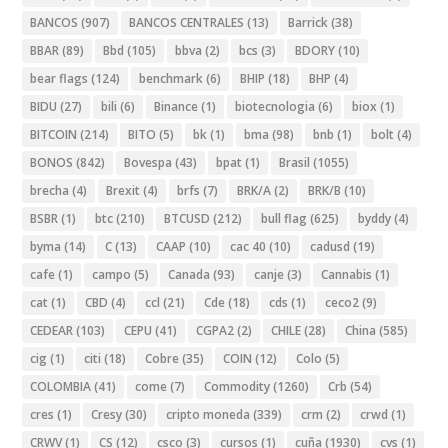
BANCOS
(907)
BANCOS CENTRALES
(13)
Barrick
(38)
BBAR
(89)
Bbd
(105)
bbva
(2)
bcs
(3)
BDORY
(10)
bear flags
(124)
benchmark
(6)
BHIP
(18)
BHP
(4)
BIDU
(27)
bili
(6)
Binance
(1)
biotecnologia
(6)
biox
(1)
BITCOIN
(214)
BITO
(5)
bk
(1)
bma
(98)
bnb
(1)
bolt
(4)
BONOS
(842)
Bovespa
(43)
bpat
(1)
Brasil
(1055)
brecha
(4)
Brexit
(4)
brfs
(7)
BRK/A
(2)
BRK/B
(10)
BSBR
(1)
btc
(210)
BTCUSD
(212)
bull flag
(625)
byddy
(4)
byma
(14)
C
(13)
CAAP
(10)
cac 40
(10)
cadusd
(19)
cafe
(1)
campo
(5)
Canada
(93)
canje
(3)
Cannabis
(1)
cat
(1)
CBD
(4)
ccl
(21)
Cde
(18)
cds
(1)
ceco2
(9)
CEDEAR
(103)
CEPU
(41)
CGPA2
(2)
CHILE
(28)
China
(585)
cig
(1)
citi
(18)
Cobre
(35)
COIN
(12)
Colo
(5)
COLOMBIA
(41)
come
(7)
Commodity
(1260)
Crb
(54)
cres
(1)
Cresy
(30)
cripto moneda
(339)
crm
(2)
crwd
(1)
CRWV
(1)
CS
(12)
csco
(3)
cursos
(1)
cuña
(1930)
cvs
(1)