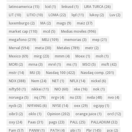
latinoamerica
(15)
lcid
(1)
linkusd
(1)
LIRA TURCA
(26)
LIT
(10)
LITIO
(10)
LOMA
(22)
lqd
(11)
lukoy
(2)
Luv
(2)
luxemburgo
(2)
MA
(2)
mags
(9)
maiz
(37)
market cap
(110)
mcd
(5)
Medias moviles
(996)
megafono
(219)
MELI
(109)
memorias
(3)
mep
(21)
Merval
(594)
meta
(30)
Metales
(789)
metr
(2)
Mexico
(69)
mirg
(23)
mmm
(4)
Moex
(1)
moh
(1)
MORI
(2)
mrna
(3)
mrvl
(1)
ms
(1)
MSCI
(5)
msft
(42)
mstr
(14)
MU
(3)
Nasdaq 100
(422)
Nasdaq comp.
(201)
NDX
(388)
Nem
(24)
NET
(1)
NFLX
(14)
nickel
(6)
nifty50
(1)
nikkei
(11)
NIO
(60)
nke
(16)
nok
(1)
noruega
(5)
nq
(79)
nrgv
(4)
nu
(33)
nvda
(48)
nvo
(4)
nycb
(2)
NYFANG
(6)
NYSE
(14)
oex
(29)
ogzpy
(1)
oibr3
(2)
oklo
(1)
Opinion
(202)
orange juice
(1)
orcl
(12)
oxy
(24)
Paas
(31)
pags
(23)
PALL
(25)
PALLADIUM
(32)
Pam
(57)
PANW
(1)
PATH
(4)
pbi
(1)
Pbr
(145)
pce
(2)