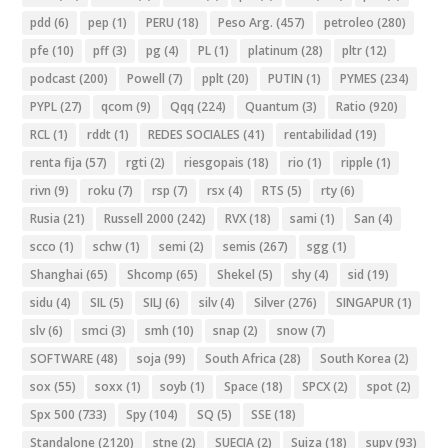
pdd
(6)
pep
(1)
PERU
(18)
Peso Arg.
(457)
petroleo
(280)
pfe
(10)
pff
(3)
pg
(4)
PL
(1)
platinum
(28)
pltr
(12)
podcast
(200)
Powell
(7)
pplt
(20)
PUTIN
(1)
PYMES
(234)
PYPL
(27)
qcom
(9)
Qqq
(224)
Quantum
(3)
Ratio
(920)
RCL
(1)
rddt
(1)
REDES SOCIALES
(41)
rentabilidad
(19)
renta fija
(57)
rgti
(2)
riesgopais
(18)
rio
(1)
ripple
(1)
rivn
(9)
roku
(7)
rsp
(7)
rsx
(4)
RTS
(5)
rty
(6)
Rusia
(21)
Russell 2000
(242)
RVX
(18)
sami
(1)
San
(4)
scco
(1)
schw
(1)
semi
(2)
semis
(267)
sgg
(1)
Shanghai
(65)
Shcomp
(65)
Shekel
(5)
shy
(4)
sid
(19)
sidu
(4)
SIL
(5)
SILJ
(6)
silv
(4)
Silver
(276)
SINGAPUR
(1)
slv
(6)
smci
(3)
smh
(10)
snap
(2)
snow
(7)
SOFTWARE
(48)
soja
(99)
South Africa
(28)
South Korea
(2)
sox
(55)
soxx
(1)
soyb
(1)
Space
(18)
SPCX
(2)
spot
(2)
Spx 500
(733)
Spy
(104)
SQ
(5)
SSE
(18)
Standalone
(2120)
stne
(2)
SUECIA
(2)
Suiza
(18)
supv
(93)