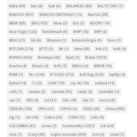
Baba
(99)
bac
(6)
bak
(6)
BALANCES
(88)
BALTIC DRY
(1)
BANCOS
(907)
BANCOS CENTRALES
(13)
Barrick
(38)
BBAR
(89)
Bbd
(105)
bbva
(2)
bcs
(3)
BDORY
(10)
bear flags
(124)
benchmark
(6)
BHIP
(18)
BHP
(4)
BIDU
(27)
bili
(6)
Binance
(1)
biotecnologia
(6)
biox
(1)
BITCOIN
(214)
BITO
(5)
bk
(1)
bma
(98)
bnb
(1)
bolt
(4)
BONOS
(842)
Bovespa
(43)
bpat
(1)
Brasil
(1055)
brecha
(4)
Brexit
(4)
brfs
(7)
BRK/A
(2)
BRK/B
(10)
BSBR
(1)
btc
(210)
BTCUSD
(212)
bull flag
(625)
byddy
(4)
byma
(14)
C
(13)
CAAP
(10)
cac 40
(10)
cadusd
(19)
cafe
(1)
campo
(5)
Canada
(93)
canje
(3)
Cannabis
(1)
cat
(1)
CBD
(4)
ccl
(21)
Cde
(18)
cds
(1)
ceco2
(9)
CEDEAR
(103)
CEPU
(41)
CGPA2
(2)
CHILE
(28)
China
(585)
cig
(1)
citi
(18)
Cobre
(35)
COIN
(12)
Colo
(5)
COLOMBIA
(41)
come
(7)
Commodity
(1257)
Crb
(54)
cres
(1)
Cresy
(30)
cripto moneda
(339)
crm
(2)
crwd
(1)