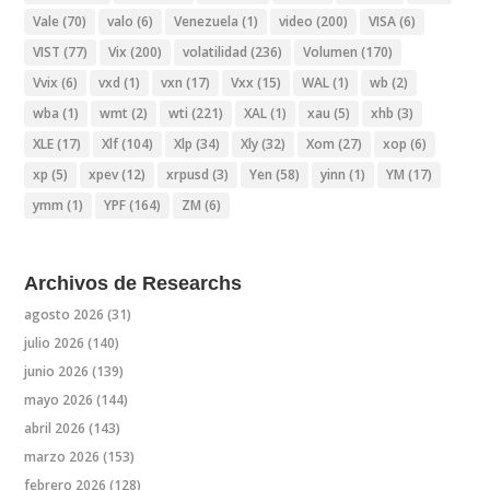
Vale
(70)
valo
(6)
Venezuela
(1)
video
(200)
VISA
(6)
VIST
(77)
Vix
(200)
volatilidad
(236)
Volumen
(170)
Vvix
(6)
vxd
(1)
vxn
(17)
Vxx
(15)
WAL
(1)
wb
(2)
wba
(1)
wmt
(2)
wti
(221)
XAL
(1)
xau
(5)
xhb
(3)
XLE
(17)
Xlf
(104)
Xlp
(34)
Xly
(32)
Xom
(27)
xop
(6)
xp
(5)
xpev
(12)
xrpusd
(3)
Yen
(58)
yinn
(1)
YM
(17)
ymm
(1)
YPF
(164)
ZM
(6)
Archivos de Researchs
agosto 2026
(31)
julio 2026
(140)
junio 2026
(139)
mayo 2026
(144)
abril 2026
(143)
marzo 2026
(153)
febrero 2026
(128)