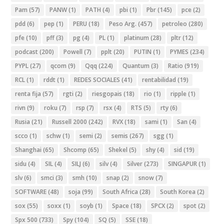
Pam
(57)
PANW
(1)
PATH
(4)
pbi
(1)
Pbr
(145)
pce
(2)
pdd
(6)
pep
(1)
PERU
(18)
Peso Arg.
(457)
petroleo
(280)
pfe
(10)
pff
(3)
pg
(4)
PL
(1)
platinum
(28)
pltr
(12)
podcast
(200)
Powell
(7)
pplt
(20)
PUTIN
(1)
PYMES
(234)
PYPL
(27)
qcom
(9)
Qqq
(224)
Quantum
(3)
Ratio
(919)
RCL
(1)
rddt
(1)
REDES SOCIALES
(41)
rentabilidad
(19)
renta fija
(57)
rgti
(2)
riesgopais
(18)
rio
(1)
ripple
(1)
rivn
(9)
roku
(7)
rsp
(7)
rsx
(4)
RTS
(5)
rty
(6)
Rusia
(21)
Russell 2000
(242)
RVX
(18)
sami
(1)
San
(4)
scco
(1)
schw
(1)
semi
(2)
semis
(267)
sgg
(1)
Shanghai
(65)
Shcomp
(65)
Shekel
(5)
shy
(4)
sid
(19)
sidu
(4)
SIL
(4)
SILJ
(6)
silv
(4)
Silver
(273)
SINGAPUR
(1)
slv
(6)
smci
(3)
smh
(10)
snap
(2)
snow
(7)
SOFTWARE
(48)
soja
(99)
South Africa
(28)
South Korea
(2)
sox
(55)
soxx
(1)
soyb
(1)
Space
(18)
SPCX
(2)
spot
(2)
Spx 500
(733)
Spy
(104)
SQ
(5)
SSE
(18)