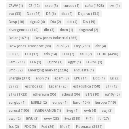
CRWV
(1)
CS
(12)
csco
(3)
cursos
(1)
cuña
(1928)
cvs
(1)
cvx
(33)
Dax
(26)
DB
(6)
dba
(2)
Deja vu
(134)
Desp
(10)
dgcu2
(4)
Dia
(2)
didi
(4)
Dis
(19)
divergencias
(140)
dlo
(3)
docn
(1)
dogeusd
(2)
Dolar
(1671)
Dow Jones Industrial
(265)
Dow Jones Transport
(88)
duol
(2)
Dxy
(289)
ebr
(4)
ECB
(5)
ECH
(12)
edn
(14)
EDU
(2)
ee.u
(7)
EE.UU.
(4496)
Eem
(211)
EFA
(1)
Egipto
(1)
egpt
(1)
EGRNF
(1)
Emb
(32)
Emerging market
(2236)
encuesta
(1)
Energia
(377)
enph
(1)
epam
(3)
EPU
(14)
ERIC
(1)
Erj
(3)
ES
(73)
escritos
(3)
España
(20)
estadistica
(158)
ETF
(13)
ETFs
(1723)
ethereum
(95)
ethusd
(96)
ETN
(10)
eu10y
(5)
eurgbp
(1)
EURILS
(2)
eurjpy
(1)
Euro
(104)
Europa
(119)
eurusd
(105)
EVERGRANDE
(1)
Ewg
(1)
ewh
(4)
ewj
(3)
ewp
(2)
EWU
(3)
eww
(28)
Ewz
(319)
F
(1)
fb
(27)
fcx
(2)
FDX
(5)
Fed
(26)
ffie
(2)
Fibonacci
(3987)