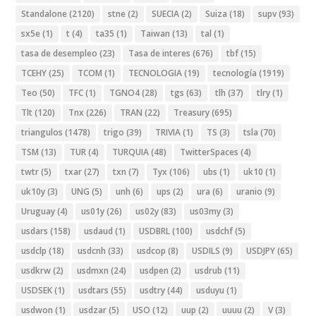
Standalone
(2120)
stne
(2)
SUECIA
(2)
Suiza
(18)
supv
(93)
sx5e
(1)
t
(4)
ta35
(1)
Taiwan
(13)
tal
(1)
tasa de desempleo
(23)
Tasa de interes
(676)
tbf
(15)
TCEHY
(25)
TCOM
(1)
TECNOLOGIA
(19)
tecnología
(1919)
Teo
(50)
TFC
(1)
TGNO4
(28)
tgs
(63)
tlh
(37)
tlry
(1)
Tlt
(120)
Tnx
(226)
TRAN
(22)
Treasury
(695)
triangulos
(1478)
trigo
(39)
TRIVIA
(1)
TS
(3)
tsla
(70)
TSM
(13)
TUR
(4)
TURQUIA
(48)
TwitterSpaces
(4)
twtr
(5)
txar
(27)
txn
(7)
Tyx
(106)
ubs
(1)
uk10
(1)
uk10y
(3)
UNG
(5)
unh
(6)
ups
(2)
ura
(6)
uranio
(9)
Uruguay
(4)
us01y
(26)
us02y
(83)
us03my
(3)
usdars
(158)
usdaud
(1)
USDBRL
(100)
usdchf
(5)
usdclp
(18)
usdcnh
(33)
usdcop
(8)
USDILS
(9)
USDJPY
(65)
usdkrw
(2)
usdmxn
(24)
usdpen
(2)
usdrub
(11)
USDSEK
(1)
usdtars
(55)
usdtry
(44)
usduyu
(1)
usdwon
(1)
usdzar
(5)
USO
(12)
uup
(2)
uuuu
(2)
V
(3)