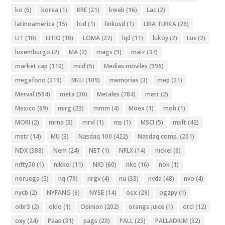
ko
(6)
korea
(1)
KRE
(21)
kweb
(16)
Lac
(2)
latinoamerica
(15)
lcid
(1)
linkusd
(1)
LIRA TURCA
(26)
LIT
(10)
LITIO
(10)
LOMA
(22)
lqd
(11)
lukoy
(2)
Luv
(2)
luxemburgo
(2)
MA
(2)
mags
(9)
maiz
(37)
market cap
(110)
mcd
(5)
Medias moviles
(996)
megafono
(219)
MELI
(109)
memorias
(3)
mep
(21)
Merval
(594)
meta
(30)
Metales
(784)
metr
(2)
Mexico
(69)
mirg
(23)
mmm
(4)
Moex
(1)
moh
(1)
MORI
(2)
mrna
(3)
mrvl
(1)
ms
(1)
MSCI
(5)
msft
(42)
mstr
(14)
MU
(3)
Nasdaq 100
(422)
Nasdaq comp.
(201)
NDX
(388)
Nem
(24)
NET
(1)
NFLX
(14)
nickel
(6)
nifty50
(1)
nikkei
(11)
NIO
(60)
nke
(16)
nok
(1)
noruega
(5)
nq
(79)
nrgv
(4)
nu
(33)
nvda
(48)
nvo
(4)
nycb
(2)
NYFANG
(6)
NYSE
(14)
oex
(29)
ogzpy
(1)
oibr3
(2)
oklo
(1)
Opinion
(202)
orange juice
(1)
orcl
(12)
oxy
(24)
Paas
(31)
pags
(23)
PALL
(25)
PALLADIUM
(32)