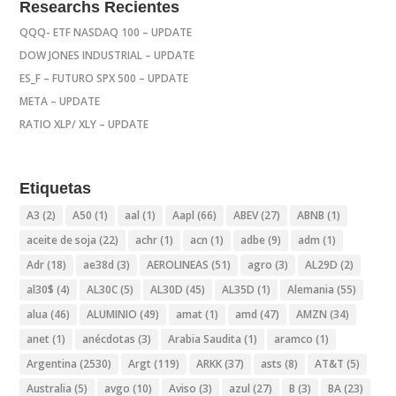
Researchs Recientes
QQQ- ETF NASDAQ 100 – UPDATE
DOW JONES INDUSTRIAL – UPDATE
ES_F – FUTURO SPX 500 – UPDATE
META – UPDATE
RATIO XLP/ XLY – UPDATE
Etiquetas
A3
(2)
A50
(1)
aal
(1)
Aapl
(66)
ABEV
(27)
ABNB
(1)
aceite de soja
(22)
achr
(1)
acn
(1)
adbe
(9)
adm
(1)
Adr
(18)
ae38d
(3)
AEROLINEAS
(51)
agro
(3)
AL29D
(2)
al30$
(4)
AL30C
(5)
AL30D
(45)
AL35D
(1)
Alemania
(55)
alua
(46)
ALUMINIO
(49)
amat
(1)
amd
(47)
AMZN
(34)
anet
(1)
anécdotas
(3)
Arabia Saudita
(1)
aramco
(1)
Argentina
(2530)
Argt
(119)
ARKK
(37)
asts
(8)
AT&T
(5)
Australia
(5)
avgo
(10)
Aviso
(3)
azul
(27)
B
(3)
BA
(23)