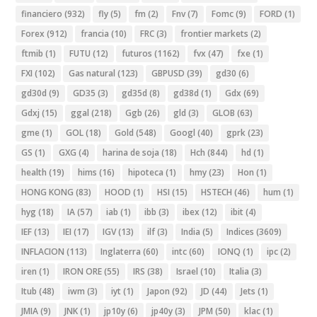
financiero
(932)
fly
(5)
fm
(2)
Fnv
(7)
Fomc
(9)
FORD
(1)
Forex
(912)
francia
(10)
FRC
(3)
frontier markets
(2)
ftmib
(1)
FUTU
(12)
futuros
(1162)
fvx
(47)
fxe
(1)
FXI
(102)
Gas natural
(123)
GBPUSD
(39)
gd30
(6)
gd30d
(9)
GD35
(3)
gd35d
(8)
gd38d
(1)
Gdx
(69)
Gdxj
(15)
ggal
(218)
Ggb
(26)
gld
(3)
GLOB
(63)
gme
(1)
GOL
(18)
Gold
(548)
Googl
(40)
gprk
(23)
GS
(1)
GXG
(4)
harina de soja
(18)
Hch
(844)
hd
(1)
health
(19)
hims
(16)
hipoteca
(1)
hmy
(23)
Hon
(1)
HONG KONG
(83)
HOOD
(1)
HSI
(15)
HSTECH
(46)
hum
(1)
hyg
(18)
IA
(57)
iab
(1)
ibb
(3)
ibex
(12)
ibit
(4)
IEF
(13)
IEI
(17)
IGV
(13)
ilf
(3)
India
(5)
Indices
(3609)
INFLACION
(113)
Inglaterra
(60)
intc
(60)
IONQ
(1)
ipc
(2)
iren
(1)
IRON ORE
(55)
IRS
(38)
Israel
(10)
Italia
(3)
Itub
(48)
iwm
(3)
iyt
(1)
Japon
(92)
JD
(44)
Jets
(1)
JMIA
(9)
JNK
(1)
jp10y
(6)
jp40y
(3)
JPM
(50)
klac
(1)