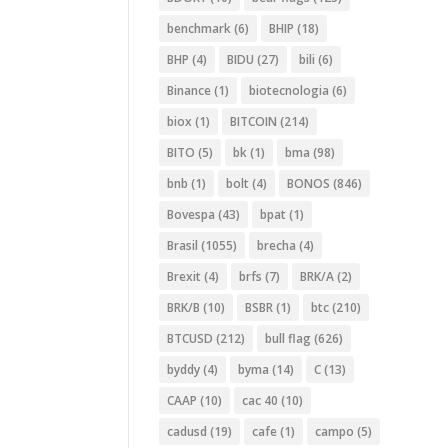
benchmark
(6)
BHIP
(18)
BHP
(4)
BIDU
(27)
bili
(6)
Binance
(1)
biotecnologia
(6)
biox
(1)
BITCOIN
(214)
BITO
(5)
bk
(1)
bma
(98)
bnb
(1)
bolt
(4)
BONOS
(846)
Bovespa
(43)
bpat
(1)
Brasil
(1055)
brecha
(4)
Brexit
(4)
brfs
(7)
BRK/A
(2)
BRK/B
(10)
BSBR
(1)
btc
(210)
BTCUSD
(212)
bull flag
(626)
byddy
(4)
byma
(14)
C
(13)
CAAP
(10)
cac 40
(10)
cadusd
(19)
cafe
(1)
campo
(5)