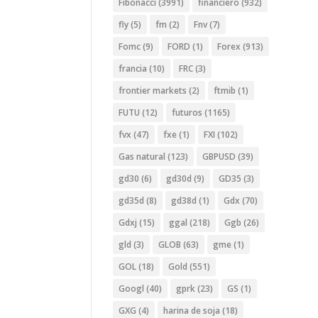
Fibonacci
(3991)
financiero
(932)
fly
(5)
fm
(2)
Fnv
(7)
Fomc
(9)
FORD
(1)
Forex
(913)
francia
(10)
FRC
(3)
frontier markets
(2)
ftmib
(1)
FUTU
(12)
futuros
(1165)
fvx
(47)
fxe
(1)
FXI
(102)
Gas natural
(123)
GBPUSD
(39)
gd30
(6)
gd30d
(9)
GD35
(3)
gd35d
(8)
gd38d
(1)
Gdx
(70)
Gdxj
(15)
ggal
(218)
Ggb
(26)
gld
(3)
GLOB
(63)
gme
(1)
GOL
(18)
Gold
(551)
Googl
(40)
gprk
(23)
GS
(1)
GXG
(4)
harina de soja
(18)