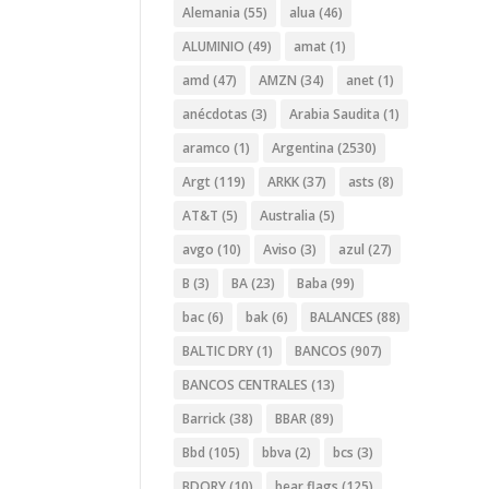
Alemania
(55)
alua
(46)
ALUMINIO
(49)
amat
(1)
amd
(47)
AMZN
(34)
anet
(1)
anécdotas
(3)
Arabia Saudita
(1)
aramco
(1)
Argentina
(2530)
Argt
(119)
ARKK
(37)
asts
(8)
AT&T
(5)
Australia
(5)
avgo
(10)
Aviso
(3)
azul
(27)
B
(3)
BA
(23)
Baba
(99)
bac
(6)
bak
(6)
BALANCES
(88)
BALTIC DRY
(1)
BANCOS
(907)
BANCOS CENTRALES
(13)
Barrick
(38)
BBAR
(89)
Bbd
(105)
bbva
(2)
bcs
(3)
BDORY
(10)
bear flags
(125)