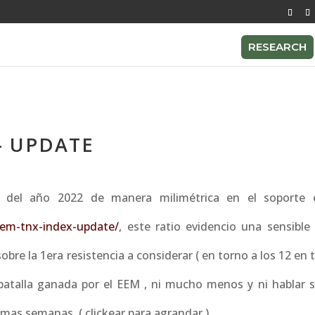
RESEARCH
– UPDATE
 del año 2022 de manera milimétrica en el soporte 
eem-tnx-index-update/
, este ratio evidencio una sensible 
re la 1era resistencia a considerar ( en torno a los 12 en
batalla ganada por el EEM , ni mucho menos y ni hablar si
imas semanas. ( clickear para agrandar )