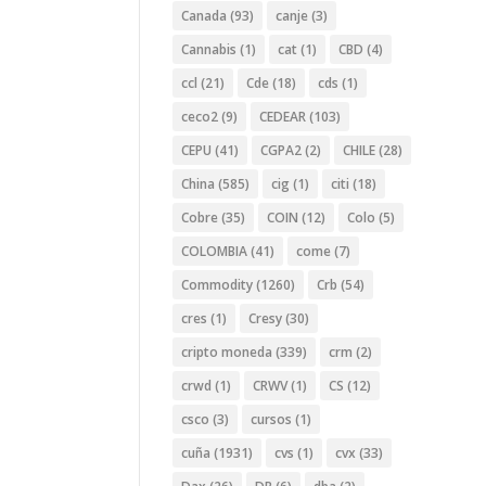
Canada
(93)
canje
(3)
Cannabis
(1)
cat
(1)
CBD
(4)
ccl
(21)
Cde
(18)
cds
(1)
ceco2
(9)
CEDEAR
(103)
CEPU
(41)
CGPA2
(2)
CHILE
(28)
China
(585)
cig
(1)
citi
(18)
Cobre
(35)
COIN
(12)
Colo
(5)
COLOMBIA
(41)
come
(7)
Commodity
(1260)
Crb
(54)
cres
(1)
Cresy
(30)
cripto moneda
(339)
crm
(2)
crwd
(1)
CRWV
(1)
CS
(12)
csco
(3)
cursos
(1)
cuña
(1931)
cvs
(1)
cvx
(33)