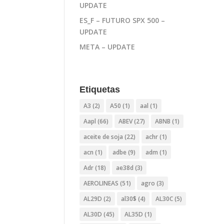
UPDATE
ES_F – FUTURO SPX 500 –
UPDATE
META – UPDATE
Etiquetas
A3
(2)
A50
(1)
aal
(1)
Aapl
(66)
ABEV
(27)
ABNB
(1)
aceite de soja
(22)
achr
(1)
acn
(1)
adbe
(9)
adm
(1)
Adr
(18)
ae38d
(3)
AEROLINEAS
(51)
agro
(3)
AL29D
(2)
al30$
(4)
AL30C
(5)
AL30D
(45)
AL35D
(1)