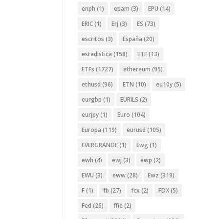
enph
(1)
epam
(3)
EPU
(14)
ERIC
(1)
Erj
(3)
ES
(73)
escritos
(3)
España
(20)
estadistica
(158)
ETF
(13)
ETFs
(1727)
ethereum
(95)
ethusd
(96)
ETN
(10)
eu10y
(5)
eurgbp
(1)
EURILS
(2)
eurjpy
(1)
Euro
(104)
Europa
(119)
eurusd
(105)
EVERGRANDE
(1)
Ewg
(1)
ewh
(4)
ewj
(3)
ewp
(2)
EWU
(3)
eww
(28)
Ewz
(319)
F
(1)
fb
(27)
fcx
(2)
FDX
(5)
Fed
(26)
ffie
(2)