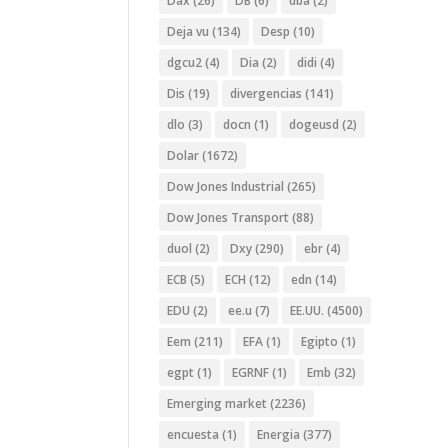
Dax
(26)
DB
(6)
dba
(2)
Deja vu
(134)
Desp
(10)
dgcu2
(4)
Dia
(2)
didi
(4)
Dis
(19)
divergencias
(141)
dlo
(3)
docn
(1)
dogeusd
(2)
Dolar
(1672)
Dow Jones Industrial
(265)
Dow Jones Transport
(88)
duol
(2)
Dxy
(290)
ebr
(4)
ECB
(5)
ECH
(12)
edn
(14)
EDU
(2)
ee.u
(7)
EE.UU.
(4500)
Eem
(211)
EFA
(1)
Egipto
(1)
egpt
(1)
EGRNF
(1)
Emb
(32)
Emerging market
(2236)
encuesta
(1)
Energia
(377)