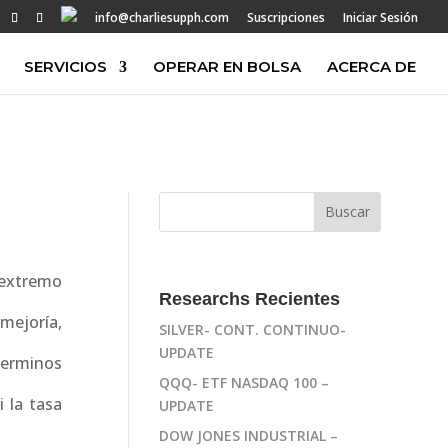
info@charliesupph.com
Suscripciones
Iniciar Sesión
SERVICIOS
OPERAR EN BOLSA
ACERCA DE
extremo
Researchs Recientes
mejoría,
SILVER- CONT. CONTINUO-
UPDATE
 terminos
QQQ- ETF NASDAQ 100 –
 la tasa
UPDATE
DOW JONES INDUSTRIAL –