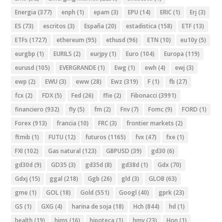
Energia
(377)
enph
(1)
epam
(3)
EPU
(14)
ERIC
(1)
Erj
(3)
ES
(73)
escritos
(3)
España
(20)
estadistica
(158)
ETF
(13)
ETFs
(1727)
ethereum
(95)
ethusd
(96)
ETN
(10)
eu10y
(5)
eurgbp
(1)
EURILS
(2)
eurjpy
(1)
Euro
(104)
Europa
(119)
eurusd
(105)
EVERGRANDE
(1)
Ewg
(1)
ewh
(4)
ewj
(3)
ewp
(2)
EWU
(3)
eww
(28)
Ewz
(319)
F
(1)
fb
(27)
fcx
(2)
FDX
(5)
Fed
(26)
ffie
(2)
Fibonacci
(3991)
financiero
(932)
fly
(5)
fm
(2)
Fnv
(7)
Fomc
(9)
FORD
(1)
Forex
(913)
francia
(10)
FRC
(3)
frontier markets
(2)
ftmib
(1)
FUTU
(12)
futuros
(1165)
fvx
(47)
fxe
(1)
FXI
(102)
Gas natural
(123)
GBPUSD
(39)
gd30
(6)
gd30d
(9)
GD35
(3)
gd35d
(8)
gd38d
(1)
Gdx
(70)
Gdxj
(15)
ggal
(218)
Ggb
(26)
gld
(3)
GLOB
(63)
gme
(1)
GOL
(18)
Gold
(551)
Googl
(40)
gprk
(23)
GS
(1)
GXG
(4)
harina de soja
(18)
Hch
(844)
hd
(1)
health
(19)
hims
(16)
hipoteca
(1)
hmy
(23)
Hon
(1)