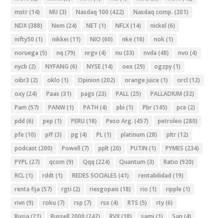
mstr
(14)
MU
(3)
Nasdaq 100
(422)
Nasdaq comp.
(201)
NDX
(388)
Nem
(24)
NET
(1)
NFLX
(14)
nickel
(6)
nifty50
(1)
nikkei
(11)
NIO
(60)
nke
(16)
nok
(1)
noruega
(5)
nq
(79)
nrgv
(4)
nu
(33)
nvda
(48)
nvo
(4)
nycb
(2)
NYFANG
(6)
NYSE
(14)
oex
(29)
ogzpy
(1)
oibr3
(2)
oklo
(1)
Opinion
(202)
orange juice
(1)
orcl
(12)
oxy
(24)
Paas
(31)
pags
(23)
PALL
(25)
PALLADIUM
(32)
Pam
(57)
PANW
(1)
PATH
(4)
pbi
(1)
Pbr
(145)
pce
(2)
pdd
(6)
pep
(1)
PERU
(18)
Peso Arg.
(457)
petroleo
(280)
pfe
(10)
pff
(3)
pg
(4)
PL
(1)
platinum
(28)
pltr
(12)
podcast
(200)
Powell
(7)
pplt
(20)
PUTIN
(1)
PYMES
(234)
PYPL
(27)
qcom
(9)
Qqq
(224)
Quantum
(3)
Ratio
(920)
RCL
(1)
rddt
(1)
REDES SOCIALES
(41)
rentabilidad
(19)
renta fija
(57)
rgti
(2)
riesgopais
(18)
rio
(1)
ripple
(1)
rivn
(9)
roku
(7)
rsp
(7)
rsx
(4)
RTS
(5)
rty
(6)
Rusia
(21)
Russell 2000
(242)
RVX
(18)
sami
(1)
San
(4)