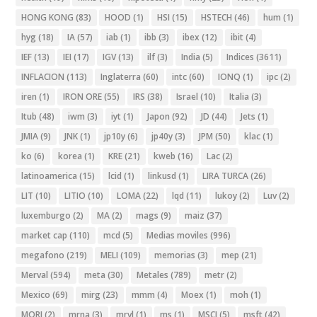
HONG KONG
(83)
HOOD
(1)
HSI
(15)
HSTECH
(46)
hum
(1)
hyg
(18)
IA
(57)
iab
(1)
ibb
(3)
ibex
(12)
ibit
(4)
IEF
(13)
IEI
(17)
IGV
(13)
ilf
(3)
India
(5)
Indices
(3611)
INFLACION
(113)
Inglaterra
(60)
intc
(60)
IONQ
(1)
ipc
(2)
iren
(1)
IRON ORE
(55)
IRS
(38)
Israel
(10)
Italia
(3)
Itub
(48)
iwm
(3)
iyt
(1)
Japon
(92)
JD
(44)
Jets
(1)
JMIA
(9)
JNK
(1)
jp10y
(6)
jp40y
(3)
JPM
(50)
klac
(1)
ko
(6)
korea
(1)
KRE
(21)
kweb
(16)
Lac
(2)
latinoamerica
(15)
lcid
(1)
linkusd
(1)
LIRA TURCA
(26)
LIT
(10)
LITIO
(10)
LOMA
(22)
lqd
(11)
lukoy
(2)
Luv
(2)
luxemburgo
(2)
MA
(2)
mags
(9)
maiz
(37)
market cap
(110)
mcd
(5)
Medias moviles
(996)
megafono
(219)
MELI
(109)
memorias
(3)
mep
(21)
Merval
(594)
meta
(30)
Metales
(789)
metr
(2)
Mexico
(69)
mirg
(23)
mmm
(4)
Moex
(1)
moh
(1)
MORI
(2)
mrna
(3)
mrvl
(1)
ms
(1)
MSCI
(5)
msft
(42)