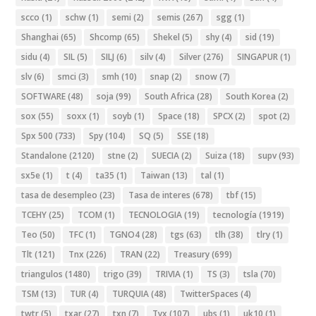
scco
(1)
schw
(1)
semi
(2)
semis
(267)
sgg
(1)
Shanghai
(65)
Shcomp
(65)
Shekel
(5)
shy
(4)
sid
(19)
sidu
(4)
SIL
(5)
SILJ
(6)
silv
(4)
Silver
(276)
SINGAPUR
(1)
slv
(6)
smci
(3)
smh
(10)
snap
(2)
snow
(7)
SOFTWARE
(48)
soja
(99)
South Africa
(28)
South Korea
(2)
sox
(55)
soxx
(1)
soyb
(1)
Space
(18)
SPCX
(2)
spot
(2)
Spx 500
(733)
Spy
(104)
SQ
(5)
SSE
(18)
Standalone
(2120)
stne
(2)
SUECIA
(2)
Suiza
(18)
supv
(93)
sx5e
(1)
t
(4)
ta35
(1)
Taiwan
(13)
tal
(1)
tasa de desempleo
(23)
Tasa de interes
(678)
tbf
(15)
TCEHY
(25)
TCOM
(1)
TECNOLOGIA
(19)
tecnología
(1919)
Teo
(50)
TFC
(1)
TGNO4
(28)
tgs
(63)
tlh
(38)
tlry
(1)
Tlt
(121)
Tnx
(226)
TRAN
(22)
Treasury
(699)
triangulos
(1480)
trigo
(39)
TRIVIA
(1)
TS
(3)
tsla
(70)
TSM
(13)
TUR
(4)
TURQUIA
(48)
TwitterSpaces
(4)
twtr
(5)
txar
(27)
txn
(7)
Tyx
(107)
ubs
(1)
uk10
(1)