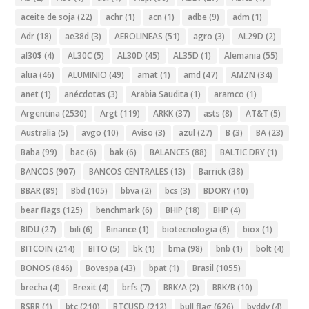
aceite de soja
(22)
achr
(1)
acn
(1)
adbe
(9)
adm
(1)
Adr
(18)
ae38d
(3)
AEROLINEAS
(51)
agro
(3)
AL29D
(2)
al30$
(4)
AL30C
(5)
AL30D
(45)
AL35D
(1)
Alemania
(55)
alua
(46)
ALUMINIO
(49)
amat
(1)
amd
(47)
AMZN
(34)
anet
(1)
anécdotas
(3)
Arabia Saudita
(1)
aramco
(1)
Argentina
(2530)
Argt
(119)
ARKK
(37)
asts
(8)
AT&T
(5)
Australia
(5)
avgo
(10)
Aviso
(3)
azul
(27)
B
(3)
BA
(23)
Baba
(99)
bac
(6)
bak
(6)
BALANCES
(88)
BALTIC DRY
(1)
BANCOS
(907)
BANCOS CENTRALES
(13)
Barrick
(38)
BBAR
(89)
Bbd
(105)
bbva
(2)
bcs
(3)
BDORY
(10)
bear flags
(125)
benchmark
(6)
BHIP
(18)
BHP
(4)
BIDU
(27)
bili
(6)
Binance
(1)
biotecnologia
(6)
biox
(1)
BITCOIN
(214)
BITO
(5)
bk
(1)
bma
(98)
bnb
(1)
bolt
(4)
BONOS
(846)
Bovespa
(43)
bpat
(1)
Brasil
(1055)
brecha
(4)
Brexit
(4)
brfs
(7)
BRK/A
(2)
BRK/B
(10)
BSBR
(1)
btc
(210)
BTCUSD
(212)
bull flag
(626)
byddy
(4)