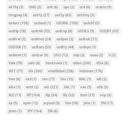
uk10y
(3)
UNG
(5)
unh
(6)
ups
(2)
ura
(6)
uranio
(9)
Uruguay
(4)
us01y
(27)
us02y
(83)
us03my
(3)
usdars
(158)
usdaud
(1)
USDBRL
(100)
usdchf
(5)
usdclp
(18)
usdcnh
(33)
usdcop
(8)
USDILS
(9)
USDJPY
(65)
usdkrw
(2)
usdmxn
(24)
usdpen
(2)
usdrub
(11)
USDSEK
(1)
usdtars
(55)
usdtry
(44)
usduyu
(1)
usdwon
(1)
usdzar
(5)
USO
(12)
uup
(2)
uuuu
(2)
V
(3)
Vale
(70)
valo
(6)
Venezuela
(1)
video
(200)
VISA
(6)
VIST
(77)
Vix
(200)
volatilidad
(236)
Volumen
(170)
Vvix
(6)
vxd
(1)
vxn
(17)
Vxx
(15)
WAL
(1)
wb
(2)
wba
(1)
wmt
(2)
wti
(221)
XAL
(1)
xau
(5)
xhb
(3)
XLE
(17)
Xlf
(104)
Xlp
(34)
Xly
(32)
Xom
(27)
xop
(6)
xp
(5)
xpev
(12)
xrpusd
(3)
Yen
(58)
yinn
(1)
YM
(17)
ymm
(1)
YPF
(164)
ZM
(6)