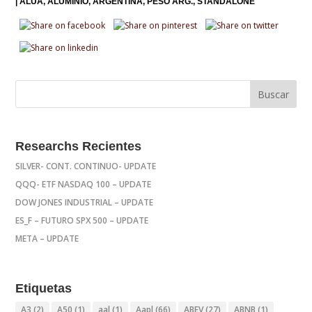
|
ALUA
ALUMINIO
ARGENTINA
PESO ARG.
STANDALONE
Researchs Recientes
SILVER- CONT. CONTINUO- UPDATE
QQQ- ETF NASDAQ 100 – UPDATE
DOW JONES INDUSTRIAL – UPDATE
ES_F – FUTURO SPX 500 – UPDATE
META – UPDATE
Etiquetas
A3
(2)
A50
(1)
aal
(1)
Aapl
(66)
ABEV
(27)
ABNB
(1)