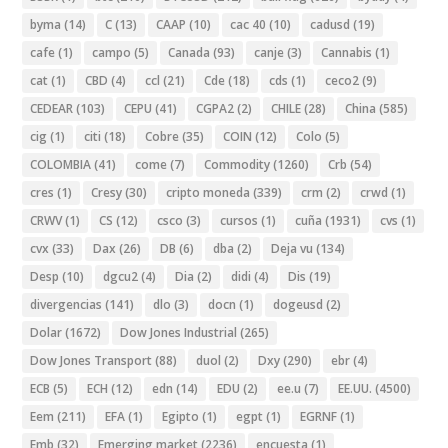
byma
(14)
C
(13)
CAAP
(10)
cac 40
(10)
cadusd
(19)
cafe
(1)
campo
(5)
Canada
(93)
canje
(3)
Cannabis
(1)
cat
(1)
CBD
(4)
ccl
(21)
Cde
(18)
cds
(1)
ceco2
(9)
CEDEAR
(103)
CEPU
(41)
CGPA2
(2)
CHILE
(28)
China
(585)
cig
(1)
citi
(18)
Cobre
(35)
COIN
(12)
Colo
(5)
COLOMBIA
(41)
come
(7)
Commodity
(1260)
Crb
(54)
cres
(1)
Cresy
(30)
cripto moneda
(339)
crm
(2)
crwd
(1)
CRWV
(1)
CS
(12)
csco
(3)
cursos
(1)
cuña
(1931)
cvs
(1)
cvx
(33)
Dax
(26)
DB
(6)
dba
(2)
Deja vu
(134)
Desp
(10)
dgcu2
(4)
Dia
(2)
didi
(4)
Dis
(19)
divergencias
(141)
dlo
(3)
docn
(1)
dogeusd
(2)
Dolar
(1672)
Dow Jones Industrial
(265)
Dow Jones Transport
(88)
duol
(2)
Dxy
(290)
ebr
(4)
ECB
(5)
ECH
(12)
edn
(14)
EDU
(2)
ee.u
(7)
EE.UU.
(4500)
Eem
(211)
EFA
(1)
Egipto
(1)
egpt
(1)
EGRNF
(1)
Emb
(32)
Emerging market
(2236)
encuesta
(1)