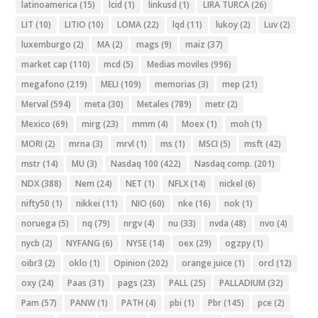
latinoamerica
(15)
lcid
(1)
linkusd
(1)
LIRA TURCA
(26)
LIT
(10)
LITIO
(10)
LOMA
(22)
lqd
(11)
lukoy
(2)
Luv
(2)
luxemburgo
(2)
MA
(2)
mags
(9)
maiz
(37)
market cap
(110)
mcd
(5)
Medias moviles
(996)
megafono
(219)
MELI
(109)
memorias
(3)
mep
(21)
Merval
(594)
meta
(30)
Metales
(789)
metr
(2)
Mexico
(69)
mirg
(23)
mmm
(4)
Moex
(1)
moh
(1)
MORI
(2)
mrna
(3)
mrvl
(1)
ms
(1)
MSCI
(5)
msft
(42)
mstr
(14)
MU
(3)
Nasdaq 100
(422)
Nasdaq comp.
(201)
NDX
(388)
Nem
(24)
NET
(1)
NFLX
(14)
nickel
(6)
nifty50
(1)
nikkei
(11)
NIO
(60)
nke
(16)
nok
(1)
noruega
(5)
nq
(79)
nrgv
(4)
nu
(33)
nvda
(48)
nvo
(4)
nycb
(2)
NYFANG
(6)
NYSE
(14)
oex
(29)
ogzpy
(1)
oibr3
(2)
oklo
(1)
Opinion
(202)
orange juice
(1)
orcl
(12)
oxy
(24)
Paas
(31)
pags
(23)
PALL
(25)
PALLADIUM
(32)
Pam
(57)
PANW
(1)
PATH
(4)
pbi
(1)
Pbr
(145)
pce
(2)