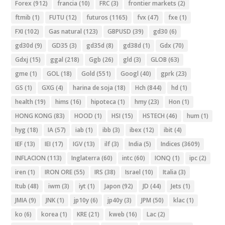
Forex
(912)
francia
(10)
FRC
(3)
frontier markets
(2)
ftmib
(1)
FUTU
(12)
futuros
(1165)
fvx
(47)
fxe
(1)
FXI
(102)
Gas natural
(123)
GBPUSD
(39)
gd30
(6)
gd30d
(9)
GD35
(3)
gd35d
(8)
gd38d
(1)
Gdx
(70)
Gdxj
(15)
ggal
(218)
Ggb
(26)
gld
(3)
GLOB
(63)
gme
(1)
GOL
(18)
Gold
(551)
Googl
(40)
gprk
(23)
GS
(1)
GXG
(4)
harina de soja
(18)
Hch
(844)
hd
(1)
health
(19)
hims
(16)
hipoteca
(1)
hmy
(23)
Hon
(1)
HONG KONG
(83)
HOOD
(1)
HSI
(15)
HSTECH
(46)
hum
(1)
hyg
(18)
IA
(57)
iab
(1)
ibb
(3)
ibex
(12)
ibit
(4)
IEF
(13)
IEI
(17)
IGV
(13)
ilf
(3)
India
(5)
Indices
(3609)
INFLACION
(113)
Inglaterra
(60)
intc
(60)
IONQ
(1)
ipc
(2)
iren
(1)
IRON ORE
(55)
IRS
(38)
Israel
(10)
Italia
(3)
Itub
(48)
iwm
(3)
iyt
(1)
Japon
(92)
JD
(44)
Jets
(1)
JMIA
(9)
JNK
(1)
jp10y
(6)
jp40y
(3)
JPM
(50)
klac
(1)
ko
(6)
korea
(1)
KRE
(21)
kweb
(16)
Lac
(2)