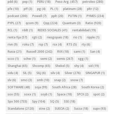
pdd
(6)
pep
(1)
PERU
(18)
Peso Arg.
(457)
petroleo
(280)
pfe
(10)
pff
(3)
pg
(4)
PL
(1)
platinum
(28)
pltr
(12)
podcast
(200)
Powell
(7)
pplt
(20)
PUTIN
(1)
PYMES
(234)
PYPL
(27)
qcom
(9)
Qqq
(224)
Quantum
(3)
Ratio
(920)
RCL
(1)
rddt
(1)
REDES SOCIALES
(41)
rentabilidad
(19)
renta fija
(57)
rgti
(2)
riesgopais
(18)
rio
(1)
ripple
(1)
rivn
(9)
roku
(7)
rsp
(7)
rsx
(4)
RTS
(5)
rty
(6)
Rusia
(21)
Russell 2000
(242)
RVX
(18)
sami
(1)
San
(4)
scco
(1)
schw
(1)
semi
(2)
semis
(267)
sgg
(1)
Shanghai
(65)
Shcomp
(65)
Shekel
(5)
shy
(4)
sid
(19)
sidu
(4)
SIL
(5)
SILJ
(6)
silv
(4)
Silver
(276)
SINGAPUR
(1)
slv
(6)
smci
(3)
smh
(10)
snap
(2)
snow
(7)
SOFTWARE
(48)
soja
(99)
South Africa
(28)
South Korea
(2)
sox
(55)
soxx
(1)
soyb
(1)
Space
(18)
SPCX
(2)
spot
(2)
Spx 500
(733)
Spy
(104)
SQ
(5)
SSE
(18)
Standalone
(2120)
stne
(2)
SUECIA
(2)
Suiza
(18)
supv
(93)