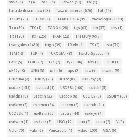
sx5e
(1)
t
(4)
ta35
(1)
Taiwan
(13)
tal
(1)
tasa de desempleo
(23)
Tasa de interes
(676)
tbf
(15)
TCEHY
(25)
TCOM
(1)
TECNOLOGIA
(19)
tecnología
(1919)
Teo
(50)
TFC
(1)
TGNO4
(28)
tgs
(63)
tlh
(37)
tlry
(1)
Tlt
(120)
Tnx
(226)
TRAN
(22)
Treasury
(695)
triangulos
(1480)
trigo
(39)
TRIVIA
(1)
TS
(3)
tsla
(70)
TSM
(13)
TUR
(4)
TURQUIA
(48)
TwitterSpaces
(4)
twtr
(5)
txar
(27)
txn
(7)
Tyx
(106)
ubs
(1)
uk10
(1)
uk10y
(3)
UNG
(5)
unh
(6)
ups
(2)
ura
(6)
uranio
(9)
Uruguay
(4)
us01y
(26)
us02y
(83)
us03my
(3)
usdars
(158)
usdaud
(1)
USDBRL
(100)
usdchf
(5)
usdclp
(18)
usdcnh
(33)
usdcop
(8)
USDILS
(9)
USDJPY
(65)
usdkrw
(2)
usdmxn
(24)
usdpen
(2)
usdrub
(11)
USDSEK
(1)
usdtars
(55)
usdtry
(44)
usduyu
(1)
usdwon
(1)
usdzar
(5)
USO
(12)
uup
(2)
uuuu
(2)
V
(3)
Vale
(70)
valo
(6)
Venezuela
(1)
video
(200)
VISA
(6)