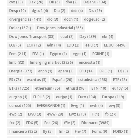
cvx
(33)
Dax
(26)
DB
(6)
dba
(2)
Deja vu
(134)
Desp
(10)
dgcu2
(4)
Dia
(2)
didi
(4)
Dis
(19)
divergencias
(141)
dlo
(3)
docn
(1)
dogeusd
(2)
Dolar
(1671)
Dow Jones Industrial
(265)
Dow Jones Transport
(88)
duol
(2)
Dxy
(289)
ebr
(4)
ECB
(5)
ECH
(12)
edn
(14)
EDU
(2)
ee.u
(7)
EE.UU.
(4496)
Eem
(211)
EFA
(1)
Egipto
(1)
egpt
(1)
EGRNF
(1)
Emb
(32)
Emerging market
(2236)
encuesta
(1)
Energia
(377)
enph
(1)
epam
(3)
EPU
(14)
ERIC
(1)
Erj
(3)
ES
(73)
escritos
(3)
España
(20)
estadistica
(158)
ETF
(13)
ETFs
(1725)
ethereum
(95)
ethusd
(96)
ETN
(10)
eu10y
(5)
eurgbp
(1)
EURILS
(2)
eurjpy
(1)
Euro
(104)
Europa
(119)
eurusd
(105)
EVERGRANDE
(1)
Ewg
(1)
ewh
(4)
ewj
(3)
ewp
(2)
EWU
(3)
eww
(28)
Ewz
(319)
F
(1)
fb
(27)
fcx
(2)
FDX
(5)
Fed
(26)
ffie
(2)
Fibonacci
(3989)
financiero
(932)
fly
(5)
fm
(2)
Fnv
(7)
Fomc
(9)
FORD
(1)