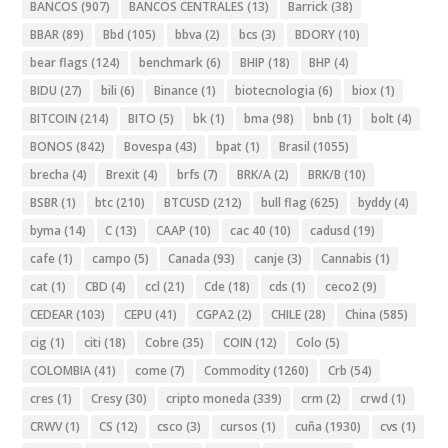
BANCOS
(907)
BANCOS CENTRALES
(13)
Barrick
(38)
BBAR
(89)
Bbd
(105)
bbva
(2)
bcs
(3)
BDORY
(10)
bear flags
(124)
benchmark
(6)
BHIP
(18)
BHP
(4)
BIDU
(27)
bili
(6)
Binance
(1)
biotecnologia
(6)
biox
(1)
BITCOIN
(214)
BITO
(5)
bk
(1)
bma
(98)
bnb
(1)
bolt
(4)
BONOS
(842)
Bovespa
(43)
bpat
(1)
Brasil
(1055)
brecha
(4)
Brexit
(4)
brfs
(7)
BRK/A
(2)
BRK/B
(10)
BSBR
(1)
btc
(210)
BTCUSD
(212)
bull flag
(625)
byddy
(4)
byma
(14)
C
(13)
CAAP
(10)
cac 40
(10)
cadusd
(19)
cafe
(1)
campo
(5)
Canada
(93)
canje
(3)
Cannabis
(1)
cat
(1)
CBD
(4)
ccl
(21)
Cde
(18)
cds
(1)
ceco2
(9)
CEDEAR
(103)
CEPU
(41)
CGPA2
(2)
CHILE
(28)
China
(585)
cig
(1)
citi
(18)
Cobre
(35)
COIN
(12)
Colo
(5)
COLOMBIA
(41)
come
(7)
Commodity
(1260)
Crb
(54)
cres
(1)
Cresy
(30)
cripto moneda
(339)
crm
(2)
crwd
(1)
CRWV
(1)
CS
(12)
csco
(3)
cursos
(1)
cuña
(1930)
cvs
(1)