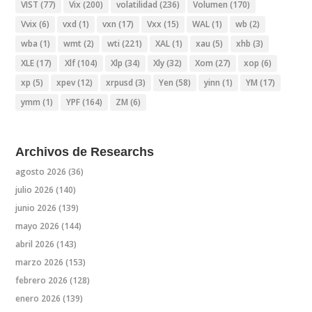
VIST
(77)
Vix
(200)
volatilidad
(236)
Volumen
(170)
Vvix
(6)
vxd
(1)
vxn
(17)
Vxx
(15)
WAL
(1)
wb
(2)
wba
(1)
wmt
(2)
wti
(221)
XAL
(1)
xau
(5)
xhb
(3)
XLE
(17)
Xlf
(104)
Xlp
(34)
Xly
(32)
Xom
(27)
xop
(6)
xp
(5)
xpev
(12)
xrpusd
(3)
Yen
(58)
yinn
(1)
YM
(17)
ymm
(1)
YPF
(164)
ZM
(6)
Archivos de Researchs
agosto 2026
(36)
julio 2026
(140)
junio 2026
(139)
mayo 2026
(144)
abril 2026
(143)
marzo 2026
(153)
febrero 2026
(128)
enero 2026
(139)