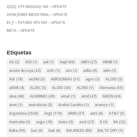
QQQ- ETF NASDAQ 100 – UPDATE
DOW JONES INDUSTRIAL – UPDATE
ES_F – FUTURO SPX 500 – UPDATE
META – UPDATE
Etiquetas
A3
(2)
A50
(1)
aal
(1)
Aapl
(66)
ABEV
(27)
ABNB
(1)
aceite de soja
(22)
achr
(1)
acn
(1)
adbe
(9)
adm
(1)
Adr
(18)
ae38d
(3)
AEROLINEAS
(51)
agro
(3)
AL29D
(2)
al30$
(4)
AL30C
(5)
AL30D
(45)
AL35D
(1)
Alemania
(55)
alua
(46)
ALUMINIO
(49)
amat
(1)
amd
(47)
AMZN
(34)
anet
(1)
anécdotas
(3)
Arabia Saudita
(1)
aramco
(1)
Argentina
(2530)
Argt
(119)
ARKK
(37)
asts
(8)
AT&T
(5)
Australia
(5)
avgo
(10)
Aviso
(3)
azul
(27)
B
(3)
BA
(23)
Baba
(99)
bac
(6)
bak
(6)
BALANCES
(88)
BALTIC DRY
(1)