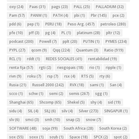
oxy
(24)
Paas
(31)
pags
(23)
PALL
(25)
PALLADIUM
(32)
Pam
(57)
PANW
(1)
PATH
(4)
pbi
(1)
Pbr
(145)
pce
(2)
pdd
(6)
pep
(1)
PERU
(18)
Peso Arg.
(457)
petroleo
(280)
pfe
(10)
pff
(3)
pg
(4)
PL
(1)
platinum
(28)
pltr
(12)
podcast
(200)
Powell
(7)
pplt
(20)
PUTIN
(1)
PYMES
(234)
PYPL
(27)
qcom
(9)
Qqq
(224)
Quantum
(3)
Ratio
(919)
RCL
(1)
rddt
(1)
REDES SOCIALES
(41)
rentabilidad
(19)
renta fija
(57)
rgti
(2)
riesgopais
(18)
rio
(1)
ripple
(1)
rivn
(9)
roku
(7)
rsp
(7)
rsx
(4)
RTS
(5)
rty
(6)
Rusia
(21)
Russell 2000
(242)
RVX
(18)
sami
(1)
San
(4)
scco
(1)
schw
(1)
semi
(2)
semis
(267)
sgg
(1)
Shanghai
(65)
Shcomp
(65)
Shekel
(5)
shy
(4)
sid
(19)
sidu
(4)
SIL
(4)
SILJ
(6)
silv
(4)
Silver
(273)
SINGAPUR
(1)
slv
(6)
smci
(3)
smh
(10)
snap
(2)
snow
(7)
SOFTWARE
(48)
soja
(99)
South Africa
(28)
South Korea
(2)
sox
(55)
soxx
(1)
soyb
(1)
Space
(18)
SPCX
(2)
spot
(2)