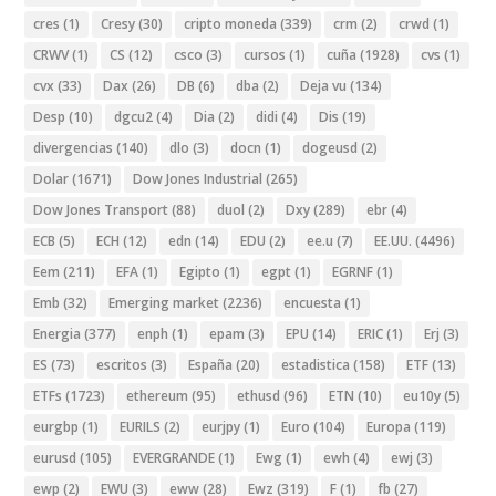
cres
(1)
Cresy
(30)
cripto moneda
(339)
crm
(2)
crwd
(1)
CRWV
(1)
CS
(12)
csco
(3)
cursos
(1)
cuña
(1928)
cvs
(1)
cvx
(33)
Dax
(26)
DB
(6)
dba
(2)
Deja vu
(134)
Desp
(10)
dgcu2
(4)
Dia
(2)
didi
(4)
Dis
(19)
divergencias
(140)
dlo
(3)
docn
(1)
dogeusd
(2)
Dolar
(1671)
Dow Jones Industrial
(265)
Dow Jones Transport
(88)
duol
(2)
Dxy
(289)
ebr
(4)
ECB
(5)
ECH
(12)
edn
(14)
EDU
(2)
ee.u
(7)
EE.UU.
(4496)
Eem
(211)
EFA
(1)
Egipto
(1)
egpt
(1)
EGRNF
(1)
Emb
(32)
Emerging market
(2236)
encuesta
(1)
Energia
(377)
enph
(1)
epam
(3)
EPU
(14)
ERIC
(1)
Erj
(3)
ES
(73)
escritos
(3)
España
(20)
estadistica
(158)
ETF
(13)
ETFs
(1723)
ethereum
(95)
ethusd
(96)
ETN
(10)
eu10y
(5)
eurgbp
(1)
EURILS
(2)
eurjpy
(1)
Euro
(104)
Europa
(119)
eurusd
(105)
EVERGRANDE
(1)
Ewg
(1)
ewh
(4)
ewj
(3)
ewp
(2)
EWU
(3)
eww
(28)
Ewz
(319)
F
(1)
fb
(27)