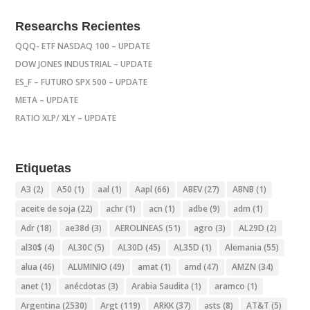
Researchs Recientes
QQQ- ETF NASDAQ 100 – UPDATE
DOW JONES INDUSTRIAL – UPDATE
ES_F – FUTURO SPX 500 – UPDATE
META – UPDATE
RATIO XLP/ XLY – UPDATE
Etiquetas
A3
(2)
A50
(1)
aal
(1)
Aapl
(66)
ABEV
(27)
ABNB
(1)
aceite de soja
(22)
achr
(1)
acn
(1)
adbe
(9)
adm
(1)
Adr
(18)
ae38d
(3)
AEROLINEAS
(51)
agro
(3)
AL29D
(2)
al30$
(4)
AL30C
(5)
AL30D
(45)
AL35D
(1)
Alemania
(55)
alua
(46)
ALUMINIO
(49)
amat
(1)
amd
(47)
AMZN
(34)
anet
(1)
anécdotas
(3)
Arabia Saudita
(1)
aramco
(1)
Argentina
(2530)
Argt
(119)
ARKK
(37)
asts
(8)
AT&T
(5)