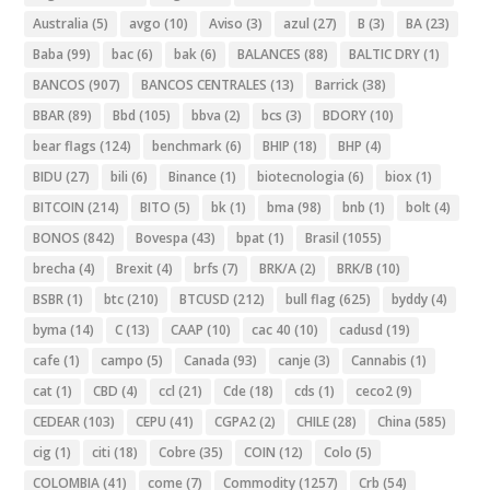
Australia
(5)
avgo
(10)
Aviso
(3)
azul
(27)
B
(3)
BA
(23)
Baba
(99)
bac
(6)
bak
(6)
BALANCES
(88)
BALTIC DRY
(1)
BANCOS
(907)
BANCOS CENTRALES
(13)
Barrick
(38)
BBAR
(89)
Bbd
(105)
bbva
(2)
bcs
(3)
BDORY
(10)
bear flags
(124)
benchmark
(6)
BHIP
(18)
BHP
(4)
BIDU
(27)
bili
(6)
Binance
(1)
biotecnologia
(6)
biox
(1)
BITCOIN
(214)
BITO
(5)
bk
(1)
bma
(98)
bnb
(1)
bolt
(4)
BONOS
(842)
Bovespa
(43)
bpat
(1)
Brasil
(1055)
brecha
(4)
Brexit
(4)
brfs
(7)
BRK/A
(2)
BRK/B
(10)
BSBR
(1)
btc
(210)
BTCUSD
(212)
bull flag
(625)
byddy
(4)
byma
(14)
C
(13)
CAAP
(10)
cac 40
(10)
cadusd
(19)
cafe
(1)
campo
(5)
Canada
(93)
canje
(3)
Cannabis
(1)
cat
(1)
CBD
(4)
ccl
(21)
Cde
(18)
cds
(1)
ceco2
(9)
CEDEAR
(103)
CEPU
(41)
CGPA2
(2)
CHILE
(28)
China
(585)
cig
(1)
citi
(18)
Cobre
(35)
COIN
(12)
Colo
(5)
COLOMBIA
(41)
come
(7)
Commodity
(1257)
Crb
(54)