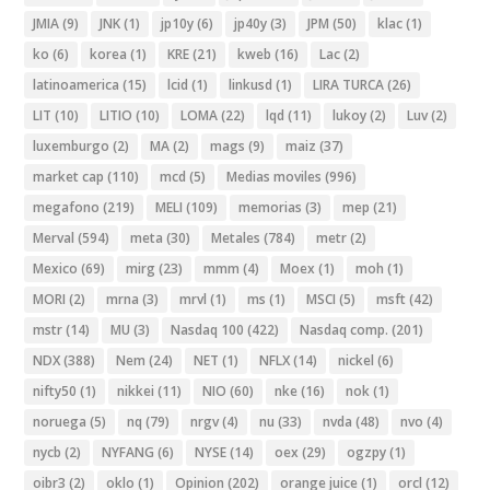
JMIA
(9)
JNK
(1)
jp10y
(6)
jp40y
(3)
JPM
(50)
klac
(1)
ko
(6)
korea
(1)
KRE
(21)
kweb
(16)
Lac
(2)
latinoamerica
(15)
lcid
(1)
linkusd
(1)
LIRA TURCA
(26)
LIT
(10)
LITIO
(10)
LOMA
(22)
lqd
(11)
lukoy
(2)
Luv
(2)
luxemburgo
(2)
MA
(2)
mags
(9)
maiz
(37)
market cap
(110)
mcd
(5)
Medias moviles
(996)
megafono
(219)
MELI
(109)
memorias
(3)
mep
(21)
Merval
(594)
meta
(30)
Metales
(784)
metr
(2)
Mexico
(69)
mirg
(23)
mmm
(4)
Moex
(1)
moh
(1)
MORI
(2)
mrna
(3)
mrvl
(1)
ms
(1)
MSCI
(5)
msft
(42)
mstr
(14)
MU
(3)
Nasdaq 100
(422)
Nasdaq comp.
(201)
NDX
(388)
Nem
(24)
NET
(1)
NFLX
(14)
nickel
(6)
nifty50
(1)
nikkei
(11)
NIO
(60)
nke
(16)
nok
(1)
noruega
(5)
nq
(79)
nrgv
(4)
nu
(33)
nvda
(48)
nvo
(4)
nycb
(2)
NYFANG
(6)
NYSE
(14)
oex
(29)
ogzpy
(1)
oibr3
(2)
oklo
(1)
Opinion
(202)
orange juice
(1)
orcl
(12)