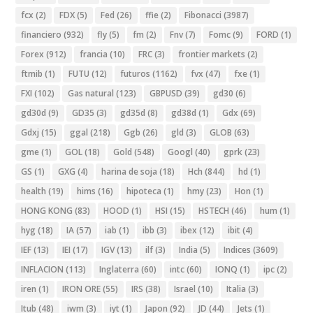
fcx
(2)
FDX
(5)
Fed
(26)
ffie
(2)
Fibonacci
(3987)
financiero
(932)
fly
(5)
fm
(2)
Fnv
(7)
Fomc
(9)
FORD
(1)
Forex
(912)
francia
(10)
FRC
(3)
frontier markets
(2)
ftmib
(1)
FUTU
(12)
futuros
(1162)
fvx
(47)
fxe
(1)
FXI
(102)
Gas natural
(123)
GBPUSD
(39)
gd30
(6)
gd30d
(9)
GD35
(3)
gd35d
(8)
gd38d
(1)
Gdx
(69)
Gdxj
(15)
ggal
(218)
Ggb
(26)
gld
(3)
GLOB
(63)
gme
(1)
GOL
(18)
Gold
(548)
Googl
(40)
gprk
(23)
GS
(1)
GXG
(4)
harina de soja
(18)
Hch
(844)
hd
(1)
health
(19)
hims
(16)
hipoteca
(1)
hmy
(23)
Hon
(1)
HONG KONG
(83)
HOOD
(1)
HSI
(15)
HSTECH
(46)
hum
(1)
hyg
(18)
IA
(57)
iab
(1)
ibb
(3)
ibex
(12)
ibit
(4)
IEF
(13)
IEI
(17)
IGV
(13)
ilf
(3)
India
(5)
Indices
(3609)
INFLACION
(113)
Inglaterra
(60)
intc
(60)
IONQ
(1)
ipc
(2)
iren
(1)
IRON ORE
(55)
IRS
(38)
Israel
(10)
Italia
(3)
Itub
(48)
iwm
(3)
iyt
(1)
Japon
(92)
JD
(44)
Jets
(1)