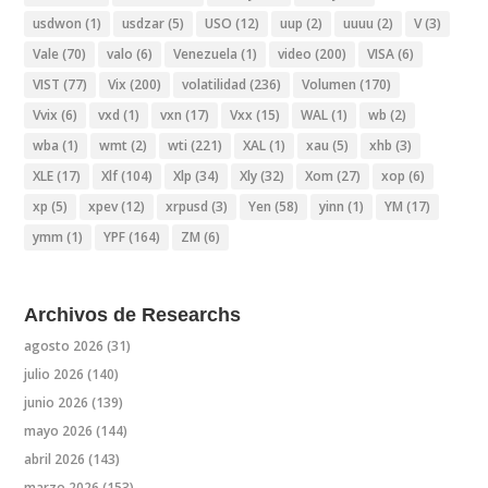
usdwon
(1)
usdzar
(5)
USO
(12)
uup
(2)
uuuu
(2)
V
(3)
Vale
(70)
valo
(6)
Venezuela
(1)
video
(200)
VISA
(6)
VIST
(77)
Vix
(200)
volatilidad
(236)
Volumen
(170)
Vvix
(6)
vxd
(1)
vxn
(17)
Vxx
(15)
WAL
(1)
wb
(2)
wba
(1)
wmt
(2)
wti
(221)
XAL
(1)
xau
(5)
xhb
(3)
XLE
(17)
Xlf
(104)
Xlp
(34)
Xly
(32)
Xom
(27)
xop
(6)
xp
(5)
xpev
(12)
xrpusd
(3)
Yen
(58)
yinn
(1)
YM
(17)
ymm
(1)
YPF
(164)
ZM
(6)
Archivos de Researchs
agosto 2026
(31)
julio 2026
(140)
junio 2026
(139)
mayo 2026
(144)
abril 2026
(143)
marzo 2026
(153)