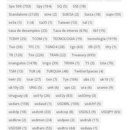
Spx 500
(733)
Spy
(104)
SQ
(5)
SSE
(18)
Standalone
(2120)
stne
(2)
SUECIA
(2)
Suiza
(18)
supv
(93)
sx5e
(1)
t
(4)
ta35
(1)
Taiwan
(13)
tal
(1)
tasa de desempleo
(23)
Tasa de interes
(676)
tbf
(15)
TCEHY
(25)
TCOM
(1)
TECNOLOGIA
(19)
tecnología
(1919)
Teo
(50)
TFC
(1)
TGNO4
(28)
tgs
(63)
tlh
(37)
tlry
(1)
Tlt
(120)
Tnx
(226)
TRAN
(22)
Treasury
(695)
triangulos
(1478)
trigo
(39)
TRIVIA
(1)
TS
(3)
tsla
(70)
TSM
(13)
TUR
(4)
TURQUIA
(48)
TwitterSpaces
(4)
twtr
(5)
txar
(27)
txn
(7)
Tyx
(106)
ubs
(1)
uk10
(1)
uk10y
(3)
UNG
(5)
unh
(6)
ups
(2)
ura
(6)
uranio
(9)
Uruguay
(4)
us01y
(26)
us02y
(83)
us03my
(3)
usdars
(158)
usdaud
(1)
USDBRL
(100)
usdchf
(5)
usdclp
(18)
usdcnh
(33)
usdcop
(8)
USDILS
(9)
USDJPY
(65)
usdkrw
(2)
usdmxn
(24)
usdpen
(2)
usdrub
(11)
USDSEK
(1)
usdtars
(55)
usdtry
(44)
usduyu
(1)