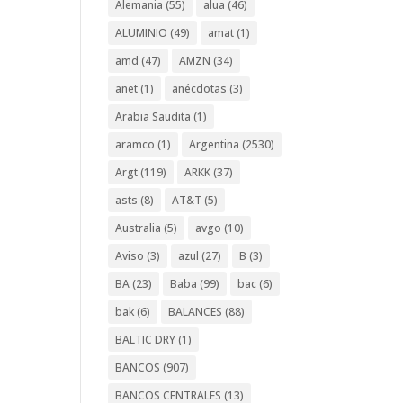
Alemania
(55)
alua
(46)
ALUMINIO
(49)
amat
(1)
amd
(47)
AMZN
(34)
anet
(1)
anécdotas
(3)
Arabia Saudita
(1)
aramco
(1)
Argentina
(2530)
Argt
(119)
ARKK
(37)
asts
(8)
AT&T
(5)
Australia
(5)
avgo
(10)
Aviso
(3)
azul
(27)
B
(3)
BA
(23)
Baba
(99)
bac
(6)
bak
(6)
BALANCES
(88)
BALTIC DRY
(1)
BANCOS
(907)
BANCOS CENTRALES
(13)