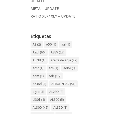
UPDATE
META – UPDATE
RATIO XLP/ XLY – UPDATE
Etiquetas
A3
(2)
A50
(1)
aal
(1)
Aapl
(66)
ABEV
(27)
ABNB
(1)
aceite de soja
(22)
achr
(1)
acn
(1)
adbe
(9)
adm
(1)
Adr
(18)
ae38d
(3)
AEROLINEAS
(51)
agro
(3)
AL29D
(2)
al30$
(4)
AL30C
(5)
AL30D
(45)
AL35D
(1)