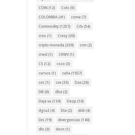
COIN
(12)
Colo
(5)
COLOMBIA
(41)
come
(7)
Commodity
(1257)
Crb
(54)
cres
(1)
Cresy
(30)
cripto moneda
(339)
crm
(2)
crwd
(1)
CRWV
(1)
CS
(12)
csco
(3)
cursos
(1)
cuña
(1927)
cvs
(1)
cvx
(33)
Dax
(26)
DB
(6)
dba
(2)
Deja vu
(134)
Desp
(10)
dgcu2
(4)
Dia
(2)
didi
(4)
Dis
(19)
divergencias
(140)
dlo
(3)
docn
(1)