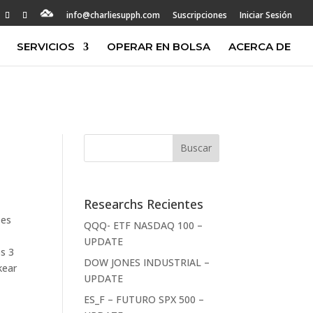
info@charliesupph.com
Suscripciones
Iniciar Sesión
SERVICIOS
OPERAR EN BOLSA
ACERCA DE
Researchs Recientes
 es
QQQ- ETF NASDAQ 100 –
UPDATE
os 3
DOW JONES INDUSTRIAL –
kear
UPDATE
ES_F – FUTURO SPX 500 –