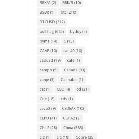
BRK/A
(2)
BRK/B
(10)
BSBR
(1)
btc
(210)
BTCUSD
(212)
bull flag
(625)
byddy
(4)
byma
(14)
C
(13)
CAAP
(10)
cac 40
(10)
cadusd
(19)
cafe
(1)
campo
(5)
Canada
(93)
canje
(3)
Cannabis
(1)
cat
(1)
CBD
(4)
ccl
(21)
Cde
(18)
cds
(1)
ceco2
(9)
CEDEAR
(103)
CEPU
(41)
CGPA2
(2)
CHILE
(28)
China
(585)
cig
(1)
citi
(18)
Cobre
(35)