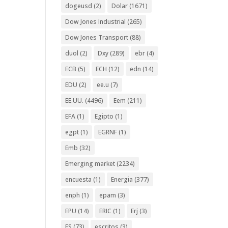
dogeusd
(2)
Dolar
(1671)
Dow Jones Industrial
(265)
Dow Jones Transport
(88)
duol
(2)
Dxy
(289)
ebr
(4)
ECB
(5)
ECH
(12)
edn
(14)
EDU
(2)
ee.u
(7)
EE.UU.
(4496)
Eem
(211)
EFA
(1)
Egipto
(1)
egpt
(1)
EGRNF
(1)
Emb
(32)
Emerging market
(2234)
encuesta
(1)
Energia
(377)
enph
(1)
epam
(3)
EPU
(14)
ERIC
(1)
Erj
(3)
ES
(73)
escritos
(3)