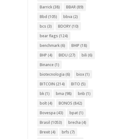
Barrick
(38)
BBAR
(89)
Bbd
(105)
bbva
(2)
bcs
(3)
BDORY
(10)
bear flags
(124)
benchmark
(6)
BHIP
(18)
BHP
(4)
BIDU
(27)
bili
(6)
Binance
(1)
biotecnologia
(6)
biox
(1)
BITCOIN
(214)
BITO
(5)
bk
(1)
bma
(98)
bnb
(1)
bolt
(4)
BONOS
(842)
Bovespa
(43)
bpat
(1)
Brasil
(1053)
brecha
(4)
Brexit
(4)
brfs
(7)