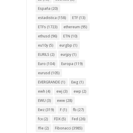
España
(20)
estadistica
(158)
ETF
(13)
ETFs
(1723)
ethereum
(95)
ethusd
(96)
ETN
(10)
eu10y
(5)
eurgbp
(1)
EURILS
(2)
eurjpy
(1)
Euro
(104)
Europa
(119)
eurusd
(105)
EVERGRANDE
(1)
Ewg
(1)
ewh
(4)
ewj
(3)
ewp
(2)
EWU
(3)
eww
(28)
Ewz
(319)
F
(1)
fb
(27)
fcx
(2)
FDX
(5)
Fed
(26)
ffie
(2)
Fibonacci
(3985)