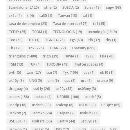
Standalone
(2120)
stne
(2)
SUECIA
(2)
Suiza
(18)
supv
(93)
sx5e
(1)
t
(4)
ta35
(1)
Taiwan
(13)
tal
(1)
tasa de desempleo
(23)
Tasa de interes
(676)
tbf
(15)
TCEHY
(25)
TCOM
(1)
TECNOLOGIA
(19)
tecnología
(1919)
Teo
(50)
TFC
(1)
TGNO4
(28)
tgs
(63)
tlh
(37)
tlry
(1)
Tlt
(120)
Tnx
(226)
TRAN
(22)
Treasury
(695)
triangulos
(1480)
trigo
(39)
TRIVIA
(1)
TS
(3)
tsla
(70)
TSM
(13)
TUR
(4)
TURQUIA
(48)
TwitterSpaces
(4)
twtr
(5)
txar
(27)
txn
(7)
Tyx
(106)
ubs
(1)
uk10
(1)
uk10y
(3)
UNG
(5)
unh
(6)
ups
(2)
ura
(6)
uranio
(9)
Uruguay
(4)
us01y
(26)
us02y
(83)
us03my
(3)
usdars
(158)
usdaud
(1)
USDBRL
(100)
usdchf
(5)
usdclp
(18)
usdcnh
(33)
usdcop
(8)
USDILS
(9)
USDJPY
(65)
usdkrw
(2)
usdmxn
(24)
usdpen
(2)
usdrub
(11)
USDSEK
(1)
usdtars
(55)
usdtry
(44)
usduyu
(1)
usdwon
(1)
usdzar
(5)
USO
(12)
uup
(2)
uuuu
(2)
V
(3)