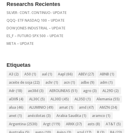
Researchs Recientes
SILVER- CONT. CONTINUO- UPDATE
QQQ- ETF NASDAQ 100 – UPDATE
DOW JONES INDUSTRIAL – UPDATE
ES_F – FUTURO SPX 500 – UPDATE
META – UPDATE
Etiquetas
A3
(2)
A50
(1)
aal
(1)
Aapl
(66)
ABEV
(27)
ABNB
(1)
aceite de soja
(22)
achr
(1)
acn
(1)
adbe
(9)
adm
(1)
Adr
(18)
ae38d
(3)
AEROLINEAS
(51)
agro
(3)
AL29D
(2)
al30$
(4)
AL30C
(5)
AL30D
(45)
AL35D
(1)
Alemania
(55)
alua
(46)
ALUMINIO
(49)
amat
(1)
amd
(47)
AMZN
(34)
anet
(1)
anécdotas
(3)
Arabia Saudita
(1)
aramco
(1)
Argentina
(2530)
Argt
(119)
ARKK
(37)
asts
(8)
AT&T
(5)
Australia
(5)
avgo
(10)
Aviso
(3)
azul
(27)
B
(3)
BA
(23)