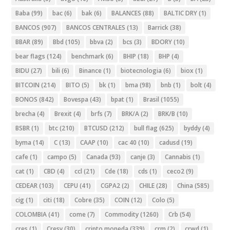
Baba
(99)
bac
(6)
bak
(6)
BALANCES
(88)
BALTIC DRY
(1)
BANCOS
(907)
BANCOS CENTRALES
(13)
Barrick
(38)
BBAR
(89)
Bbd
(105)
bbva
(2)
bcs
(3)
BDORY
(10)
bear flags
(124)
benchmark
(6)
BHIP
(18)
BHP
(4)
BIDU
(27)
bili
(6)
Binance
(1)
biotecnologia
(6)
biox
(1)
BITCOIN
(214)
BITO
(5)
bk
(1)
bma
(98)
bnb
(1)
bolt
(4)
BONOS
(842)
Bovespa
(43)
bpat
(1)
Brasil
(1055)
brecha
(4)
Brexit
(4)
brfs
(7)
BRK/A
(2)
BRK/B
(10)
BSBR
(1)
btc
(210)
BTCUSD
(212)
bull flag
(625)
byddy
(4)
byma
(14)
C
(13)
CAAP
(10)
cac 40
(10)
cadusd
(19)
cafe
(1)
campo
(5)
Canada
(93)
canje
(3)
Cannabis
(1)
cat
(1)
CBD
(4)
ccl
(21)
Cde
(18)
cds
(1)
ceco2
(9)
CEDEAR
(103)
CEPU
(41)
CGPA2
(2)
CHILE
(28)
China
(585)
cig
(1)
citi
(18)
Cobre
(35)
COIN
(12)
Colo
(5)
COLOMBIA
(41)
come
(7)
Commodity
(1260)
Crb
(54)
cres
(1)
Cresy
(30)
cripto moneda
(339)
crm
(2)
crwd
(1)