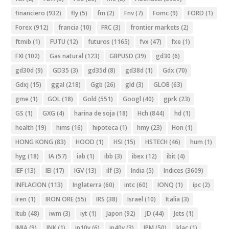
financiero
(932)
fly
(5)
fm
(2)
Fnv
(7)
Fomc
(9)
FORD
(1)
Forex
(912)
francia
(10)
FRC
(3)
frontier markets
(2)
ftmib
(1)
FUTU
(12)
futuros
(1165)
fvx
(47)
fxe
(1)
FXI
(102)
Gas natural
(123)
GBPUSD
(39)
gd30
(6)
gd30d
(9)
GD35
(3)
gd35d
(8)
gd38d
(1)
Gdx
(70)
Gdxj
(15)
ggal
(218)
Ggb
(26)
gld
(3)
GLOB
(63)
gme
(1)
GOL
(18)
Gold
(551)
Googl
(40)
gprk
(23)
GS
(1)
GXG
(4)
harina de soja
(18)
Hch
(844)
hd
(1)
health
(19)
hims
(16)
hipoteca
(1)
hmy
(23)
Hon
(1)
HONG KONG
(83)
HOOD
(1)
HSI
(15)
HSTECH
(46)
hum
(1)
hyg
(18)
IA
(57)
iab
(1)
ibb
(3)
ibex
(12)
ibit
(4)
IEF
(13)
IEI
(17)
IGV
(13)
ilf
(3)
India
(5)
Indices
(3609)
INFLACION
(113)
Inglaterra
(60)
intc
(60)
IONQ
(1)
ipc
(2)
iren
(1)
IRON ORE
(55)
IRS
(38)
Israel
(10)
Italia
(3)
Itub
(48)
iwm
(3)
iyt
(1)
Japon
(92)
JD
(44)
Jets
(1)
JMIA
(9)
JNK
(1)
jp10y
(6)
jp40y
(3)
JPM
(50)
klac
(1)