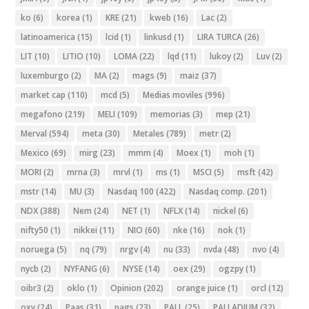
ko
(6)
korea
(1)
KRE
(21)
kweb
(16)
Lac
(2)
latinoamerica
(15)
lcid
(1)
linkusd
(1)
LIRA TURCA
(26)
LIT
(10)
LITIO
(10)
LOMA
(22)
lqd
(11)
lukoy
(2)
Luv
(2)
luxemburgo
(2)
MA
(2)
mags
(9)
maiz
(37)
market cap
(110)
mcd
(5)
Medias moviles
(996)
megafono
(219)
MELI
(109)
memorias
(3)
mep
(21)
Merval
(594)
meta
(30)
Metales
(789)
metr
(2)
Mexico
(69)
mirg
(23)
mmm
(4)
Moex
(1)
moh
(1)
MORI
(2)
mrna
(3)
mrvl
(1)
ms
(1)
MSCI
(5)
msft
(42)
mstr
(14)
MU
(3)
Nasdaq 100
(422)
Nasdaq comp.
(201)
NDX
(388)
Nem
(24)
NET
(1)
NFLX
(14)
nickel
(6)
nifty50
(1)
nikkei
(11)
NIO
(60)
nke
(16)
nok
(1)
noruega
(5)
nq
(79)
nrgv
(4)
nu
(33)
nvda
(48)
nvo
(4)
nycb
(2)
NYFANG
(6)
NYSE
(14)
oex
(29)
ogzpy
(1)
oibr3
(2)
oklo
(1)
Opinion
(202)
orange juice
(1)
orcl
(12)
oxy
(24)
Paas
(31)
pags
(23)
PALL
(25)
PALLADIUM
(32)