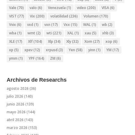
Vale
(70)
valo
(6)
Venezuela
(1)
video
(200)
VISA
(6)
VIST
(77)
Vix
(200)
volatilidad
(236)
Volumen
(170)
Vvix
(6)
vxd
(1)
vxn
(17)
Vxx
(15)
WAL
(1)
wb
(2)
wba
(1)
wmt
(2)
wti
(221)
XAL
(1)
xau
(5)
xhb
(3)
XLE
(17)
Xlf
(104)
Xlp
(34)
Xly
(32)
Xom
(27)
xop
(6)
xp
(5)
xpev
(12)
xrpusd
(3)
Yen
(58)
yinn
(1)
YM
(17)
ymm
(1)
YPF
(164)
ZM
(6)
Archivos de Researchs
agosto 2026
(36)
julio 2026
(140)
junio 2026
(139)
mayo 2026
(144)
abril 2026
(143)
marzo 2026
(153)