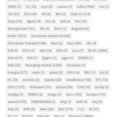
CRWV
(1)
CS
(12)
csco
(3)
cursos
(1)
cuña
(1930)
cvs
(1)
cvx
(33)
Dax
(26)
DB
(6)
dba
(2)
Deja vu
(134)
Desp
(10)
dgcu2
(4)
Dia
(2)
didi
(4)
Dis
(19)
divergencias
(141)
dlo
(3)
docn
(1)
dogeusd
(2)
Dolar
(1671)
Dow Jones Industrial
(265)
Dow Jones Transport
(88)
duol
(2)
Dxy
(289)
ebr
(4)
ECB
(5)
ECH
(12)
edn
(14)
EDU
(2)
ee.u
(7)
EE.UU.
(4496)
Eem
(211)
EFA
(1)
Egipto
(1)
egpt
(1)
EGRNF
(1)
Emb
(32)
Emerging market
(2236)
encuesta
(1)
Energia
(377)
enph
(1)
epam
(3)
EPU
(14)
ERIC
(1)
Erj
(3)
ES
(73)
escritos
(3)
España
(20)
estadistica
(158)
ETF
(13)
ETFs
(1725)
ethereum
(95)
ethusd
(96)
ETN
(10)
eu10y
(5)
eurgbp
(1)
EURILS
(2)
eurjpy
(1)
Euro
(104)
Europa
(119)
eurusd
(105)
EVERGRANDE
(1)
Ewg
(1)
ewh
(4)
ewj
(3)
ewp
(2)
EWU
(3)
eww
(28)
Ewz
(319)
F
(1)
fb
(27)
fcx
(2)
FDX
(5)
Fed
(26)
ffie
(2)
Fibonacci
(3989)