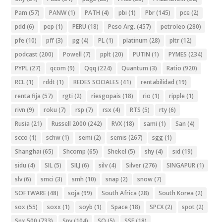
Pam
(57)
PANW
(1)
PATH
(4)
pbi
(1)
Pbr
(145)
pce
(2)
pdd
(6)
pep
(1)
PERU
(18)
Peso Arg.
(457)
petroleo
(280)
pfe
(10)
pff
(3)
pg
(4)
PL
(1)
platinum
(28)
pltr
(12)
podcast
(200)
Powell
(7)
pplt
(20)
PUTIN
(1)
PYMES
(234)
PYPL
(27)
qcom
(9)
Qqq
(224)
Quantum
(3)
Ratio
(920)
RCL
(1)
rddt
(1)
REDES SOCIALES
(41)
rentabilidad
(19)
renta fija
(57)
rgti
(2)
riesgopais
(18)
rio
(1)
ripple
(1)
rivn
(9)
roku
(7)
rsp
(7)
rsx
(4)
RTS
(5)
rty
(6)
Rusia
(21)
Russell 2000
(242)
RVX
(18)
sami
(1)
San
(4)
scco
(1)
schw
(1)
semi
(2)
semis
(267)
sgg
(1)
Shanghai
(65)
Shcomp
(65)
Shekel
(5)
shy
(4)
sid
(19)
sidu
(4)
SIL
(5)
SILJ
(6)
silv
(4)
Silver
(276)
SINGAPUR
(1)
slv
(6)
smci
(3)
smh
(10)
snap
(2)
snow
(7)
SOFTWARE
(48)
soja
(99)
South Africa
(28)
South Korea
(2)
sox
(55)
soxx
(1)
soyb
(1)
Space
(18)
SPCX
(2)
spot
(2)
Spx 500
(733)
Spy
(104)
SQ
(5)
SSE
(18)