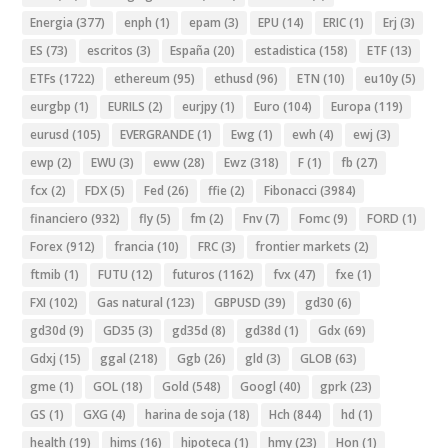
Energia
(377)
enph
(1)
epam
(3)
EPU
(14)
ERIC
(1)
Erj
(3)
ES
(73)
escritos
(3)
España
(20)
estadistica
(158)
ETF
(13)
ETFs
(1722)
ethereum
(95)
ethusd
(96)
ETN
(10)
eu10y
(5)
eurgbp
(1)
EURILS
(2)
eurjpy
(1)
Euro
(104)
Europa
(119)
eurusd
(105)
EVERGRANDE
(1)
Ewg
(1)
ewh
(4)
ewj
(3)
ewp
(2)
EWU
(3)
eww
(28)
Ewz
(318)
F
(1)
fb
(27)
fcx
(2)
FDX
(5)
Fed
(26)
ffie
(2)
Fibonacci
(3984)
financiero
(932)
fly
(5)
fm
(2)
Fnv
(7)
Fomc
(9)
FORD
(1)
Forex
(912)
francia
(10)
FRC
(3)
frontier markets
(2)
ftmib
(1)
FUTU
(12)
futuros
(1162)
fvx
(47)
fxe
(1)
FXI
(102)
Gas natural
(123)
GBPUSD
(39)
gd30
(6)
gd30d
(9)
GD35
(3)
gd35d
(8)
gd38d
(1)
Gdx
(69)
Gdxj
(15)
ggal
(218)
Ggb
(26)
gld
(3)
GLOB
(63)
gme
(1)
GOL
(18)
Gold
(548)
Googl
(40)
gprk
(23)
GS
(1)
GXG
(4)
harina de soja
(18)
Hch
(844)
hd
(1)
health
(19)
hims
(16)
hipoteca
(1)
hmy
(23)
Hon
(1)