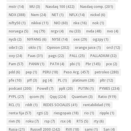
mstr
(14)
MU
(3)
Nasdaq 100
(422)
Nasdaq comp.
(201)
NDX
(388)
Nem
(24)
NET
(1)
NFLX
(14)
nickel
(6)
nifty50
(1)
nikkei
(11)
NIO
(60)
nke
(16)
nok
(1)
noruega
(5)
nq
(79)
nrgv
(4)
nu
(33)
nvda
(48)
nvo
(4)
nycb
(2)
NYFANG
(6)
NYSE
(14)
oex
(29)
ogzpy
(1)
oibr3
(2)
oklo
(1)
Opinion
(202)
orange juice
(1)
orcl
(12)
oxy
(24)
Paas
(31)
pags
(22)
PALL
(25)
PALLADIUM
(32)
Pam
(57)
PANW
(1)
PATH
(4)
pbi
(1)
Pbr
(145)
pce
(2)
pdd
(6)
pep
(1)
PERU
(18)
Peso Arg.
(457)
petroleo
(280)
pfe
(10)
pff
(3)
pg
(4)
PL
(1)
platinum
(28)
pltr
(12)
podcast
(200)
Powell
(7)
pplt
(20)
PUTIN
(1)
PYMES
(234)
PYPL
(27)
qcom
(9)
Qqq
(224)
Quantum
(3)
Ratio
(919)
RCL
(1)
rddt
(1)
REDES SOCIALES
(41)
rentabilidad
(19)
renta fija
(57)
rgti
(2)
riesgopais
(18)
rio
(1)
ripple
(1)
rivn
(9)
roku
(7)
rsp
(7)
rsx
(4)
RTS
(5)
rty
(6)
Rusia
(21)
Russell 2000
(242)
RVX
(18)
sami
(1)
San
(4)