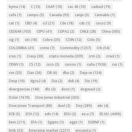
byma
(14)
C
(13)
CAAP
(10)
cac 40
(10)
cadusd
(19)
cafe
(1)
campo
(5)
Canada
(93)
canje
(3)
Cannabis
(1)
cat
(1)
CBD
(4)
ccl
(21)
Cde
(18)
cds
(1)
ceco2
(9)
CEDEAR
(103)
CEPU
(41)
CGPA2
(2)
CHILE
(28)
China
(585)
cig
(1)
citi
(18)
Cobre
(35)
COIN
(12)
Colo
(5)
COLOMBIA
(41)
come
(7)
Commodity
(1257)
Crb
(54)
cres
(1)
Cresy
(30)
cripto moneda
(339)
crm
(2)
crwd
(1)
CRWV
(1)
CS
(12)
csco
(3)
cursos
(1)
cuña
(1926)
cvs
(1)
cvx
(33)
Dax
(26)
DB
(6)
dba
(2)
Deja vu
(134)
Desp
(10)
dgcu2
(4)
Dia
(2)
didi
(4)
Dis
(19)
divergencias
(140)
dlo
(3)
docn
(1)
dogeusd
(2)
Dolar
(1670)
Dow Jones Industrial
(265)
Dow Jones Transport
(88)
duol
(2)
Dxy
(289)
ebr
(4)
ECB
(5)
ECH
(12)
edn
(14)
EDU
(2)
ee.u
(7)
EE.UU.
(4496)
Eem
(211)
EFA
(1)
Egipto
(1)
egpt
(1)
EGRNF
(1)
Emb
(32)
Emerging market
(2231)
encuesta
(1)