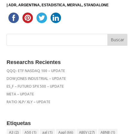
|
ADR
ARGENTINA
ESTADISTICA
MERVAL
STANDALONE
Researchs Recientes
QQQ- ETF NASDAQ 100 – UPDATE
DOW JONES INDUSTRIAL – UPDATE
ES_F – FUTURO SPX 500 – UPDATE
META – UPDATE
RATIO XLP/ XLY – UPDATE
Etiquetas
A3
(2)
A50
(1)
aal
(1)
Aapl
(66)
ABEV
(27)
ABNB
(1)