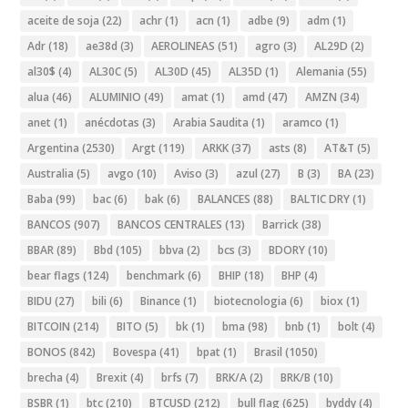
aceite de soja
(22)
achr
(1)
acn
(1)
adbe
(9)
adm
(1)
Adr
(18)
ae38d
(3)
AEROLINEAS
(51)
agro
(3)
AL29D
(2)
al30$
(4)
AL30C
(5)
AL30D
(45)
AL35D
(1)
Alemania
(55)
alua
(46)
ALUMINIO
(49)
amat
(1)
amd
(47)
AMZN
(34)
anet
(1)
anécdotas
(3)
Arabia Saudita
(1)
aramco
(1)
Argentina
(2530)
Argt
(119)
ARKK
(37)
asts
(8)
AT&T
(5)
Australia
(5)
avgo
(10)
Aviso
(3)
azul
(27)
B
(3)
BA
(23)
Baba
(99)
bac
(6)
bak
(6)
BALANCES
(88)
BALTIC DRY
(1)
BANCOS
(907)
BANCOS CENTRALES
(13)
Barrick
(38)
BBAR
(89)
Bbd
(105)
bbva
(2)
bcs
(3)
BDORY
(10)
bear flags
(124)
benchmark
(6)
BHIP
(18)
BHP
(4)
BIDU
(27)
bili
(6)
Binance
(1)
biotecnologia
(6)
biox
(1)
BITCOIN
(214)
BITO
(5)
bk
(1)
bma
(98)
bnb
(1)
bolt
(4)
BONOS
(842)
Bovespa
(41)
bpat
(1)
Brasil
(1050)
brecha
(4)
Brexit
(4)
brfs
(7)
BRK/A
(2)
BRK/B
(10)
BSBR
(1)
btc
(210)
BTCUSD
(212)
bull flag
(625)
byddy
(4)