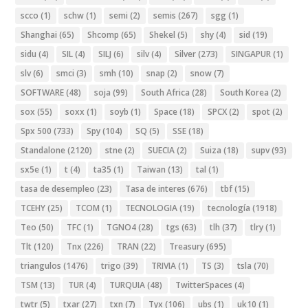
scco
(1)
schw
(1)
semi
(2)
semis
(267)
sgg
(1)
Shanghai
(65)
Shcomp
(65)
Shekel
(5)
shy
(4)
sid
(19)
sidu
(4)
SIL
(4)
SILJ
(6)
silv
(4)
Silver
(273)
SINGAPUR
(1)
slv
(6)
smci
(3)
smh
(10)
snap
(2)
snow
(7)
SOFTWARE
(48)
soja
(99)
South Africa
(28)
South Korea
(2)
sox
(55)
soxx
(1)
soyb
(1)
Space
(18)
SPCX
(2)
spot
(2)
Spx 500
(733)
Spy
(104)
SQ
(5)
SSE
(18)
Standalone
(2120)
stne
(2)
SUECIA
(2)
Suiza
(18)
supv
(93)
sx5e
(1)
t
(4)
ta35
(1)
Taiwan
(13)
tal
(1)
tasa de desempleo
(23)
Tasa de interes
(676)
tbf
(15)
TCEHY
(25)
TCOM
(1)
TECNOLOGIA
(19)
tecnología
(1918)
Teo
(50)
TFC
(1)
TGNO4
(28)
tgs
(63)
tlh
(37)
tlry
(1)
Tlt
(120)
Tnx
(226)
TRAN
(22)
Treasury
(695)
triangulos
(1476)
trigo
(39)
TRIVIA
(1)
TS
(3)
tsla
(70)
TSM
(13)
TUR
(4)
TURQUIA
(48)
TwitterSpaces
(4)
twtr
(5)
txar
(27)
txn
(7)
Tyx
(106)
ubs
(1)
uk10
(1)