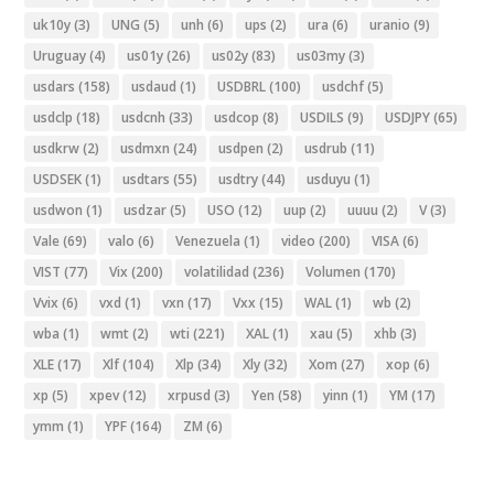
uk10y
(3)
UNG
(5)
unh
(6)
ups
(2)
ura
(6)
uranio
(9)
Uruguay
(4)
us01y
(26)
us02y
(83)
us03my
(3)
usdars
(158)
usdaud
(1)
USDBRL
(100)
usdchf
(5)
usdclp
(18)
usdcnh
(33)
usdcop
(8)
USDILS
(9)
USDJPY
(65)
usdkrw
(2)
usdmxn
(24)
usdpen
(2)
usdrub
(11)
USDSEK
(1)
usdtars
(55)
usdtry
(44)
usduyu
(1)
usdwon
(1)
usdzar
(5)
USO
(12)
uup
(2)
uuuu
(2)
V
(3)
Vale
(69)
valo
(6)
Venezuela
(1)
video
(200)
VISA
(6)
VIST
(77)
Vix
(200)
volatilidad
(236)
Volumen
(170)
Vvix
(6)
vxd
(1)
vxn
(17)
Vxx
(15)
WAL
(1)
wb
(2)
wba
(1)
wmt
(2)
wti
(221)
XAL
(1)
xau
(5)
xhb
(3)
XLE
(17)
Xlf
(104)
Xlp
(34)
Xly
(32)
Xom
(27)
xop
(6)
xp
(5)
xpev
(12)
xrpusd
(3)
Yen
(58)
yinn
(1)
YM
(17)
ymm
(1)
YPF
(164)
ZM
(6)