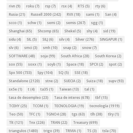
rivn
(9)
roku
(7)
rsp
(7)
rsx
(4)
RTS
(5)
rty
(6)
Rusia
(21)
Russell 2000
(242)
RVX
(18)
sami
(1)
San
(4)
scco
(1)
schw
(1)
semi
(2)
semis
(267)
sgg
(1)
Shanghai
(65)
Shcomp
(65)
Shekel
(5)
shy
(4)
sid
(19)
sidu
(4)
SIL
(5)
SILJ
(6)
silv
(4)
Silver
(276)
SINGAPUR
(1)
slv
(6)
smci
(3)
smh
(10)
snap
(2)
snow
(7)
SOFTWARE
(48)
soja
(99)
South Africa
(28)
South Korea
(2)
sox
(55)
soxx
(1)
soyb
(1)
Space
(18)
SPCX
(2)
spot
(2)
Spx 500
(733)
Spy
(104)
SQ
(5)
SSE
(18)
Standalone
(2120)
stne
(2)
SUECIA
(2)
Suiza
(18)
supv
(93)
sx5e
(1)
t
(4)
ta35
(1)
Taiwan
(13)
tal
(1)
tasa de desempleo
(23)
Tasa de interes
(678)
tbf
(15)
TCEHY
(25)
TCOM
(1)
TECNOLOGIA
(19)
tecnología
(1919)
Teo
(50)
TFC
(1)
TGNO4
(28)
tgs
(63)
tlh
(38)
tlry
(1)
Tlt
(121)
Tnx
(226)
TRAN
(22)
Treasury
(699)
triangulos
(1480)
trigo
(39)
TRIVIA
(1)
TS
(3)
tsla
(70)