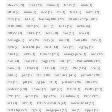
Mexico
(69)
mirg
(23)
mmm
(4)
Moex
(1)
moh
(1)
MORI
(2)
mrna
(3)
mrvl
(1)
ms
(1)
MSCI
(5)
msft
(42)
mstr
(14)
MU
(3)
Nasdaq 100
(422)
Nasdaq comp.
(201)
NDX
(388)
Nem
(24)
NET
(1)
NFLX
(14)
nickel
(6)
nifty50
(1)
nikkei
(11)
NIO
(60)
nke
(16)
nok
(1)
noruega
(5)
nq
(79)
nrgv
(4)
nu
(33)
nvda
(48)
nvo
(4)
nycb
(2)
NYFANG
(6)
NYSE
(14)
oex
(29)
ogzpy
(1)
oibr3
(2)
oklo
(1)
Opinion
(202)
orange juice
(1)
orcl
(12)
oxy
(24)
Paas
(31)
pags
(23)
PALL
(25)
PALLADIUM
(32)
Pam
(57)
PANW
(1)
PATH
(4)
pbi
(1)
Pbr
(145)
pce
(2)
pdd
(6)
pep
(1)
PERU
(18)
Peso Arg.
(457)
petroleo
(280)
pfe
(10)
pff
(3)
pg
(4)
PL
(1)
platinum
(28)
pltr
(12)
podcast
(200)
Powell
(7)
pplt
(20)
PUTIN
(1)
PYMES
(234)
PYPL
(27)
qcom
(9)
Qqq
(224)
Quantum
(3)
Ratio
(920)
RCL
(1)
rddt
(1)
REDES SOCIALES
(41)
rentabilidad
(19)
renta fija
(57)
rgti
(2)
riesgopais
(18)
rio
(1)
ripple
(1)