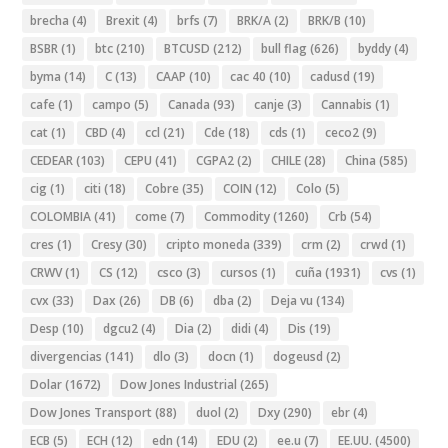
brecha
(4)
Brexit
(4)
brfs
(7)
BRK/A
(2)
BRK/B
(10)
BSBR
(1)
btc
(210)
BTCUSD
(212)
bull flag
(626)
byddy
(4)
byma
(14)
C
(13)
CAAP
(10)
cac 40
(10)
cadusd
(19)
cafe
(1)
campo
(5)
Canada
(93)
canje
(3)
Cannabis
(1)
cat
(1)
CBD
(4)
ccl
(21)
Cde
(18)
cds
(1)
ceco2
(9)
CEDEAR
(103)
CEPU
(41)
CGPA2
(2)
CHILE
(28)
China
(585)
cig
(1)
citi
(18)
Cobre
(35)
COIN
(12)
Colo
(5)
COLOMBIA
(41)
come
(7)
Commodity
(1260)
Crb
(54)
cres
(1)
Cresy
(30)
cripto moneda
(339)
crm
(2)
crwd
(1)
CRWV
(1)
CS
(12)
csco
(3)
cursos
(1)
cuña
(1931)
cvs
(1)
cvx
(33)
Dax
(26)
DB
(6)
dba
(2)
Deja vu
(134)
Desp
(10)
dgcu2
(4)
Dia
(2)
didi
(4)
Dis
(19)
divergencias
(141)
dlo
(3)
docn
(1)
dogeusd
(2)
Dolar
(1672)
Dow Jones Industrial
(265)
Dow Jones Transport
(88)
duol
(2)
Dxy
(290)
ebr
(4)
ECB
(5)
ECH
(12)
edn
(14)
EDU
(2)
ee.u
(7)
EE.UU.
(4500)