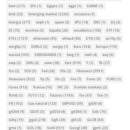
Eem
(211)
EFA
(1)
Egipto
(1)
egpt
(1)
EGRNF
(1)
Emb
(32)
Emerging market
(2236)
encuesta
(1)
Energia
(377)
enph
(1)
epam
(3)
EPU
(14)
ERIC
(1)
Erj
(3)
ES
(73)
escritos
(3)
España
(20)
estadistica
(158)
ETF
(13)
ETFs
(1727)
ethereum
(95)
ethusd
(96)
ETN
(10)
eu10y
(5)
eurgbp
(1)
EURILS
(2)
eurjpy
(1)
Euro
(104)
Europa
(119)
eurusd
(105)
EVERGRANDE
(1)
Ewg
(1)
ewh
(4)
ewj
(3)
ewp
(2)
EWU
(3)
eww
(28)
Ewz
(319)
F
(1)
fb
(27)
fcx
(2)
FDX
(5)
Fed
(26)
ffie
(2)
Fibonacci
(3991)
financiero
(932)
fly
(5)
fm
(2)
Fnv
(7)
Fomc
(9)
FORD
(1)
Forex
(913)
francia
(10)
FRC
(3)
frontier markets
(2)
ftmib
(1)
FUTU
(12)
futuros
(1165)
fvx
(47)
fxe
(1)
FXI
(102)
Gas natural
(123)
GBPUSD
(39)
gd30
(6)
gd30d
(9)
GD35
(3)
gd35d
(8)
gd38d
(1)
Gdx
(70)
Gdxj
(15)
ggal
(218)
Ggb
(26)
gld
(3)
GLOB
(63)
gme
(1)
GOL
(18)
Gold
(551)
Googl
(40)
gprk
(23)