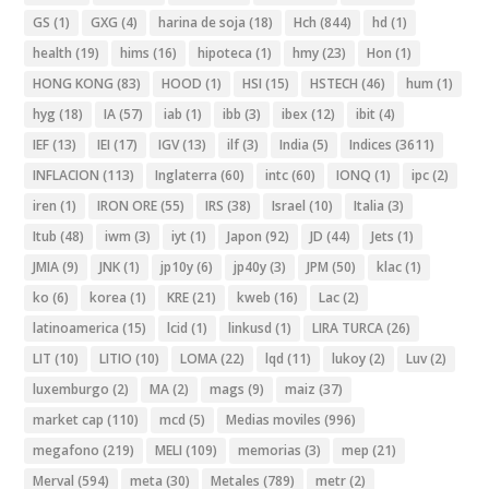
GS
(1)
GXG
(4)
harina de soja
(18)
Hch
(844)
hd
(1)
health
(19)
hims
(16)
hipoteca
(1)
hmy
(23)
Hon
(1)
HONG KONG
(83)
HOOD
(1)
HSI
(15)
HSTECH
(46)
hum
(1)
hyg
(18)
IA
(57)
iab
(1)
ibb
(3)
ibex
(12)
ibit
(4)
IEF
(13)
IEI
(17)
IGV
(13)
ilf
(3)
India
(5)
Indices
(3611)
INFLACION
(113)
Inglaterra
(60)
intc
(60)
IONQ
(1)
ipc
(2)
iren
(1)
IRON ORE
(55)
IRS
(38)
Israel
(10)
Italia
(3)
Itub
(48)
iwm
(3)
iyt
(1)
Japon
(92)
JD
(44)
Jets
(1)
JMIA
(9)
JNK
(1)
jp10y
(6)
jp40y
(3)
JPM
(50)
klac
(1)
ko
(6)
korea
(1)
KRE
(21)
kweb
(16)
Lac
(2)
latinoamerica
(15)
lcid
(1)
linkusd
(1)
LIRA TURCA
(26)
LIT
(10)
LITIO
(10)
LOMA
(22)
lqd
(11)
lukoy
(2)
Luv
(2)
luxemburgo
(2)
MA
(2)
mags
(9)
maiz
(37)
market cap
(110)
mcd
(5)
Medias moviles
(996)
megafono
(219)
MELI
(109)
memorias
(3)
mep
(21)
Merval
(594)
meta
(30)
Metales
(789)
metr
(2)