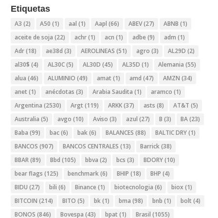
Etiquetas
A3
(2)
A50
(1)
aal
(1)
Aapl
(66)
ABEV
(27)
ABNB
(1)
aceite de soja
(22)
achr
(1)
acn
(1)
adbe
(9)
adm
(1)
Adr
(18)
ae38d
(3)
AEROLINEAS
(51)
agro
(3)
AL29D
(2)
al30$
(4)
AL30C
(5)
AL30D
(45)
AL35D
(1)
Alemania
(55)
alua
(46)
ALUMINIO
(49)
amat
(1)
amd
(47)
AMZN
(34)
anet
(1)
anécdotas
(3)
Arabia Saudita
(1)
aramco
(1)
Argentina
(2530)
Argt
(119)
ARKK
(37)
asts
(8)
AT&T
(5)
Australia
(5)
avgo
(10)
Aviso
(3)
azul
(27)
B
(3)
BA
(23)
Baba
(99)
bac
(6)
bak
(6)
BALANCES
(88)
BALTIC DRY
(1)
BANCOS
(907)
BANCOS CENTRALES
(13)
Barrick
(38)
BBAR
(89)
Bbd
(105)
bbva
(2)
bcs
(3)
BDORY
(10)
bear flags
(125)
benchmark
(6)
BHIP
(18)
BHP
(4)
BIDU
(27)
bili
(6)
Binance
(1)
biotecnologia
(6)
biox
(1)
BITCOIN
(214)
BITO
(5)
bk
(1)
bma
(98)
bnb
(1)
bolt
(4)
BONOS
(846)
Bovespa
(43)
bpat
(1)
Brasil
(1055)