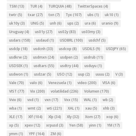
TSM
(13)
TUR
(4)
TURQUIA
(48)
TwitterSpaces
(4)
twtr
(5)
txar
(27)
txn
(7)
Tyx
(107)
ubs
(1)
uk10
(1)
uk10y
(3)
UNG
(5)
unh
(6)
ups
(2)
ura
(6)
uranio
(9)
Uruguay
(4)
us01y
(27)
us02y
(83)
us03my
(3)
usdars
(158)
usdaud
(1)
USDBRL
(100)
usdchf
(5)
usdclp
(18)
usdcnh
(33)
usdcop
(8)
USDILS
(9)
USDJPY
(65)
usdkrw
(2)
usdmxn
(24)
usdpen
(2)
usdrub
(11)
USDSEK
(1)
usdtars
(55)
usdtry
(44)
usduyu
(1)
usdwon
(1)
usdzar
(5)
USO
(12)
uup
(2)
uuuu
(2)
V
(3)
Vale
(70)
valo
(6)
Venezuela
(1)
video
(200)
VISA
(6)
VIST
(77)
Vix
(200)
volatilidad
(236)
Volumen
(170)
Vvix
(6)
vxd
(1)
vxn
(17)
Vxx
(15)
WAL
(1)
wb
(2)
wba
(1)
wmt
(2)
wti
(221)
XAL
(1)
xau
(5)
xhb
(3)
XLE
(17)
Xlf
(104)
Xlp
(34)
Xly
(32)
Xom
(27)
xop
(6)
xp
(5)
xpev
(12)
xrpusd
(3)
Yen
(58)
yinn
(1)
YM
(17)
ymm
(1)
YPF
(164)
ZM
(6)