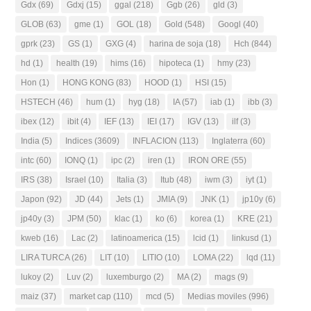
Gdx
(69)
Gdxj
(15)
ggal
(218)
Ggb
(26)
gld
(3)
GLOB
(63)
gme
(1)
GOL
(18)
Gold
(548)
Googl
(40)
gprk
(23)
GS
(1)
GXG
(4)
harina de soja
(18)
Hch
(844)
hd
(1)
health
(19)
hims
(16)
hipoteca
(1)
hmy
(23)
Hon
(1)
HONG KONG
(83)
HOOD
(1)
HSI
(15)
HSTECH
(46)
hum
(1)
hyg
(18)
IA
(57)
iab
(1)
ibb
(3)
ibex
(12)
ibit
(4)
IEF
(13)
IEI
(17)
IGV
(13)
ilf
(3)
India
(5)
Indices
(3609)
INFLACION
(113)
Inglaterra
(60)
intc
(60)
IONQ
(1)
ipc
(2)
iren
(1)
IRON ORE
(55)
IRS
(38)
Israel
(10)
Italia
(3)
Itub
(48)
iwm
(3)
iyt
(1)
Japon
(92)
JD
(44)
Jets
(1)
JMIA
(9)
JNK
(1)
jp10y
(6)
jp40y
(3)
JPM
(50)
klac
(1)
ko
(6)
korea
(1)
KRE
(21)
kweb
(16)
Lac
(2)
latinoamerica
(15)
lcid
(1)
linkusd
(1)
LIRA TURCA
(26)
LIT
(10)
LITIO
(10)
LOMA
(22)
lqd
(11)
lukoy
(2)
Luv
(2)
luxemburgo
(2)
MA
(2)
mags
(9)
maiz
(37)
market cap
(110)
mcd
(5)
Medias moviles
(996)