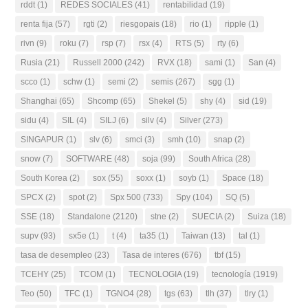
rddt
(1)
REDES SOCIALES
(41)
rentabilidad
(19)
renta fija
(57)
rgti
(2)
riesgopais
(18)
rio
(1)
ripple
(1)
rivn
(9)
roku
(7)
rsp
(7)
rsx
(4)
RTS
(5)
rty
(6)
Rusia
(21)
Russell 2000
(242)
RVX
(18)
sami
(1)
San
(4)
scco
(1)
schw
(1)
semi
(2)
semis
(267)
sgg
(1)
Shanghai
(65)
Shcomp
(65)
Shekel
(5)
shy
(4)
sid
(19)
sidu
(4)
SIL
(4)
SILJ
(6)
silv
(4)
Silver
(273)
SINGAPUR
(1)
slv
(6)
smci
(3)
smh
(10)
snap
(2)
snow
(7)
SOFTWARE
(48)
soja
(99)
South Africa
(28)
South Korea
(2)
sox
(55)
soxx
(1)
soyb
(1)
Space
(18)
SPCX
(2)
spot
(2)
Spx 500
(733)
Spy
(104)
SQ
(5)
SSE
(18)
Standalone
(2120)
stne
(2)
SUECIA
(2)
Suiza
(18)
supv
(93)
sx5e
(1)
t
(4)
ta35
(1)
Taiwan
(13)
tal
(1)
tasa de desempleo
(23)
Tasa de interes
(676)
tbf
(15)
TCEHY
(25)
TCOM
(1)
TECNOLOGIA
(19)
tecnología
(1919)
Teo
(50)
TFC
(1)
TGNO4
(28)
tgs
(63)
tlh
(37)
tlry
(1)