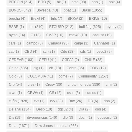
BITCOIN
(214)
BITO
(5)
bk
(1)
bma
(98)
bnb
(1)
bolt
(4)
BONOS
(842)
Bovespa
(43)
bpat
(1)
Brasil
(1055)
brecha
(4)
Brexit
(4)
brfs
(7)
BRK/A
(2)
BRK/B
(10)
BSBR
(1)
btc
(210)
BTCUSD
(212)
bull flag
(625)
byddy
(4)
byma
(14)
C
(13)
CAAP
(10)
cac 40
(10)
cadusd
(19)
cafe
(1)
campo
(5)
Canada
(93)
canje
(3)
Cannabis
(1)
cat
(1)
CBD
(4)
ccl
(21)
Cde
(18)
cds
(1)
ceco2
(9)
CEDEAR
(103)
CEPU
(41)
CGPA2
(2)
CHILE
(28)
China
(585)
cig
(1)
citi
(18)
Cobre
(35)
COIN
(12)
Colo
(5)
COLOMBIA
(41)
come
(7)
Commodity
(1257)
Crb
(54)
cres
(1)
Cresy
(30)
cripto moneda
(339)
crm
(2)
crwd
(1)
CRWV
(1)
CS
(12)
csco
(3)
cursos
(1)
cuña
(1928)
cvs
(1)
cvx
(33)
Dax
(26)
DB
(6)
dba
(2)
Deja vu
(134)
Desp
(10)
dgcu2
(4)
Dia
(2)
didi
(4)
Dis
(19)
divergencias
(140)
dlo
(3)
docn
(1)
dogeusd
(2)
Dolar
(1671)
Dow Jones Industrial
(265)