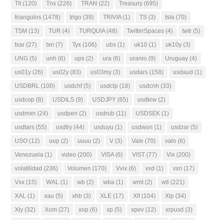
Tlt
(120)
Tnx
(226)
TRAN
(22)
Treasury
(695)
triangulos
(1478)
trigo
(39)
TRIVIA
(1)
TS
(3)
tsla
(70)
TSM
(13)
TUR
(4)
TURQUIA
(48)
TwitterSpaces
(4)
twtr
(5)
txar
(27)
txn
(7)
Tyx
(106)
ubs
(1)
uk10
(1)
uk10y
(3)
UNG
(5)
unh
(6)
ups
(2)
ura
(6)
uranio
(9)
Uruguay
(4)
us01y
(26)
us02y
(83)
us03my
(3)
usdars
(158)
usdaud
(1)
USDBRL
(100)
usdchf
(5)
usdclp
(18)
usdcnh
(33)
usdcop
(8)
USDILS
(9)
USDJPY
(65)
usdkrw
(2)
usdmxn
(24)
usdpen
(2)
usdrub
(11)
USDSEK
(1)
usdtars
(55)
usdtry
(44)
usduyu
(1)
usdwon
(1)
usdzar
(5)
USO
(12)
uup
(2)
uuuu
(2)
V
(3)
Vale
(70)
valo
(6)
Venezuela
(1)
video
(200)
VISA
(6)
VIST
(77)
Vix
(200)
volatilidad
(236)
Volumen
(170)
Vvix
(6)
vxd
(1)
vxn
(17)
Vxx
(15)
WAL
(1)
wb
(2)
wba
(1)
wmt
(2)
wti
(221)
XAL
(1)
xau
(5)
xhb
(3)
XLE
(17)
Xlf
(104)
Xlp
(34)
Xly
(32)
Xom
(27)
xop
(6)
xp
(5)
xpev
(12)
xrpusd
(3)