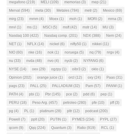
megafono
(219)
MELI
(109)
memorias
(3)
mep
(21)
Merval
(594)
meta
(30)
Metales
(784)
metr
(2)
Mexico
(69)
mirg
(23)
mmm
(4)
Moex
(1)
moh
(1)
MORI
(2)
mrna
(3)
mrvl
(1)
ms
(1)
MSCI
(5)
msft
(42)
mstr
(14)
MU
(3)
Nasdaq 100
(422)
Nasdaq comp.
(201)
NDX
(388)
Nem
(24)
NET
(1)
NFLX
(14)
nickel
(6)
nifty50
(1)
nikkei
(11)
NIO
(60)
nke
(16)
nok
(1)
noruega
(5)
nq
(79)
nrgv
(4)
nu
(33)
nvda
(48)
nvo
(4)
nycb
(2)
NYFANG
(6)
NYSE
(14)
oex
(29)
ogzpy
(1)
oibr3
(2)
oklo
(1)
Opinion
(202)
orange juice
(1)
orcl
(12)
oxy
(24)
Paas
(31)
pags
(23)
PALL
(25)
PALLADIUM
(32)
Pam
(57)
PANW
(1)
PATH
(4)
pbi
(1)
Pbr
(145)
pce
(2)
pdd
(6)
pep
(1)
PERU
(18)
Peso Arg.
(457)
petroleo
(280)
pfe
(10)
pff
(3)
pg
(4)
PL
(1)
platinum
(28)
pltr
(12)
podcast
(200)
Powell
(7)
pplt
(20)
PUTIN
(1)
PYMES
(234)
PYPL
(27)
qcom
(9)
Qqq
(224)
Quantum
(3)
Ratio
(919)
RCL
(1)