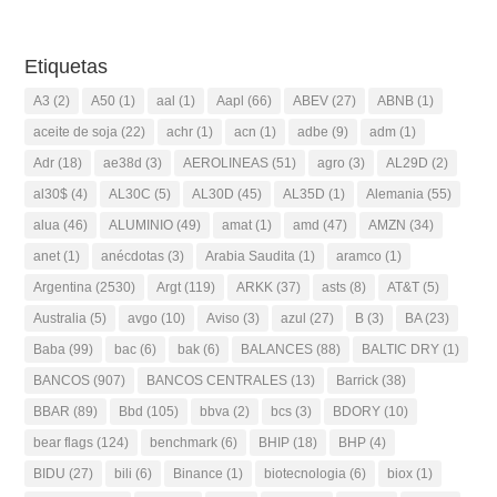
Etiquetas
A3
(2)
A50
(1)
aal
(1)
Aapl
(66)
ABEV
(27)
ABNB
(1)
aceite de soja
(22)
achr
(1)
acn
(1)
adbe
(9)
adm
(1)
Adr
(18)
ae38d
(3)
AEROLINEAS
(51)
agro
(3)
AL29D
(2)
al30$
(4)
AL30C
(5)
AL30D
(45)
AL35D
(1)
Alemania
(55)
alua
(46)
ALUMINIO
(49)
amat
(1)
amd
(47)
AMZN
(34)
anet
(1)
anécdotas
(3)
Arabia Saudita
(1)
aramco
(1)
Argentina
(2530)
Argt
(119)
ARKK
(37)
asts
(8)
AT&T
(5)
Australia
(5)
avgo
(10)
Aviso
(3)
azul
(27)
B
(3)
BA
(23)
Baba
(99)
bac
(6)
bak
(6)
BALANCES
(88)
BALTIC DRY
(1)
BANCOS
(907)
BANCOS CENTRALES
(13)
Barrick
(38)
BBAR
(89)
Bbd
(105)
bbva
(2)
bcs
(3)
BDORY
(10)
bear flags
(124)
benchmark
(6)
BHIP
(18)
BHP
(4)
BIDU
(27)
bili
(6)
Binance
(1)
biotecnologia
(6)
biox
(1)