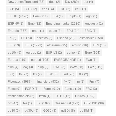
Dow Jones Transport
(88)
duol
(2)
Dxy
(289)
ebr
(4)
ECB
(5)
ECH
(12)
edn
(14)
EDU
(2)
ee.u
(7)
EE.UU.
(4496)
Eem
(211)
EFA
(1)
Egipto
(1)
egpt
(1)
EGRNF
(1)
Emb
(32)
Emerging market
(2236)
encuesta
(1)
Energia
(377)
enph
(1)
epam
(3)
EPU
(14)
ERIC
(1)
Erj
(3)
ES
(73)
escritos
(3)
España
(20)
estadistica
(158)
ETF
(13)
ETFs
(1723)
ethereum
(95)
ethusd
(96)
ETN
(10)
eu10y
(5)
eurgbp
(1)
EURILS
(2)
eurjpy
(1)
Euro
(104)
Europa
(119)
eurusd
(105)
EVERGRANDE
(1)
Ewg
(1)
ewh
(4)
ewj
(3)
ewp
(2)
EWU
(3)
eww
(28)
Ewz
(319)
F
(1)
fb
(27)
fcx
(2)
FDX
(5)
Fed
(26)
ffie
(2)
Fibonacci
(3987)
financiero
(932)
fly
(5)
fm
(2)
Fnv
(7)
Fomc
(9)
FORD
(1)
Forex
(912)
francia
(10)
FRC
(3)
frontier markets
(2)
ftmib
(1)
FUTU
(12)
futuros
(1162)
fvx
(47)
fxe
(1)
FXI
(102)
Gas natural
(123)
GBPUSD
(39)
gd30
(6)
gd30d
(9)
GD35
(3)
gd35d
(8)
gd38d
(1)