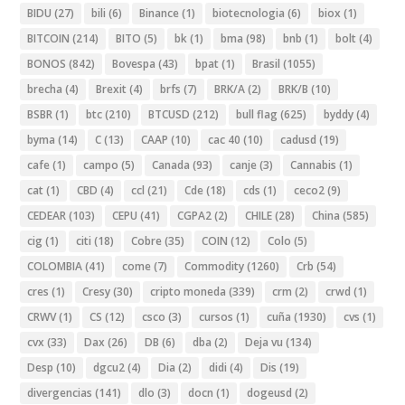
BIDU
(27)
bili
(6)
Binance
(1)
biotecnologia
(6)
biox
(1)
BITCOIN
(214)
BITO
(5)
bk
(1)
bma
(98)
bnb
(1)
bolt
(4)
BONOS
(842)
Bovespa
(43)
bpat
(1)
Brasil
(1055)
brecha
(4)
Brexit
(4)
brfs
(7)
BRK/A
(2)
BRK/B
(10)
BSBR
(1)
btc
(210)
BTCUSD
(212)
bull flag
(625)
byddy
(4)
byma
(14)
C
(13)
CAAP
(10)
cac 40
(10)
cadusd
(19)
cafe
(1)
campo
(5)
Canada
(93)
canje
(3)
Cannabis
(1)
cat
(1)
CBD
(4)
ccl
(21)
Cde
(18)
cds
(1)
ceco2
(9)
CEDEAR
(103)
CEPU
(41)
CGPA2
(2)
CHILE
(28)
China
(585)
cig
(1)
citi
(18)
Cobre
(35)
COIN
(12)
Colo
(5)
COLOMBIA
(41)
come
(7)
Commodity
(1260)
Crb
(54)
cres
(1)
Cresy
(30)
cripto moneda
(339)
crm
(2)
crwd
(1)
CRWV
(1)
CS
(12)
csco
(3)
cursos
(1)
cuña
(1930)
cvs
(1)
cvx
(33)
Dax
(26)
DB
(6)
dba
(2)
Deja vu
(134)
Desp
(10)
dgcu2
(4)
Dia
(2)
didi
(4)
Dis
(19)
divergencias
(141)
dlo
(3)
docn
(1)
dogeusd
(2)