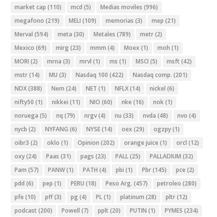
market cap
(110)
mcd
(5)
Medias moviles
(996)
megafono
(219)
MELI
(109)
memorias
(3)
mep
(21)
Merval
(594)
meta
(30)
Metales
(789)
metr
(2)
Mexico
(69)
mirg
(23)
mmm
(4)
Moex
(1)
moh
(1)
MORI
(2)
mrna
(3)
mrvl
(1)
ms
(1)
MSCI
(5)
msft
(42)
mstr
(14)
MU
(3)
Nasdaq 100
(422)
Nasdaq comp.
(201)
NDX
(388)
Nem
(24)
NET
(1)
NFLX
(14)
nickel
(6)
nifty50
(1)
nikkei
(11)
NIO
(60)
nke
(16)
nok
(1)
noruega
(5)
nq
(79)
nrgv
(4)
nu
(33)
nvda
(48)
nvo
(4)
nycb
(2)
NYFANG
(6)
NYSE
(14)
oex
(29)
ogzpy
(1)
oibr3
(2)
oklo
(1)
Opinion
(202)
orange juice
(1)
orcl
(12)
oxy
(24)
Paas
(31)
pags
(23)
PALL
(25)
PALLADIUM
(32)
Pam
(57)
PANW
(1)
PATH
(4)
pbi
(1)
Pbr
(145)
pce
(2)
pdd
(6)
pep
(1)
PERU
(18)
Peso Arg.
(457)
petroleo
(280)
pfe
(10)
pff
(3)
pg
(4)
PL
(1)
platinum
(28)
pltr
(12)
podcast
(200)
Powell
(7)
pplt
(20)
PUTIN
(1)
PYMES
(234)