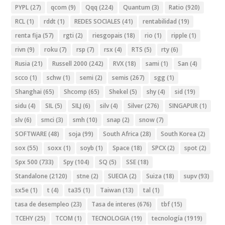
PYPL
(27)
qcom
(9)
Qqq
(224)
Quantum
(3)
Ratio
(920)
RCL
(1)
rddt
(1)
REDES SOCIALES
(41)
rentabilidad
(19)
renta fija
(57)
rgti
(2)
riesgopais
(18)
rio
(1)
ripple
(1)
rivn
(9)
roku
(7)
rsp
(7)
rsx
(4)
RTS
(5)
rty
(6)
Rusia
(21)
Russell 2000
(242)
RVX
(18)
sami
(1)
San
(4)
scco
(1)
schw
(1)
semi
(2)
semis
(267)
sgg
(1)
Shanghai
(65)
Shcomp
(65)
Shekel
(5)
shy
(4)
sid
(19)
sidu
(4)
SIL
(5)
SILJ
(6)
silv
(4)
Silver
(276)
SINGAPUR
(1)
slv
(6)
smci
(3)
smh
(10)
snap
(2)
snow
(7)
SOFTWARE
(48)
soja
(99)
South Africa
(28)
South Korea
(2)
sox
(55)
soxx
(1)
soyb
(1)
Space
(18)
SPCX
(2)
spot
(2)
Spx 500
(733)
Spy
(104)
SQ
(5)
SSE
(18)
Standalone
(2120)
stne
(2)
SUECIA
(2)
Suiza
(18)
supv
(93)
sx5e
(1)
t
(4)
ta35
(1)
Taiwan
(13)
tal
(1)
tasa de desempleo
(23)
Tasa de interes
(676)
tbf
(15)
TCEHY
(25)
TCOM
(1)
TECNOLOGIA
(19)
tecnología
(1919)