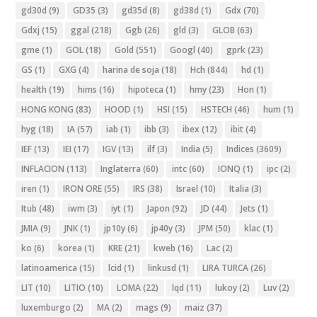
gd30d
(9)
GD35
(3)
gd35d
(8)
gd38d
(1)
Gdx
(70)
Gdxj
(15)
ggal
(218)
Ggb
(26)
gld
(3)
GLOB
(63)
gme
(1)
GOL
(18)
Gold
(551)
Googl
(40)
gprk
(23)
GS
(1)
GXG
(4)
harina de soja
(18)
Hch
(844)
hd
(1)
health
(19)
hims
(16)
hipoteca
(1)
hmy
(23)
Hon
(1)
HONG KONG
(83)
HOOD
(1)
HSI
(15)
HSTECH
(46)
hum
(1)
hyg
(18)
IA
(57)
iab
(1)
ibb
(3)
ibex
(12)
ibit
(4)
IEF
(13)
IEI
(17)
IGV
(13)
ilf
(3)
India
(5)
Indices
(3609)
INFLACION
(113)
Inglaterra
(60)
intc
(60)
IONQ
(1)
ipc
(2)
iren
(1)
IRON ORE
(55)
IRS
(38)
Israel
(10)
Italia
(3)
Itub
(48)
iwm
(3)
iyt
(1)
Japon
(92)
JD
(44)
Jets
(1)
JMIA
(9)
JNK
(1)
jp10y
(6)
jp40y
(3)
JPM
(50)
klac
(1)
ko
(6)
korea
(1)
KRE
(21)
kweb
(16)
Lac
(2)
latinoamerica
(15)
lcid
(1)
linkusd
(1)
LIRA TURCA
(26)
LIT
(10)
LITIO
(10)
LOMA
(22)
lqd
(11)
lukoy
(2)
Luv
(2)
luxemburgo
(2)
MA
(2)
mags
(9)
maiz
(37)