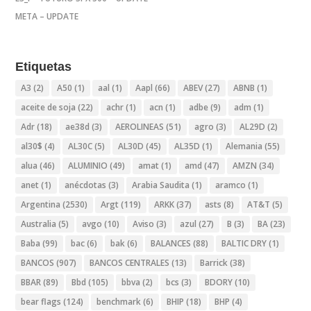
META – UPDATE
Etiquetas
A3
(2)
A50
(1)
aal
(1)
Aapl
(66)
ABEV
(27)
ABNB
(1)
aceite de soja
(22)
achr
(1)
acn
(1)
adbe
(9)
adm
(1)
Adr
(18)
ae38d
(3)
AEROLINEAS
(51)
agro
(3)
AL29D
(2)
al30$
(4)
AL30C
(5)
AL30D
(45)
AL35D
(1)
Alemania
(55)
alua
(46)
ALUMINIO
(49)
amat
(1)
amd
(47)
AMZN
(34)
anet
(1)
anécdotas
(3)
Arabia Saudita
(1)
aramco
(1)
Argentina
(2530)
Argt
(119)
ARKK
(37)
asts
(8)
AT&T
(5)
Australia
(5)
avgo
(10)
Aviso
(3)
azul
(27)
B
(3)
BA
(23)
Baba
(99)
bac
(6)
bak
(6)
BALANCES
(88)
BALTIC DRY
(1)
BANCOS
(907)
BANCOS CENTRALES
(13)
Barrick
(38)
BBAR
(89)
Bbd
(105)
bbva
(2)
bcs
(3)
BDORY
(10)
bear flags
(124)
benchmark
(6)
BHIP
(18)
BHP
(4)