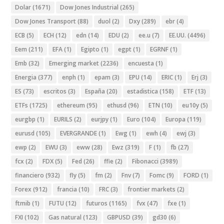
Dolar
(1671)
Dow Jones Industrial
(265)
Dow Jones Transport
(88)
duol
(2)
Dxy
(289)
ebr
(4)
ECB
(5)
ECH
(12)
edn
(14)
EDU
(2)
ee.u
(7)
EE.UU.
(4496)
Eem
(211)
EFA
(1)
Egipto
(1)
egpt
(1)
EGRNF
(1)
Emb
(32)
Emerging market
(2236)
encuesta
(1)
Energia
(377)
enph
(1)
epam
(3)
EPU
(14)
ERIC
(1)
Erj
(3)
ES
(73)
escritos
(3)
España
(20)
estadistica
(158)
ETF
(13)
ETFs
(1725)
ethereum
(95)
ethusd
(96)
ETN
(10)
eu10y
(5)
eurgbp
(1)
EURILS
(2)
eurjpy
(1)
Euro
(104)
Europa
(119)
eurusd
(105)
EVERGRANDE
(1)
Ewg
(1)
ewh
(4)
ewj
(3)
ewp
(2)
EWU
(3)
eww
(28)
Ewz
(319)
F
(1)
fb
(27)
fcx
(2)
FDX
(5)
Fed
(26)
ffie
(2)
Fibonacci
(3989)
financiero
(932)
fly
(5)
fm
(2)
Fnv
(7)
Fomc
(9)
FORD
(1)
Forex
(912)
francia
(10)
FRC
(3)
frontier markets
(2)
ftmib
(1)
FUTU
(12)
futuros
(1165)
fvx
(47)
fxe
(1)
FXI
(102)
Gas natural
(123)
GBPUSD
(39)
gd30
(6)