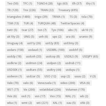
Teo
(50)
TFC
(1)
TGNO4
(28)
tgs
(63)
tlh
(37)
tlry
(1)
Tlt
(120)
Tnx
(226)
TRAN
(22)
Treasury
(695)
triangulos
(1480)
trigo
(39)
TRIVIA
(1)
TS
(3)
tsla
(70)
TSM
(13)
TUR
(4)
TURQUIA
(48)
TwitterSpaces
(4)
twtr
(5)
txar
(27)
txn
(7)
Tyx
(106)
ubs
(1)
uk10
(1)
uk10y
(3)
UNG
(5)
unh
(6)
ups
(2)
ura
(6)
uranio
(9)
Uruguay
(4)
us01y
(26)
us02y
(83)
us03my
(3)
usdars
(158)
usdaud
(1)
USDBRL
(100)
usdchf
(5)
usdclp
(18)
usdcnh
(33)
usdcop
(8)
USDILS
(9)
USDJPY
(65)
usdkrw
(2)
usdmxn
(24)
usdpen
(2)
usdrub
(11)
USDSEK
(1)
usdtars
(55)
usdtry
(44)
usduyu
(1)
usdwon
(1)
usdzar
(5)
USO
(12)
uup
(2)
uuuu
(2)
V
(3)
Vale
(70)
valo
(6)
Venezuela
(1)
video
(200)
VISA
(6)
VIST
(77)
Vix
(200)
volatilidad
(236)
Volumen
(170)
Vvix
(6)
vxd
(1)
vxn
(17)
Vxx
(15)
WAL
(1)
wb
(2)
wba
(1)
wmt
(2)
wti
(221)
XAL
(1)
xau
(5)
xhb
(3)