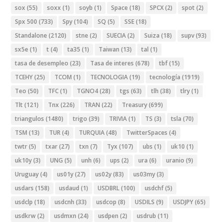
sox
(55)
soxx
(1)
soyb
(1)
Space
(18)
SPCX
(2)
spot
(2)
Spx 500
(733)
Spy
(104)
SQ
(5)
SSE
(18)
Standalone
(2120)
stne
(2)
SUECIA
(2)
Suiza
(18)
supv
(93)
sx5e
(1)
t
(4)
ta35
(1)
Taiwan
(13)
tal
(1)
tasa de desempleo
(23)
Tasa de interes
(678)
tbf
(15)
TCEHY
(25)
TCOM
(1)
TECNOLOGIA
(19)
tecnología
(1919)
Teo
(50)
TFC
(1)
TGNO4
(28)
tgs
(63)
tlh
(38)
tlry
(1)
Tlt
(121)
Tnx
(226)
TRAN
(22)
Treasury
(699)
triangulos
(1480)
trigo
(39)
TRIVIA
(1)
TS
(3)
tsla
(70)
TSM
(13)
TUR
(4)
TURQUIA
(48)
TwitterSpaces
(4)
twtr
(5)
txar
(27)
txn
(7)
Tyx
(107)
ubs
(1)
uk10
(1)
uk10y
(3)
UNG
(5)
unh
(6)
ups
(2)
ura
(6)
uranio
(9)
Uruguay
(4)
us01y
(27)
us02y
(83)
us03my
(3)
usdars
(158)
usdaud
(1)
USDBRL
(100)
usdchf
(5)
usdclp
(18)
usdcnh
(33)
usdcop
(8)
USDILS
(9)
USDJPY
(65)
usdkrw
(2)
usdmxn
(24)
usdpen
(2)
usdrub
(11)