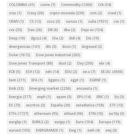
COLOMBIA
(41)
come
(7)
Commodity
(1260)
Crb
(54)
cres
(1)
Cresy
(30)
cripto moneda
(339)
crm
(2)
crwd
(1)
CRWV
(1)
CS
(12)
csco
(3)
cursos
(1)
cuña
(1931)
cvs
(1)
cvx
(33)
Dax
(26)
DB
(6)
dba
(2)
Deja vu
(134)
Desp
(10)
dgcu2
(4)
Dia
(2)
didi
(4)
Dis
(19)
divergencias
(141)
dlo
(3)
docn
(1)
dogeusd
(2)
Dolar
(1672)
Dow Jones Industrial
(265)
Dow Jones Transport
(88)
duol
(2)
Dxy
(290)
ebr
(4)
ECB
(5)
ECH
(12)
edn
(14)
EDU
(2)
ee.u
(7)
EE.UU.
(4500)
Eem
(211)
EFA
(1)
Egipto
(1)
egpt
(1)
EGRNF
(1)
Emb
(32)
Emerging market
(2236)
encuesta
(1)
Energia
(377)
enph
(1)
epam
(3)
EPU
(14)
ERIC
(1)
Erj
(3)
ES
(73)
escritos
(3)
España
(20)
estadistica
(158)
ETF
(13)
ETFs
(1727)
ethereum
(95)
ethusd
(96)
ETN
(10)
eu10y
(5)
eurgbp
(1)
EURILS
(2)
eurjpy
(1)
Euro
(104)
Europa
(119)
eurusd
(105)
EVERGRANDE
(1)
Ewg
(1)
ewh
(4)
ewj
(3)