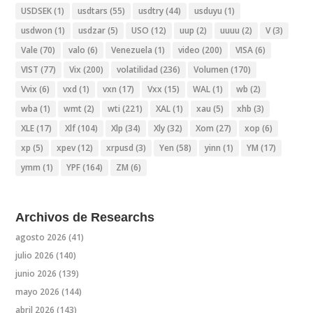
USDSEK
(1)
usdtars
(55)
usdtry
(44)
usduyu
(1)
usdwon
(1)
usdzar
(5)
USO
(12)
uup
(2)
uuuu
(2)
V
(3)
Vale
(70)
valo
(6)
Venezuela
(1)
video
(200)
VISA
(6)
VIST
(77)
Vix
(200)
volatilidad
(236)
Volumen
(170)
Vvix
(6)
vxd
(1)
vxn
(17)
Vxx
(15)
WAL
(1)
wb
(2)
wba
(1)
wmt
(2)
wti
(221)
XAL
(1)
xau
(5)
xhb
(3)
XLE
(17)
Xlf
(104)
Xlp
(34)
Xly
(32)
Xom
(27)
xop
(6)
xp
(5)
xpev
(12)
xrpusd
(3)
Yen
(58)
yinn
(1)
YM
(17)
ymm
(1)
YPF
(164)
ZM
(6)
Archivos de Researchs
agosto 2026
(41)
julio 2026
(140)
junio 2026
(139)
mayo 2026
(144)
abril 2026
(143)