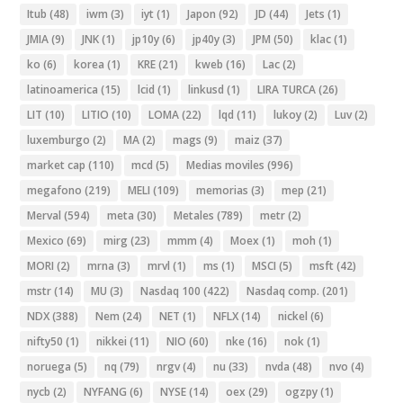
Itub
(48)
iwm
(3)
iyt
(1)
Japon
(92)
JD
(44)
Jets
(1)
JMIA
(9)
JNK
(1)
jp10y
(6)
jp40y
(3)
JPM
(50)
klac
(1)
ko
(6)
korea
(1)
KRE
(21)
kweb
(16)
Lac
(2)
latinoamerica
(15)
lcid
(1)
linkusd
(1)
LIRA TURCA
(26)
LIT
(10)
LITIO
(10)
LOMA
(22)
lqd
(11)
lukoy
(2)
Luv
(2)
luxemburgo
(2)
MA
(2)
mags
(9)
maiz
(37)
market cap
(110)
mcd
(5)
Medias moviles
(996)
megafono
(219)
MELI
(109)
memorias
(3)
mep
(21)
Merval
(594)
meta
(30)
Metales
(789)
metr
(2)
Mexico
(69)
mirg
(23)
mmm
(4)
Moex
(1)
moh
(1)
MORI
(2)
mrna
(3)
mrvl
(1)
ms
(1)
MSCI
(5)
msft
(42)
mstr
(14)
MU
(3)
Nasdaq 100
(422)
Nasdaq comp.
(201)
NDX
(388)
Nem
(24)
NET
(1)
NFLX
(14)
nickel
(6)
nifty50
(1)
nikkei
(11)
NIO
(60)
nke
(16)
nok
(1)
noruega
(5)
nq
(79)
nrgv
(4)
nu
(33)
nvda
(48)
nvo
(4)
nycb
(2)
NYFANG
(6)
NYSE
(14)
oex
(29)
ogzpy
(1)