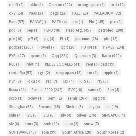
oibr3
(2)
oklo
(1)
Opinion
(202)
orange juice
(1)
orcl
(12)
oxy
(24)
Paas
(31)
pags
(23)
PALL
(25)
PALLADIUM
(32)
Pam
(57)
PANW
(1)
PATH
(4)
pbi
(1)
Pbr
(145)
pce
(2)
pdd
(6)
pep
(1)
PERU
(18)
Peso Arg.
(457)
petroleo
(280)
pfe
(10)
pff
(3)
pg
(4)
PL
(1)
platinum
(28)
pltr
(12)
podcast
(200)
Powell
(7)
pplt
(20)
PUTIN
(1)
PYMES
(234)
PYPL
(27)
qcom
(9)
Qqq
(224)
Quantum
(3)
Ratio
(920)
RCL
(1)
rddt
(1)
REDES SOCIALES
(41)
rentabilidad
(19)
renta fija
(57)
rgti
(2)
riesgopais
(18)
rio
(1)
ripple
(1)
rivn
(9)
roku
(7)
rsp
(7)
rsx
(4)
RTS
(5)
rty
(6)
Rusia
(21)
Russell 2000
(242)
RVX
(18)
sami
(1)
San
(4)
scco
(1)
schw
(1)
semi
(2)
semis
(267)
sgg
(1)
Shanghai
(65)
Shcomp
(65)
Shekel
(5)
shy
(4)
sid
(19)
sidu
(4)
SIL
(5)
SILJ
(6)
silv
(4)
Silver
(276)
SINGAPUR
(1)
slv
(6)
smci
(3)
smh
(10)
snap
(2)
snow
(7)
SOFTWARE
(48)
soja
(99)
South Africa
(28)
South Korea
(2)