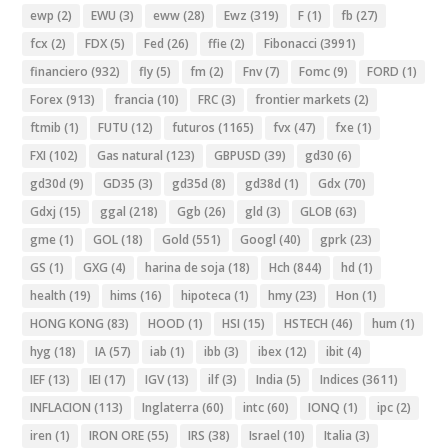
ewp
(2)
EWU
(3)
eww
(28)
Ewz
(319)
F
(1)
fb
(27)
fcx
(2)
FDX
(5)
Fed
(26)
ffie
(2)
Fibonacci
(3991)
financiero
(932)
fly
(5)
fm
(2)
Fnv
(7)
Fomc
(9)
FORD
(1)
Forex
(913)
francia
(10)
FRC
(3)
frontier markets
(2)
ftmib
(1)
FUTU
(12)
futuros
(1165)
fvx
(47)
fxe
(1)
FXI
(102)
Gas natural
(123)
GBPUSD
(39)
gd30
(6)
gd30d
(9)
GD35
(3)
gd35d
(8)
gd38d
(1)
Gdx
(70)
Gdxj
(15)
ggal
(218)
Ggb
(26)
gld
(3)
GLOB
(63)
gme
(1)
GOL
(18)
Gold
(551)
Googl
(40)
gprk
(23)
GS
(1)
GXG
(4)
harina de soja
(18)
Hch
(844)
hd
(1)
health
(19)
hims
(16)
hipoteca
(1)
hmy
(23)
Hon
(1)
HONG KONG
(83)
HOOD
(1)
HSI
(15)
HSTECH
(46)
hum
(1)
hyg
(18)
IA
(57)
iab
(1)
ibb
(3)
ibex
(12)
ibit
(4)
IEF
(13)
IEI
(17)
IGV
(13)
ilf
(3)
India
(5)
Indices
(3611)
INFLACION
(113)
Inglaterra
(60)
intc
(60)
IONQ
(1)
ipc
(2)
iren
(1)
IRON ORE
(55)
IRS
(38)
Israel
(10)
Italia
(3)