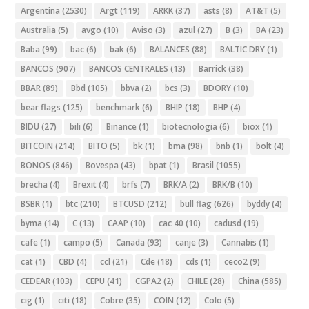
Argentina
(2530)
Argt
(119)
ARKK
(37)
asts
(8)
AT&T
(5)
Australia
(5)
avgo
(10)
Aviso
(3)
azul
(27)
B
(3)
BA
(23)
Baba
(99)
bac
(6)
bak
(6)
BALANCES
(88)
BALTIC DRY
(1)
BANCOS
(907)
BANCOS CENTRALES
(13)
Barrick
(38)
BBAR
(89)
Bbd
(105)
bbva
(2)
bcs
(3)
BDORY
(10)
bear flags
(125)
benchmark
(6)
BHIP
(18)
BHP
(4)
BIDU
(27)
bili
(6)
Binance
(1)
biotecnologia
(6)
biox
(1)
BITCOIN
(214)
BITO
(5)
bk
(1)
bma
(98)
bnb
(1)
bolt
(4)
BONOS
(846)
Bovespa
(43)
bpat
(1)
Brasil
(1055)
brecha
(4)
Brexit
(4)
brfs
(7)
BRK/A
(2)
BRK/B
(10)
BSBR
(1)
btc
(210)
BTCUSD
(212)
bull flag
(626)
byddy
(4)
byma
(14)
C
(13)
CAAP
(10)
cac 40
(10)
cadusd
(19)
cafe
(1)
campo
(5)
Canada
(93)
canje
(3)
Cannabis
(1)
cat
(1)
CBD
(4)
ccl
(21)
Cde
(18)
cds
(1)
ceco2
(9)
CEDEAR
(103)
CEPU
(41)
CGPA2
(2)
CHILE
(28)
China
(585)
cig
(1)
citi
(18)
Cobre
(35)
COIN
(12)
Colo
(5)