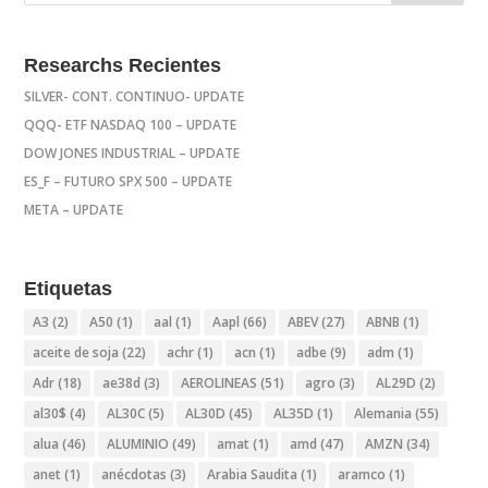
Researchs Recientes
SILVER- CONT. CONTINUO- UPDATE
QQQ- ETF NASDAQ 100 – UPDATE
DOW JONES INDUSTRIAL – UPDATE
ES_F – FUTURO SPX 500 – UPDATE
META – UPDATE
Etiquetas
A3
(2)
A50
(1)
aal
(1)
Aapl
(66)
ABEV
(27)
ABNB
(1)
aceite de soja
(22)
achr
(1)
acn
(1)
adbe
(9)
adm
(1)
Adr
(18)
ae38d
(3)
AEROLINEAS
(51)
agro
(3)
AL29D
(2)
al30$
(4)
AL30C
(5)
AL30D
(45)
AL35D
(1)
Alemania
(55)
alua
(46)
ALUMINIO
(49)
amat
(1)
amd
(47)
AMZN
(34)
anet
(1)
anécdotas
(3)
Arabia Saudita
(1)
aramco
(1)