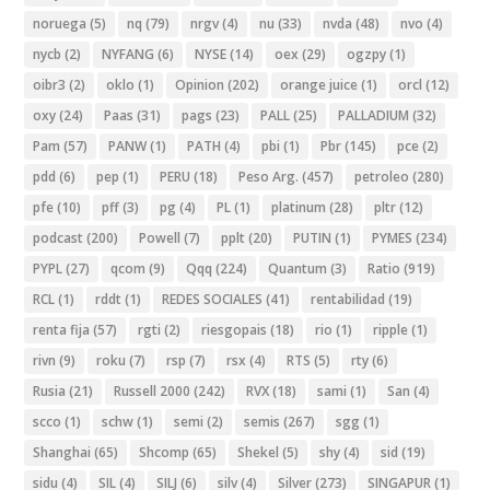
noruega
(5)
nq
(79)
nrgv
(4)
nu
(33)
nvda
(48)
nvo
(4)
nycb
(2)
NYFANG
(6)
NYSE
(14)
oex
(29)
ogzpy
(1)
oibr3
(2)
oklo
(1)
Opinion
(202)
orange juice
(1)
orcl
(12)
oxy
(24)
Paas
(31)
pags
(23)
PALL
(25)
PALLADIUM
(32)
Pam
(57)
PANW
(1)
PATH
(4)
pbi
(1)
Pbr
(145)
pce
(2)
pdd
(6)
pep
(1)
PERU
(18)
Peso Arg.
(457)
petroleo
(280)
pfe
(10)
pff
(3)
pg
(4)
PL
(1)
platinum
(28)
pltr
(12)
podcast
(200)
Powell
(7)
pplt
(20)
PUTIN
(1)
PYMES
(234)
PYPL
(27)
qcom
(9)
Qqq
(224)
Quantum
(3)
Ratio
(919)
RCL
(1)
rddt
(1)
REDES SOCIALES
(41)
rentabilidad
(19)
renta fija
(57)
rgti
(2)
riesgopais
(18)
rio
(1)
ripple
(1)
rivn
(9)
roku
(7)
rsp
(7)
rsx
(4)
RTS
(5)
rty
(6)
Rusia
(21)
Russell 2000
(242)
RVX
(18)
sami
(1)
San
(4)
scco
(1)
schw
(1)
semi
(2)
semis
(267)
sgg
(1)
Shanghai
(65)
Shcomp
(65)
Shekel
(5)
shy
(4)
sid
(19)
sidu
(4)
SIL
(4)
SILJ
(6)
silv
(4)
Silver
(273)
SINGAPUR
(1)