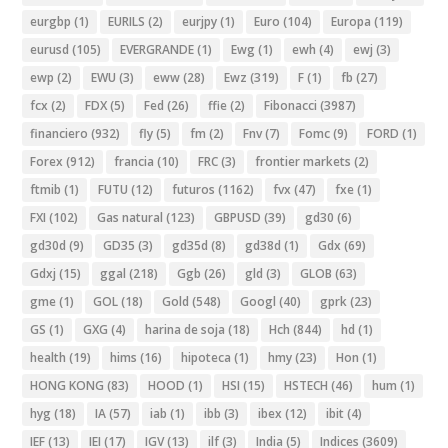
eurgbp
(1)
EURILS
(2)
eurjpy
(1)
Euro
(104)
Europa
(119)
eurusd
(105)
EVERGRANDE
(1)
Ewg
(1)
ewh
(4)
ewj
(3)
ewp
(2)
EWU
(3)
eww
(28)
Ewz
(319)
F
(1)
fb
(27)
fcx
(2)
FDX
(5)
Fed
(26)
ffie
(2)
Fibonacci
(3987)
financiero
(932)
fly
(5)
fm
(2)
Fnv
(7)
Fomc
(9)
FORD
(1)
Forex
(912)
francia
(10)
FRC
(3)
frontier markets
(2)
ftmib
(1)
FUTU
(12)
futuros
(1162)
fvx
(47)
fxe
(1)
FXI
(102)
Gas natural
(123)
GBPUSD
(39)
gd30
(6)
gd30d
(9)
GD35
(3)
gd35d
(8)
gd38d
(1)
Gdx
(69)
Gdxj
(15)
ggal
(218)
Ggb
(26)
gld
(3)
GLOB
(63)
gme
(1)
GOL
(18)
Gold
(548)
Googl
(40)
gprk
(23)
GS
(1)
GXG
(4)
harina de soja
(18)
Hch
(844)
hd
(1)
health
(19)
hims
(16)
hipoteca
(1)
hmy
(23)
Hon
(1)
HONG KONG
(83)
HOOD
(1)
HSI
(15)
HSTECH
(46)
hum
(1)
hyg
(18)
IA
(57)
iab
(1)
ibb
(3)
ibex
(12)
ibit
(4)
IEF
(13)
IEI
(17)
IGV
(13)
ilf
(3)
India
(5)
Indices
(3609)