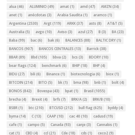
alua
(46)
ALUMINIO
(49)
amat
(1)
amd
(47)
AMZN
(34)
anet
(1)
anécdotas
(3)
Arabia Saudita
(1)
aramco
(1)
Argentina
(2530)
Argt
(119)
ARKK
(37)
asts
(8)
AT&T
(5)
Australia
(5)
avgo
(10)
Aviso
(3)
azul
(27)
B
(3)
BA
(23)
Baba
(99)
bac
(6)
bak
(6)
BALANCES
(88)
BALTIC DRY
(1)
BANCOS
(907)
BANCOS CENTRALES
(13)
Barrick
(38)
BBAR
(89)
Bbd
(105)
bbva
(2)
bcs
(3)
BDORY
(10)
bear flags
(124)
benchmark
(6)
BHIP
(18)
BHP
(4)
BIDU
(27)
bili
(6)
Binance
(1)
biotecnologia
(6)
biox
(1)
BITCOIN
(214)
BITO
(5)
bk
(1)
bma
(98)
bnb
(1)
bolt
(4)
BONOS
(842)
Bovespa
(43)
bpat
(1)
Brasil
(1055)
brecha
(4)
Brexit
(4)
brfs
(7)
BRK/A
(2)
BRK/B
(10)
BSBR
(1)
btc
(210)
BTCUSD
(212)
bull flag
(625)
byddy
(4)
byma
(14)
C
(13)
CAAP
(10)
cac 40
(10)
cadusd
(19)
cafe
(1)
campo
(5)
Canada
(93)
canje
(3)
Cannabis
(1)
cat
(1)
CBD
(4)
ccl
(21)
Cde
(18)
cds
(1)
ceco2
(9)