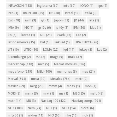
INFLACION
(113)
Inglaterra
(60)
intc
(60)
IONQ
(1)
ipc
(2)
iren
(1)
IRON ORE
(55)
IRS
(38)
Israel
(10)
Italia
(3)
Itub
(48)
iwm
(3)
iyt
(1)
Japon
(92)
JD
(44)
Jets
(1)
JMIA
(9)
JNK
(1)
jp10y
(6)
jp40y
(3)
JPM
(50)
klac
(1)
ko
(6)
korea
(1)
KRE
(21)
kweb
(16)
Lac
(2)
latinoamerica
(15)
lcid
(1)
linkusd
(1)
LIRA TURCA
(26)
LIT
(10)
LITIO
(10)
LOMA
(22)
lqd
(11)
lukoy
(2)
Luv
(2)
luxemburgo
(2)
MA
(2)
mags
(9)
maiz
(37)
market cap
(110)
mcd
(5)
Medias moviles
(996)
megafono
(219)
MELI
(109)
memorias
(3)
mep
(21)
Merval
(594)
meta
(30)
Metales
(784)
metr
(2)
Mexico
(69)
mirg
(23)
mmm
(4)
Moex
(1)
moh
(1)
MORI
(2)
mrna
(3)
mrvl
(1)
ms
(1)
MSCI
(5)
msft
(42)
mstr
(14)
MU
(3)
Nasdaq 100
(422)
Nasdaq comp.
(201)
NDX
(388)
Nem
(24)
NET
(1)
NFLX
(14)
nickel
(6)
nifty50
(1)
nikkei
(11)
NIO
(60)
nke
(16)
nok
(1)