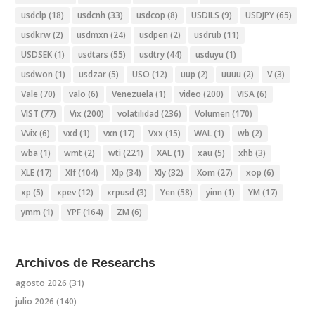
usdclp
(18)
usdcnh
(33)
usdcop
(8)
USDILS
(9)
USDJPY
(65)
usdkrw
(2)
usdmxn
(24)
usdpen
(2)
usdrub
(11)
USDSEK
(1)
usdtars
(55)
usdtry
(44)
usduyu
(1)
usdwon
(1)
usdzar
(5)
USO
(12)
uup
(2)
uuuu
(2)
V
(3)
Vale
(70)
valo
(6)
Venezuela
(1)
video
(200)
VISA
(6)
VIST
(77)
Vix
(200)
volatilidad
(236)
Volumen
(170)
Vvix
(6)
vxd
(1)
vxn
(17)
Vxx
(15)
WAL
(1)
wb
(2)
wba
(1)
wmt
(2)
wti
(221)
XAL
(1)
xau
(5)
xhb
(3)
XLE
(17)
Xlf
(104)
Xlp
(34)
Xly
(32)
Xom
(27)
xop
(6)
xp
(5)
xpev
(12)
xrpusd
(3)
Yen
(58)
yinn
(1)
YM
(17)
ymm
(1)
YPF
(164)
ZM
(6)
Archivos de Researchs
agosto 2026
(31)
julio 2026
(140)