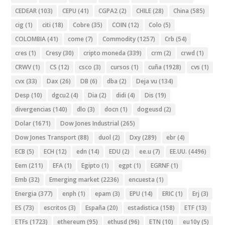
CEDEAR
(103)
CEPU
(41)
CGPA2
(2)
CHILE
(28)
China
(585)
cig
(1)
citi
(18)
Cobre
(35)
COIN
(12)
Colo
(5)
COLOMBIA
(41)
come
(7)
Commodity
(1257)
Crb
(54)
cres
(1)
Cresy
(30)
cripto moneda
(339)
crm
(2)
crwd
(1)
CRWV
(1)
CS
(12)
csco
(3)
cursos
(1)
cuña
(1928)
cvs
(1)
cvx
(33)
Dax
(26)
DB
(6)
dba
(2)
Deja vu
(134)
Desp
(10)
dgcu2
(4)
Dia
(2)
didi
(4)
Dis
(19)
divergencias
(140)
dlo
(3)
docn
(1)
dogeusd
(2)
Dolar
(1671)
Dow Jones Industrial
(265)
Dow Jones Transport
(88)
duol
(2)
Dxy
(289)
ebr
(4)
ECB
(5)
ECH
(12)
edn
(14)
EDU
(2)
ee.u
(7)
EE.UU.
(4496)
Eem
(211)
EFA
(1)
Egipto
(1)
egpt
(1)
EGRNF
(1)
Emb
(32)
Emerging market
(2236)
encuesta
(1)
Energia
(377)
enph
(1)
epam
(3)
EPU
(14)
ERIC
(1)
Erj
(3)
ES
(73)
escritos
(3)
España
(20)
estadistica
(158)
ETF
(13)
ETFs
(1723)
ethereum
(95)
ethusd
(96)
ETN
(10)
eu10y
(5)