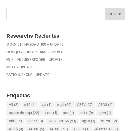
Researchs Recientes
QQQ- ETF NASDAQ 100 – UPDATE
DOW JONES INDUSTRIAL – UPDATE
ES_F – FUTURO SPX 500 – UPDATE
META – UPDATE
RATIO XLP/ XLY – UPDATE
Etiquetas
A3
(2)
A50
(1)
aal
(1)
Aapl
(66)
ABEV
(27)
ABNB
(1)
aceite de soja
(22)
achr
(1)
acn
(1)
adbe
(9)
adm
(1)
Adr
(18)
ae38d
(3)
AEROLINEAS
(51)
agro
(3)
AL29D
(2)
al30$
(4)
AL30C
(5)
AL30D
(45)
AL35D
(1)
Alemania
(55)