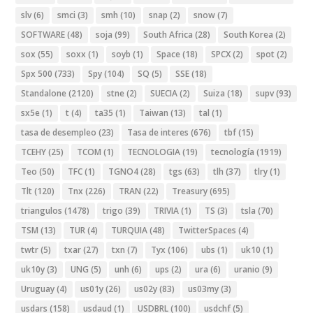
slv
(6)
smci
(3)
smh
(10)
snap
(2)
snow
(7)
SOFTWARE
(48)
soja
(99)
South Africa
(28)
South Korea
(2)
sox
(55)
soxx
(1)
soyb
(1)
Space
(18)
SPCX
(2)
spot
(2)
Spx 500
(733)
Spy
(104)
SQ
(5)
SSE
(18)
Standalone
(2120)
stne
(2)
SUECIA
(2)
Suiza
(18)
supv
(93)
sx5e
(1)
t
(4)
ta35
(1)
Taiwan
(13)
tal
(1)
tasa de desempleo
(23)
Tasa de interes
(676)
tbf
(15)
TCEHY
(25)
TCOM
(1)
TECNOLOGIA
(19)
tecnología
(1919)
Teo
(50)
TFC
(1)
TGNO4
(28)
tgs
(63)
tlh
(37)
tlry
(1)
Tlt
(120)
Tnx
(226)
TRAN
(22)
Treasury
(695)
triangulos
(1478)
trigo
(39)
TRIVIA
(1)
TS
(3)
tsla
(70)
TSM
(13)
TUR
(4)
TURQUIA
(48)
TwitterSpaces
(4)
twtr
(5)
txar
(27)
txn
(7)
Tyx
(106)
ubs
(1)
uk10
(1)
uk10y
(3)
UNG
(5)
unh
(6)
ups
(2)
ura
(6)
uranio
(9)
Uruguay
(4)
us01y
(26)
us02y
(83)
us03my
(3)
usdars
(158)
usdaud
(1)
USDBRL
(100)
usdchf
(5)