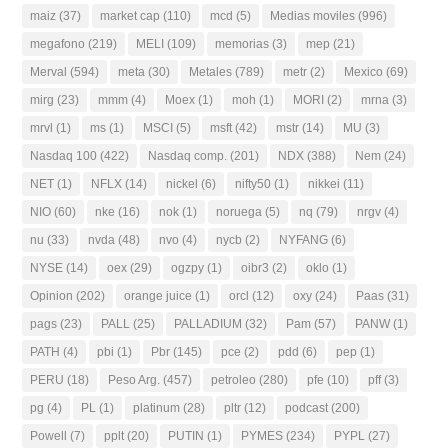
maiz
(37)
market cap
(110)
mcd
(5)
Medias moviles
(996)
megafono
(219)
MELI
(109)
memorias
(3)
mep
(21)
Merval
(594)
meta
(30)
Metales
(789)
metr
(2)
Mexico
(69)
mirg
(23)
mmm
(4)
Moex
(1)
moh
(1)
MORI
(2)
mrna
(3)
mrvl
(1)
ms
(1)
MSCI
(5)
msft
(42)
mstr
(14)
MU
(3)
Nasdaq 100
(422)
Nasdaq comp.
(201)
NDX
(388)
Nem
(24)
NET
(1)
NFLX
(14)
nickel
(6)
nifty50
(1)
nikkei
(11)
NIO
(60)
nke
(16)
nok
(1)
noruega
(5)
nq
(79)
nrgv
(4)
nu
(33)
nvda
(48)
nvo
(4)
nycb
(2)
NYFANG
(6)
NYSE
(14)
oex
(29)
ogzpy
(1)
oibr3
(2)
oklo
(1)
Opinion
(202)
orange juice
(1)
orcl
(12)
oxy
(24)
Paas
(31)
pags
(23)
PALL
(25)
PALLADIUM
(32)
Pam
(57)
PANW
(1)
PATH
(4)
pbi
(1)
Pbr
(145)
pce
(2)
pdd
(6)
pep
(1)
PERU
(18)
Peso Arg.
(457)
petroleo
(280)
pfe
(10)
pff
(3)
pg
(4)
PL
(1)
platinum
(28)
pltr
(12)
podcast
(200)
Powell
(7)
pplt
(20)
PUTIN
(1)
PYMES
(234)
PYPL
(27)