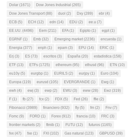
Dolar
(1671)
Dow Jones Industrial
(265)
Dow Jones Transport
(88)
duol
(2)
Dxy
(289)
ebr
(4)
ECB
(5)
ECH
(12)
edn
(14)
EDU
(2)
ee.u
(7)
EE.UU.
(4496)
Eem
(211)
EFA
(1)
Egipto
(1)
egpt
(1)
EGRNF
(1)
Emb
(32)
Emerging market
(2236)
encuesta
(1)
Energia
(377)
enph
(1)
epam
(3)
EPU
(14)
ERIC
(1)
Erj
(3)
ES
(73)
escritos
(3)
España
(20)
estadistica
(158)
ETF
(13)
ETFs
(1725)
ethereum
(95)
ethusd
(96)
ETN
(10)
eu10y
(5)
eurgbp
(1)
EURILS
(2)
eurjpy
(1)
Euro
(104)
Europa
(119)
eurusd
(105)
EVERGRANDE
(1)
Ewg
(1)
ewh
(4)
ewj
(3)
ewp
(2)
EWU
(3)
eww
(28)
Ewz
(319)
F
(1)
fb
(27)
fcx
(2)
FDX
(5)
Fed
(26)
ffie
(2)
Fibonacci
(3989)
financiero
(932)
fly
(5)
fm
(2)
Fnv
(7)
Fomc
(9)
FORD
(1)
Forex
(912)
francia
(10)
FRC
(3)
frontier markets
(2)
ftmib
(1)
FUTU
(12)
futuros
(1165)
fvx
(47)
fxe
(1)
FXI
(102)
Gas natural
(123)
GBPUSD
(39)