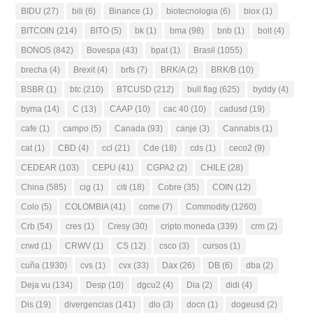
BIDU
(27)
bili
(6)
Binance
(1)
biotecnologia
(6)
biox
(1)
BITCOIN
(214)
BITO
(5)
bk
(1)
bma
(98)
bnb
(1)
bolt
(4)
BONOS
(842)
Bovespa
(43)
bpat
(1)
Brasil
(1055)
brecha
(4)
Brexit
(4)
brfs
(7)
BRK/A
(2)
BRK/B
(10)
BSBR
(1)
btc
(210)
BTCUSD
(212)
bull flag
(625)
byddy
(4)
byma
(14)
C
(13)
CAAP
(10)
cac 40
(10)
cadusd
(19)
cafe
(1)
campo
(5)
Canada
(93)
canje
(3)
Cannabis
(1)
cat
(1)
CBD
(4)
ccl
(21)
Cde
(18)
cds
(1)
ceco2
(9)
CEDEAR
(103)
CEPU
(41)
CGPA2
(2)
CHILE
(28)
China
(585)
cig
(1)
citi
(18)
Cobre
(35)
COIN
(12)
Colo
(5)
COLOMBIA
(41)
come
(7)
Commodity
(1260)
Crb
(54)
cres
(1)
Cresy
(30)
cripto moneda
(339)
crm
(2)
crwd
(1)
CRWV
(1)
CS
(12)
csco
(3)
cursos
(1)
cuña
(1930)
cvs
(1)
cvx
(33)
Dax
(26)
DB
(6)
dba
(2)
Deja vu
(134)
Desp
(10)
dgcu2
(4)
Dia
(2)
didi
(4)
Dis
(19)
divergencias
(141)
dlo
(3)
docn
(1)
dogeusd
(2)