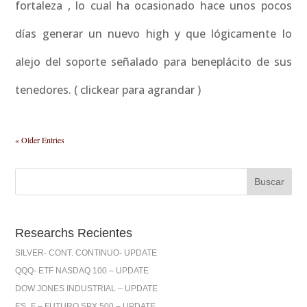
fortaleza , lo cual ha ocasionado hace unos pocos
días generar un nuevo high y que lógicamente lo
alejo del soporte señalado para beneplácito de sus
tenedores. ( clickear para agrandar )
« Older Entries
Researchs Recientes
SILVER- CONT. CONTINUO- UPDATE
QQQ- ETF NASDAQ 100 – UPDATE
DOW JONES INDUSTRIAL – UPDATE
ES_F – FUTURO SPX 500 – UPDATE