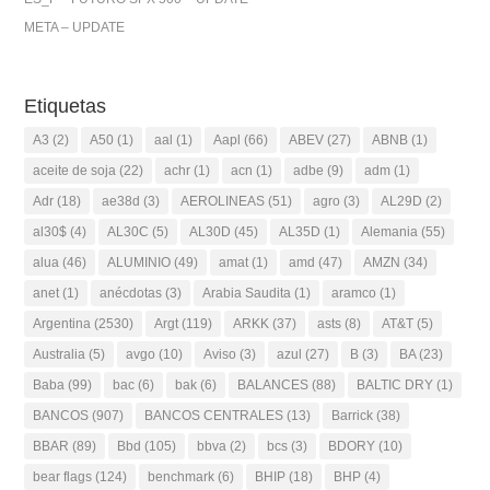
META – UPDATE
Etiquetas
A3
(2)
A50
(1)
aal
(1)
Aapl
(66)
ABEV
(27)
ABNB
(1)
aceite de soja
(22)
achr
(1)
acn
(1)
adbe
(9)
adm
(1)
Adr
(18)
ae38d
(3)
AEROLINEAS
(51)
agro
(3)
AL29D
(2)
al30$
(4)
AL30C
(5)
AL30D
(45)
AL35D
(1)
Alemania
(55)
alua
(46)
ALUMINIO
(49)
amat
(1)
amd
(47)
AMZN
(34)
anet
(1)
anécdotas
(3)
Arabia Saudita
(1)
aramco
(1)
Argentina
(2530)
Argt
(119)
ARKK
(37)
asts
(8)
AT&T
(5)
Australia
(5)
avgo
(10)
Aviso
(3)
azul
(27)
B
(3)
BA
(23)
Baba
(99)
bac
(6)
bak
(6)
BALANCES
(88)
BALTIC DRY
(1)
BANCOS
(907)
BANCOS CENTRALES
(13)
Barrick
(38)
BBAR
(89)
Bbd
(105)
bbva
(2)
bcs
(3)
BDORY
(10)
bear flags
(124)
benchmark
(6)
BHIP
(18)
BHP
(4)