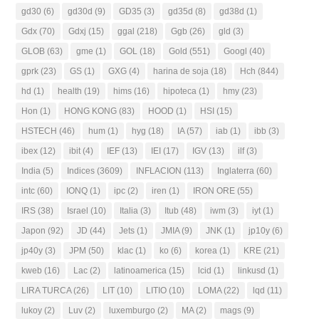
gd30
(6)
gd30d
(9)
GD35
(3)
gd35d
(8)
gd38d
(1)
Gdx
(70)
Gdxj
(15)
ggal
(218)
Ggb
(26)
gld
(3)
GLOB
(63)
gme
(1)
GOL
(18)
Gold
(551)
Googl
(40)
gprk
(23)
GS
(1)
GXG
(4)
harina de soja
(18)
Hch
(844)
hd
(1)
health
(19)
hims
(16)
hipoteca
(1)
hmy
(23)
Hon
(1)
HONG KONG
(83)
HOOD
(1)
HSI
(15)
HSTECH
(46)
hum
(1)
hyg
(18)
IA
(57)
iab
(1)
ibb
(3)
ibex
(12)
ibit
(4)
IEF
(13)
IEI
(17)
IGV
(13)
ilf
(3)
India
(5)
Indices
(3609)
INFLACION
(113)
Inglaterra
(60)
intc
(60)
IONQ
(1)
ipc
(2)
iren
(1)
IRON ORE
(55)
IRS
(38)
Israel
(10)
Italia
(3)
Itub
(48)
iwm
(3)
iyt
(1)
Japon
(92)
JD
(44)
Jets
(1)
JMIA
(9)
JNK
(1)
jp10y
(6)
jp40y
(3)
JPM
(50)
klac
(1)
ko
(6)
korea
(1)
KRE
(21)
kweb
(16)
Lac
(2)
latinoamerica
(15)
lcid
(1)
linkusd
(1)
LIRA TURCA
(26)
LIT
(10)
LITIO
(10)
LOMA
(22)
lqd
(11)
lukoy
(2)
Luv
(2)
luxemburgo
(2)
MA
(2)
mags
(9)