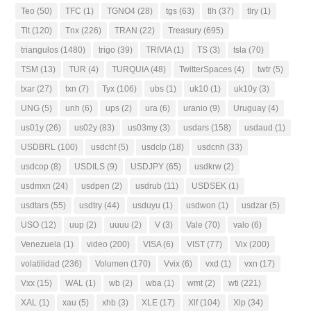
Teo
(50)
TFC
(1)
TGNO4
(28)
tgs
(63)
tlh
(37)
tlry
(1)
Tlt
(120)
Tnx
(226)
TRAN
(22)
Treasury
(695)
triangulos
(1480)
trigo
(39)
TRIVIA
(1)
TS
(3)
tsla
(70)
TSM
(13)
TUR
(4)
TURQUIA
(48)
TwitterSpaces
(4)
twtr
(5)
txar
(27)
txn
(7)
Tyx
(106)
ubs
(1)
uk10
(1)
uk10y
(3)
UNG
(5)
unh
(6)
ups
(2)
ura
(6)
uranio
(9)
Uruguay
(4)
us01y
(26)
us02y
(83)
us03my
(3)
usdars
(158)
usdaud
(1)
USDBRL
(100)
usdchf
(5)
usdclp
(18)
usdcnh
(33)
usdcop
(8)
USDILS
(9)
USDJPY
(65)
usdkrw
(2)
usdmxn
(24)
usdpen
(2)
usdrub
(11)
USDSEK
(1)
usdtars
(55)
usdtry
(44)
usduyu
(1)
usdwon
(1)
usdzar
(5)
USO
(12)
uup
(2)
uuuu
(2)
V
(3)
Vale
(70)
valo
(6)
Venezuela
(1)
video
(200)
VISA
(6)
VIST
(77)
Vix
(200)
volatilidad
(236)
Volumen
(170)
Vvix
(6)
vxd
(1)
vxn
(17)
Vxx
(15)
WAL
(1)
wb
(2)
wba
(1)
wmt
(2)
wti
(221)
XAL
(1)
xau
(5)
xhb
(3)
XLE
(17)
Xlf
(104)
Xlp
(34)