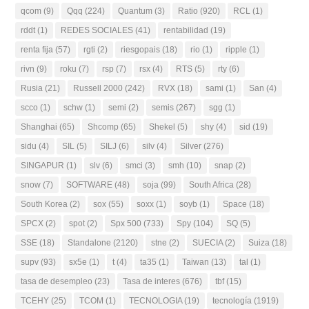
qcom
(9)
Qqq
(224)
Quantum
(3)
Ratio
(920)
RCL
(1)
rddt
(1)
REDES SOCIALES
(41)
rentabilidad
(19)
renta fija
(57)
rgti
(2)
riesgopais
(18)
rio
(1)
ripple
(1)
rivn
(9)
roku
(7)
rsp
(7)
rsx
(4)
RTS
(5)
rty
(6)
Rusia
(21)
Russell 2000
(242)
RVX
(18)
sami
(1)
San
(4)
scco
(1)
schw
(1)
semi
(2)
semis
(267)
sgg
(1)
Shanghai
(65)
Shcomp
(65)
Shekel
(5)
shy
(4)
sid
(19)
sidu
(4)
SIL
(5)
SILJ
(6)
silv
(4)
Silver
(276)
SINGAPUR
(1)
slv
(6)
smci
(3)
smh
(10)
snap
(2)
snow
(7)
SOFTWARE
(48)
soja
(99)
South Africa
(28)
South Korea
(2)
sox
(55)
soxx
(1)
soyb
(1)
Space
(18)
SPCX
(2)
spot
(2)
Spx 500
(733)
Spy
(104)
SQ
(5)
SSE
(18)
Standalone
(2120)
stne
(2)
SUECIA
(2)
Suiza
(18)
supv
(93)
sx5e
(1)
t
(4)
ta35
(1)
Taiwan
(13)
tal
(1)
tasa de desempleo
(23)
Tasa de interes
(676)
tbf
(15)
TCEHY
(25)
TCOM
(1)
TECNOLOGIA
(19)
tecnología
(1919)