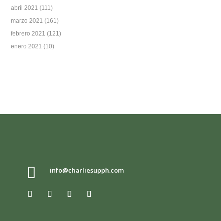
abril 2021
(111)
marzo 2021
(161)
febrero 2021
(121)
enero 2021
(10)

info@charliesupph.com