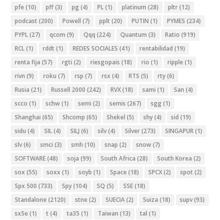
pfe
(10)
pff
(3)
pg
(4)
PL
(1)
platinum
(28)
pltr
(12)
podcast
(200)
Powell
(7)
pplt
(20)
PUTIN
(1)
PYMES
(234)
PYPL
(27)
qcom
(9)
Qqq
(224)
Quantum
(3)
Ratio
(919)
RCL
(1)
rddt
(1)
REDES SOCIALES
(41)
rentabilidad
(19)
renta fija
(57)
rgti
(2)
riesgopais
(18)
rio
(1)
ripple
(1)
rivn
(9)
roku
(7)
rsp
(7)
rsx
(4)
RTS
(5)
rty
(6)
Rusia
(21)
Russell 2000
(242)
RVX
(18)
sami
(1)
San
(4)
scco
(1)
schw
(1)
semi
(2)
semis
(267)
sgg
(1)
Shanghai
(65)
Shcomp
(65)
Shekel
(5)
shy
(4)
sid
(19)
sidu
(4)
SIL
(4)
SILJ
(6)
silv
(4)
Silver
(273)
SINGAPUR
(1)
slv
(6)
smci
(3)
smh
(10)
snap
(2)
snow
(7)
SOFTWARE
(48)
soja
(99)
South Africa
(28)
South Korea
(2)
sox
(55)
soxx
(1)
soyb
(1)
Space
(18)
SPCX
(2)
spot
(2)
Spx 500
(733)
Spy
(104)
SQ
(5)
SSE
(18)
Standalone
(2120)
stne
(2)
SUECIA
(2)
Suiza
(18)
supv
(93)
sx5e
(1)
t
(4)
ta35
(1)
Taiwan
(13)
tal
(1)