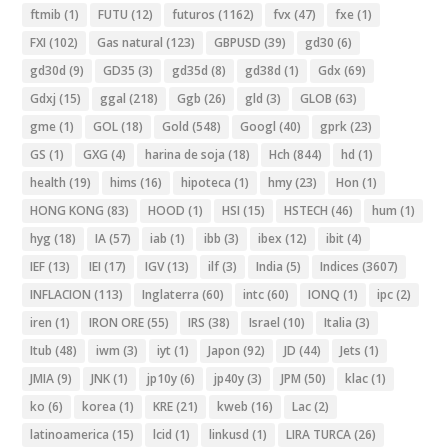
ftmib
(1)
FUTU
(12)
futuros
(1162)
fvx
(47)
fxe
(1)
FXI
(102)
Gas natural
(123)
GBPUSD
(39)
gd30
(6)
gd30d
(9)
GD35
(3)
gd35d
(8)
gd38d
(1)
Gdx
(69)
Gdxj
(15)
ggal
(218)
Ggb
(26)
gld
(3)
GLOB
(63)
gme
(1)
GOL
(18)
Gold
(548)
Googl
(40)
gprk
(23)
GS
(1)
GXG
(4)
harina de soja
(18)
Hch
(844)
hd
(1)
health
(19)
hims
(16)
hipoteca
(1)
hmy
(23)
Hon
(1)
HONG KONG
(83)
HOOD
(1)
HSI
(15)
HSTECH
(46)
hum
(1)
hyg
(18)
IA
(57)
iab
(1)
ibb
(3)
ibex
(12)
ibit
(4)
IEF
(13)
IEI
(17)
IGV
(13)
ilf
(3)
India
(5)
Indices
(3607)
INFLACION
(113)
Inglaterra
(60)
intc
(60)
IONQ
(1)
ipc
(2)
iren
(1)
IRON ORE
(55)
IRS
(38)
Israel
(10)
Italia
(3)
Itub
(48)
iwm
(3)
iyt
(1)
Japon
(92)
JD
(44)
Jets
(1)
JMIA
(9)
JNK
(1)
jp10y
(6)
jp40y
(3)
JPM
(50)
klac
(1)
ko
(6)
korea
(1)
KRE
(21)
kweb
(16)
Lac
(2)
latinoamerica
(15)
lcid
(1)
linkusd
(1)
LIRA TURCA
(26)