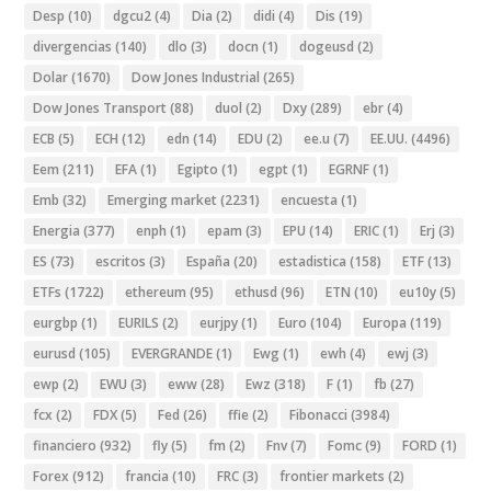
Desp
(10)
dgcu2
(4)
Dia
(2)
didi
(4)
Dis
(19)
divergencias
(140)
dlo
(3)
docn
(1)
dogeusd
(2)
Dolar
(1670)
Dow Jones Industrial
(265)
Dow Jones Transport
(88)
duol
(2)
Dxy
(289)
ebr
(4)
ECB
(5)
ECH
(12)
edn
(14)
EDU
(2)
ee.u
(7)
EE.UU.
(4496)
Eem
(211)
EFA
(1)
Egipto
(1)
egpt
(1)
EGRNF
(1)
Emb
(32)
Emerging market
(2231)
encuesta
(1)
Energia
(377)
enph
(1)
epam
(3)
EPU
(14)
ERIC
(1)
Erj
(3)
ES
(73)
escritos
(3)
España
(20)
estadistica
(158)
ETF
(13)
ETFs
(1722)
ethereum
(95)
ethusd
(96)
ETN
(10)
eu10y
(5)
eurgbp
(1)
EURILS
(2)
eurjpy
(1)
Euro
(104)
Europa
(119)
eurusd
(105)
EVERGRANDE
(1)
Ewg
(1)
ewh
(4)
ewj
(3)
ewp
(2)
EWU
(3)
eww
(28)
Ewz
(318)
F
(1)
fb
(27)
fcx
(2)
FDX
(5)
Fed
(26)
ffie
(2)
Fibonacci
(3984)
financiero
(932)
fly
(5)
fm
(2)
Fnv
(7)
Fomc
(9)
FORD
(1)
Forex
(912)
francia
(10)
FRC
(3)
frontier markets
(2)