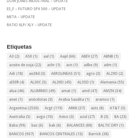
DOW JONES INDUSTRIAL – UPDATE
ES_F – FUTURO SPX 500 – UPDATE
META – UPDATE
RATIO XLP/ XLY – UPDATE
Etiquetas
A3
(2)
A50
(1)
aal
(1)
Aapl
(66)
ABEV
(27)
ABNB
(1)
aceite de soja
(22)
achr
(1)
acn
(1)
adbe
(9)
adm
(1)
Adr
(18)
ae38d
(3)
AEROLINEAS
(51)
agro
(3)
AL29D
(2)
al30$
(4)
AL30C
(5)
AL30D
(45)
AL35D
(1)
Alemania
(55)
alua
(46)
ALUMINIO
(49)
amat
(1)
amd
(47)
AMZN
(34)
anet
(1)
anécdotas
(3)
Arabia Saudita
(1)
aramco
(1)
Argentina
(2530)
Argt
(119)
ARKK
(37)
asts
(8)
AT&T
(5)
Australia
(5)
avgo
(10)
Aviso
(3)
azul
(27)
B
(3)
BA
(23)
Baba
(99)
bac
(6)
bak
(6)
BALANCES
(88)
BALTIC DRY
(1)
BANCOS
(907)
BANCOS CENTRALES
(13)
Barrick
(38)