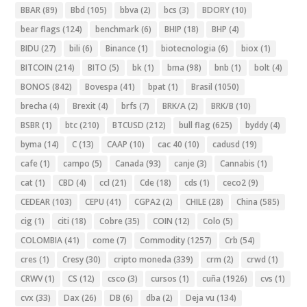
BBAR
(89)
Bbd
(105)
bbva
(2)
bcs
(3)
BDORY
(10)
bear flags
(124)
benchmark
(6)
BHIP
(18)
BHP
(4)
BIDU
(27)
bili
(6)
Binance
(1)
biotecnologia
(6)
biox
(1)
BITCOIN
(214)
BITO
(5)
bk
(1)
bma
(98)
bnb
(1)
bolt
(4)
BONOS
(842)
Bovespa
(41)
bpat
(1)
Brasil
(1050)
brecha
(4)
Brexit
(4)
brfs
(7)
BRK/A
(2)
BRK/B
(10)
BSBR
(1)
btc
(210)
BTCUSD
(212)
bull flag
(625)
byddy
(4)
byma
(14)
C
(13)
CAAP
(10)
cac 40
(10)
cadusd
(19)
cafe
(1)
campo
(5)
Canada
(93)
canje
(3)
Cannabis
(1)
cat
(1)
CBD
(4)
ccl
(21)
Cde
(18)
cds
(1)
ceco2
(9)
CEDEAR
(103)
CEPU
(41)
CGPA2
(2)
CHILE
(28)
China
(585)
cig
(1)
citi
(18)
Cobre
(35)
COIN
(12)
Colo
(5)
COLOMBIA
(41)
come
(7)
Commodity
(1257)
Crb
(54)
cres
(1)
Cresy
(30)
cripto moneda
(339)
crm
(2)
crwd
(1)
CRWV
(1)
CS
(12)
csco
(3)
cursos
(1)
cuña
(1926)
cvs
(1)
cvx
(33)
Dax
(26)
DB
(6)
dba
(2)
Deja vu
(134)