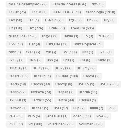
tasa de desempleo
(23)
Tasa de interes
(676)
tbf
(15)
TCEHY
(25)
TCOM
(1)
TECNOLOGIA
(19)
tecnología
(1918)
Teo
(50)
TFC
(1)
TGNO4
(28)
tgs
(63)
tlh
(37)
tlry
(1)
Tlt
(120)
Tnx
(226)
TRAN
(22)
Treasury
(695)
triangulos
(1476)
trigo
(39)
TRIVIA
(1)
TS
(3)
tsla
(70)
TSM
(13)
TUR
(4)
TURQUIA
(48)
TwitterSpaces
(4)
twtr
(5)
txar
(27)
txn
(7)
Tyx
(106)
ubs
(1)
uk10
(1)
uk10y
(3)
UNG
(5)
unh
(6)
ups
(2)
ura
(6)
uranio
(9)
Uruguay
(4)
us01y
(26)
us02y
(83)
us03my
(3)
usdars
(158)
usdaud
(1)
USDBRL
(100)
usdchf
(5)
usdclp
(18)
usdcnh
(33)
usdcop
(8)
USDILS
(9)
USDJPY
(65)
usdkrw
(2)
usdmxn
(24)
usdpen
(2)
usdrub
(11)
USDSEK
(1)
usdtars
(55)
usdtry
(44)
usduyu
(1)
usdwon
(1)
usdzar
(5)
USO
(12)
uup
(2)
uuuu
(2)
V
(3)
Vale
(69)
valo
(6)
Venezuela
(1)
video
(200)
VISA
(6)
VIST
(77)
Vix
(200)
volatilidad
(236)
Volumen
(170)