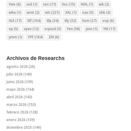
Vvix
(6)
vxd
(1)
vxn
(17)
Vxx
(15)
WAL
(1)
wb
(2)
wba
(1)
wmt
(2)
wti
(221)
XAL
(1)
xau
(5)
xhb
(3)
XLE
(17)
Xlf
(104)
Xlp
(34)
Xly
(32)
Xom
(27)
xop
(6)
xp
(5)
xpev
(12)
xrpusd
(3)
Yen
(58)
yinn
(1)
YM
(17)
ymm
(1)
YPF
(164)
ZM
(6)
Archivos de Researchs
agosto 2026
(26)
julio 2026
(140)
junio 2026
(139)
mayo 2026
(144)
abril 2026
(143)
marzo 2026
(153)
febrero 2026
(128)
enero 2026
(139)
diciembre 2025
(146)