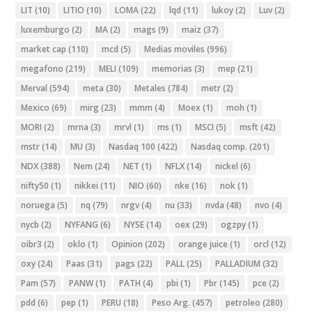
LIT
(10)
LITIO
(10)
LOMA
(22)
lqd
(11)
lukoy
(2)
Luv
(2)
luxemburgo
(2)
MA
(2)
mags
(9)
maiz
(37)
market cap
(110)
mcd
(5)
Medias moviles
(996)
megafono
(219)
MELI
(109)
memorias
(3)
mep
(21)
Merval
(594)
meta
(30)
Metales
(784)
metr
(2)
Mexico
(69)
mirg
(23)
mmm
(4)
Moex
(1)
moh
(1)
MORI
(2)
mrna
(3)
mrvl
(1)
ms
(1)
MSCI
(5)
msft
(42)
mstr
(14)
MU
(3)
Nasdaq 100
(422)
Nasdaq comp.
(201)
NDX
(388)
Nem
(24)
NET
(1)
NFLX
(14)
nickel
(6)
nifty50
(1)
nikkei
(11)
NIO
(60)
nke
(16)
nok
(1)
noruega
(5)
nq
(79)
nrgv
(4)
nu
(33)
nvda
(48)
nvo
(4)
nycb
(2)
NYFANG
(6)
NYSE
(14)
oex
(29)
ogzpy
(1)
oibr3
(2)
oklo
(1)
Opinion
(202)
orange juice
(1)
orcl
(12)
oxy
(24)
Paas
(31)
pags
(22)
PALL
(25)
PALLADIUM
(32)
Pam
(57)
PANW
(1)
PATH
(4)
pbi
(1)
Pbr
(145)
pce
(2)
pdd
(6)
pep
(1)
PERU
(18)
Peso Arg.
(457)
petroleo
(280)