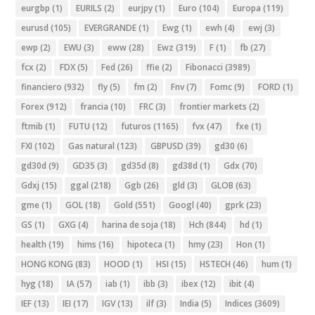
eurgbp
(1)
EURILS
(2)
eurjpy
(1)
Euro
(104)
Europa
(119)
eurusd
(105)
EVERGRANDE
(1)
Ewg
(1)
ewh
(4)
ewj
(3)
ewp
(2)
EWU
(3)
eww
(28)
Ewz
(319)
F
(1)
fb
(27)
fcx
(2)
FDX
(5)
Fed
(26)
ffie
(2)
Fibonacci
(3989)
financiero
(932)
fly
(5)
fm
(2)
Fnv
(7)
Fomc
(9)
FORD
(1)
Forex
(912)
francia
(10)
FRC
(3)
frontier markets
(2)
ftmib
(1)
FUTU
(12)
futuros
(1165)
fvx
(47)
fxe
(1)
FXI
(102)
Gas natural
(123)
GBPUSD
(39)
gd30
(6)
gd30d
(9)
GD35
(3)
gd35d
(8)
gd38d
(1)
Gdx
(70)
Gdxj
(15)
ggal
(218)
Ggb
(26)
gld
(3)
GLOB
(63)
gme
(1)
GOL
(18)
Gold
(551)
Googl
(40)
gprk
(23)
GS
(1)
GXG
(4)
harina de soja
(18)
Hch
(844)
hd
(1)
health
(19)
hims
(16)
hipoteca
(1)
hmy
(23)
Hon
(1)
HONG KONG
(83)
HOOD
(1)
HSI
(15)
HSTECH
(46)
hum
(1)
hyg
(18)
IA
(57)
iab
(1)
ibb
(3)
ibex
(12)
ibit
(4)
IEF
(13)
IEI
(17)
IGV
(13)
ilf
(3)
India
(5)
Indices
(3609)