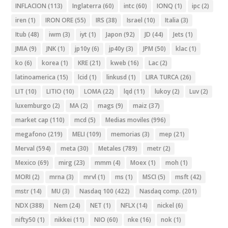
INFLACION
(113)
Inglaterra
(60)
intc
(60)
IONQ
(1)
ipc
(2)
iren
(1)
IRON ORE
(55)
IRS
(38)
Israel
(10)
Italia
(3)
Itub
(48)
iwm
(3)
iyt
(1)
Japon
(92)
JD
(44)
Jets
(1)
JMIA
(9)
JNK
(1)
jp10y
(6)
jp40y
(3)
JPM
(50)
klac
(1)
ko
(6)
korea
(1)
KRE
(21)
kweb
(16)
Lac
(2)
latinoamerica
(15)
lcid
(1)
linkusd
(1)
LIRA TURCA
(26)
LIT
(10)
LITIO
(10)
LOMA
(22)
lqd
(11)
lukoy
(2)
Luv
(2)
luxemburgo
(2)
MA
(2)
mags
(9)
maiz
(37)
market cap
(110)
mcd
(5)
Medias moviles
(996)
megafono
(219)
MELI
(109)
memorias
(3)
mep
(21)
Merval
(594)
meta
(30)
Metales
(789)
metr
(2)
Mexico
(69)
mirg
(23)
mmm
(4)
Moex
(1)
moh
(1)
MORI
(2)
mrna
(3)
mrvl
(1)
ms
(1)
MSCI
(5)
msft
(42)
mstr
(14)
MU
(3)
Nasdaq 100
(422)
Nasdaq comp.
(201)
NDX
(388)
Nem
(24)
NET
(1)
NFLX
(14)
nickel
(6)
nifty50
(1)
nikkei
(11)
NIO
(60)
nke
(16)
nok
(1)