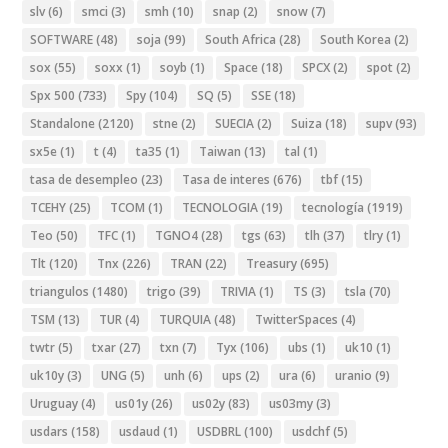
slv
(6)
smci
(3)
smh
(10)
snap
(2)
snow
(7)
SOFTWARE
(48)
soja
(99)
South Africa
(28)
South Korea
(2)
sox
(55)
soxx
(1)
soyb
(1)
Space
(18)
SPCX
(2)
spot
(2)
Spx 500
(733)
Spy
(104)
SQ
(5)
SSE
(18)
Standalone
(2120)
stne
(2)
SUECIA
(2)
Suiza
(18)
supv
(93)
sx5e
(1)
t
(4)
ta35
(1)
Taiwan
(13)
tal
(1)
tasa de desempleo
(23)
Tasa de interes
(676)
tbf
(15)
TCEHY
(25)
TCOM
(1)
TECNOLOGIA
(19)
tecnología
(1919)
Teo
(50)
TFC
(1)
TGNO4
(28)
tgs
(63)
tlh
(37)
tlry
(1)
Tlt
(120)
Tnx
(226)
TRAN
(22)
Treasury
(695)
triangulos
(1480)
trigo
(39)
TRIVIA
(1)
TS
(3)
tsla
(70)
TSM
(13)
TUR
(4)
TURQUIA
(48)
TwitterSpaces
(4)
twtr
(5)
txar
(27)
txn
(7)
Tyx
(106)
ubs
(1)
uk10
(1)
uk10y
(3)
UNG
(5)
unh
(6)
ups
(2)
ura
(6)
uranio
(9)
Uruguay
(4)
us01y
(26)
us02y
(83)
us03my
(3)
usdars
(158)
usdaud
(1)
USDBRL
(100)
usdchf
(5)