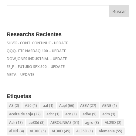
Researchs Recientes
SILVER- CONT. CONTINUO- UPDATE
QQQ- ETF NASDAQ 100 – UPDATE
DOW JONES INDUSTRIAL – UPDATE
ES_F – FUTURO SPX 500 – UPDATE
META – UPDATE
Etiquetas
A3
(2)
A50
(1)
aal
(1)
Aapl
(66)
ABEV
(27)
ABNB
(1)
aceite de soja
(22)
achr
(1)
acn
(1)
adbe
(9)
adm
(1)
Adr
(18)
ae38d
(3)
AEROLINEAS
(51)
agro
(3)
AL29D
(2)
al30$
(4)
AL30C
(5)
AL30D
(45)
AL35D
(1)
Alemania
(55)