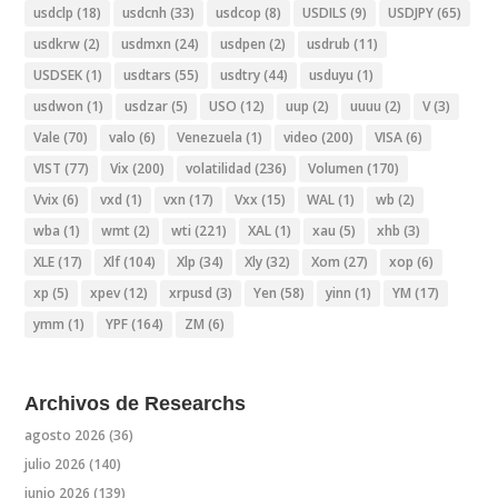
usdclp
(18)
usdcnh
(33)
usdcop
(8)
USDILS
(9)
USDJPY
(65)
usdkrw
(2)
usdmxn
(24)
usdpen
(2)
usdrub
(11)
USDSEK
(1)
usdtars
(55)
usdtry
(44)
usduyu
(1)
usdwon
(1)
usdzar
(5)
USO
(12)
uup
(2)
uuuu
(2)
V
(3)
Vale
(70)
valo
(6)
Venezuela
(1)
video
(200)
VISA
(6)
VIST
(77)
Vix
(200)
volatilidad
(236)
Volumen
(170)
Vvix
(6)
vxd
(1)
vxn
(17)
Vxx
(15)
WAL
(1)
wb
(2)
wba
(1)
wmt
(2)
wti
(221)
XAL
(1)
xau
(5)
xhb
(3)
XLE
(17)
Xlf
(104)
Xlp
(34)
Xly
(32)
Xom
(27)
xop
(6)
xp
(5)
xpev
(12)
xrpusd
(3)
Yen
(58)
yinn
(1)
YM
(17)
ymm
(1)
YPF
(164)
ZM
(6)
Archivos de Researchs
agosto 2026
(36)
julio 2026
(140)
junio 2026
(139)