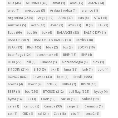
alua
(46)
ALUMINIO
(49)
amat
(1)
amd
(47)
AMZN
(34)
anet
(1)
anécdotas
(3)
Arabia Saudita
(1)
aramco
(1)
Argentina
(2530)
Argt
(119)
ARKK
(37)
asts
(8)
AT&T
(5)
Australia
(5)
avgo
(10)
Aviso
(3)
azul
(27)
B
(3)
BA
(23)
Baba
(99)
bac
(6)
bak
(6)
BALANCES
(88)
BALTIC DRY
(1)
BANCOS
(907)
BANCOS CENTRALES
(13)
Barrick
(38)
BBAR
(89)
Bbd
(105)
bbva
(2)
bcs
(3)
BDORY
(10)
bear flags
(124)
benchmark
(6)
BHIP
(18)
BHP
(4)
BIDU
(27)
bili
(6)
Binance
(1)
biotecnologia
(6)
biox
(1)
BITCOIN
(214)
BITO
(5)
bk
(1)
bma
(98)
bnb
(1)
bolt
(4)
BONOS
(842)
Bovespa
(43)
bpat
(1)
Brasil
(1055)
brecha
(4)
Brexit
(4)
brfs
(7)
BRK/A
(2)
BRK/B
(10)
BSBR
(1)
btc
(210)
BTCUSD
(212)
bull flag
(625)
byddy
(4)
byma
(14)
C
(13)
CAAP
(10)
cac 40
(10)
cadusd
(19)
cafe
(1)
campo
(5)
Canada
(93)
canje
(3)
Cannabis
(1)
cat
(1)
CBD
(4)
ccl
(21)
Cde
(18)
cds
(1)
ceco2
(9)