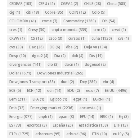
CEDEAR
(103)
CEPU
(41)
CGPA2
(2)
CHILE
(28)
China
(585)
cig
(1)
citi
(18)
Cobre
(35)
COIN
(12)
Colo
(5)
COLOMBIA
(41)
come
(7)
Commodity
(1260)
Crb
(54)
cres
(1)
Cresy
(30)
cripto moneda
(339)
crm
(2)
crwd
(1)
CRWV
(1)
CS
(12)
csco
(3)
cursos
(1)
cuña
(1930)
cvs
(1)
cvx
(33)
Dax
(26)
DB
(6)
dba
(2)
Deja vu
(134)
Desp
(10)
dgcu2
(4)
Dia
(2)
didi
(4)
Dis
(19)
divergencias
(141)
dlo
(3)
docn
(1)
dogeusd
(2)
Dolar
(1671)
Dow Jones Industrial
(265)
Dow Jones Transport
(88)
duol
(2)
Dxy
(289)
ebr
(4)
ECB
(5)
ECH
(12)
edn
(14)
EDU
(2)
ee.u
(7)
EE.UU.
(4496)
Eem
(211)
EFA
(1)
Egipto
(1)
egpt
(1)
EGRNF
(1)
Emb
(32)
Emerging market
(2236)
encuesta
(1)
Energia
(377)
enph
(1)
epam
(3)
EPU
(14)
ERIC
(1)
Erj
(3)
ES
(73)
escritos
(3)
España
(20)
estadistica
(158)
ETF
(13)
ETFs
(1725)
ethereum
(95)
ethusd
(96)
ETN
(10)
eu10y
(5)