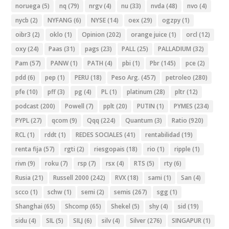
noruega
(5)
nq
(79)
nrgv
(4)
nu
(33)
nvda
(48)
nvo
(4)
nycb
(2)
NYFANG
(6)
NYSE
(14)
oex
(29)
ogzpy
(1)
oibr3
(2)
oklo
(1)
Opinion
(202)
orange juice
(1)
orcl
(12)
oxy
(24)
Paas
(31)
pags
(23)
PALL
(25)
PALLADIUM
(32)
Pam
(57)
PANW
(1)
PATH
(4)
pbi
(1)
Pbr
(145)
pce
(2)
pdd
(6)
pep
(1)
PERU
(18)
Peso Arg.
(457)
petroleo
(280)
pfe
(10)
pff
(3)
pg
(4)
PL
(1)
platinum
(28)
pltr
(12)
podcast
(200)
Powell
(7)
pplt
(20)
PUTIN
(1)
PYMES
(234)
PYPL
(27)
qcom
(9)
Qqq
(224)
Quantum
(3)
Ratio
(920)
RCL
(1)
rddt
(1)
REDES SOCIALES
(41)
rentabilidad
(19)
renta fija
(57)
rgti
(2)
riesgopais
(18)
rio
(1)
ripple
(1)
rivn
(9)
roku
(7)
rsp
(7)
rsx
(4)
RTS
(5)
rty
(6)
Rusia
(21)
Russell 2000
(242)
RVX
(18)
sami
(1)
San
(4)
scco
(1)
schw
(1)
semi
(2)
semis
(267)
sgg
(1)
Shanghai
(65)
Shcomp
(65)
Shekel
(5)
shy
(4)
sid
(19)
sidu
(4)
SIL
(5)
SILJ
(6)
silv
(4)
Silver
(276)
SINGAPUR
(1)