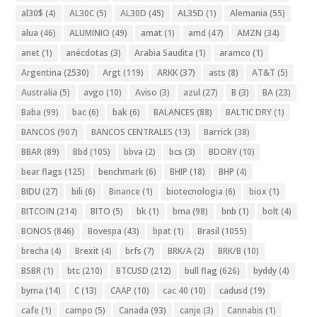
al30$
(4)
AL30C
(5)
AL30D
(45)
AL35D
(1)
Alemania
(55)
alua
(46)
ALUMINIO
(49)
amat
(1)
amd
(47)
AMZN
(34)
anet
(1)
anécdotas
(3)
Arabia Saudita
(1)
aramco
(1)
Argentina
(2530)
Argt
(119)
ARKK
(37)
asts
(8)
AT&T
(5)
Australia
(5)
avgo
(10)
Aviso
(3)
azul
(27)
B
(3)
BA
(23)
Baba
(99)
bac
(6)
bak
(6)
BALANCES
(88)
BALTIC DRY
(1)
BANCOS
(907)
BANCOS CENTRALES
(13)
Barrick
(38)
BBAR
(89)
Bbd
(105)
bbva
(2)
bcs
(3)
BDORY
(10)
bear flags
(125)
benchmark
(6)
BHIP
(18)
BHP
(4)
BIDU
(27)
bili
(6)
Binance
(1)
biotecnologia
(6)
biox
(1)
BITCOIN
(214)
BITO
(5)
bk
(1)
bma
(98)
bnb
(1)
bolt
(4)
BONOS
(846)
Bovespa
(43)
bpat
(1)
Brasil
(1055)
brecha
(4)
Brexit
(4)
brfs
(7)
BRK/A
(2)
BRK/B
(10)
BSBR
(1)
btc
(210)
BTCUSD
(212)
bull flag
(626)
byddy
(4)
byma
(14)
C
(13)
CAAP
(10)
cac 40
(10)
cadusd
(19)
cafe
(1)
campo
(5)
Canada
(93)
canje
(3)
Cannabis
(1)