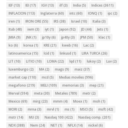
IEF
(13)
IEI
(17)
IGV
(13)
ilf
(3)
India
(5)
Indices
(3611)
INFLACION
(113)
Inglaterra
(60)
intc
(60)
IONQ
(1)
ipc
(2)
iren
(1)
IRON ORE
(55)
IRS
(38)
Israel
(10)
Italia
(3)
Itub
(48)
iwm
(3)
iyt
(1)
Japon
(92)
JD
(44)
Jets
(1)
JMIA
(9)
JNK
(1)
jp10y
(6)
jp40y
(3)
JPM
(50)
klac
(1)
ko
(6)
korea
(1)
KRE
(21)
kweb
(16)
Lac
(2)
latinoamerica
(15)
lcid
(1)
linkusd
(1)
LIRA TURCA
(26)
LIT
(10)
LITIO
(10)
LOMA
(22)
lqd
(11)
lukoy
(2)
Luv
(2)
luxemburgo
(2)
MA
(2)
mags
(9)
maiz
(37)
market cap
(110)
mcd
(5)
Medias moviles
(996)
megafono
(219)
MELI
(109)
memorias
(3)
mep
(21)
Merval
(594)
meta
(30)
Metales
(789)
metr
(2)
Mexico
(69)
mirg
(23)
mmm
(4)
Moex
(1)
moh
(1)
MORI
(2)
mrna
(3)
mrvl
(1)
ms
(1)
MSCI
(5)
msft
(42)
mstr
(14)
MU
(3)
Nasdaq 100
(422)
Nasdaq comp.
(201)
NDX
(388)
Nem
(24)
NET
(1)
NFLX
(14)
nickel
(6)