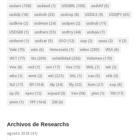
usdars
(158)
usdaud
(1)
USDBRL
(100)
usdchf
(5)
usdclp
(18)
usdcnh
(33)
usdcop
(8)
USDILS
(9)
USDJPY
(65)
usdkrw
(2)
usdmxn
(24)
usdpen
(2)
usdrub
(11)
USDSEK
(1)
usdtars
(55)
usdtry
(44)
usduyu
(1)
usdwon
(1)
usdzar
(5)
USO
(12)
uup
(2)
uuuu
(2)
V
(3)
Vale
(70)
valo
(6)
Venezuela
(1)
video
(200)
VISA
(6)
VIST
(77)
Vix
(200)
volatilidad
(236)
Volumen
(170)
Vvix
(6)
vxd
(1)
vxn
(17)
Vxx
(15)
WAL
(1)
wb
(2)
wba
(1)
wmt
(2)
wti
(221)
XAL
(1)
xau
(5)
xhb
(3)
XLE
(17)
Xlf
(104)
Xlp
(34)
Xly
(32)
Xom
(27)
xop
(6)
xp
(5)
xpev
(12)
xrpusd
(3)
Yen
(58)
yinn
(1)
YM
(17)
ymm
(1)
YPF
(164)
ZM
(6)
Archivos de Researchs
agosto 2026
(41)