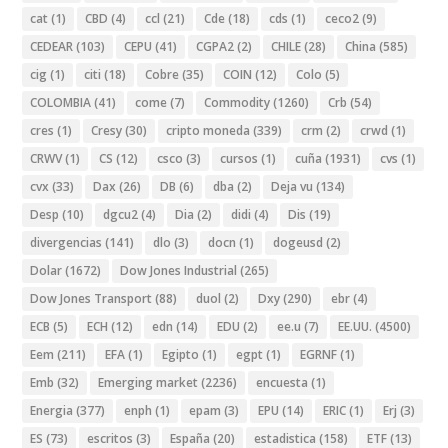
cat
(1)
CBD
(4)
ccl
(21)
Cde
(18)
cds
(1)
ceco2
(9)
CEDEAR
(103)
CEPU
(41)
CGPA2
(2)
CHILE
(28)
China
(585)
cig
(1)
citi
(18)
Cobre
(35)
COIN
(12)
Colo
(5)
COLOMBIA
(41)
come
(7)
Commodity
(1260)
Crb
(54)
cres
(1)
Cresy
(30)
cripto moneda
(339)
crm
(2)
crwd
(1)
CRWV
(1)
CS
(12)
csco
(3)
cursos
(1)
cuña
(1931)
cvs
(1)
cvx
(33)
Dax
(26)
DB
(6)
dba
(2)
Deja vu
(134)
Desp
(10)
dgcu2
(4)
Dia
(2)
didi
(4)
Dis
(19)
divergencias
(141)
dlo
(3)
docn
(1)
dogeusd
(2)
Dolar
(1672)
Dow Jones Industrial
(265)
Dow Jones Transport
(88)
duol
(2)
Dxy
(290)
ebr
(4)
ECB
(5)
ECH
(12)
edn
(14)
EDU
(2)
ee.u
(7)
EE.UU.
(4500)
Eem
(211)
EFA
(1)
Egipto
(1)
egpt
(1)
EGRNF
(1)
Emb
(32)
Emerging market
(2236)
encuesta
(1)
Energia
(377)
enph
(1)
epam
(3)
EPU
(14)
ERIC
(1)
Erj
(3)
ES
(73)
escritos
(3)
España
(20)
estadistica
(158)
ETF
(13)