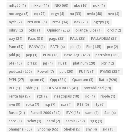
nifty50
(1)
nikkei
(11)
NIO
(60)
nke
(16)
nok
(1)
noruega
(5)
nq
(79)
nrgv
(4)
nu
(33)
nvda
(48)
nvo
(4)
nycb
(2)
NYFANG
(6)
NYSE
(14)
oex
(29)
ogzpy
(1)
oibr3
(2)
oklo
(1)
Opinion
(202)
orange juice
(1)
orcl
(12)
oxy
(24)
Paas
(31)
pags
(23)
PALL
(25)
PALLADIUM
(32)
Pam
(57)
PANW
(1)
PATH
(4)
pbi
(1)
Pbr
(145)
pce
(2)
pdd
(6)
pep
(1)
PERU
(18)
Peso Arg.
(457)
petroleo
(280)
pfe
(10)
pff
(3)
pg
(4)
PL
(1)
platinum
(28)
pltr
(12)
podcast
(200)
Powell
(7)
pplt
(20)
PUTIN
(1)
PYMES
(234)
PYPL
(27)
qcom
(9)
Qqq
(224)
Quantum
(3)
Ratio
(920)
RCL
(1)
rddt
(1)
REDES SOCIALES
(41)
rentabilidad
(19)
renta fija
(57)
rgti
(2)
riesgopais
(18)
rio
(1)
ripple
(1)
rivn
(9)
roku
(7)
rsp
(7)
rsx
(4)
RTS
(5)
rty
(6)
Rusia
(21)
Russell 2000
(242)
RVX
(18)
sami
(1)
San
(4)
scco
(1)
schw
(1)
semi
(2)
semis
(267)
sgg
(1)
Shanghai
(65)
Shcomp
(65)
Shekel
(5)
shy
(4)
sid
(19)