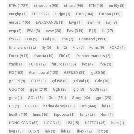
ETFs
(1727)
ethereum
(95)
ethusd
(96)
ETN
(10)
eu10y
(5)
eurgbp
(1)
EURILS
(2)
eurjpy
(1)
Euro
(104)
Europa
(119)
eurusd
(105)
EVERGRANDE
(1)
Ewg
(1)
ewh
(4)
ewj
(3)
ewp
(2)
EWU
(3)
eww
(28)
Ewz
(319)
F
(1)
fb
(27)
fcx
(2)
FDX
(5)
Fed
(26)
ffie
(2)
Fibonacci
(3991)
financiero
(932)
fly
(5)
fm
(2)
Fnv
(7)
Fomc
(9)
FORD
(1)
Forex
(913)
francia
(10)
FRC
(3)
frontier markets
(2)
ftmib
(1)
FUTU
(12)
futuros
(1165)
fvx
(47)
fxe
(1)
FXI
(102)
Gas natural
(123)
GBPUSD
(39)
gd30
(6)
gd30d
(9)
GD35
(3)
gd35d
(8)
gd38d
(1)
Gdx
(70)
Gdxj
(15)
ggal
(218)
Ggb
(26)
gld
(3)
GLOB
(63)
gme
(1)
GOL
(18)
Gold
(551)
Googl
(40)
gprk
(23)
GS
(1)
GXG
(4)
harina de soja
(18)
Hch
(844)
hd
(1)
health
(19)
hims
(16)
hipoteca
(1)
hmy
(23)
Hon
(1)
HONG KONG
(83)
HOOD
(1)
HSI
(15)
HSTECH
(46)
hum
(1)
hyg
(18)
IA
(57)
iab
(1)
ibb
(3)
ibex
(12)
ibit
(4)