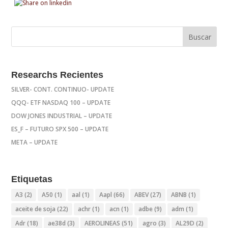
Researchs Recientes
SILVER- CONT. CONTINUO- UPDATE
QQQ- ETF NASDAQ 100 – UPDATE
DOW JONES INDUSTRIAL – UPDATE
ES_F – FUTURO SPX 500 – UPDATE
META – UPDATE
Etiquetas
A3
(2)
A50
(1)
aal
(1)
Aapl
(66)
ABEV
(27)
ABNB
(1)
aceite de soja
(22)
achr
(1)
acn
(1)
adbe
(9)
adm
(1)
Adr
(18)
ae38d
(3)
AEROLINEAS
(51)
agro
(3)
AL29D
(2)