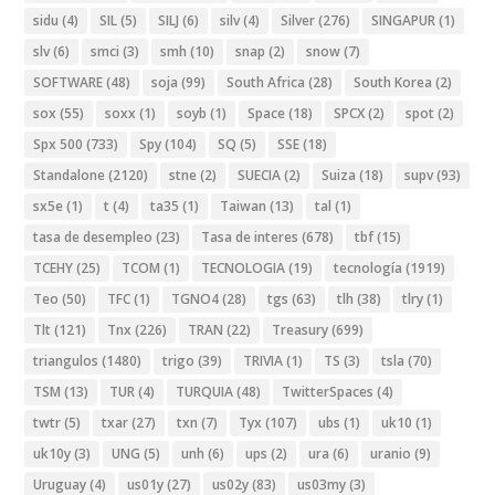
sidu
(4)
SIL
(5)
SILJ
(6)
silv
(4)
Silver
(276)
SINGAPUR
(1)
slv
(6)
smci
(3)
smh
(10)
snap
(2)
snow
(7)
SOFTWARE
(48)
soja
(99)
South Africa
(28)
South Korea
(2)
sox
(55)
soxx
(1)
soyb
(1)
Space
(18)
SPCX
(2)
spot
(2)
Spx 500
(733)
Spy
(104)
SQ
(5)
SSE
(18)
Standalone
(2120)
stne
(2)
SUECIA
(2)
Suiza
(18)
supv
(93)
sx5e
(1)
t
(4)
ta35
(1)
Taiwan
(13)
tal
(1)
tasa de desempleo
(23)
Tasa de interes
(678)
tbf
(15)
TCEHY
(25)
TCOM
(1)
TECNOLOGIA
(19)
tecnología
(1919)
Teo
(50)
TFC
(1)
TGNO4
(28)
tgs
(63)
tlh
(38)
tlry
(1)
Tlt
(121)
Tnx
(226)
TRAN
(22)
Treasury
(699)
triangulos
(1480)
trigo
(39)
TRIVIA
(1)
TS
(3)
tsla
(70)
TSM
(13)
TUR
(4)
TURQUIA
(48)
TwitterSpaces
(4)
twtr
(5)
txar
(27)
txn
(7)
Tyx
(107)
ubs
(1)
uk10
(1)
uk10y
(3)
UNG
(5)
unh
(6)
ups
(2)
ura
(6)
uranio
(9)
Uruguay
(4)
us01y
(27)
us02y
(83)
us03my
(3)