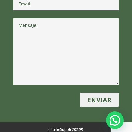
CharlieSupph 2024®