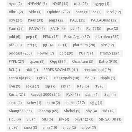
nycb
(2)
NYFANG
(6)
NYSE
(14)
oex
(29)
ogzpy
(1)
oibr3
(2)
oklo
(1)
Opinion
(202)
orange juice
(1)
orcl
(12)
oxy
(24)
Paas
(31)
pags
(23)
PALL
(25)
PALLADIUM
(32)
Pam
(57)
PANW
(1)
PATH
(4)
pbi
(1)
Pbr
(145)
pce
(2)
pdd
(6)
pep
(1)
PERU
(18)
Peso Arg.
(457)
petroleo
(280)
pfe
(10)
pff
(3)
pg
(4)
PL
(1)
platinum
(28)
pltr
(12)
podcast
(200)
Powell
(7)
pplt
(20)
PUTIN
(1)
PYMES
(234)
PYPL
(27)
qcom
(9)
Qqq
(224)
Quantum
(3)
Ratio
(919)
RCL
(1)
rddt
(1)
REDES SOCIALES
(41)
rentabilidad
(19)
renta fija
(57)
rgti
(2)
riesgopais
(18)
rio
(1)
ripple
(1)
rivn
(9)
roku
(7)
rsp
(7)
rsx
(4)
RTS
(5)
rty
(6)
Rusia
(21)
Russell 2000
(242)
RVX
(18)
sami
(1)
San
(4)
scco
(1)
schw
(1)
semi
(2)
semis
(267)
sgg
(1)
Shanghai
(65)
Shcomp
(65)
Shekel
(5)
shy
(4)
sid
(19)
sidu
(4)
SIL
(4)
SILJ
(6)
silv
(4)
Silver
(273)
SINGAPUR
(1)
slv
(6)
smci
(3)
smh
(10)
snap
(2)
snow
(7)