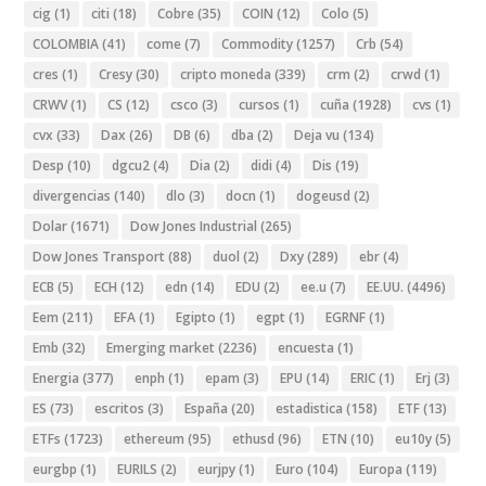
cig
(1)
citi
(18)
Cobre
(35)
COIN
(12)
Colo
(5)
COLOMBIA
(41)
come
(7)
Commodity
(1257)
Crb
(54)
cres
(1)
Cresy
(30)
cripto moneda
(339)
crm
(2)
crwd
(1)
CRWV
(1)
CS
(12)
csco
(3)
cursos
(1)
cuña
(1928)
cvs
(1)
cvx
(33)
Dax
(26)
DB
(6)
dba
(2)
Deja vu
(134)
Desp
(10)
dgcu2
(4)
Dia
(2)
didi
(4)
Dis
(19)
divergencias
(140)
dlo
(3)
docn
(1)
dogeusd
(2)
Dolar
(1671)
Dow Jones Industrial
(265)
Dow Jones Transport
(88)
duol
(2)
Dxy
(289)
ebr
(4)
ECB
(5)
ECH
(12)
edn
(14)
EDU
(2)
ee.u
(7)
EE.UU.
(4496)
Eem
(211)
EFA
(1)
Egipto
(1)
egpt
(1)
EGRNF
(1)
Emb
(32)
Emerging market
(2236)
encuesta
(1)
Energia
(377)
enph
(1)
epam
(3)
EPU
(14)
ERIC
(1)
Erj
(3)
ES
(73)
escritos
(3)
España
(20)
estadistica
(158)
ETF
(13)
ETFs
(1723)
ethereum
(95)
ethusd
(96)
ETN
(10)
eu10y
(5)
eurgbp
(1)
EURILS
(2)
eurjpy
(1)
Euro
(104)
Europa
(119)