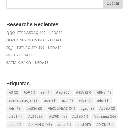
Researchs Recientes
QQQ- ETF NASDAQ 100 – UPDATE
DOW JONES INDUSTRIAL – UPDATE
ES_F – FUTURO SPX 500 – UPDATE
META – UPDATE
RATIO XLP/ XLY – UPDATE
Etiquetas
A3
(2)
A50
(1)
aal
(1)
Aapl
(66)
ABEV
(27)
ABNB
(1)
aceite de soja
(22)
achr
(1)
acn
(1)
adbe
(9)
adm
(1)
Adr
(18)
ae38d
(3)
AEROLINEAS
(51)
agro
(3)
AL29D
(2)
al30$
(4)
AL30C
(5)
AL30D
(45)
AL35D
(1)
Alemania
(55)
alua
(46)
ALUMINIO
(49)
amat
(1)
amd
(47)
AMZN
(34)