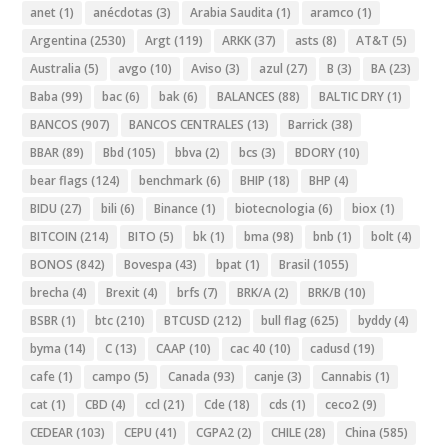
anet
(1)
anécdotas
(3)
Arabia Saudita
(1)
aramco
(1)
Argentina
(2530)
Argt
(119)
ARKK
(37)
asts
(8)
AT&T
(5)
Australia
(5)
avgo
(10)
Aviso
(3)
azul
(27)
B
(3)
BA
(23)
Baba
(99)
bac
(6)
bak
(6)
BALANCES
(88)
BALTIC DRY
(1)
BANCOS
(907)
BANCOS CENTRALES
(13)
Barrick
(38)
BBAR
(89)
Bbd
(105)
bbva
(2)
bcs
(3)
BDORY
(10)
bear flags
(124)
benchmark
(6)
BHIP
(18)
BHP
(4)
BIDU
(27)
bili
(6)
Binance
(1)
biotecnologia
(6)
biox
(1)
BITCOIN
(214)
BITO
(5)
bk
(1)
bma
(98)
bnb
(1)
bolt
(4)
BONOS
(842)
Bovespa
(43)
bpat
(1)
Brasil
(1055)
brecha
(4)
Brexit
(4)
brfs
(7)
BRK/A
(2)
BRK/B
(10)
BSBR
(1)
btc
(210)
BTCUSD
(212)
bull flag
(625)
byddy
(4)
byma
(14)
C
(13)
CAAP
(10)
cac 40
(10)
cadusd
(19)
cafe
(1)
campo
(5)
Canada
(93)
canje
(3)
Cannabis
(1)
cat
(1)
CBD
(4)
ccl
(21)
Cde
(18)
cds
(1)
ceco2
(9)
CEDEAR
(103)
CEPU
(41)
CGPA2
(2)
CHILE
(28)
China
(585)