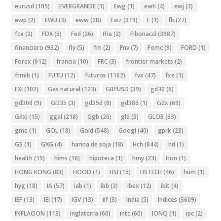
eurusd
(105)
EVERGRANDE
(1)
Ewg
(1)
ewh
(4)
ewj
(3)
ewp
(2)
EWU
(3)
eww
(28)
Ewz
(319)
F
(1)
fb
(27)
fcx
(2)
FDX
(5)
Fed
(26)
ffie
(2)
Fibonacci
(3987)
financiero
(932)
fly
(5)
fm
(2)
Fnv
(7)
Fomc
(9)
FORD
(1)
Forex
(912)
francia
(10)
FRC
(3)
frontier markets
(2)
ftmib
(1)
FUTU
(12)
futuros
(1162)
fvx
(47)
fxe
(1)
FXI
(102)
Gas natural
(123)
GBPUSD
(39)
gd30
(6)
gd30d
(9)
GD35
(3)
gd35d
(8)
gd38d
(1)
Gdx
(69)
Gdxj
(15)
ggal
(218)
Ggb
(26)
gld
(3)
GLOB
(63)
gme
(1)
GOL
(18)
Gold
(548)
Googl
(40)
gprk
(23)
GS
(1)
GXG
(4)
harina de soja
(18)
Hch
(844)
hd
(1)
health
(19)
hims
(16)
hipoteca
(1)
hmy
(23)
Hon
(1)
HONG KONG
(83)
HOOD
(1)
HSI
(15)
HSTECH
(46)
hum
(1)
hyg
(18)
IA
(57)
iab
(1)
ibb
(3)
ibex
(12)
ibit
(4)
IEF
(13)
IEI
(17)
IGV
(13)
ilf
(3)
India
(5)
Indices
(3609)
INFLACION
(113)
Inglaterra
(60)
intc
(60)
IONQ
(1)
ipc
(2)