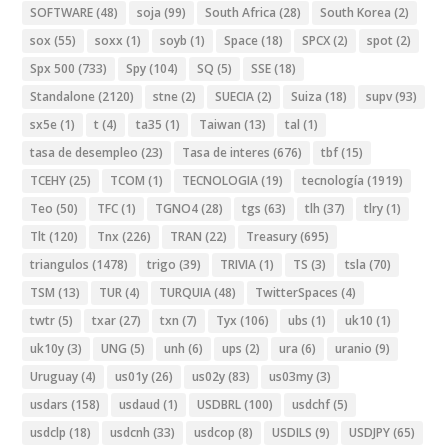
SOFTWARE
(48)
soja
(99)
South Africa
(28)
South Korea
(2)
sox
(55)
soxx
(1)
soyb
(1)
Space
(18)
SPCX
(2)
spot
(2)
Spx 500
(733)
Spy
(104)
SQ
(5)
SSE
(18)
Standalone
(2120)
stne
(2)
SUECIA
(2)
Suiza
(18)
supv
(93)
sx5e
(1)
t
(4)
ta35
(1)
Taiwan
(13)
tal
(1)
tasa de desempleo
(23)
Tasa de interes
(676)
tbf
(15)
TCEHY
(25)
TCOM
(1)
TECNOLOGIA
(19)
tecnología
(1919)
Teo
(50)
TFC
(1)
TGNO4
(28)
tgs
(63)
tlh
(37)
tlry
(1)
Tlt
(120)
Tnx
(226)
TRAN
(22)
Treasury
(695)
triangulos
(1478)
trigo
(39)
TRIVIA
(1)
TS
(3)
tsla
(70)
TSM
(13)
TUR
(4)
TURQUIA
(48)
TwitterSpaces
(4)
twtr
(5)
txar
(27)
txn
(7)
Tyx
(106)
ubs
(1)
uk10
(1)
uk10y
(3)
UNG
(5)
unh
(6)
ups
(2)
ura
(6)
uranio
(9)
Uruguay
(4)
us01y
(26)
us02y
(83)
us03my
(3)
usdars
(158)
usdaud
(1)
USDBRL
(100)
usdchf
(5)
usdclp
(18)
usdcnh
(33)
usdcop
(8)
USDILS
(9)
USDJPY
(65)