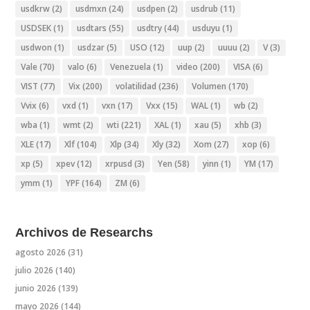
usdkrw
(2)
usdmxn
(24)
usdpen
(2)
usdrub
(11)
USDSEK
(1)
usdtars
(55)
usdtry
(44)
usduyu
(1)
usdwon
(1)
usdzar
(5)
USO
(12)
uup
(2)
uuuu
(2)
V
(3)
Vale
(70)
valo
(6)
Venezuela
(1)
video
(200)
VISA
(6)
VIST
(77)
Vix
(200)
volatilidad
(236)
Volumen
(170)
Vvix
(6)
vxd
(1)
vxn
(17)
Vxx
(15)
WAL
(1)
wb
(2)
wba
(1)
wmt
(2)
wti
(221)
XAL
(1)
xau
(5)
xhb
(3)
XLE
(17)
Xlf
(104)
Xlp
(34)
Xly
(32)
Xom
(27)
xop
(6)
xp
(5)
xpev
(12)
xrpusd
(3)
Yen
(58)
yinn
(1)
YM
(17)
ymm
(1)
YPF
(164)
ZM
(6)
Archivos de Researchs
agosto 2026
(31)
julio 2026
(140)
junio 2026
(139)
mayo 2026
(144)