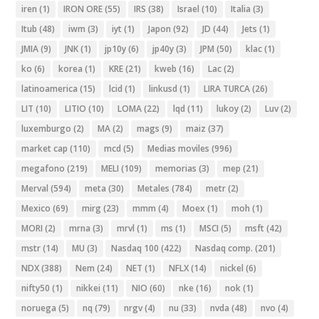
iren
(1)
IRON ORE
(55)
IRS
(38)
Israel
(10)
Italia
(3)
Itub
(48)
iwm
(3)
iyt
(1)
Japon
(92)
JD
(44)
Jets
(1)
JMIA
(9)
JNK
(1)
jp10y
(6)
jp40y
(3)
JPM
(50)
klac
(1)
ko
(6)
korea
(1)
KRE
(21)
kweb
(16)
Lac
(2)
latinoamerica
(15)
lcid
(1)
linkusd
(1)
LIRA TURCA
(26)
LIT
(10)
LITIO
(10)
LOMA
(22)
lqd
(11)
lukoy
(2)
Luv
(2)
luxemburgo
(2)
MA
(2)
mags
(9)
maiz
(37)
market cap
(110)
mcd
(5)
Medias moviles
(996)
megafono
(219)
MELI
(109)
memorias
(3)
mep
(21)
Merval
(594)
meta
(30)
Metales
(784)
metr
(2)
Mexico
(69)
mirg
(23)
mmm
(4)
Moex
(1)
moh
(1)
MORI
(2)
mrna
(3)
mrvl
(1)
ms
(1)
MSCI
(5)
msft
(42)
mstr
(14)
MU
(3)
Nasdaq 100
(422)
Nasdaq comp.
(201)
NDX
(388)
Nem
(24)
NET
(1)
NFLX
(14)
nickel
(6)
nifty50
(1)
nikkei
(11)
NIO
(60)
nke
(16)
nok
(1)
noruega
(5)
nq
(79)
nrgv
(4)
nu
(33)
nvda
(48)
nvo
(4)