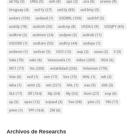
uk10y
(3)
UNG
(5)
unh
(6)
ups
(2)
ura
(6)
uranio
(9)
Uruguay
(4)
us01y
(27)
us02y
(83)
us03my
(3)
usdars
(159)
usdaud
(1)
USDBRL
(100)
usdchf
(5)
usdclp
(18)
usdcnh
(33)
usdcop
(8)
USDILS
(9)
USDJPY
(65)
usdkrw
(2)
usdmxn
(24)
usdpen
(2)
usdrub
(11)
USDSEK
(1)
usdtars
(55)
usdtry
(44)
usduyu
(1)
usdwon
(1)
usdzar
(5)
USO
(12)
uup
(2)
uuuu
(2)
V
(3)
Vale
(70)
valo
(6)
Venezuela
(1)
video
(200)
VISA
(6)
VIST
(77)
Vix
(200)
volatilidad
(236)
Volumen
(170)
Vvix
(6)
vxd
(1)
vxn
(17)
Vxx
(15)
WAL
(1)
wb
(2)
wba
(1)
wmt
(2)
wti
(221)
XAL
(1)
xau
(5)
xhb
(3)
XLE
(17)
Xlf
(104)
Xlp
(34)
Xly
(32)
Xom
(27)
xop
(6)
xp
(5)
xpev
(12)
xrpusd
(3)
Yen
(58)
yinn
(1)
YM
(17)
ymm
(1)
YPF
(164)
ZM
(6)
Archivos de Researchs