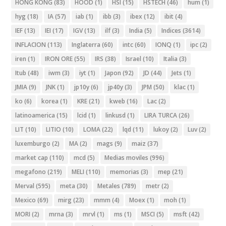
HONG KONG
(83)
HOOD
(1)
HSI
(15)
HSTECH
(46)
hum
(1)
hyg
(18)
IA
(57)
iab
(1)
ibb
(3)
ibex
(12)
ibit
(4)
IEF
(13)
IEI
(17)
IGV
(13)
ilf
(3)
India
(5)
Indices
(3614)
INFLACION
(113)
Inglaterra
(60)
intc
(60)
IONQ
(1)
ipc
(2)
iren
(1)
IRON ORE
(55)
IRS
(38)
Israel
(10)
Italia
(3)
Itub
(48)
iwm
(3)
iyt
(1)
Japon
(92)
JD
(44)
Jets
(1)
JMIA
(9)
JNK
(1)
jp10y
(6)
jp40y
(3)
JPM
(50)
klac
(1)
ko
(6)
korea
(1)
KRE
(21)
kweb
(16)
Lac
(2)
latinoamerica
(15)
lcid
(1)
linkusd
(1)
LIRA TURCA
(26)
LIT
(10)
LITIO
(10)
LOMA
(22)
lqd
(11)
lukoy
(2)
Luv
(2)
luxemburgo
(2)
MA
(2)
mags
(9)
maiz
(37)
market cap
(110)
mcd
(5)
Medias moviles
(996)
megafono
(219)
MELI
(110)
memorias
(3)
mep
(21)
Merval
(595)
meta
(30)
Metales
(789)
metr
(2)
Mexico
(69)
mirg
(23)
mmm
(4)
Moex
(1)
moh
(1)
MORI
(2)
mrna
(3)
mrvl
(1)
ms
(1)
MSCI
(5)
msft
(42)