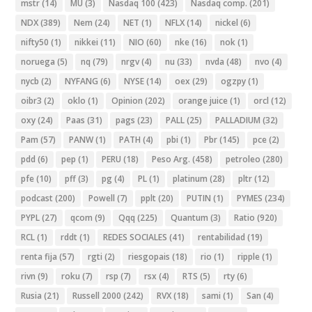
mstr
(14)
MU
(3)
Nasdaq 100
(423)
Nasdaq comp.
(201)
NDX
(389)
Nem
(24)
NET
(1)
NFLX
(14)
nickel
(6)
nifty50
(1)
nikkei
(11)
NIO
(60)
nke
(16)
nok
(1)
noruega
(5)
nq
(79)
nrgv
(4)
nu
(33)
nvda
(48)
nvo
(4)
nycb
(2)
NYFANG
(6)
NYSE
(14)
oex
(29)
ogzpy
(1)
oibr3
(2)
oklo
(1)
Opinion
(202)
orange juice
(1)
orcl
(12)
oxy
(24)
Paas
(31)
pags
(23)
PALL
(25)
PALLADIUM
(32)
Pam
(57)
PANW
(1)
PATH
(4)
pbi
(1)
Pbr
(145)
pce
(2)
pdd
(6)
pep
(1)
PERU
(18)
Peso Arg.
(458)
petroleo
(280)
pfe
(10)
pff
(3)
pg
(4)
PL
(1)
platinum
(28)
pltr
(12)
podcast
(200)
Powell
(7)
pplt
(20)
PUTIN
(1)
PYMES
(234)
PYPL
(27)
qcom
(9)
Qqq
(225)
Quantum
(3)
Ratio
(920)
RCL
(1)
rddt
(1)
REDES SOCIALES
(41)
rentabilidad
(19)
renta fija
(57)
rgti
(2)
riesgopais
(18)
rio
(1)
ripple
(1)
rivn
(9)
roku
(7)
rsp
(7)
rsx
(4)
RTS
(5)
rty
(6)
Rusia
(21)
Russell 2000
(242)
RVX
(18)
sami
(1)
San
(4)