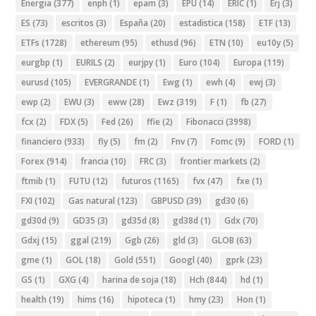
Energia
(377)
enph
(1)
epam
(3)
EPU
(14)
ERIC
(1)
Erj
(3)
ES
(73)
escritos
(3)
España
(20)
estadistica
(158)
ETF
(13)
ETFs
(1728)
ethereum
(95)
ethusd
(96)
ETN
(10)
eu10y
(5)
eurgbp
(1)
EURILS
(2)
eurjpy
(1)
Euro
(104)
Europa
(119)
eurusd
(105)
EVERGRANDE
(1)
Ewg
(1)
ewh
(4)
ewj
(3)
ewp
(2)
EWU
(3)
eww
(28)
Ewz
(319)
F
(1)
fb
(27)
fcx
(2)
FDX
(5)
Fed
(26)
ffie
(2)
Fibonacci
(3998)
financiero
(933)
fly
(5)
fm
(2)
Fnv
(7)
Fomc
(9)
FORD
(1)
Forex
(914)
francia
(10)
FRC
(3)
frontier markets
(2)
ftmib
(1)
FUTU
(12)
futuros
(1165)
fvx
(47)
fxe
(1)
FXI
(102)
Gas natural
(123)
GBPUSD
(39)
gd30
(6)
gd30d
(9)
GD35
(3)
gd35d
(8)
gd38d
(1)
Gdx
(70)
Gdxj
(15)
ggal
(219)
Ggb
(26)
gld
(3)
GLOB
(63)
gme
(1)
GOL
(18)
Gold
(551)
Googl
(40)
gprk
(23)
GS
(1)
GXG
(4)
harina de soja
(18)
Hch
(844)
hd
(1)
health
(19)
hims
(16)
hipoteca
(1)
hmy
(23)
Hon
(1)