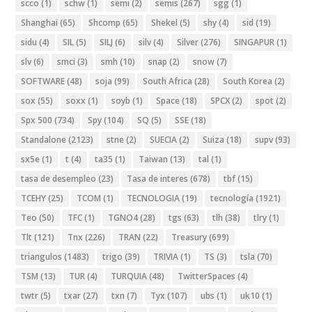
scco
(1)
schw
(1)
semi
(2)
semis
(267)
sgg
(1)
Shanghai
(65)
Shcomp
(65)
Shekel
(5)
shy
(4)
sid
(19)
sidu
(4)
SIL
(5)
SILJ
(6)
silv
(4)
Silver
(276)
SINGAPUR
(1)
slv
(6)
smci
(3)
smh
(10)
snap
(2)
snow
(7)
SOFTWARE
(48)
soja
(99)
South Africa
(28)
South Korea
(2)
sox
(55)
soxx
(1)
soyb
(1)
Space
(18)
SPCX
(2)
spot
(2)
Spx 500
(734)
Spy
(104)
SQ
(5)
SSE
(18)
Standalone
(2123)
stne
(2)
SUECIA
(2)
Suiza
(18)
supv
(93)
sx5e
(1)
t
(4)
ta35
(1)
Taiwan
(13)
tal
(1)
tasa de desempleo
(23)
Tasa de interes
(678)
tbf
(15)
TCEHY
(25)
TCOM
(1)
TECNOLOGIA
(19)
tecnología
(1921)
Teo
(50)
TFC
(1)
TGNO4
(28)
tgs
(63)
tlh
(38)
tlry
(1)
Tlt
(121)
Tnx
(226)
TRAN
(22)
Treasury
(699)
triangulos
(1483)
trigo
(39)
TRIVIA
(1)
TS
(3)
tsla
(70)
TSM
(13)
TUR
(4)
TURQUIA
(48)
TwitterSpaces
(4)
twtr
(5)
txar
(27)
txn
(7)
Tyx
(107)
ubs
(1)
uk10
(1)