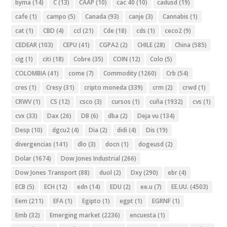
byma
(14)
C
(13)
CAAP
(10)
cac 40
(10)
cadusd
(19)
cafe
(1)
campo
(5)
Canada
(93)
canje
(3)
Cannabis
(1)
cat
(1)
CBD
(4)
ccl
(21)
Cde
(18)
cds
(1)
ceco2
(9)
CEDEAR
(103)
CEPU
(41)
CGPA2
(2)
CHILE
(28)
China
(585)
cig
(1)
citi
(18)
Cobre
(35)
COIN
(12)
Colo
(5)
COLOMBIA
(41)
come
(7)
Commodity
(1260)
Crb
(54)
cres
(1)
Cresy
(31)
cripto moneda
(339)
crm
(2)
crwd
(1)
CRWV
(1)
CS
(12)
csco
(3)
cursos
(1)
cuña
(1932)
cvs
(1)
cvx
(33)
Dax
(26)
DB
(6)
dba
(2)
Deja vu
(134)
Desp
(10)
dgcu2
(4)
Dia
(2)
didi
(4)
Dis
(19)
divergencias
(141)
dlo
(3)
docn
(1)
dogeusd
(2)
Dolar
(1674)
Dow Jones Industrial
(266)
Dow Jones Transport
(88)
duol
(2)
Dxy
(290)
ebr
(4)
ECB
(5)
ECH
(12)
edn
(14)
EDU
(2)
ee.u
(7)
EE.UU.
(4503)
Eem
(211)
EFA
(1)
Egipto
(1)
egpt
(1)
EGRNF
(1)
Emb
(32)
Emerging market
(2236)
encuesta
(1)