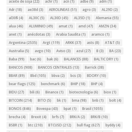
aceite de soja
(22)
achr
(1)
acn
(1)
adbe
(9)
adm
(1)
Adr
(18)
ae38d
(3)
AEROLINEAS
(51)
agro
(3)
AL29D
(2)
al30$
(4)
AL30C
(5)
AL30D
(45)
AL35D
(1)
Alemania
(55)
alua
(46)
ALUMINIO
(49)
amat
(1)
amd
(47)
AMZN
(34)
anet
(1)
anécdotas
(3)
Arabia Saudita
(1)
aramco
(1)
Argentina
(2535)
Argt
(119)
ARKK
(37)
asts
(8)
AT&T
(5)
Australia
(5)
avgo
(10)
Aviso
(3)
azul
(27)
B
(3)
BA
(23)
Baba
(99)
bac
(6)
bak
(6)
BALANCES
(88)
BALTIC DRY
(1)
BANCOS
(908)
BANCOS CENTRALES
(13)
Barrick
(38)
BBAR
(89)
Bbd
(105)
bbva
(2)
bcs
(3)
BDORY
(10)
bear flags
(125)
benchmark
(6)
BHIP
(18)
BHP
(4)
BIDU
(27)
bili
(6)
Binance
(1)
biotecnologia
(6)
biox
(1)
BITCOIN
(214)
BITO
(5)
bk
(1)
bma
(98)
bnb
(1)
bolt
(4)
BONOS
(846)
Bovespa
(43)
bpat
(1)
Brasil
(1055)
brecha
(4)
Brexit
(4)
brfs
(7)
BRK/A
(2)
BRK/B
(10)
BSBR
(1)
btc
(210)
BTCUSD
(212)
bull flag
(627)
byddy
(4)