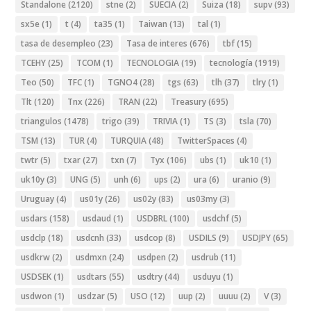
Standalone
(2120)
stne
(2)
SUECIA
(2)
Suiza
(18)
supv
(93)
sx5e
(1)
t
(4)
ta35
(1)
Taiwan
(13)
tal
(1)
tasa de desempleo
(23)
Tasa de interes
(676)
tbf
(15)
TCEHY
(25)
TCOM
(1)
TECNOLOGIA
(19)
tecnología
(1919)
Teo
(50)
TFC
(1)
TGNO4
(28)
tgs
(63)
tlh
(37)
tlry
(1)
Tlt
(120)
Tnx
(226)
TRAN
(22)
Treasury
(695)
triangulos
(1478)
trigo
(39)
TRIVIA
(1)
TS
(3)
tsla
(70)
TSM
(13)
TUR
(4)
TURQUIA
(48)
TwitterSpaces
(4)
twtr
(5)
txar
(27)
txn
(7)
Tyx
(106)
ubs
(1)
uk10
(1)
uk10y
(3)
UNG
(5)
unh
(6)
ups
(2)
ura
(6)
uranio
(9)
Uruguay
(4)
us01y
(26)
us02y
(83)
us03my
(3)
usdars
(158)
usdaud
(1)
USDBRL
(100)
usdchf
(5)
usdclp
(18)
usdcnh
(33)
usdcop
(8)
USDILS
(9)
USDJPY
(65)
usdkrw
(2)
usdmxn
(24)
usdpen
(2)
usdrub
(11)
USDSEK
(1)
usdtars
(55)
usdtry
(44)
usduyu
(1)
usdwon
(1)
usdzar
(5)
USO
(12)
uup
(2)
uuuu
(2)
V
(3)