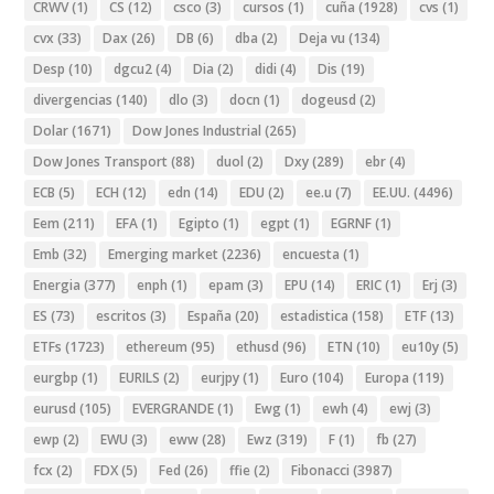
CRWV
(1)
CS
(12)
csco
(3)
cursos
(1)
cuña
(1928)
cvs
(1)
cvx
(33)
Dax
(26)
DB
(6)
dba
(2)
Deja vu
(134)
Desp
(10)
dgcu2
(4)
Dia
(2)
didi
(4)
Dis
(19)
divergencias
(140)
dlo
(3)
docn
(1)
dogeusd
(2)
Dolar
(1671)
Dow Jones Industrial
(265)
Dow Jones Transport
(88)
duol
(2)
Dxy
(289)
ebr
(4)
ECB
(5)
ECH
(12)
edn
(14)
EDU
(2)
ee.u
(7)
EE.UU.
(4496)
Eem
(211)
EFA
(1)
Egipto
(1)
egpt
(1)
EGRNF
(1)
Emb
(32)
Emerging market
(2236)
encuesta
(1)
Energia
(377)
enph
(1)
epam
(3)
EPU
(14)
ERIC
(1)
Erj
(3)
ES
(73)
escritos
(3)
España
(20)
estadistica
(158)
ETF
(13)
ETFs
(1723)
ethereum
(95)
ethusd
(96)
ETN
(10)
eu10y
(5)
eurgbp
(1)
EURILS
(2)
eurjpy
(1)
Euro
(104)
Europa
(119)
eurusd
(105)
EVERGRANDE
(1)
Ewg
(1)
ewh
(4)
ewj
(3)
ewp
(2)
EWU
(3)
eww
(28)
Ewz
(319)
F
(1)
fb
(27)
fcx
(2)
FDX
(5)
Fed
(26)
ffie
(2)
Fibonacci
(3987)