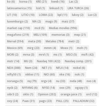
ko
(6)
korea
(1)
KRE
(21)
kweb
(16)
Lac
(2)
latinoamerica
(15)
lcid
(1)
linkusd
(1)
LIRA TURCA
(26)
LIT
(10)
LITIO
(10)
LOMA
(22)
lqd
(11)
lukoy
(2)
Luv
(2)
luxemburgo
(2)
MA
(2)
mags
(9)
maiz
(37)
market cap
(110)
mcd
(5)
Medias moviles
(996)
megafono
(219)
MELI
(109)
memorias
(3)
mep
(21)
Merval
(594)
meta
(30)
Metales
(784)
metr
(2)
Mexico
(69)
mirg
(23)
mmm
(4)
Moex
(1)
moh
(1)
MORI
(2)
mrna
(3)
mrvl
(1)
ms
(1)
MSCI
(5)
msft
(42)
mstr
(14)
MU
(3)
Nasdaq 100
(422)
Nasdaq comp.
(201)
NDX
(388)
Nem
(24)
NET
(1)
NFLX
(14)
nickel
(6)
nifty50
(1)
nikkei
(11)
NIO
(60)
nke
(16)
nok
(1)
noruega
(5)
nq
(79)
nrgv
(4)
nu
(33)
nvda
(48)
nvo
(4)
nycb
(2)
NYFANG
(6)
NYSE
(14)
oex
(29)
ogzpy
(1)
oibr3
(2)
oklo
(1)
Opinion
(202)
orange juice
(1)
orcl
(12)
oxy
(24)
Paas
(31)
pags
(23)
PALL
(25)
PALLADIUM
(32)