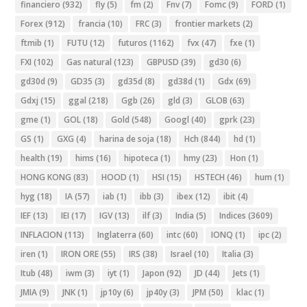
financiero
(932)
fly
(5)
fm
(2)
Fnv
(7)
Fomc
(9)
FORD
(1)
Forex
(912)
francia
(10)
FRC
(3)
frontier markets
(2)
ftmib
(1)
FUTU
(12)
futuros
(1162)
fvx
(47)
fxe
(1)
FXI
(102)
Gas natural
(123)
GBPUSD
(39)
gd30
(6)
gd30d
(9)
GD35
(3)
gd35d
(8)
gd38d
(1)
Gdx
(69)
Gdxj
(15)
ggal
(218)
Ggb
(26)
gld
(3)
GLOB
(63)
gme
(1)
GOL
(18)
Gold
(548)
Googl
(40)
gprk
(23)
GS
(1)
GXG
(4)
harina de soja
(18)
Hch
(844)
hd
(1)
health
(19)
hims
(16)
hipoteca
(1)
hmy
(23)
Hon
(1)
HONG KONG
(83)
HOOD
(1)
HSI
(15)
HSTECH
(46)
hum
(1)
hyg
(18)
IA
(57)
iab
(1)
ibb
(3)
ibex
(12)
ibit
(4)
IEF
(13)
IEI
(17)
IGV
(13)
ilf
(3)
India
(5)
Indices
(3609)
INFLACION
(113)
Inglaterra
(60)
intc
(60)
IONQ
(1)
ipc
(2)
iren
(1)
IRON ORE
(55)
IRS
(38)
Israel
(10)
Italia
(3)
Itub
(48)
iwm
(3)
iyt
(1)
Japon
(92)
JD
(44)
Jets
(1)
JMIA
(9)
JNK
(1)
jp10y
(6)
jp40y
(3)
JPM
(50)
klac
(1)