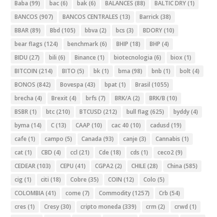
Baba
(99)
bac
(6)
bak
(6)
BALANCES
(88)
BALTIC DRY
(1)
BANCOS
(907)
BANCOS CENTRALES
(13)
Barrick
(38)
BBAR
(89)
Bbd
(105)
bbva
(2)
bcs
(3)
BDORY
(10)
bear flags
(124)
benchmark
(6)
BHIP
(18)
BHP
(4)
BIDU
(27)
bili
(6)
Binance
(1)
biotecnologia
(6)
biox
(1)
BITCOIN
(214)
BITO
(5)
bk
(1)
bma
(98)
bnb
(1)
bolt
(4)
BONOS
(842)
Bovespa
(43)
bpat
(1)
Brasil
(1055)
brecha
(4)
Brexit
(4)
brfs
(7)
BRK/A
(2)
BRK/B
(10)
BSBR
(1)
btc
(210)
BTCUSD
(212)
bull flag
(625)
byddy
(4)
byma
(14)
C
(13)
CAAP
(10)
cac 40
(10)
cadusd
(19)
cafe
(1)
campo
(5)
Canada
(93)
canje
(3)
Cannabis
(1)
cat
(1)
CBD
(4)
ccl
(21)
Cde
(18)
cds
(1)
ceco2
(9)
CEDEAR
(103)
CEPU
(41)
CGPA2
(2)
CHILE
(28)
China
(585)
cig
(1)
citi
(18)
Cobre
(35)
COIN
(12)
Colo
(5)
COLOMBIA
(41)
come
(7)
Commodity
(1257)
Crb
(54)
cres
(1)
Cresy
(30)
cripto moneda
(339)
crm
(2)
crwd
(1)