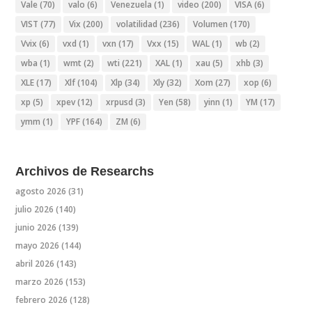
Vale
(70)
valo
(6)
Venezuela
(1)
video
(200)
VISA
(6)
VIST
(77)
Vix
(200)
volatilidad
(236)
Volumen
(170)
Vvix
(6)
vxd
(1)
vxn
(17)
Vxx
(15)
WAL
(1)
wb
(2)
wba
(1)
wmt
(2)
wti
(221)
XAL
(1)
xau
(5)
xhb
(3)
XLE
(17)
Xlf
(104)
Xlp
(34)
Xly
(32)
Xom
(27)
xop
(6)
xp
(5)
xpev
(12)
xrpusd
(3)
Yen
(58)
yinn
(1)
YM
(17)
ymm
(1)
YPF
(164)
ZM
(6)
Archivos de Researchs
agosto 2026
(31)
julio 2026
(140)
junio 2026
(139)
mayo 2026
(144)
abril 2026
(143)
marzo 2026
(153)
febrero 2026
(128)