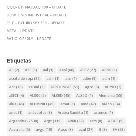
QQQ- ETF NASDAQ 100 – UPDATE
DOW JONES INDUSTRIAL – UPDATE
ES_F – FUTURO SPX 500 – UPDATE
META – UPDATE
RATIO XLP/ XLY – UPDATE
Etiquetas
A3
(2)
A50
(1)
aal
(1)
Aapl
(66)
ABEV
(27)
ABNB
(1)
aceite de soja
(22)
achr
(1)
acn
(1)
adbe
(9)
adm
(1)
Adr
(18)
ae38d
(3)
AEROLINEAS
(51)
agro
(3)
AL29D
(2)
al30$
(4)
AL30C
(5)
AL30D
(45)
AL35D
(1)
Alemania
(55)
alua
(46)
ALUMINIO
(49)
amat
(1)
amd
(47)
AMZN
(34)
anet
(1)
anécdotas
(3)
Arabia Saudita
(1)
aramco
(1)
Argentina
(2530)
Argt
(119)
ARKK
(37)
asts
(8)
AT&T
(5)
Australia
(5)
avgo
(10)
Aviso
(3)
azul
(27)
B
(3)
BA
(23)