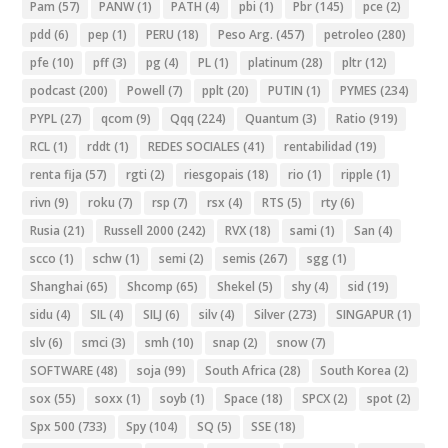
Pam
(57)
PANW
(1)
PATH
(4)
pbi
(1)
Pbr
(145)
pce
(2)
pdd
(6)
pep
(1)
PERU
(18)
Peso Arg.
(457)
petroleo
(280)
pfe
(10)
pff
(3)
pg
(4)
PL
(1)
platinum
(28)
pltr
(12)
podcast
(200)
Powell
(7)
pplt
(20)
PUTIN
(1)
PYMES
(234)
PYPL
(27)
qcom
(9)
Qqq
(224)
Quantum
(3)
Ratio
(919)
RCL
(1)
rddt
(1)
REDES SOCIALES
(41)
rentabilidad
(19)
renta fija
(57)
rgti
(2)
riesgopais
(18)
rio
(1)
ripple
(1)
rivn
(9)
roku
(7)
rsp
(7)
rsx
(4)
RTS
(5)
rty
(6)
Rusia
(21)
Russell 2000
(242)
RVX
(18)
sami
(1)
San
(4)
scco
(1)
schw
(1)
semi
(2)
semis
(267)
sgg
(1)
Shanghai
(65)
Shcomp
(65)
Shekel
(5)
shy
(4)
sid
(19)
sidu
(4)
SIL
(4)
SILJ
(6)
silv
(4)
Silver
(273)
SINGAPUR
(1)
slv
(6)
smci
(3)
smh
(10)
snap
(2)
snow
(7)
SOFTWARE
(48)
soja
(99)
South Africa
(28)
South Korea
(2)
sox
(55)
soxx
(1)
soyb
(1)
Space
(18)
SPCX
(2)
spot
(2)
Spx 500
(733)
Spy
(104)
SQ
(5)
SSE
(18)