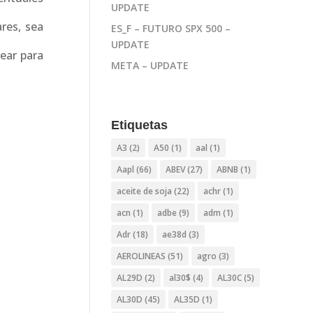
UPDATE
ares, sea
ES_F – FUTURO SPX 500 –
UPDATE
kear para
META – UPDATE
Etiquetas
A3
(2)
A50
(1)
aal
(1)
Aapl
(66)
ABEV
(27)
ABNB
(1)
aceite de soja
(22)
achr
(1)
acn
(1)
adbe
(9)
adm
(1)
Adr
(18)
ae38d
(3)
AEROLINEAS
(51)
agro
(3)
AL29D
(2)
al30$
(4)
AL30C
(5)
AL30D
(45)
AL35D
(1)