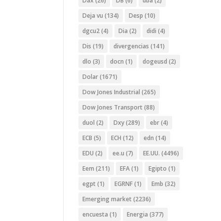
Dax
(26)
DB
(6)
dba
(2)
Deja vu
(134)
Desp
(10)
dgcu2
(4)
Dia
(2)
didi
(4)
Dis
(19)
divergencias
(141)
dlo
(3)
docn
(1)
dogeusd
(2)
Dolar
(1671)
Dow Jones Industrial
(265)
Dow Jones Transport
(88)
duol
(2)
Dxy
(289)
ebr
(4)
ECB
(5)
ECH
(12)
edn
(14)
EDU
(2)
ee.u
(7)
EE.UU.
(4496)
Eem
(211)
EFA
(1)
Egipto
(1)
egpt
(1)
EGRNF
(1)
Emb
(32)
Emerging market
(2236)
encuesta
(1)
Energia
(377)