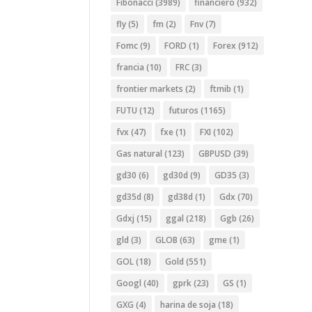
Fibonacci
(3989)
financiero
(932)
fly
(5)
fm
(2)
Fnv
(7)
Fomc
(9)
FORD
(1)
Forex
(912)
francia
(10)
FRC
(3)
frontier markets
(2)
ftmib
(1)
FUTU
(12)
futuros
(1165)
fvx
(47)
fxe
(1)
FXI
(102)
Gas natural
(123)
GBPUSD
(39)
gd30
(6)
gd30d
(9)
GD35
(3)
gd35d
(8)
gd38d
(1)
Gdx
(70)
Gdxj
(15)
ggal
(218)
Ggb
(26)
gld
(3)
GLOB
(63)
gme
(1)
GOL
(18)
Gold
(551)
Googl
(40)
gprk
(23)
GS
(1)
GXG
(4)
harina de soja
(18)