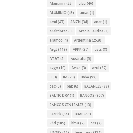
Alemania
(55)
alua
(46)
ALUMINIO
(49)
amat
(1)
amd
(47)
AMZN
(34)
anet
(1)
anécdotas
(3)
Arabia Saudita
(1)
aramco
(1)
Argentina
(2530)
Argt
(119)
ARKK
(37)
asts
(8)
AT&T
(5)
Australia
(5)
avgo
(10)
Aviso
(3)
azul
(27)
B
(3)
BA
(23)
Baba
(99)
bac
(6)
bak
(6)
BALANCES
(88)
BALTIC DRY
(1)
BANCOS
(907)
BANCOS CENTRALES
(13)
Barrick
(38)
BBAR
(89)
Bbd
(105)
bbva
(2)
bcs
(3)
BDORY
(10)
bear flags
(124)