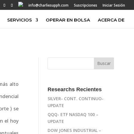
info@charliesupph.com
Suscripciones
Iniciar Sesión
SERVICIOS
OPERAR EN BOLSA
ACERCA DE
más alto
Researchs Recientes
ndencial
SILVER- CONT. CONTINUO-
UPDATE
orte ) se
QQQ- ETF NASDAQ 100 –
n el hoy
UPDATE
DOW JONES INDUSTRIAL –
ventuales