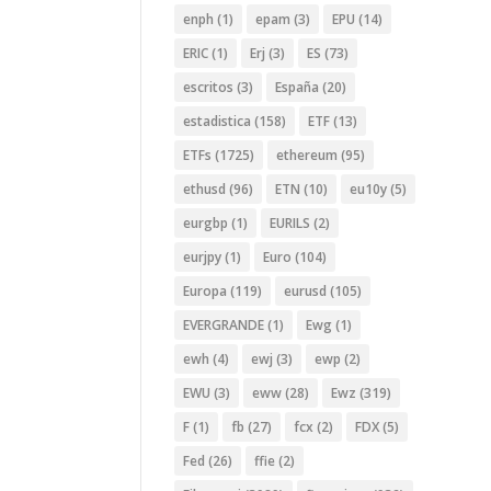
enph
(1)
epam
(3)
EPU
(14)
ERIC
(1)
Erj
(3)
ES
(73)
escritos
(3)
España
(20)
estadistica
(158)
ETF
(13)
ETFs
(1725)
ethereum
(95)
ethusd
(96)
ETN
(10)
eu10y
(5)
eurgbp
(1)
EURILS
(2)
eurjpy
(1)
Euro
(104)
Europa
(119)
eurusd
(105)
EVERGRANDE
(1)
Ewg
(1)
ewh
(4)
ewj
(3)
ewp
(2)
EWU
(3)
eww
(28)
Ewz
(319)
F
(1)
fb
(27)
fcx
(2)
FDX
(5)
Fed
(26)
ffie
(2)