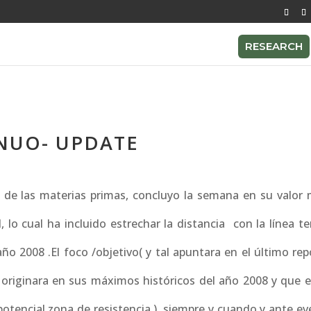
RESEARCH
NUO- UPDATE
de las materias primas, concluyo la semana en su valor 
lo cual ha incluido estrechar la distancia con la línea te
o 2008 .El foco /objetivo( y tal apuntara en el último rep
e originara en sus máximos históricos del año 2008 y que e
potencial zona de resistencia ), siempre y cuando y ante e