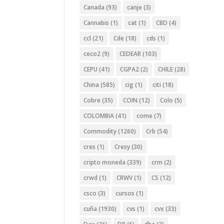
Canada
(93)
canje
(3)
Cannabis
(1)
cat
(1)
CBD
(4)
ccl
(21)
Cde
(18)
cds
(1)
ceco2
(9)
CEDEAR
(103)
CEPU
(41)
CGPA2
(2)
CHILE
(28)
China
(585)
cig
(1)
citi
(18)
Cobre
(35)
COIN
(12)
Colo
(5)
COLOMBIA
(41)
come
(7)
Commodity
(1260)
Crb
(54)
cres
(1)
Cresy
(30)
cripto moneda
(339)
crm
(2)
crwd
(1)
CRWV
(1)
CS
(12)
csco
(3)
cursos
(1)
cuña
(1930)
cvs
(1)
cvx
(33)