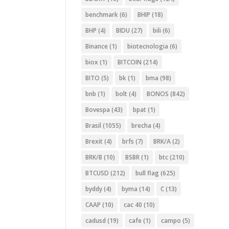
benchmark
(6)
BHIP
(18)
BHP
(4)
BIDU
(27)
bili
(6)
Binance
(1)
biotecnologia
(6)
biox
(1)
BITCOIN
(214)
BITO
(5)
bk
(1)
bma
(98)
bnb
(1)
bolt
(4)
BONOS
(842)
Bovespa
(43)
bpat
(1)
Brasil
(1055)
brecha
(4)
Brexit
(4)
brfs
(7)
BRK/A
(2)
BRK/B
(10)
BSBR
(1)
btc
(210)
BTCUSD
(212)
bull flag
(625)
byddy
(4)
byma
(14)
C
(13)
CAAP
(10)
cac 40
(10)
cadusd
(19)
cafe
(1)
campo
(5)