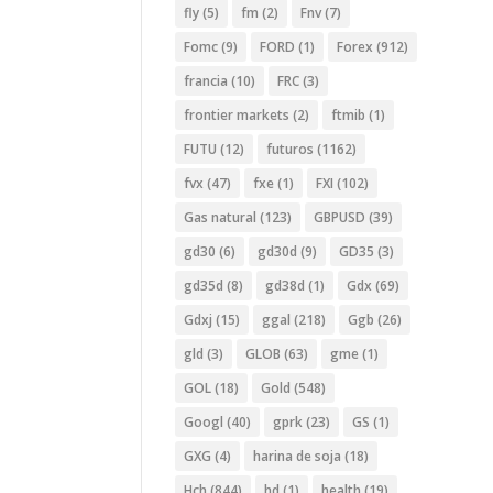
fly
(5)
fm
(2)
Fnv
(7)
Fomc
(9)
FORD
(1)
Forex
(912)
francia
(10)
FRC
(3)
frontier markets
(2)
ftmib
(1)
FUTU
(12)
futuros
(1162)
fvx
(47)
fxe
(1)
FXI
(102)
Gas natural
(123)
GBPUSD
(39)
gd30
(6)
gd30d
(9)
GD35
(3)
gd35d
(8)
gd38d
(1)
Gdx
(69)
Gdxj
(15)
ggal
(218)
Ggb
(26)
gld
(3)
GLOB
(63)
gme
(1)
GOL
(18)
Gold
(548)
Googl
(40)
gprk
(23)
GS
(1)
GXG
(4)
harina de soja
(18)
Hch
(844)
hd
(1)
health
(19)