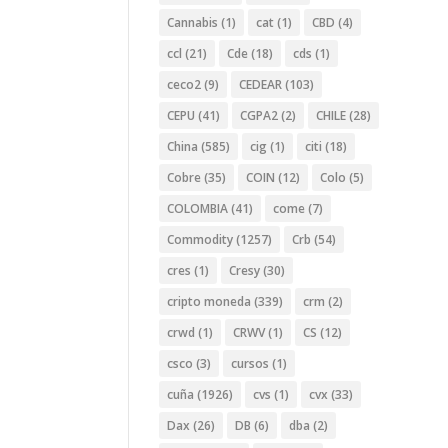
Cannabis
(1)
cat
(1)
CBD
(4)
ccl
(21)
Cde
(18)
cds
(1)
ceco2
(9)
CEDEAR
(103)
CEPU
(41)
CGPA2
(2)
CHILE
(28)
China
(585)
cig
(1)
citi
(18)
Cobre
(35)
COIN
(12)
Colo
(5)
COLOMBIA
(41)
come
(7)
Commodity
(1257)
Crb
(54)
cres
(1)
Cresy
(30)
cripto moneda
(339)
crm
(2)
crwd
(1)
CRWV
(1)
CS
(12)
csco
(3)
cursos
(1)
cuña
(1926)
cvs
(1)
cvx
(33)
Dax
(26)
DB
(6)
dba
(2)