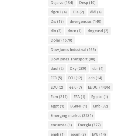
Deja vu
(134)
Desp
(10)
dgcu2
(4)
Dia
(2)
didi
(4)
Dis
(19)
divergencias
(140)
dlo
(3)
docn
(1)
dogeusd
(2)
Dolar
(1670)
Dow Jones Industrial
(265)
Dow Jones Transport
(88)
duol
(2)
Dxy
(289)
ebr
(4)
ECB
(5)
ECH
(12)
edn
(14)
EDU
(2)
ee.u
(7)
EE.UU.
(4496)
Eem
(211)
EFA
(1)
Egipto
(1)
egpt
(1)
EGRNF
(1)
Emb
(32)
Emerging market
(2231)
encuesta
(1)
Energia
(377)
enph
(1)
epam
(3)
EPU
(14)