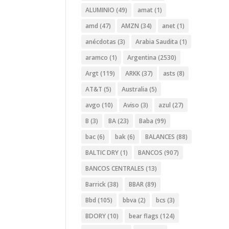
ALUMINIO
(49)
amat
(1)
amd
(47)
AMZN
(34)
anet
(1)
anécdotas
(3)
Arabia Saudita
(1)
aramco
(1)
Argentina
(2530)
Argt
(119)
ARKK
(37)
asts
(8)
AT&T
(5)
Australia
(5)
avgo
(10)
Aviso
(3)
azul
(27)
B
(3)
BA
(23)
Baba
(99)
bac
(6)
bak
(6)
BALANCES
(88)
BALTIC DRY
(1)
BANCOS
(907)
BANCOS CENTRALES
(13)
Barrick
(38)
BBAR
(89)
Bbd
(105)
bbva
(2)
bcs
(3)
BDORY
(10)
bear flags
(124)