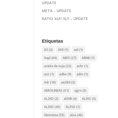
UPDATE
META – UPDATE
RATIO XLP/ XLY – UPDATE
Etiquetas
A3
(2)
A50
(1)
aal
(1)
Aapl
(66)
ABEV
(27)
ABNB
(1)
aceite de soja
(22)
achr
(1)
acn
(1)
adbe
(9)
adm
(1)
Adr
(18)
ae38d
(3)
AEROLINEAS
(51)
agro
(3)
AL29D
(2)
al30$
(4)
AL30C
(5)
AL30D
(45)
AL35D
(1)
Alemania
(55)
alua
(46)