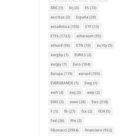
ERIC
(1)
Erj
(3)
ES
(73)
escritos
(3)
España
(20)
estadistica
(158)
ETF
(13)
ETFs
(1722)
ethereum
(95)
ethusd
(96)
ETN
(10)
eu10y
(5)
eurgbp
(1)
EURILS
(2)
eurjpy
(1)
Euro
(104)
Europa
(119)
eurusd
(105)
EVERGRANDE
(1)
Ewg
(1)
ewh
(4)
ewj
(3)
ewp
(2)
EWU
(3)
eww
(28)
Ewz
(318)
F
(1)
fb
(27)
fcx
(2)
FDX
(5)
Fed
(26)
ffie
(2)
Fibonacci
(3984)
financiero
(932)