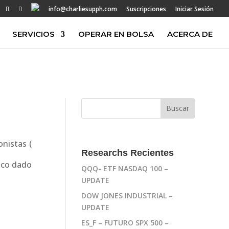
info@charliesupph.com
Suscripciones
Iniciar Sesión
SERVICIOS
OPERAR EN BOLSA
ACERCA DE
nistas (
Researchs Recientes
foco dado
QQQ- ETF NASDAQ 100 –
UPDATE
DOW JONES INDUSTRIAL –
UPDATE
ES_F – FUTURO SPX 500 –