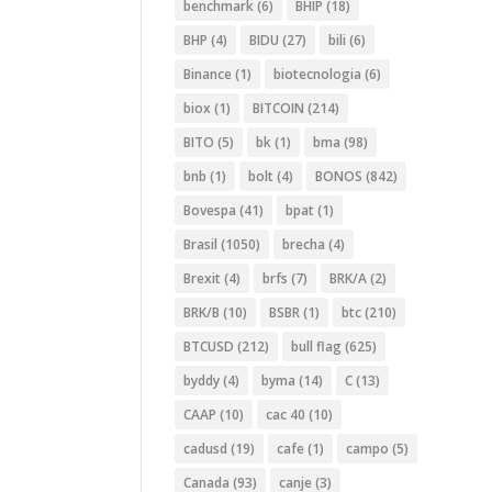
benchmark
(6)
BHIP
(18)
BHP
(4)
BIDU
(27)
bili
(6)
Binance
(1)
biotecnologia
(6)
biox
(1)
BITCOIN
(214)
BITO
(5)
bk
(1)
bma
(98)
bnb
(1)
bolt
(4)
BONOS
(842)
Bovespa
(41)
bpat
(1)
Brasil
(1050)
brecha
(4)
Brexit
(4)
brfs
(7)
BRK/A
(2)
BRK/B
(10)
BSBR
(1)
btc
(210)
BTCUSD
(212)
bull flag
(625)
byddy
(4)
byma
(14)
C
(13)
CAAP
(10)
cac 40
(10)
cadusd
(19)
cafe
(1)
campo
(5)
Canada
(93)
canje
(3)