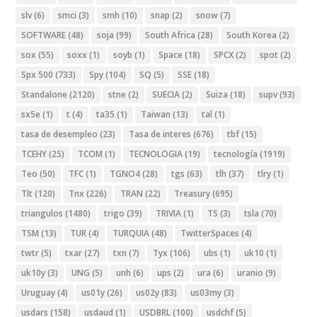
slv
(6)
smci
(3)
smh
(10)
snap
(2)
snow
(7)
SOFTWARE
(48)
soja
(99)
South Africa
(28)
South Korea
(2)
sox
(55)
soxx
(1)
soyb
(1)
Space
(18)
SPCX
(2)
spot
(2)
Spx 500
(733)
Spy
(104)
SQ
(5)
SSE
(18)
Standalone
(2120)
stne
(2)
SUECIA
(2)
Suiza
(18)
supv
(93)
sx5e
(1)
t
(4)
ta35
(1)
Taiwan
(13)
tal
(1)
tasa de desempleo
(23)
Tasa de interes
(676)
tbf
(15)
TCEHY
(25)
TCOM
(1)
TECNOLOGIA
(19)
tecnología
(1919)
Teo
(50)
TFC
(1)
TGNO4
(28)
tgs
(63)
tlh
(37)
tlry
(1)
Tlt
(120)
Tnx
(226)
TRAN
(22)
Treasury
(695)
triangulos
(1480)
trigo
(39)
TRIVIA
(1)
TS
(3)
tsla
(70)
TSM
(13)
TUR
(4)
TURQUIA
(48)
TwitterSpaces
(4)
twtr
(5)
txar
(27)
txn
(7)
Tyx
(106)
ubs
(1)
uk10
(1)
uk10y
(3)
UNG
(5)
unh
(6)
ups
(2)
ura
(6)
uranio
(9)
Uruguay
(4)
us01y
(26)
us02y
(83)
us03my
(3)
usdars
(158)
usdaud
(1)
USDBRL
(100)
usdchf
(5)