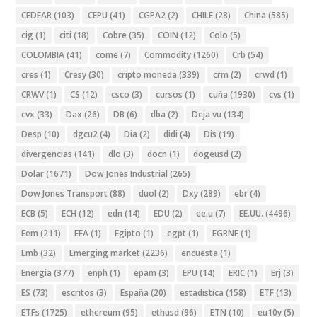
CEDEAR
(103)
CEPU
(41)
CGPA2
(2)
CHILE
(28)
China
(585)
cig
(1)
citi
(18)
Cobre
(35)
COIN
(12)
Colo
(5)
COLOMBIA
(41)
come
(7)
Commodity
(1260)
Crb
(54)
cres
(1)
Cresy
(30)
cripto moneda
(339)
crm
(2)
crwd
(1)
CRWV
(1)
CS
(12)
csco
(3)
cursos
(1)
cuña
(1930)
cvs
(1)
cvx
(33)
Dax
(26)
DB
(6)
dba
(2)
Deja vu
(134)
Desp
(10)
dgcu2
(4)
Dia
(2)
didi
(4)
Dis
(19)
divergencias
(141)
dlo
(3)
docn
(1)
dogeusd
(2)
Dolar
(1671)
Dow Jones Industrial
(265)
Dow Jones Transport
(88)
duol
(2)
Dxy
(289)
ebr
(4)
ECB
(5)
ECH
(12)
edn
(14)
EDU
(2)
ee.u
(7)
EE.UU.
(4496)
Eem
(211)
EFA
(1)
Egipto
(1)
egpt
(1)
EGRNF
(1)
Emb
(32)
Emerging market
(2236)
encuesta
(1)
Energia
(377)
enph
(1)
epam
(3)
EPU
(14)
ERIC
(1)
Erj
(3)
ES
(73)
escritos
(3)
España
(20)
estadistica
(158)
ETF
(13)
ETFs
(1725)
ethereum
(95)
ethusd
(96)
ETN
(10)
eu10y
(5)