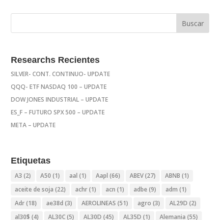
Researchs Recientes
SILVER- CONT. CONTINUO- UPDATE
QQQ- ETF NASDAQ 100 – UPDATE
DOW JONES INDUSTRIAL – UPDATE
ES_F – FUTURO SPX 500 – UPDATE
META – UPDATE
Etiquetas
A3
(2)
A50
(1)
aal
(1)
Aapl
(66)
ABEV
(27)
ABNB
(1)
aceite de soja
(22)
achr
(1)
acn
(1)
adbe
(9)
adm
(1)
Adr
(18)
ae38d
(3)
AEROLINEAS
(51)
agro
(3)
AL29D
(2)
al30$
(4)
AL30C
(5)
AL30D
(45)
AL35D
(1)
Alemania
(55)