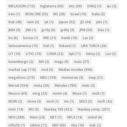
INFLACION
(113)
Inglaterra
(60)
intc
(60)
IONQ
(1)
ipc
(2)
iren
(1)
IRON ORE
(55)
IRS
(38)
Israel
(10)
Italia
(3)
Itub
(48)
iwm
(3)
iyt
(1)
Japon
(92)
JD
(44)
Jets
(1)
JMIA
(9)
JNK
(1)
jp10y
(6)
jp40y
(3)
JPM
(50)
klac
(1)
ko
(6)
korea
(1)
KRE
(21)
kweb
(16)
Lac
(2)
latinoamerica
(15)
lcid
(1)
linkusd
(1)
LIRA TURCA
(26)
LIT
(10)
LITIO
(10)
LOMA
(22)
lqd
(11)
lukoy
(2)
Luv
(2)
luxemburgo
(2)
MA
(2)
mags
(9)
maiz
(37)
market cap
(110)
mcd
(5)
Medias moviles
(996)
megafono
(219)
MELI
(109)
memorias
(3)
mep
(21)
Merval
(594)
meta
(30)
Metales
(789)
metr
(2)
Mexico
(69)
mirg
(23)
mmm
(4)
Moex
(1)
moh
(1)
MORI
(2)
mrna
(3)
mrvl
(1)
ms
(1)
MSCI
(5)
msft
(42)
mstr
(14)
MU
(3)
Nasdaq 100
(422)
Nasdaq comp.
(201)
NDX
(388)
Nem
(24)
NET
(1)
NFLX
(14)
nickel
(6)
nifty50
(1)
nikkei
(11)
NIO
(60)
nke
(16)
nok
(1)