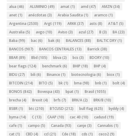
alua
(46)
ALUMINIO
(49)
amat
(1)
amd
(47)
AMZN
(34)
anet
(1)
anécdotas
(3)
Arabia Saudita
(1)
aramco
(1)
Argentina
(2530)
Argt
(119)
ARKK
(37)
asts
(8)
AT&T
(5)
Australia
(5)
avgo
(10)
Aviso
(3)
azul
(27)
B
(3)
BA
(23)
Baba
(99)
bac
(6)
bak
(6)
BALANCES
(88)
BALTIC DRY
(1)
BANCOS
(907)
BANCOS CENTRALES
(13)
Barrick
(38)
BBAR
(89)
Bbd
(105)
bbva
(2)
bcs
(3)
BDORY
(10)
bear flags
(124)
benchmark
(6)
BHIP
(18)
BHP
(4)
BIDU
(27)
bili
(6)
Binance
(1)
biotecnologia
(6)
biox
(1)
BITCOIN
(214)
BITO
(5)
bk
(1)
bma
(98)
bnb
(1)
bolt
(4)
BONOS
(842)
Bovespa
(43)
bpat
(1)
Brasil
(1055)
brecha
(4)
Brexit
(4)
brfs
(7)
BRK/A
(2)
BRK/B
(10)
BSBR
(1)
btc
(210)
BTCUSD
(212)
bull flag
(625)
byddy
(4)
byma
(14)
C
(13)
CAAP
(10)
cac 40
(10)
cadusd
(19)
cafe
(1)
campo
(5)
Canada
(93)
canje
(3)
Cannabis
(1)
cat
(1)
CBD
(4)
ccl
(21)
Cde
(18)
cds
(1)
ceco2
(9)