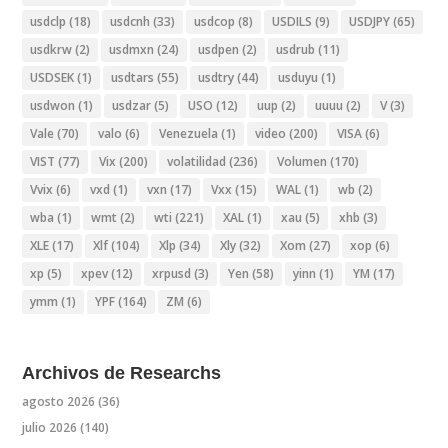
usdclp
(18)
usdcnh
(33)
usdcop
(8)
USDILS
(9)
USDJPY
(65)
usdkrw
(2)
usdmxn
(24)
usdpen
(2)
usdrub
(11)
USDSEK
(1)
usdtars
(55)
usdtry
(44)
usduyu
(1)
usdwon
(1)
usdzar
(5)
USO
(12)
uup
(2)
uuuu
(2)
V
(3)
Vale
(70)
valo
(6)
Venezuela
(1)
video
(200)
VISA
(6)
VIST
(77)
Vix
(200)
volatilidad
(236)
Volumen
(170)
Vvix
(6)
vxd
(1)
vxn
(17)
Vxx
(15)
WAL
(1)
wb
(2)
wba
(1)
wmt
(2)
wti
(221)
XAL
(1)
xau
(5)
xhb
(3)
XLE
(17)
Xlf
(104)
Xlp
(34)
Xly
(32)
Xom
(27)
xop
(6)
xp
(5)
xpev
(12)
xrpusd
(3)
Yen
(58)
yinn
(1)
YM
(17)
ymm
(1)
YPF
(164)
ZM
(6)
Archivos de Researchs
agosto 2026
(36)
julio 2026
(140)