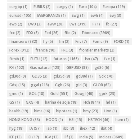
eurgbp
(1)
EURILS
(2)
eurjpy
(1)
Euro
(104)
Europa
(119)
eurusd
(105)
EVERGRANDE
(1)
Ewg
(1)
ewh
(4)
ewj
(3)
ewp
(2)
EWU
(3)
eww
(28)
Ewz
(319)
F
(1)
fb
(27)
fcx
(2)
FDX
(5)
Fed
(26)
ffie
(2)
Fibonacci
(3989)
financiero
(932)
fly
(5)
fm
(2)
Fnv
(7)
Fomc
(9)
FORD
(1)
Forex
(912)
francia
(10)
FRC
(3)
frontier markets
(2)
ftmib
(1)
FUTU
(12)
futuros
(1165)
fvx
(47)
fxe
(1)
FXI
(102)
Gas natural
(123)
GBPUSD
(39)
gd30
(6)
gd30d
(9)
GD35
(3)
gd35d
(8)
gd38d
(1)
Gdx
(70)
Gdxj
(15)
ggal
(218)
Ggb
(26)
gld
(3)
GLOB
(63)
gme
(1)
GOL
(18)
Gold
(551)
Googl
(40)
gprk
(23)
GS
(1)
GXG
(4)
harina de soja
(18)
Hch
(844)
hd
(1)
health
(19)
hims
(16)
hipoteca
(1)
hmy
(23)
Hon
(1)
HONG KONG
(83)
HOOD
(1)
HSI
(15)
HSTECH
(46)
hum
(1)
hyg
(18)
IA
(57)
iab
(1)
ibb
(3)
ibex
(12)
ibit
(4)
IEF
(13)
IEI
(17)
IGV
(13)
ilf
(3)
India
(5)
Indices
(3609)