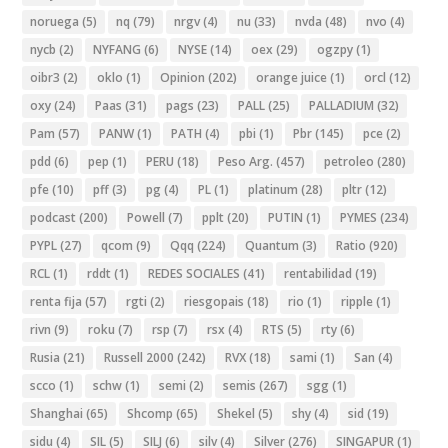
noruega
(5)
nq
(79)
nrgv
(4)
nu
(33)
nvda
(48)
nvo
(4)
nycb
(2)
NYFANG
(6)
NYSE
(14)
oex
(29)
ogzpy
(1)
oibr3
(2)
oklo
(1)
Opinion
(202)
orange juice
(1)
orcl
(12)
oxy
(24)
Paas
(31)
pags
(23)
PALL
(25)
PALLADIUM
(32)
Pam
(57)
PANW
(1)
PATH
(4)
pbi
(1)
Pbr
(145)
pce
(2)
pdd
(6)
pep
(1)
PERU
(18)
Peso Arg.
(457)
petroleo
(280)
pfe
(10)
pff
(3)
pg
(4)
PL
(1)
platinum
(28)
pltr
(12)
podcast
(200)
Powell
(7)
pplt
(20)
PUTIN
(1)
PYMES
(234)
PYPL
(27)
qcom
(9)
Qqq
(224)
Quantum
(3)
Ratio
(920)
RCL
(1)
rddt
(1)
REDES SOCIALES
(41)
rentabilidad
(19)
renta fija
(57)
rgti
(2)
riesgopais
(18)
rio
(1)
ripple
(1)
rivn
(9)
roku
(7)
rsp
(7)
rsx
(4)
RTS
(5)
rty
(6)
Rusia
(21)
Russell 2000
(242)
RVX
(18)
sami
(1)
San
(4)
scco
(1)
schw
(1)
semi
(2)
semis
(267)
sgg
(1)
Shanghai
(65)
Shcomp
(65)
Shekel
(5)
shy
(4)
sid
(19)
sidu
(4)
SIL
(5)
SILJ
(6)
silv
(4)
Silver
(276)
SINGAPUR
(1)