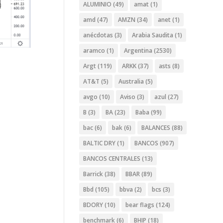
ALUMINIO
(49)
amat
(1)
amd
(47)
AMZN
(34)
anet
(1)
anécdotas
(3)
Arabia Saudita
(1)
aramco
(1)
Argentina
(2530)
Argt
(119)
ARKK
(37)
asts
(8)
AT&T
(5)
Australia
(5)
avgo
(10)
Aviso
(3)
azul
(27)
B
(3)
BA
(23)
Baba
(99)
bac
(6)
bak
(6)
BALANCES
(88)
BALTIC DRY
(1)
BANCOS
(907)
BANCOS CENTRALES
(13)
Barrick
(38)
BBAR
(89)
Bbd
(105)
bbva
(2)
bcs
(3)
BDORY
(10)
bear flags
(124)
benchmark
(6)
BHIP
(18)