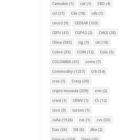
Cannabis
(1)
cat
(1)
CBD
(4)
ccl
(21)
Cde
(18)
cds
(1)
ceco2
(9)
CEDEAR
(103)
CEPU
(41)
CGPA2
(2)
CHILE
(28)
China
(585)
cig
(1)
citi
(18)
Cobre
(35)
COIN
(12)
Colo
(5)
COLOMBIA
(41)
come
(7)
Commodity
(1257)
Crb
(54)
cres
(1)
Cresy
(30)
cripto moneda
(339)
crm
(2)
crwd
(1)
CRWV
(1)
CS
(12)
csco
(3)
cursos
(1)
cuña
(1926)
cvs
(1)
cvx
(33)
Dax
(26)
DB
(6)
dba
(2)
Deja vu
(134)
Desp
(10)