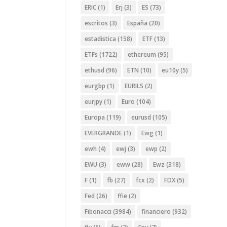
ERIC
(1)
Erj
(3)
ES
(73)
escritos
(3)
España
(20)
estadistica
(158)
ETF
(13)
ETFs
(1722)
ethereum
(95)
ethusd
(96)
ETN
(10)
eu10y
(5)
eurgbp
(1)
EURILS
(2)
eurjpy
(1)
Euro
(104)
Europa
(119)
eurusd
(105)
EVERGRANDE
(1)
Ewg
(1)
ewh
(4)
ewj
(3)
ewp
(2)
EWU
(3)
eww
(28)
Ewz
(318)
F
(1)
fb
(27)
fcx
(2)
FDX
(5)
Fed
(26)
ffie
(2)
Fibonacci
(3984)
financiero
(932)