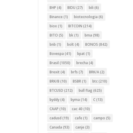
BHP
(4)
BIDU
(27)
bili
(6)
Binance
(1)
biotecnologia
(6)
biox
(1)
BITCOIN
(214)
BITO
(5)
bk
(1)
bma
(98)
bnb
(1)
bolt
(4)
BONOS
(842)
Bovespa
(41)
bpat
(1)
Brasil
(1050)
brecha
(4)
Brexit
(4)
brfs
(7)
BRK/A
(2)
BRK/B
(10)
BSBR
(1)
btc
(210)
BTCUSD
(212)
bull flag
(625)
byddy
(4)
byma
(14)
C
(13)
CAAP
(10)
cac 40
(10)
cadusd
(19)
cafe
(1)
campo
(5)
Canada
(93)
canje
(3)