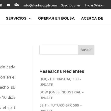
info@charliesupph.com
Suscripciones
Iniciar Sesión
SERVICIOS
OPERAR EN BOLSA
ACERCA DE
 de cada
Researchs Recientes
ón en el
QQQ- ETF NASDAQ 100 –
UPDATE
hecho su
DOW JONES INDUSTRIAL –
o 10 días
UPDATE
ES_F – FUTURO SPX 500 –
el split
UPDATE