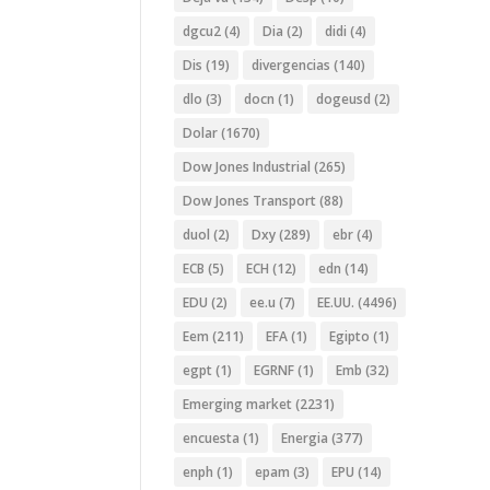
dgcu2
(4)
Dia
(2)
didi
(4)
Dis
(19)
divergencias
(140)
dlo
(3)
docn
(1)
dogeusd
(2)
Dolar
(1670)
Dow Jones Industrial
(265)
Dow Jones Transport
(88)
duol
(2)
Dxy
(289)
ebr
(4)
ECB
(5)
ECH
(12)
edn
(14)
EDU
(2)
ee.u
(7)
EE.UU.
(4496)
Eem
(211)
EFA
(1)
Egipto
(1)
egpt
(1)
EGRNF
(1)
Emb
(32)
Emerging market
(2231)
encuesta
(1)
Energia
(377)
enph
(1)
epam
(3)
EPU
(14)