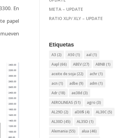
 3300. En
META – UPDATE
RATIO XLP/ XLY – UPDATE
te papel
e mueven
Etiquetas
A3
(2)
A50
(1)
aal
(1)
Aapl
(66)
ABEV
(27)
ABNB
(1)
aceite de soja
(22)
achr
(1)
acn
(1)
adbe
(9)
adm
(1)
Adr
(18)
ae38d
(3)
AEROLINEAS
(51)
agro
(3)
AL29D
(2)
al30$
(4)
AL30C
(5)
AL30D
(45)
AL35D
(1)
Alemania
(55)
alua
(46)