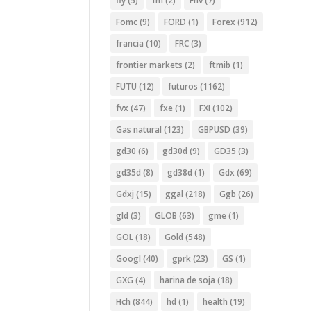
fly
(5)
fm
(2)
Fnv
(7)
Fomc
(9)
FORD
(1)
Forex
(912)
francia
(10)
FRC
(3)
frontier markets
(2)
ftmib
(1)
FUTU
(12)
futuros
(1162)
fvx
(47)
fxe
(1)
FXI
(102)
Gas natural
(123)
GBPUSD
(39)
gd30
(6)
gd30d
(9)
GD35
(3)
gd35d
(8)
gd38d
(1)
Gdx
(69)
Gdxj
(15)
ggal
(218)
Ggb
(26)
gld
(3)
GLOB
(63)
gme
(1)
GOL
(18)
Gold
(548)
Googl
(40)
gprk
(23)
GS
(1)
GXG
(4)
harina de soja
(18)
Hch
(844)
hd
(1)
health
(19)