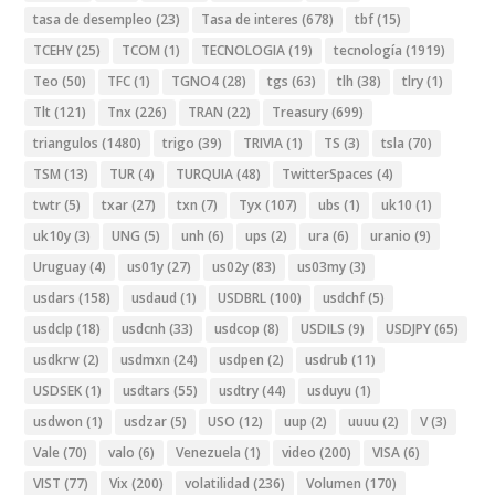
tasa de desempleo
(23)
Tasa de interes
(678)
tbf
(15)
TCEHY
(25)
TCOM
(1)
TECNOLOGIA
(19)
tecnología
(1919)
Teo
(50)
TFC
(1)
TGNO4
(28)
tgs
(63)
tlh
(38)
tlry
(1)
Tlt
(121)
Tnx
(226)
TRAN
(22)
Treasury
(699)
triangulos
(1480)
trigo
(39)
TRIVIA
(1)
TS
(3)
tsla
(70)
TSM
(13)
TUR
(4)
TURQUIA
(48)
TwitterSpaces
(4)
twtr
(5)
txar
(27)
txn
(7)
Tyx
(107)
ubs
(1)
uk10
(1)
uk10y
(3)
UNG
(5)
unh
(6)
ups
(2)
ura
(6)
uranio
(9)
Uruguay
(4)
us01y
(27)
us02y
(83)
us03my
(3)
usdars
(158)
usdaud
(1)
USDBRL
(100)
usdchf
(5)
usdclp
(18)
usdcnh
(33)
usdcop
(8)
USDILS
(9)
USDJPY
(65)
usdkrw
(2)
usdmxn
(24)
usdpen
(2)
usdrub
(11)
USDSEK
(1)
usdtars
(55)
usdtry
(44)
usduyu
(1)
usdwon
(1)
usdzar
(5)
USO
(12)
uup
(2)
uuuu
(2)
V
(3)
Vale
(70)
valo
(6)
Venezuela
(1)
video
(200)
VISA
(6)
VIST
(77)
Vix
(200)
volatilidad
(236)
Volumen
(170)