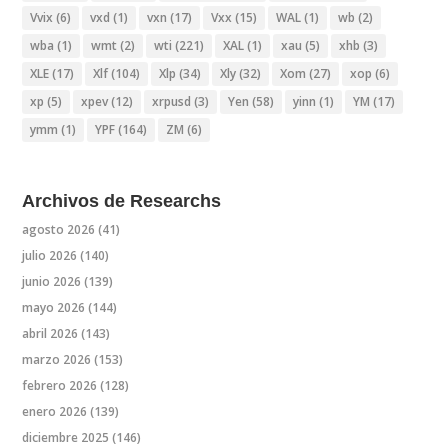
Vvix
(6)
vxd
(1)
vxn
(17)
Vxx
(15)
WAL
(1)
wb
(2)
wba
(1)
wmt
(2)
wti
(221)
XAL
(1)
xau
(5)
xhb
(3)
XLE
(17)
Xlf
(104)
Xlp
(34)
Xly
(32)
Xom
(27)
xop
(6)
xp
(5)
xpev
(12)
xrpusd
(3)
Yen
(58)
yinn
(1)
YM
(17)
ymm
(1)
YPF
(164)
ZM
(6)
Archivos de Researchs
agosto 2026
(41)
julio 2026
(140)
junio 2026
(139)
mayo 2026
(144)
abril 2026
(143)
marzo 2026
(153)
febrero 2026
(128)
enero 2026
(139)
diciembre 2025
(146)