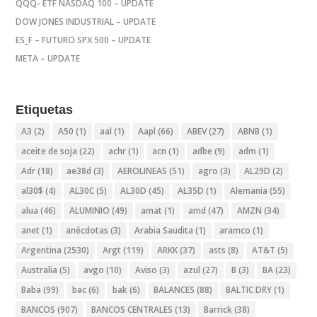
QQQ- ETF NASDAQ 100 – UPDATE
DOW JONES INDUSTRIAL – UPDATE
ES_F – FUTURO SPX 500 – UPDATE
META – UPDATE
Etiquetas
A3
(2)
A50
(1)
aal
(1)
Aapl
(66)
ABEV
(27)
ABNB
(1)
aceite de soja
(22)
achr
(1)
acn
(1)
adbe
(9)
adm
(1)
Adr
(18)
ae38d
(3)
AEROLINEAS
(51)
agro
(3)
AL29D
(2)
al30$
(4)
AL30C
(5)
AL30D
(45)
AL35D
(1)
Alemania
(55)
alua
(46)
ALUMINIO
(49)
amat
(1)
amd
(47)
AMZN
(34)
anet
(1)
anécdotas
(3)
Arabia Saudita
(1)
aramco
(1)
Argentina
(2530)
Argt
(119)
ARKK
(37)
asts
(8)
AT&T
(5)
Australia
(5)
avgo
(10)
Aviso
(3)
azul
(27)
B
(3)
BA
(23)
Baba
(99)
bac
(6)
bak
(6)
BALANCES
(88)
BALTIC DRY
(1)
BANCOS
(907)
BANCOS CENTRALES
(13)
Barrick
(38)