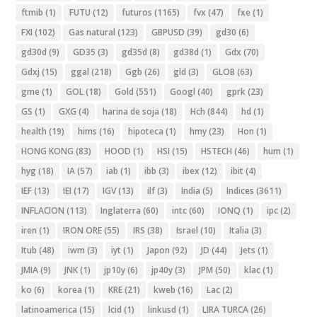
ftmib
(1)
FUTU
(12)
futuros
(1165)
fvx
(47)
fxe
(1)
FXI
(102)
Gas natural
(123)
GBPUSD
(39)
gd30
(6)
gd30d
(9)
GD35
(3)
gd35d
(8)
gd38d
(1)
Gdx
(70)
Gdxj
(15)
ggal
(218)
Ggb
(26)
gld
(3)
GLOB
(63)
gme
(1)
GOL
(18)
Gold
(551)
Googl
(40)
gprk
(23)
GS
(1)
GXG
(4)
harina de soja
(18)
Hch
(844)
hd
(1)
health
(19)
hims
(16)
hipoteca
(1)
hmy
(23)
Hon
(1)
HONG KONG
(83)
HOOD
(1)
HSI
(15)
HSTECH
(46)
hum
(1)
hyg
(18)
IA
(57)
iab
(1)
ibb
(3)
ibex
(12)
ibit
(4)
IEF
(13)
IEI
(17)
IGV
(13)
ilf
(3)
India
(5)
Indices
(3611)
INFLACION
(113)
Inglaterra
(60)
intc
(60)
IONQ
(1)
ipc
(2)
iren
(1)
IRON ORE
(55)
IRS
(38)
Israel
(10)
Italia
(3)
Itub
(48)
iwm
(3)
iyt
(1)
Japon
(92)
JD
(44)
Jets
(1)
JMIA
(9)
JNK
(1)
jp10y
(6)
jp40y
(3)
JPM
(50)
klac
(1)
ko
(6)
korea
(1)
KRE
(21)
kweb
(16)
Lac
(2)
latinoamerica
(15)
lcid
(1)
linkusd
(1)
LIRA TURCA
(26)