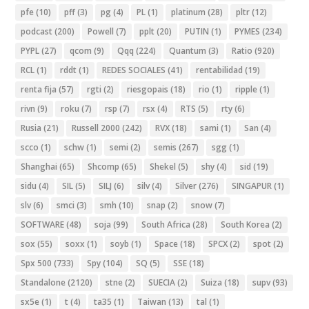
pfe
(10)
pff
(3)
pg
(4)
PL
(1)
platinum
(28)
pltr
(12)
podcast
(200)
Powell
(7)
pplt
(20)
PUTIN
(1)
PYMES
(234)
PYPL
(27)
qcom
(9)
Qqq
(224)
Quantum
(3)
Ratio
(920)
RCL
(1)
rddt
(1)
REDES SOCIALES
(41)
rentabilidad
(19)
renta fija
(57)
rgti
(2)
riesgopais
(18)
rio
(1)
ripple
(1)
rivn
(9)
roku
(7)
rsp
(7)
rsx
(4)
RTS
(5)
rty
(6)
Rusia
(21)
Russell 2000
(242)
RVX
(18)
sami
(1)
San
(4)
scco
(1)
schw
(1)
semi
(2)
semis
(267)
sgg
(1)
Shanghai
(65)
Shcomp
(65)
Shekel
(5)
shy
(4)
sid
(19)
sidu
(4)
SIL
(5)
SILJ
(6)
silv
(4)
Silver
(276)
SINGAPUR
(1)
slv
(6)
smci
(3)
smh
(10)
snap
(2)
snow
(7)
SOFTWARE
(48)
soja
(99)
South Africa
(28)
South Korea
(2)
sox
(55)
soxx
(1)
soyb
(1)
Space
(18)
SPCX
(2)
spot
(2)
Spx 500
(733)
Spy
(104)
SQ
(5)
SSE
(18)
Standalone
(2120)
stne
(2)
SUECIA
(2)
Suiza
(18)
supv
(93)
sx5e
(1)
t
(4)
ta35
(1)
Taiwan
(13)
tal
(1)