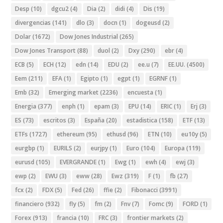
Desp
(10)
dgcu2
(4)
Dia
(2)
didi
(4)
Dis
(19)
divergencias
(141)
dlo
(3)
docn
(1)
dogeusd
(2)
Dolar
(1672)
Dow Jones Industrial
(265)
Dow Jones Transport
(88)
duol
(2)
Dxy
(290)
ebr
(4)
ECB
(5)
ECH
(12)
edn
(14)
EDU
(2)
ee.u
(7)
EE.UU.
(4500)
Eem
(211)
EFA
(1)
Egipto
(1)
egpt
(1)
EGRNF
(1)
Emb
(32)
Emerging market
(2236)
encuesta
(1)
Energia
(377)
enph
(1)
epam
(3)
EPU
(14)
ERIC
(1)
Erj
(3)
ES
(73)
escritos
(3)
España
(20)
estadistica
(158)
ETF
(13)
ETFs
(1727)
ethereum
(95)
ethusd
(96)
ETN
(10)
eu10y
(5)
eurgbp
(1)
EURILS
(2)
eurjpy
(1)
Euro
(104)
Europa
(119)
eurusd
(105)
EVERGRANDE
(1)
Ewg
(1)
ewh
(4)
ewj
(3)
ewp
(2)
EWU
(3)
eww
(28)
Ewz
(319)
F
(1)
fb
(27)
fcx
(2)
FDX
(5)
Fed
(26)
ffie
(2)
Fibonacci
(3991)
financiero
(932)
fly
(5)
fm
(2)
Fnv
(7)
Fomc
(9)
FORD
(1)
Forex
(913)
francia
(10)
FRC
(3)
frontier markets
(2)