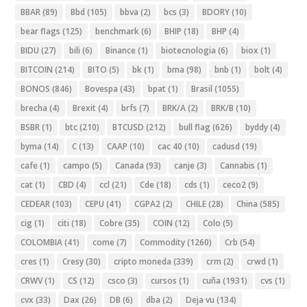
BBAR
(89)
Bbd
(105)
bbva
(2)
bcs
(3)
BDORY
(10)
bear flags
(125)
benchmark
(6)
BHIP
(18)
BHP
(4)
BIDU
(27)
bili
(6)
Binance
(1)
biotecnologia
(6)
biox
(1)
BITCOIN
(214)
BITO
(5)
bk
(1)
bma
(98)
bnb
(1)
bolt
(4)
BONOS
(846)
Bovespa
(43)
bpat
(1)
Brasil
(1055)
brecha
(4)
Brexit
(4)
brfs
(7)
BRK/A
(2)
BRK/B
(10)
BSBR
(1)
btc
(210)
BTCUSD
(212)
bull flag
(626)
byddy
(4)
byma
(14)
C
(13)
CAAP
(10)
cac 40
(10)
cadusd
(19)
cafe
(1)
campo
(5)
Canada
(93)
canje
(3)
Cannabis
(1)
cat
(1)
CBD
(4)
ccl
(21)
Cde
(18)
cds
(1)
ceco2
(9)
CEDEAR
(103)
CEPU
(41)
CGPA2
(2)
CHILE
(28)
China
(585)
cig
(1)
citi
(18)
Cobre
(35)
COIN
(12)
Colo
(5)
COLOMBIA
(41)
come
(7)
Commodity
(1260)
Crb
(54)
cres
(1)
Cresy
(30)
cripto moneda
(339)
crm
(2)
crwd
(1)
CRWV
(1)
CS
(12)
csco
(3)
cursos
(1)
cuña
(1931)
cvs
(1)
cvx
(33)
Dax
(26)
DB
(6)
dba
(2)
Deja vu
(134)