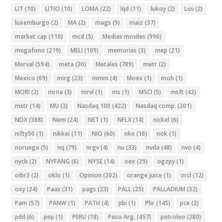
LIT
(10)
LITIO
(10)
LOMA
(22)
lqd
(11)
lukoy
(2)
Luv
(2)
luxemburgo
(2)
MA
(2)
mags
(9)
maiz
(37)
market cap
(110)
mcd
(5)
Medias moviles
(996)
megafono
(219)
MELI
(109)
memorias
(3)
mep
(21)
Merval
(594)
meta
(30)
Metales
(789)
metr
(2)
Mexico
(69)
mirg
(23)
mmm
(4)
Moex
(1)
moh
(1)
MORI
(2)
mrna
(3)
mrvl
(1)
ms
(1)
MSCI
(5)
msft
(42)
mstr
(14)
MU
(3)
Nasdaq 100
(422)
Nasdaq comp.
(201)
NDX
(388)
Nem
(24)
NET
(1)
NFLX
(14)
nickel
(6)
nifty50
(1)
nikkei
(11)
NIO
(60)
nke
(16)
nok
(1)
noruega
(5)
nq
(79)
nrgv
(4)
nu
(33)
nvda
(48)
nvo
(4)
nycb
(2)
NYFANG
(6)
NYSE
(14)
oex
(29)
ogzpy
(1)
oibr3
(2)
oklo
(1)
Opinion
(202)
orange juice
(1)
orcl
(12)
oxy
(24)
Paas
(31)
pags
(23)
PALL
(25)
PALLADIUM
(32)
Pam
(57)
PANW
(1)
PATH
(4)
pbi
(1)
Pbr
(145)
pce
(2)
pdd
(6)
pep
(1)
PERU
(18)
Peso Arg.
(457)
petroleo
(280)