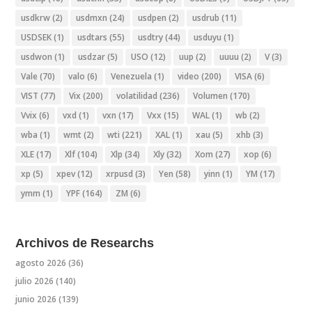
usdkrw
(2)
usdmxn
(24)
usdpen
(2)
usdrub
(11)
USDSEK
(1)
usdtars
(55)
usdtry
(44)
usduyu
(1)
usdwon
(1)
usdzar
(5)
USO
(12)
uup
(2)
uuuu
(2)
V
(3)
Vale
(70)
valo
(6)
Venezuela
(1)
video
(200)
VISA
(6)
VIST
(77)
Vix
(200)
volatilidad
(236)
Volumen
(170)
Vvix
(6)
vxd
(1)
vxn
(17)
Vxx
(15)
WAL
(1)
wb
(2)
wba
(1)
wmt
(2)
wti
(221)
XAL
(1)
xau
(5)
xhb
(3)
XLE
(17)
Xlf
(104)
Xlp
(34)
Xly
(32)
Xom
(27)
xop
(6)
xp
(5)
xpev
(12)
xrpusd
(3)
Yen
(58)
yinn
(1)
YM
(17)
ymm
(1)
YPF
(164)
ZM
(6)
Archivos de Researchs
agosto 2026
(36)
julio 2026
(140)
junio 2026
(139)