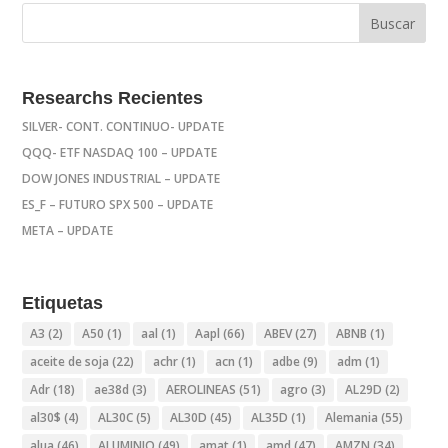
Researchs Recientes
SILVER- CONT. CONTINUO- UPDATE
QQQ- ETF NASDAQ 100 – UPDATE
DOW JONES INDUSTRIAL – UPDATE
ES_F – FUTURO SPX 500 – UPDATE
META – UPDATE
Etiquetas
A3
(2)
A50
(1)
aal
(1)
Aapl
(66)
ABEV
(27)
ABNB
(1)
aceite de soja
(22)
achr
(1)
acn
(1)
adbe
(9)
adm
(1)
Adr
(18)
ae38d
(3)
AEROLINEAS
(51)
agro
(3)
AL29D
(2)
al30$
(4)
AL30C
(5)
AL30D
(45)
AL35D
(1)
Alemania
(55)
alua
(46)
ALUMINIO
(49)
amat
(1)
amd
(47)
AMZN
(34)