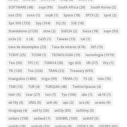
SOFTWARE
(48)
soja
(99)
South Africa
(28)
South Korea
(2)
sox
(55)
soxx
(1)
soyb
(1)
Space
(18)
SPCX
(2)
spot
(2)
Spx 500
(733)
Spy
(104)
SQ
(5)
SSE
(18)
Standalone
(2120)
stne
(2)
SUECIA
(2)
Suiza
(18)
supv
(93)
sx5e
(1)
t
(4)
ta35
(1)
Taiwan
(13)
tal
(1)
tasa de desempleo
(23)
Tasa de interes
(676)
tbf
(15)
TCEHY
(25)
TCOM
(1)
TECNOLOGIA
(19)
tecnología
(1919)
Teo
(50)
TFC
(1)
TGNO4
(28)
tgs
(63)
tlh
(37)
tlry
(1)
Tlt
(120)
Tnx
(226)
TRAN
(22)
Treasury
(695)
triangulos
(1480)
trigo
(39)
TRIVIA
(1)
TS
(3)
tsla
(70)
TSM
(13)
TUR
(4)
TURQUIA
(48)
TwitterSpaces
(4)
twtr
(5)
txar
(27)
txn
(7)
Tyx
(106)
ubs
(1)
uk10
(1)
uk10y
(3)
UNG
(5)
unh
(6)
ups
(2)
ura
(6)
uranio
(9)
Uruguay
(4)
us01y
(26)
us02y
(83)
us03my
(3)
usdars
(158)
usdaud
(1)
USDBRL
(100)
usdchf
(5)
usdclp
(18)
usdcnh
(33)
usdcop
(8)
USDILS
(9)
USDJPY
(65)