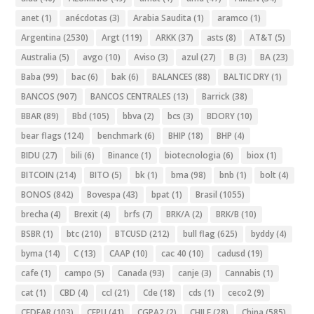
anet
(1)
anécdotas
(3)
Arabia Saudita
(1)
aramco
(1)
Argentina
(2530)
Argt
(119)
ARKK
(37)
asts
(8)
AT&T
(5)
Australia
(5)
avgo
(10)
Aviso
(3)
azul
(27)
B
(3)
BA
(23)
Baba
(99)
bac
(6)
bak
(6)
BALANCES
(88)
BALTIC DRY
(1)
BANCOS
(907)
BANCOS CENTRALES
(13)
Barrick
(38)
BBAR
(89)
Bbd
(105)
bbva
(2)
bcs
(3)
BDORY
(10)
bear flags
(124)
benchmark
(6)
BHIP
(18)
BHP
(4)
BIDU
(27)
bili
(6)
Binance
(1)
biotecnologia
(6)
biox
(1)
BITCOIN
(214)
BITO
(5)
bk
(1)
bma
(98)
bnb
(1)
bolt
(4)
BONOS
(842)
Bovespa
(43)
bpat
(1)
Brasil
(1055)
brecha
(4)
Brexit
(4)
brfs
(7)
BRK/A
(2)
BRK/B
(10)
BSBR
(1)
btc
(210)
BTCUSD
(212)
bull flag
(625)
byddy
(4)
byma
(14)
C
(13)
CAAP
(10)
cac 40
(10)
cadusd
(19)
cafe
(1)
campo
(5)
Canada
(93)
canje
(3)
Cannabis
(1)
cat
(1)
CBD
(4)
ccl
(21)
Cde
(18)
cds
(1)
ceco2
(9)
CEDEAR
(103)
CEPU
(41)
CGPA2
(2)
CHILE
(28)
China
(585)