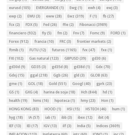
eurusd
(105)
EVERGRANDE
(1)
Ewg
(1)
ewh
(4)
ewj
(3)
ewp
(2)
EWU
(3)
eww
(28)
Ewz
(319)
F
(1)
fb
(27)
fcx
(2)
FDX
(5)
Fed
(26)
ffie
(2)
Fibonacci
(3989)
financiero
(932)
fly
(5)
fm
(2)
Fnv
(7)
Fomc
(9)
FORD
(1)
Forex
(912)
francia
(10)
FRC
(3)
frontier markets
(2)
ftmib
(1)
FUTU
(12)
futuros
(1165)
fvx
(47)
fxe
(1)
FXI
(102)
Gas natural
(123)
GBPUSD
(39)
gd30
(6)
gd30d
(9)
GD35
(3)
gd35d
(8)
gd38d
(1)
Gdx
(70)
Gdxj
(15)
ggal
(218)
Ggb
(26)
gld
(3)
GLOB
(63)
gme
(1)
GOL
(18)
Gold
(551)
Googl
(40)
gprk
(23)
GS
(1)
GXG
(4)
harina de soja
(18)
Hch
(844)
hd
(1)
health
(19)
hims
(16)
hipoteca
(1)
hmy
(23)
Hon
(1)
HONG KONG
(83)
HOOD
(1)
HSI
(15)
HSTECH
(46)
hum
(1)
hyg
(18)
IA
(57)
iab
(1)
ibb
(3)
ibex
(12)
ibit
(4)
IEF
(13)
IEI
(17)
IGV
(13)
ilf
(3)
India
(5)
Indices
(3609)
INFLACION
(113)
Inglaterra
(60)
intc
(60)
IONQ
(1)
ipc
(2)