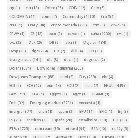
cig
(1)
citi
(18)
Cobre
(35)
COIN
(12)
Colo
(5)
COLOMBIA
(41)
come
(7)
Commodity
(1260)
Crb
(54)
cres
(1)
Cresy
(30)
cripto moneda
(339)
crm
(2)
crwd
(1)
CRWV
(1)
CS
(12)
csco
(3)
cursos
(1)
cuña
(1930)
cvs
(1)
cvx
(33)
Dax
(26)
DB
(6)
dba
(2)
Deja vu
(134)
Desp
(10)
dgcu2
(4)
Dia
(2)
didi
(4)
Dis
(19)
divergencias
(141)
dlo
(3)
docn
(1)
dogeusd
(2)
Dolar
(1671)
Dow Jones Industrial
(265)
Dow Jones Transport
(88)
duol
(2)
Dxy
(289)
ebr
(4)
ECB
(5)
ECH
(12)
edn
(14)
EDU
(2)
ee.u
(7)
EE.UU.
(4496)
Eem
(211)
EFA
(1)
Egipto
(1)
egpt
(1)
EGRNF
(1)
Emb
(32)
Emerging market
(2236)
encuesta
(1)
Energia
(377)
enph
(1)
epam
(3)
EPU
(14)
ERIC
(1)
Erj
(3)
ES
(73)
escritos
(3)
España
(20)
estadistica
(158)
ETF
(13)
ETFs
(1725)
ethereum
(95)
ethusd
(96)
ETN
(10)
eu10y
(5)
eurgbp
(1)
EURILS
(2)
eurjpy
(1)
Euro
(104)
Europa
(119)