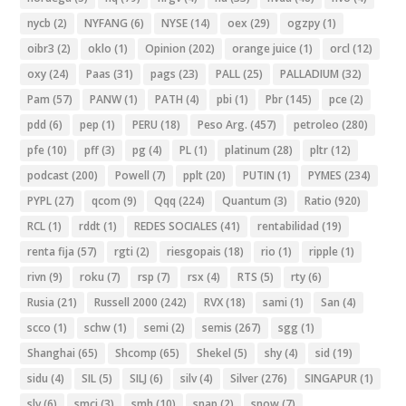
nycb
(2)
NYFANG
(6)
NYSE
(14)
oex
(29)
ogzpy
(1)
oibr3
(2)
oklo
(1)
Opinion
(202)
orange juice
(1)
orcl
(12)
oxy
(24)
Paas
(31)
pags
(23)
PALL
(25)
PALLADIUM
(32)
Pam
(57)
PANW
(1)
PATH
(4)
pbi
(1)
Pbr
(145)
pce
(2)
pdd
(6)
pep
(1)
PERU
(18)
Peso Arg.
(457)
petroleo
(280)
pfe
(10)
pff
(3)
pg
(4)
PL
(1)
platinum
(28)
pltr
(12)
podcast
(200)
Powell
(7)
pplt
(20)
PUTIN
(1)
PYMES
(234)
PYPL
(27)
qcom
(9)
Qqq
(224)
Quantum
(3)
Ratio
(920)
RCL
(1)
rddt
(1)
REDES SOCIALES
(41)
rentabilidad
(19)
renta fija
(57)
rgti
(2)
riesgopais
(18)
rio
(1)
ripple
(1)
rivn
(9)
roku
(7)
rsp
(7)
rsx
(4)
RTS
(5)
rty
(6)
Rusia
(21)
Russell 2000
(242)
RVX
(18)
sami
(1)
San
(4)
scco
(1)
schw
(1)
semi
(2)
semis
(267)
sgg
(1)
Shanghai
(65)
Shcomp
(65)
Shekel
(5)
shy
(4)
sid
(19)
sidu
(4)
SIL
(5)
SILJ
(6)
silv
(4)
Silver
(276)
SINGAPUR
(1)
slv
(6)
smci
(3)
smh
(10)
snap
(2)
snow
(7)