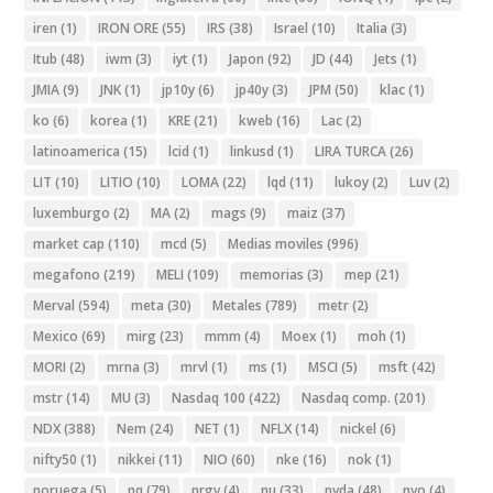
iren
(1)
IRON ORE
(55)
IRS
(38)
Israel
(10)
Italia
(3)
Itub
(48)
iwm
(3)
iyt
(1)
Japon
(92)
JD
(44)
Jets
(1)
JMIA
(9)
JNK
(1)
jp10y
(6)
jp40y
(3)
JPM
(50)
klac
(1)
ko
(6)
korea
(1)
KRE
(21)
kweb
(16)
Lac
(2)
latinoamerica
(15)
lcid
(1)
linkusd
(1)
LIRA TURCA
(26)
LIT
(10)
LITIO
(10)
LOMA
(22)
lqd
(11)
lukoy
(2)
Luv
(2)
luxemburgo
(2)
MA
(2)
mags
(9)
maiz
(37)
market cap
(110)
mcd
(5)
Medias moviles
(996)
megafono
(219)
MELI
(109)
memorias
(3)
mep
(21)
Merval
(594)
meta
(30)
Metales
(789)
metr
(2)
Mexico
(69)
mirg
(23)
mmm
(4)
Moex
(1)
moh
(1)
MORI
(2)
mrna
(3)
mrvl
(1)
ms
(1)
MSCI
(5)
msft
(42)
mstr
(14)
MU
(3)
Nasdaq 100
(422)
Nasdaq comp.
(201)
NDX
(388)
Nem
(24)
NET
(1)
NFLX
(14)
nickel
(6)
nifty50
(1)
nikkei
(11)
NIO
(60)
nke
(16)
nok
(1)
noruega
(5)
nq
(79)
nrgv
(4)
nu
(33)
nvda
(48)
nvo
(4)