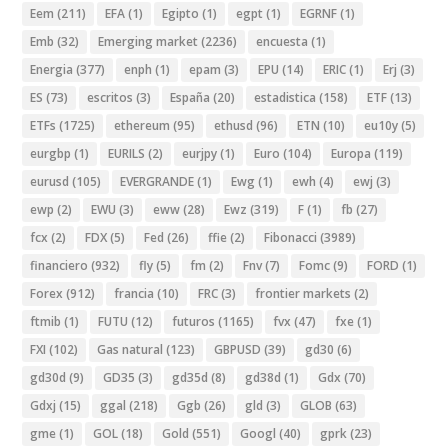
Eem
(211)
EFA
(1)
Egipto
(1)
egpt
(1)
EGRNF
(1)
Emb
(32)
Emerging market
(2236)
encuesta
(1)
Energia
(377)
enph
(1)
epam
(3)
EPU
(14)
ERIC
(1)
Erj
(3)
ES
(73)
escritos
(3)
España
(20)
estadistica
(158)
ETF
(13)
ETFs
(1725)
ethereum
(95)
ethusd
(96)
ETN
(10)
eu10y
(5)
eurgbp
(1)
EURILS
(2)
eurjpy
(1)
Euro
(104)
Europa
(119)
eurusd
(105)
EVERGRANDE
(1)
Ewg
(1)
ewh
(4)
ewj
(3)
ewp
(2)
EWU
(3)
eww
(28)
Ewz
(319)
F
(1)
fb
(27)
fcx
(2)
FDX
(5)
Fed
(26)
ffie
(2)
Fibonacci
(3989)
financiero
(932)
fly
(5)
fm
(2)
Fnv
(7)
Fomc
(9)
FORD
(1)
Forex
(912)
francia
(10)
FRC
(3)
frontier markets
(2)
ftmib
(1)
FUTU
(12)
futuros
(1165)
fvx
(47)
fxe
(1)
FXI
(102)
Gas natural
(123)
GBPUSD
(39)
gd30
(6)
gd30d
(9)
GD35
(3)
gd35d
(8)
gd38d
(1)
Gdx
(70)
Gdxj
(15)
ggal
(218)
Ggb
(26)
gld
(3)
GLOB
(63)
gme
(1)
GOL
(18)
Gold
(551)
Googl
(40)
gprk
(23)