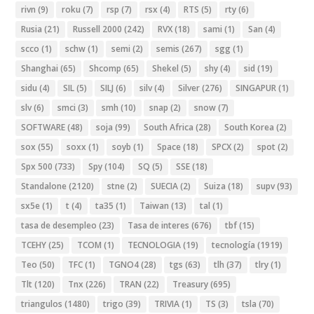
rivn
(9)
roku
(7)
rsp
(7)
rsx
(4)
RTS
(5)
rty
(6)
Rusia
(21)
Russell 2000
(242)
RVX
(18)
sami
(1)
San
(4)
scco
(1)
schw
(1)
semi
(2)
semis
(267)
sgg
(1)
Shanghai
(65)
Shcomp
(65)
Shekel
(5)
shy
(4)
sid
(19)
sidu
(4)
SIL
(5)
SILJ
(6)
silv
(4)
Silver
(276)
SINGAPUR
(1)
slv
(6)
smci
(3)
smh
(10)
snap
(2)
snow
(7)
SOFTWARE
(48)
soja
(99)
South Africa
(28)
South Korea
(2)
sox
(55)
soxx
(1)
soyb
(1)
Space
(18)
SPCX
(2)
spot
(2)
Spx 500
(733)
Spy
(104)
SQ
(5)
SSE
(18)
Standalone
(2120)
stne
(2)
SUECIA
(2)
Suiza
(18)
supv
(93)
sx5e
(1)
t
(4)
ta35
(1)
Taiwan
(13)
tal
(1)
tasa de desempleo
(23)
Tasa de interes
(676)
tbf
(15)
TCEHY
(25)
TCOM
(1)
TECNOLOGIA
(19)
tecnología
(1919)
Teo
(50)
TFC
(1)
TGNO4
(28)
tgs
(63)
tlh
(37)
tlry
(1)
Tlt
(120)
Tnx
(226)
TRAN
(22)
Treasury
(695)
triangulos
(1480)
trigo
(39)
TRIVIA
(1)
TS
(3)
tsla
(70)