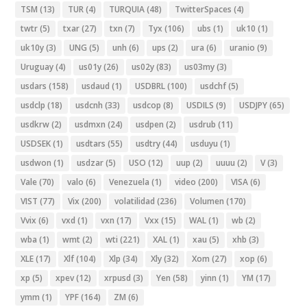
TSM
(13)
TUR
(4)
TURQUIA
(48)
TwitterSpaces
(4)
twtr
(5)
txar
(27)
txn
(7)
Tyx
(106)
ubs
(1)
uk10
(1)
uk10y
(3)
UNG
(5)
unh
(6)
ups
(2)
ura
(6)
uranio
(9)
Uruguay
(4)
us01y
(26)
us02y
(83)
us03my
(3)
usdars
(158)
usdaud
(1)
USDBRL
(100)
usdchf
(5)
usdclp
(18)
usdcnh
(33)
usdcop
(8)
USDILS
(9)
USDJPY
(65)
usdkrw
(2)
usdmxn
(24)
usdpen
(2)
usdrub
(11)
USDSEK
(1)
usdtars
(55)
usdtry
(44)
usduyu
(1)
usdwon
(1)
usdzar
(5)
USO
(12)
uup
(2)
uuuu
(2)
V
(3)
Vale
(70)
valo
(6)
Venezuela
(1)
video
(200)
VISA
(6)
VIST
(77)
Vix
(200)
volatilidad
(236)
Volumen
(170)
Vvix
(6)
vxd
(1)
vxn
(17)
Vxx
(15)
WAL
(1)
wb
(2)
wba
(1)
wmt
(2)
wti
(221)
XAL
(1)
xau
(5)
xhb
(3)
XLE
(17)
Xlf
(104)
Xlp
(34)
Xly
(32)
Xom
(27)
xop
(6)
xp
(5)
xpev
(12)
xrpusd
(3)
Yen
(58)
yinn
(1)
YM
(17)
ymm
(1)
YPF
(164)
ZM
(6)