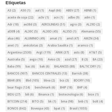
Etiquetas
A3
(2)
A50
(1)
aal
(1)
Aapl
(66)
ABEV
(27)
ABNB
(1)
aceite de soja
(22)
achr
(1)
acn
(1)
adbe
(9)
adm
(1)
Adr
(18)
ae38d
(3)
AEROLINEAS
(51)
agro
(3)
AL29D
(2)
al30$
(4)
AL30C
(5)
AL30D
(45)
AL35D
(1)
Alemania
(55)
alua
(46)
ALUMINIO
(49)
amat
(1)
amd
(47)
AMZN
(34)
anet
(1)
anécdotas
(3)
Arabia Saudita
(1)
aramco
(1)
Argentina
(2530)
Argt
(119)
ARKK
(37)
asts
(8)
AT&T
(5)
Australia
(5)
avgo
(10)
Aviso
(3)
azul
(27)
B
(3)
BA
(23)
Baba
(99)
bac
(6)
bak
(6)
BALANCES
(88)
BALTIC DRY
(1)
BANCOS
(907)
BANCOS CENTRALES
(13)
Barrick
(38)
BBAR
(89)
Bbd
(105)
bbva
(2)
bcs
(3)
BDORY
(10)
bear flags
(124)
benchmark
(6)
BHIP
(18)
BHP
(4)
BIDU
(27)
bili
(6)
Binance
(1)
biotecnologia
(6)
biox
(1)
BITCOIN
(214)
BITO
(5)
bk
(1)
bma
(98)
bnb
(1)
bolt
(4)
BONOS
(842)
Bovespa
(43)
bpat
(1)
Brasil
(1055)