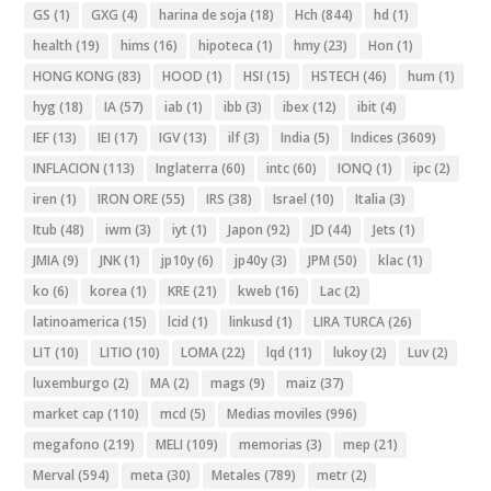
GS
(1)
GXG
(4)
harina de soja
(18)
Hch
(844)
hd
(1)
health
(19)
hims
(16)
hipoteca
(1)
hmy
(23)
Hon
(1)
HONG KONG
(83)
HOOD
(1)
HSI
(15)
HSTECH
(46)
hum
(1)
hyg
(18)
IA
(57)
iab
(1)
ibb
(3)
ibex
(12)
ibit
(4)
IEF
(13)
IEI
(17)
IGV
(13)
ilf
(3)
India
(5)
Indices
(3609)
INFLACION
(113)
Inglaterra
(60)
intc
(60)
IONQ
(1)
ipc
(2)
iren
(1)
IRON ORE
(55)
IRS
(38)
Israel
(10)
Italia
(3)
Itub
(48)
iwm
(3)
iyt
(1)
Japon
(92)
JD
(44)
Jets
(1)
JMIA
(9)
JNK
(1)
jp10y
(6)
jp40y
(3)
JPM
(50)
klac
(1)
ko
(6)
korea
(1)
KRE
(21)
kweb
(16)
Lac
(2)
latinoamerica
(15)
lcid
(1)
linkusd
(1)
LIRA TURCA
(26)
LIT
(10)
LITIO
(10)
LOMA
(22)
lqd
(11)
lukoy
(2)
Luv
(2)
luxemburgo
(2)
MA
(2)
mags
(9)
maiz
(37)
market cap
(110)
mcd
(5)
Medias moviles
(996)
megafono
(219)
MELI
(109)
memorias
(3)
mep
(21)
Merval
(594)
meta
(30)
Metales
(789)
metr
(2)