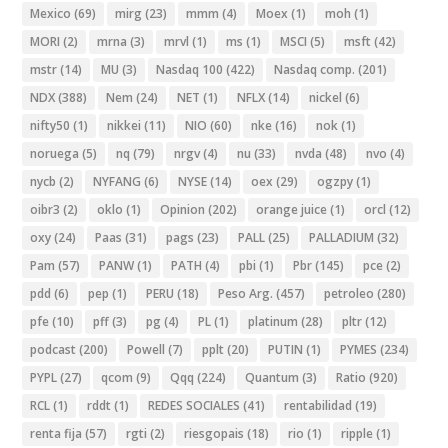
Mexico
(69)
mirg
(23)
mmm
(4)
Moex
(1)
moh
(1)
MORI
(2)
mrna
(3)
mrvl
(1)
ms
(1)
MSCI
(5)
msft
(42)
mstr
(14)
MU
(3)
Nasdaq 100
(422)
Nasdaq comp.
(201)
NDX
(388)
Nem
(24)
NET
(1)
NFLX
(14)
nickel
(6)
nifty50
(1)
nikkei
(11)
NIO
(60)
nke
(16)
nok
(1)
noruega
(5)
nq
(79)
nrgv
(4)
nu
(33)
nvda
(48)
nvo
(4)
nycb
(2)
NYFANG
(6)
NYSE
(14)
oex
(29)
ogzpy
(1)
oibr3
(2)
oklo
(1)
Opinion
(202)
orange juice
(1)
orcl
(12)
oxy
(24)
Paas
(31)
pags
(23)
PALL
(25)
PALLADIUM
(32)
Pam
(57)
PANW
(1)
PATH
(4)
pbi
(1)
Pbr
(145)
pce
(2)
pdd
(6)
pep
(1)
PERU
(18)
Peso Arg.
(457)
petroleo
(280)
pfe
(10)
pff
(3)
pg
(4)
PL
(1)
platinum
(28)
pltr
(12)
podcast
(200)
Powell
(7)
pplt
(20)
PUTIN
(1)
PYMES
(234)
PYPL
(27)
qcom
(9)
Qqq
(224)
Quantum
(3)
Ratio
(920)
RCL
(1)
rddt
(1)
REDES SOCIALES
(41)
rentabilidad
(19)
renta fija
(57)
rgti
(2)
riesgopais
(18)
rio
(1)
ripple
(1)