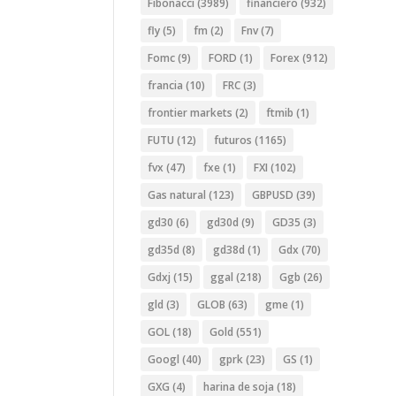
Fibonacci
(3989)
financiero
(932)
fly
(5)
fm
(2)
Fnv
(7)
Fomc
(9)
FORD
(1)
Forex
(912)
francia
(10)
FRC
(3)
frontier markets
(2)
ftmib
(1)
FUTU
(12)
futuros
(1165)
fvx
(47)
fxe
(1)
FXI
(102)
Gas natural
(123)
GBPUSD
(39)
gd30
(6)
gd30d
(9)
GD35
(3)
gd35d
(8)
gd38d
(1)
Gdx
(70)
Gdxj
(15)
ggal
(218)
Ggb
(26)
gld
(3)
GLOB
(63)
gme
(1)
GOL
(18)
Gold
(551)
Googl
(40)
gprk
(23)
GS
(1)
GXG
(4)
harina de soja
(18)