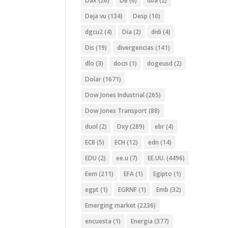
Dax
(26)
DB
(6)
dba
(2)
Deja vu
(134)
Desp
(10)
dgcu2
(4)
Dia
(2)
didi
(4)
Dis
(19)
divergencias
(141)
dlo
(3)
docn
(1)
dogeusd
(2)
Dolar
(1671)
Dow Jones Industrial
(265)
Dow Jones Transport
(88)
duol
(2)
Dxy
(289)
ebr
(4)
ECB
(5)
ECH
(12)
edn
(14)
EDU
(2)
ee.u
(7)
EE.UU.
(4496)
Eem
(211)
EFA
(1)
Egipto
(1)
egpt
(1)
EGRNF
(1)
Emb
(32)
Emerging market
(2236)
encuesta
(1)
Energia
(377)