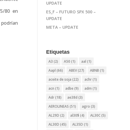
UPDATE
75/80 en
ES_F – FUTURO SPX 500 –
UPDATE
 podrían
META – UPDATE
Etiquetas
A3
(2)
A50
(1)
aal
(1)
Aapl
(66)
ABEV
(27)
ABNB
(1)
aceite de soja
(22)
achr
(1)
acn
(1)
adbe
(9)
adm
(1)
Adr
(18)
ae38d
(3)
AEROLINEAS
(51)
agro
(3)
AL29D
(2)
al30$
(4)
AL30C
(5)
AL30D
(45)
AL35D
(1)