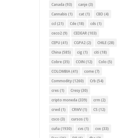
Canada
(93)
canje
(3)
Cannabis
(1)
cat
(1)
CBD
(4)
ccl
(21)
Cde
(18)
cds
(1)
ceco2
(9)
CEDEAR
(103)
CEPU
(41)
CGPA2
(2)
CHILE
(28)
China
(585)
cig
(1)
citi
(18)
Cobre
(35)
COIN
(12)
Colo
(5)
COLOMBIA
(41)
come
(7)
Commodity
(1260)
Crb
(54)
cres
(1)
Cresy
(30)
cripto moneda
(339)
crm
(2)
crwd
(1)
CRWV
(1)
CS
(12)
csco
(3)
cursos
(1)
cuña
(1930)
cvs
(1)
cvx
(33)