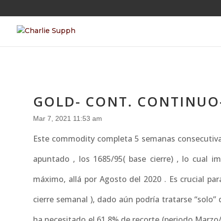
GOLD- CONT. CONTINUO
Mar 7, 2021 11:53 am
Este commodity completa 5 semanas consecutivas 
apuntado , los 1685/95( base cierre) , lo cual 
máximo, allá por Agosto del 2020 . Es crucial pa
cierre semanal ), dado aún podría tratarse “solo
ha necesitado el 61.8% de recorte (periodo Marzo/A