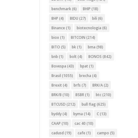
benchmark
(6)
BHIP
(18)
BHP
(4)
BIDU
(27)
bili
(6)
Binance
(1)
biotecnologia
(6)
biox
(1)
BITCOIN
(214)
BITO
(5)
bk
(1)
bma
(98)
bnb
(1)
bolt
(4)
BONOS
(842)
Bovespa
(43)
bpat
(1)
Brasil
(1055)
brecha
(4)
Brexit
(4)
brfs
(7)
BRK/A
(2)
BRK/B
(10)
BSBR
(1)
btc
(210)
BTCUSD
(212)
bull flag
(625)
byddy
(4)
byma
(14)
C
(13)
CAAP
(10)
cac 40
(10)
cadusd
(19)
cafe
(1)
campo
(5)