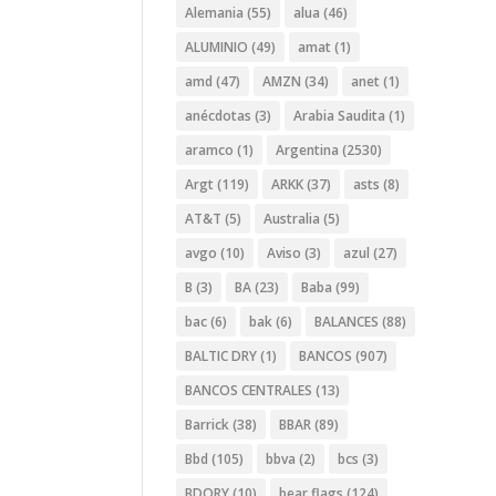
Alemania
(55)
alua
(46)
ALUMINIO
(49)
amat
(1)
amd
(47)
AMZN
(34)
anet
(1)
anécdotas
(3)
Arabia Saudita
(1)
aramco
(1)
Argentina
(2530)
Argt
(119)
ARKK
(37)
asts
(8)
AT&T
(5)
Australia
(5)
avgo
(10)
Aviso
(3)
azul
(27)
B
(3)
BA
(23)
Baba
(99)
bac
(6)
bak
(6)
BALANCES
(88)
BALTIC DRY
(1)
BANCOS
(907)
BANCOS CENTRALES
(13)
Barrick
(38)
BBAR
(89)
Bbd
(105)
bbva
(2)
bcs
(3)
BDORY
(10)
bear flags
(124)