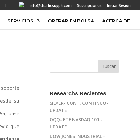
info@charliesupph.com
Suscripciones
Iniciar Sesión
SERVICIOS
OPERAR EN BOLSA
ACERCA DE
 soporte
Researchs Recientes
desde su
SILVER- CONT. CONTINUO-
UPDATE
95, base
QQQ- ETF NASDAQ 100 –
evio que
UPDATE
DOW JONES INDUSTRIAL –
scendente