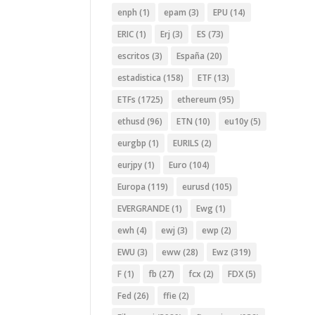
enph
(1)
epam
(3)
EPU
(14)
ERIC
(1)
Erj
(3)
ES
(73)
escritos
(3)
España
(20)
estadistica
(158)
ETF
(13)
ETFs
(1725)
ethereum
(95)
ethusd
(96)
ETN
(10)
eu10y
(5)
eurgbp
(1)
EURILS
(2)
eurjpy
(1)
Euro
(104)
Europa
(119)
eurusd
(105)
EVERGRANDE
(1)
Ewg
(1)
ewh
(4)
ewj
(3)
ewp
(2)
EWU
(3)
eww
(28)
Ewz
(319)
F
(1)
fb
(27)
fcx
(2)
FDX
(5)
Fed
(26)
ffie
(2)