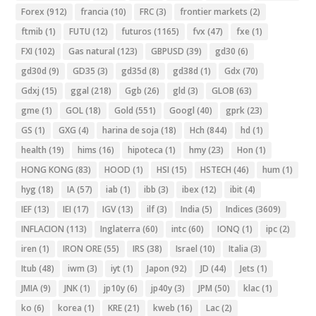
Forex
(912)
francia
(10)
FRC
(3)
frontier markets
(2)
ftmib
(1)
FUTU
(12)
futuros
(1165)
fvx
(47)
fxe
(1)
FXI
(102)
Gas natural
(123)
GBPUSD
(39)
gd30
(6)
gd30d
(9)
GD35
(3)
gd35d
(8)
gd38d
(1)
Gdx
(70)
Gdxj
(15)
ggal
(218)
Ggb
(26)
gld
(3)
GLOB
(63)
gme
(1)
GOL
(18)
Gold
(551)
Googl
(40)
gprk
(23)
GS
(1)
GXG
(4)
harina de soja
(18)
Hch
(844)
hd
(1)
health
(19)
hims
(16)
hipoteca
(1)
hmy
(23)
Hon
(1)
HONG KONG
(83)
HOOD
(1)
HSI
(15)
HSTECH
(46)
hum
(1)
hyg
(18)
IA
(57)
iab
(1)
ibb
(3)
ibex
(12)
ibit
(4)
IEF
(13)
IEI
(17)
IGV
(13)
ilf
(3)
India
(5)
Indices
(3609)
INFLACION
(113)
Inglaterra
(60)
intc
(60)
IONQ
(1)
ipc
(2)
iren
(1)
IRON ORE
(55)
IRS
(38)
Israel
(10)
Italia
(3)
Itub
(48)
iwm
(3)
iyt
(1)
Japon
(92)
JD
(44)
Jets
(1)
JMIA
(9)
JNK
(1)
jp10y
(6)
jp40y
(3)
JPM
(50)
klac
(1)
ko
(6)
korea
(1)
KRE
(21)
kweb
(16)
Lac
(2)