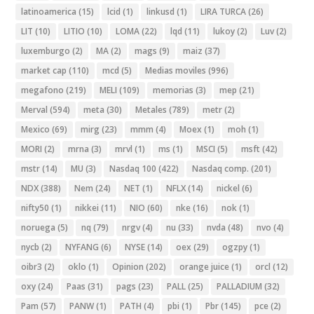
latinoamerica
(15)
lcid
(1)
linkusd
(1)
LIRA TURCA
(26)
LIT
(10)
LITIO
(10)
LOMA
(22)
lqd
(11)
lukoy
(2)
Luv
(2)
luxemburgo
(2)
MA
(2)
mags
(9)
maiz
(37)
market cap
(110)
mcd
(5)
Medias moviles
(996)
megafono
(219)
MELI
(109)
memorias
(3)
mep
(21)
Merval
(594)
meta
(30)
Metales
(789)
metr
(2)
Mexico
(69)
mirg
(23)
mmm
(4)
Moex
(1)
moh
(1)
MORI
(2)
mrna
(3)
mrvl
(1)
ms
(1)
MSCI
(5)
msft
(42)
mstr
(14)
MU
(3)
Nasdaq 100
(422)
Nasdaq comp.
(201)
NDX
(388)
Nem
(24)
NET
(1)
NFLX
(14)
nickel
(6)
nifty50
(1)
nikkei
(11)
NIO
(60)
nke
(16)
nok
(1)
noruega
(5)
nq
(79)
nrgv
(4)
nu
(33)
nvda
(48)
nvo
(4)
nycb
(2)
NYFANG
(6)
NYSE
(14)
oex
(29)
ogzpy
(1)
oibr3
(2)
oklo
(1)
Opinion
(202)
orange juice
(1)
orcl
(12)
oxy
(24)
Paas
(31)
pags
(23)
PALL
(25)
PALLADIUM
(32)
Pam
(57)
PANW
(1)
PATH
(4)
pbi
(1)
Pbr
(145)
pce
(2)