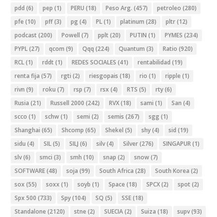
pdd
(6)
pep
(1)
PERU
(18)
Peso Arg.
(457)
petroleo
(280)
pfe
(10)
pff
(3)
pg
(4)
PL
(1)
platinum
(28)
pltr
(12)
podcast
(200)
Powell
(7)
pplt
(20)
PUTIN
(1)
PYMES
(234)
PYPL
(27)
qcom
(9)
Qqq
(224)
Quantum
(3)
Ratio
(920)
RCL
(1)
rddt
(1)
REDES SOCIALES
(41)
rentabilidad
(19)
renta fija
(57)
rgti
(2)
riesgopais
(18)
rio
(1)
ripple
(1)
rivn
(9)
roku
(7)
rsp
(7)
rsx
(4)
RTS
(5)
rty
(6)
Rusia
(21)
Russell 2000
(242)
RVX
(18)
sami
(1)
San
(4)
scco
(1)
schw
(1)
semi
(2)
semis
(267)
sgg
(1)
Shanghai
(65)
Shcomp
(65)
Shekel
(5)
shy
(4)
sid
(19)
sidu
(4)
SIL
(5)
SILJ
(6)
silv
(4)
Silver
(276)
SINGAPUR
(1)
slv
(6)
smci
(3)
smh
(10)
snap
(2)
snow
(7)
SOFTWARE
(48)
soja
(99)
South Africa
(28)
South Korea
(2)
sox
(55)
soxx
(1)
soyb
(1)
Space
(18)
SPCX
(2)
spot
(2)
Spx 500
(733)
Spy
(104)
SQ
(5)
SSE
(18)
Standalone
(2120)
stne
(2)
SUECIA
(2)
Suiza
(18)
supv
(93)