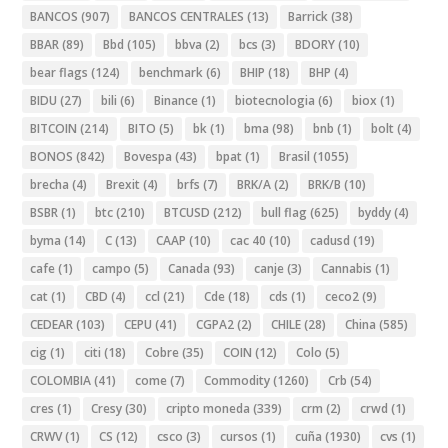
BANCOS
(907)
BANCOS CENTRALES
(13)
Barrick
(38)
BBAR
(89)
Bbd
(105)
bbva
(2)
bcs
(3)
BDORY
(10)
bear flags
(124)
benchmark
(6)
BHIP
(18)
BHP
(4)
BIDU
(27)
bili
(6)
Binance
(1)
biotecnologia
(6)
biox
(1)
BITCOIN
(214)
BITO
(5)
bk
(1)
bma
(98)
bnb
(1)
bolt
(4)
BONOS
(842)
Bovespa
(43)
bpat
(1)
Brasil
(1055)
brecha
(4)
Brexit
(4)
brfs
(7)
BRK/A
(2)
BRK/B
(10)
BSBR
(1)
btc
(210)
BTCUSD
(212)
bull flag
(625)
byddy
(4)
byma
(14)
C
(13)
CAAP
(10)
cac 40
(10)
cadusd
(19)
cafe
(1)
campo
(5)
Canada
(93)
canje
(3)
Cannabis
(1)
cat
(1)
CBD
(4)
ccl
(21)
Cde
(18)
cds
(1)
ceco2
(9)
CEDEAR
(103)
CEPU
(41)
CGPA2
(2)
CHILE
(28)
China
(585)
cig
(1)
citi
(18)
Cobre
(35)
COIN
(12)
Colo
(5)
COLOMBIA
(41)
come
(7)
Commodity
(1260)
Crb
(54)
cres
(1)
Cresy
(30)
cripto moneda
(339)
crm
(2)
crwd
(1)
CRWV
(1)
CS
(12)
csco
(3)
cursos
(1)
cuña
(1930)
cvs
(1)