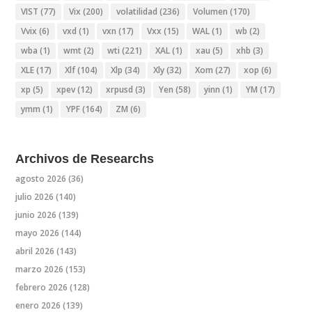
VIST
(77)
Vix
(200)
volatilidad
(236)
Volumen
(170)
Vvix
(6)
vxd
(1)
vxn
(17)
Vxx
(15)
WAL
(1)
wb
(2)
wba
(1)
wmt
(2)
wti
(221)
XAL
(1)
xau
(5)
xhb
(3)
XLE
(17)
Xlf
(104)
Xlp
(34)
Xly
(32)
Xom
(27)
xop
(6)
xp
(5)
xpev
(12)
xrpusd
(3)
Yen
(58)
yinn
(1)
YM
(17)
ymm
(1)
YPF
(164)
ZM
(6)
Archivos de Researchs
agosto 2026
(36)
julio 2026
(140)
junio 2026
(139)
mayo 2026
(144)
abril 2026
(143)
marzo 2026
(153)
febrero 2026
(128)
enero 2026
(139)