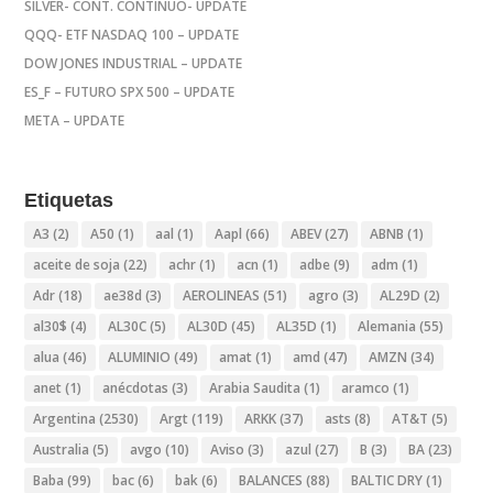
SILVER- CONT. CONTINUO- UPDATE
QQQ- ETF NASDAQ 100 – UPDATE
DOW JONES INDUSTRIAL – UPDATE
ES_F – FUTURO SPX 500 – UPDATE
META – UPDATE
Etiquetas
A3
(2)
A50
(1)
aal
(1)
Aapl
(66)
ABEV
(27)
ABNB
(1)
aceite de soja
(22)
achr
(1)
acn
(1)
adbe
(9)
adm
(1)
Adr
(18)
ae38d
(3)
AEROLINEAS
(51)
agro
(3)
AL29D
(2)
al30$
(4)
AL30C
(5)
AL30D
(45)
AL35D
(1)
Alemania
(55)
alua
(46)
ALUMINIO
(49)
amat
(1)
amd
(47)
AMZN
(34)
anet
(1)
anécdotas
(3)
Arabia Saudita
(1)
aramco
(1)
Argentina
(2530)
Argt
(119)
ARKK
(37)
asts
(8)
AT&T
(5)
Australia
(5)
avgo
(10)
Aviso
(3)
azul
(27)
B
(3)
BA
(23)
Baba
(99)
bac
(6)
bak
(6)
BALANCES
(88)
BALTIC DRY
(1)