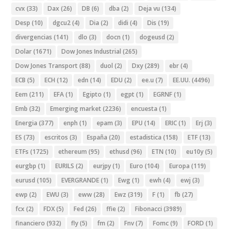
cvx
(33)
Dax
(26)
DB
(6)
dba
(2)
Deja vu
(134)
Desp
(10)
dgcu2
(4)
Dia
(2)
didi
(4)
Dis
(19)
divergencias
(141)
dlo
(3)
docn
(1)
dogeusd
(2)
Dolar
(1671)
Dow Jones Industrial
(265)
Dow Jones Transport
(88)
duol
(2)
Dxy
(289)
ebr
(4)
ECB
(5)
ECH
(12)
edn
(14)
EDU
(2)
ee.u
(7)
EE.UU.
(4496)
Eem
(211)
EFA
(1)
Egipto
(1)
egpt
(1)
EGRNF
(1)
Emb
(32)
Emerging market
(2236)
encuesta
(1)
Energia
(377)
enph
(1)
epam
(3)
EPU
(14)
ERIC
(1)
Erj
(3)
ES
(73)
escritos
(3)
España
(20)
estadistica
(158)
ETF
(13)
ETFs
(1725)
ethereum
(95)
ethusd
(96)
ETN
(10)
eu10y
(5)
eurgbp
(1)
EURILS
(2)
eurjpy
(1)
Euro
(104)
Europa
(119)
eurusd
(105)
EVERGRANDE
(1)
Ewg
(1)
ewh
(4)
ewj
(3)
ewp
(2)
EWU
(3)
eww
(28)
Ewz
(319)
F
(1)
fb
(27)
fcx
(2)
FDX
(5)
Fed
(26)
ffie
(2)
Fibonacci
(3989)
financiero
(932)
fly
(5)
fm
(2)
Fnv
(7)
Fomc
(9)
FORD
(1)