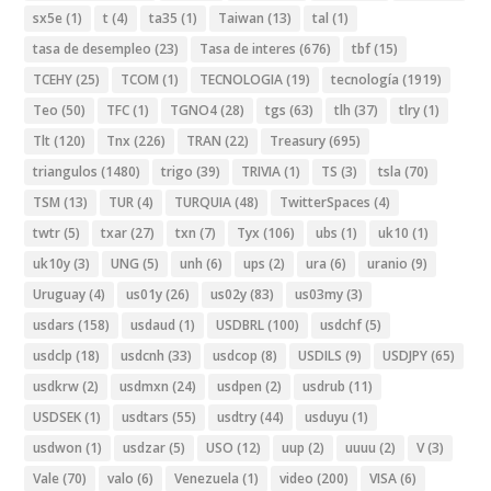
sx5e
(1)
t
(4)
ta35
(1)
Taiwan
(13)
tal
(1)
tasa de desempleo
(23)
Tasa de interes
(676)
tbf
(15)
TCEHY
(25)
TCOM
(1)
TECNOLOGIA
(19)
tecnología
(1919)
Teo
(50)
TFC
(1)
TGNO4
(28)
tgs
(63)
tlh
(37)
tlry
(1)
Tlt
(120)
Tnx
(226)
TRAN
(22)
Treasury
(695)
triangulos
(1480)
trigo
(39)
TRIVIA
(1)
TS
(3)
tsla
(70)
TSM
(13)
TUR
(4)
TURQUIA
(48)
TwitterSpaces
(4)
twtr
(5)
txar
(27)
txn
(7)
Tyx
(106)
ubs
(1)
uk10
(1)
uk10y
(3)
UNG
(5)
unh
(6)
ups
(2)
ura
(6)
uranio
(9)
Uruguay
(4)
us01y
(26)
us02y
(83)
us03my
(3)
usdars
(158)
usdaud
(1)
USDBRL
(100)
usdchf
(5)
usdclp
(18)
usdcnh
(33)
usdcop
(8)
USDILS
(9)
USDJPY
(65)
usdkrw
(2)
usdmxn
(24)
usdpen
(2)
usdrub
(11)
USDSEK
(1)
usdtars
(55)
usdtry
(44)
usduyu
(1)
usdwon
(1)
usdzar
(5)
USO
(12)
uup
(2)
uuuu
(2)
V
(3)
Vale
(70)
valo
(6)
Venezuela
(1)
video
(200)
VISA
(6)