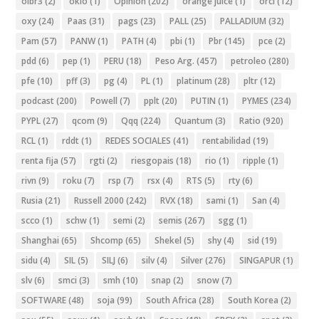
oibr3
(2)
oklo
(1)
Opinion
(202)
orange juice
(1)
orcl
(12)
oxy
(24)
Paas
(31)
pags
(23)
PALL
(25)
PALLADIUM
(32)
Pam
(57)
PANW
(1)
PATH
(4)
pbi
(1)
Pbr
(145)
pce
(2)
pdd
(6)
pep
(1)
PERU
(18)
Peso Arg.
(457)
petroleo
(280)
pfe
(10)
pff
(3)
pg
(4)
PL
(1)
platinum
(28)
pltr
(12)
podcast
(200)
Powell
(7)
pplt
(20)
PUTIN
(1)
PYMES
(234)
PYPL
(27)
qcom
(9)
Qqq
(224)
Quantum
(3)
Ratio
(920)
RCL
(1)
rddt
(1)
REDES SOCIALES
(41)
rentabilidad
(19)
renta fija
(57)
rgti
(2)
riesgopais
(18)
rio
(1)
ripple
(1)
rivn
(9)
roku
(7)
rsp
(7)
rsx
(4)
RTS
(5)
rty
(6)
Rusia
(21)
Russell 2000
(242)
RVX
(18)
sami
(1)
San
(4)
scco
(1)
schw
(1)
semi
(2)
semis
(267)
sgg
(1)
Shanghai
(65)
Shcomp
(65)
Shekel
(5)
shy
(4)
sid
(19)
sidu
(4)
SIL
(5)
SILJ
(6)
silv
(4)
Silver
(276)
SINGAPUR
(1)
slv
(6)
smci
(3)
smh
(10)
snap
(2)
snow
(7)
SOFTWARE
(48)
soja
(99)
South Africa
(28)
South Korea
(2)