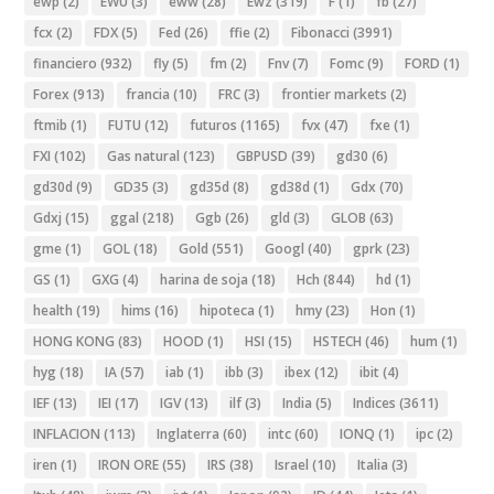
ewp
(2)
EWU
(3)
eww
(28)
Ewz
(319)
F
(1)
fb
(27)
fcx
(2)
FDX
(5)
Fed
(26)
ffie
(2)
Fibonacci
(3991)
financiero
(932)
fly
(5)
fm
(2)
Fnv
(7)
Fomc
(9)
FORD
(1)
Forex
(913)
francia
(10)
FRC
(3)
frontier markets
(2)
ftmib
(1)
FUTU
(12)
futuros
(1165)
fvx
(47)
fxe
(1)
FXI
(102)
Gas natural
(123)
GBPUSD
(39)
gd30
(6)
gd30d
(9)
GD35
(3)
gd35d
(8)
gd38d
(1)
Gdx
(70)
Gdxj
(15)
ggal
(218)
Ggb
(26)
gld
(3)
GLOB
(63)
gme
(1)
GOL
(18)
Gold
(551)
Googl
(40)
gprk
(23)
GS
(1)
GXG
(4)
harina de soja
(18)
Hch
(844)
hd
(1)
health
(19)
hims
(16)
hipoteca
(1)
hmy
(23)
Hon
(1)
HONG KONG
(83)
HOOD
(1)
HSI
(15)
HSTECH
(46)
hum
(1)
hyg
(18)
IA
(57)
iab
(1)
ibb
(3)
ibex
(12)
ibit
(4)
IEF
(13)
IEI
(17)
IGV
(13)
ilf
(3)
India
(5)
Indices
(3611)
INFLACION
(113)
Inglaterra
(60)
intc
(60)
IONQ
(1)
ipc
(2)
iren
(1)
IRON ORE
(55)
IRS
(38)
Israel
(10)
Italia
(3)