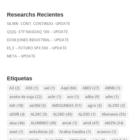
Researchs Recientes
SILVER- CONT. CONTINUO- UPDATE
QQQ- ETF NASDAQ 100 – UPDATE
DOW JONES INDUSTRIAL – UPDATE
ES_F – FUTURO SPX 500 – UPDATE
META – UPDATE
Etiquetas
A3
(2)
A50
(1)
aal
(1)
Aapl
(66)
ABEV
(27)
ABNB
(1)
aceite de soja
(22)
achr
(1)
acn
(1)
adbe
(9)
adm
(1)
Adr
(18)
ae38d
(3)
AEROLINEAS
(51)
agro
(3)
AL29D
(2)
al30$
(4)
AL30C
(5)
AL30D
(45)
AL35D
(1)
Alemania
(55)
alua
(46)
ALUMINIO
(49)
amat
(1)
amd
(47)
AMZN
(34)
anet
(1)
anécdotas
(3)
Arabia Saudita
(1)
aramco
(1)