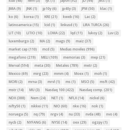
Itub
(48)
iwm
(3)
iyt
(1)
Japon
(92)
JD
(44)
Jets
(1)
JMIA
(9)
JNK
(1)
jp10y
(6)
jp40y
(3)
JPM
(50)
klac
(1)
ko
(6)
korea
(1)
KRE
(21)
kweb
(16)
Lac
(2)
latinoamerica
(15)
lcid
(1)
linkusd
(1)
LIRA TURCA
(26)
LIT
(10)
LITIO
(10)
LOMA
(22)
lqd
(11)
lukoy
(2)
Luv
(2)
luxemburgo
(2)
MA
(2)
mags
(9)
maiz
(37)
market cap
(110)
mcd
(5)
Medias moviles
(996)
megafono
(219)
MELI
(109)
memorias
(3)
mep
(21)
Merval
(594)
meta
(30)
Metales
(789)
metr
(2)
Mexico
(69)
mirg
(23)
mmm
(4)
Moex
(1)
moh
(1)
MORI
(2)
mrna
(3)
mrvl
(1)
ms
(1)
MSCI
(5)
msft
(42)
mstr
(14)
MU
(3)
Nasdaq 100
(422)
Nasdaq comp.
(201)
NDX
(388)
Nem
(24)
NET
(1)
NFLX
(14)
nickel
(6)
nifty50
(1)
nikkei
(11)
NIO
(60)
nke
(16)
nok
(1)
noruega
(5)
nq
(79)
nrgv
(4)
nu
(33)
nvda
(48)
nvo
(4)
nycb
(2)
NYFANG
(6)
NYSE
(14)
oex
(29)
ogzpy
(1)