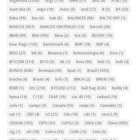
Argentina
(2530)
Argt
(119)
ARKK
(37)
asts
(8)
AT&T
(5)
Australia
(5)
avgo
(10)
Aviso
(3)
azul
(27)
B
(3)
BA
(23)
Baba
(99)
bac
(6)
bak
(6)
BALANCES
(88)
BALTIC DRY
(1)
BANCOS
(907)
BANCOS CENTRALES
(13)
Barrick
(38)
BBAR
(89)
Bbd
(105)
bbva
(2)
bcs
(3)
BDORY
(10)
bear flags
(125)
benchmark
(6)
BHIP
(18)
BHP
(4)
BIDU
(27)
bili
(6)
Binance
(1)
biotecnologia
(6)
biox
(1)
BITCOIN
(214)
BITO
(5)
bk
(1)
bma
(98)
bnb
(1)
bolt
(4)
BONOS
(846)
Bovespa
(43)
bpat
(1)
Brasil
(1055)
brecha
(4)
Brexit
(4)
brfs
(7)
BRK/A
(2)
BRK/B
(10)
BSBR
(1)
btc
(210)
BTCUSD
(212)
bull flag
(626)
byddy
(4)
byma
(14)
C
(13)
CAAP
(10)
cac 40
(10)
cadusd
(19)
cafe
(1)
campo
(5)
Canada
(93)
canje
(3)
Cannabis
(1)
cat
(1)
CBD
(4)
ccl
(21)
Cde
(18)
cds
(1)
ceco2
(9)
CEDEAR
(103)
CEPU
(41)
CGPA2
(2)
CHILE
(28)
China
(585)
cig
(1)
citi
(18)
Cobre
(35)
COIN
(12)
Colo
(5)