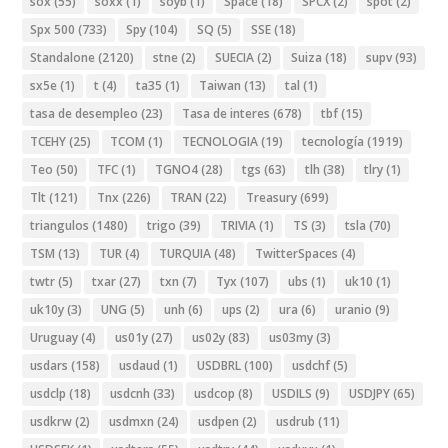
sox
(55)
soxx
(1)
soyb
(1)
Space
(18)
SPCX
(2)
spot
(2)
Spx 500
(733)
Spy
(104)
SQ
(5)
SSE
(18)
Standalone
(2120)
stne
(2)
SUECIA
(2)
Suiza
(18)
supv
(93)
sx5e
(1)
t
(4)
ta35
(1)
Taiwan
(13)
tal
(1)
tasa de desempleo
(23)
Tasa de interes
(678)
tbf
(15)
TCEHY
(25)
TCOM
(1)
TECNOLOGIA
(19)
tecnología
(1919)
Teo
(50)
TFC
(1)
TGNO4
(28)
tgs
(63)
tlh
(38)
tlry
(1)
Tlt
(121)
Tnx
(226)
TRAN
(22)
Treasury
(699)
triangulos
(1480)
trigo
(39)
TRIVIA
(1)
TS
(3)
tsla
(70)
TSM
(13)
TUR
(4)
TURQUIA
(48)
TwitterSpaces
(4)
twtr
(5)
txar
(27)
txn
(7)
Tyx
(107)
ubs
(1)
uk10
(1)
uk10y
(3)
UNG
(5)
unh
(6)
ups
(2)
ura
(6)
uranio
(9)
Uruguay
(4)
us01y
(27)
us02y
(83)
us03my
(3)
usdars
(158)
usdaud
(1)
USDBRL
(100)
usdchf
(5)
usdclp
(18)
usdcnh
(33)
usdcop
(8)
USDILS
(9)
USDJPY
(65)
usdkrw
(2)
usdmxn
(24)
usdpen
(2)
usdrub
(11)