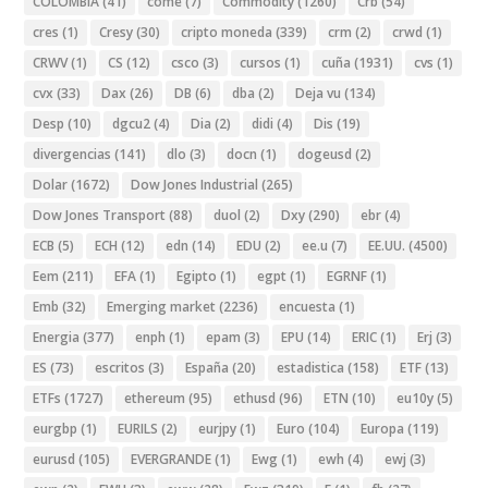
COLOMBIA
(41)
come
(7)
Commodity
(1260)
Crb
(54)
cres
(1)
Cresy
(30)
cripto moneda
(339)
crm
(2)
crwd
(1)
CRWV
(1)
CS
(12)
csco
(3)
cursos
(1)
cuña
(1931)
cvs
(1)
cvx
(33)
Dax
(26)
DB
(6)
dba
(2)
Deja vu
(134)
Desp
(10)
dgcu2
(4)
Dia
(2)
didi
(4)
Dis
(19)
divergencias
(141)
dlo
(3)
docn
(1)
dogeusd
(2)
Dolar
(1672)
Dow Jones Industrial
(265)
Dow Jones Transport
(88)
duol
(2)
Dxy
(290)
ebr
(4)
ECB
(5)
ECH
(12)
edn
(14)
EDU
(2)
ee.u
(7)
EE.UU.
(4500)
Eem
(211)
EFA
(1)
Egipto
(1)
egpt
(1)
EGRNF
(1)
Emb
(32)
Emerging market
(2236)
encuesta
(1)
Energia
(377)
enph
(1)
epam
(3)
EPU
(14)
ERIC
(1)
Erj
(3)
ES
(73)
escritos
(3)
España
(20)
estadistica
(158)
ETF
(13)
ETFs
(1727)
ethereum
(95)
ethusd
(96)
ETN
(10)
eu10y
(5)
eurgbp
(1)
EURILS
(2)
eurjpy
(1)
Euro
(104)
Europa
(119)
eurusd
(105)
EVERGRANDE
(1)
Ewg
(1)
ewh
(4)
ewj
(3)