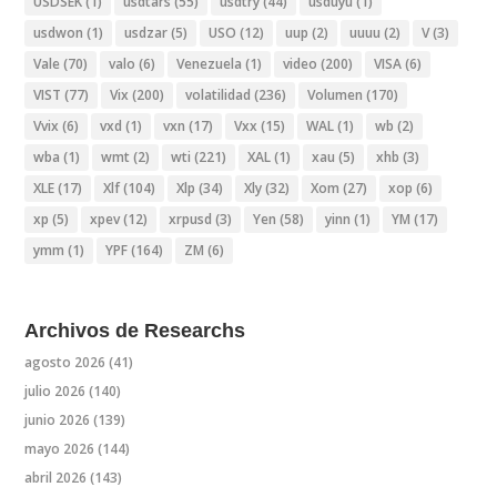
USDSEK
(1)
usdtars
(55)
usdtry
(44)
usduyu
(1)
usdwon
(1)
usdzar
(5)
USO
(12)
uup
(2)
uuuu
(2)
V
(3)
Vale
(70)
valo
(6)
Venezuela
(1)
video
(200)
VISA
(6)
VIST
(77)
Vix
(200)
volatilidad
(236)
Volumen
(170)
Vvix
(6)
vxd
(1)
vxn
(17)
Vxx
(15)
WAL
(1)
wb
(2)
wba
(1)
wmt
(2)
wti
(221)
XAL
(1)
xau
(5)
xhb
(3)
XLE
(17)
Xlf
(104)
Xlp
(34)
Xly
(32)
Xom
(27)
xop
(6)
xp
(5)
xpev
(12)
xrpusd
(3)
Yen
(58)
yinn
(1)
YM
(17)
ymm
(1)
YPF
(164)
ZM
(6)
Archivos de Researchs
agosto 2026
(41)
julio 2026
(140)
junio 2026
(139)
mayo 2026
(144)
abril 2026
(143)