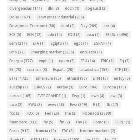
divergencias
(141)
dlo
(3)
docn
(1)
dogeusd
(2)
Dolar
(1671)
Dow Jones Industrial
(265)
Dow Jones Transport
(88)
duol
(2)
Dxy
(289)
ebr
(4)
ECB
(5)
ECH
(12)
edn
(14)
EDU
(2)
ee.u
(7)
EE.UU.
(4496)
Eem
(211)
EFA
(1)
Egipto
(1)
egpt
(1)
EGRNF
(1)
Emb
(32)
Emerging market
(2236)
encuesta
(1)
Energia
(377)
enph
(1)
epam
(3)
EPU
(14)
ERIC
(1)
Erj
(3)
ES
(73)
escritos
(3)
España
(20)
estadistica
(158)
ETF
(13)
ETFs
(1725)
ethereum
(95)
ethusd
(96)
ETN
(10)
eu10y
(5)
eurgbp
(1)
EURILS
(2)
eurjpy
(1)
Euro
(104)
Europa
(119)
eurusd
(105)
EVERGRANDE
(1)
Ewg
(1)
ewh
(4)
ewj
(3)
ewp
(2)
EWU
(3)
eww
(28)
Ewz
(319)
F
(1)
fb
(27)
fcx
(2)
FDX
(5)
Fed
(26)
ffie
(2)
Fibonacci
(3989)
financiero
(932)
fly
(5)
fm
(2)
Fnv
(7)
Fomc
(9)
FORD
(1)
Forex
(912)
francia
(10)
FRC
(3)
frontier markets
(2)
ftmib
(1)
FUTU
(12)
futuros
(1165)
fvx
(47)
fxe
(1)