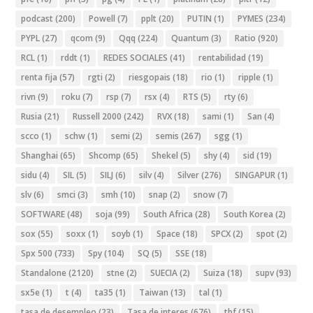
podcast
(200)
Powell
(7)
pplt
(20)
PUTIN
(1)
PYMES
(234)
PYPL
(27)
qcom
(9)
Qqq
(224)
Quantum
(3)
Ratio
(920)
RCL
(1)
rddt
(1)
REDES SOCIALES
(41)
rentabilidad
(19)
renta fija
(57)
rgti
(2)
riesgopais
(18)
rio
(1)
ripple
(1)
rivn
(9)
roku
(7)
rsp
(7)
rsx
(4)
RTS
(5)
rty
(6)
Rusia
(21)
Russell 2000
(242)
RVX
(18)
sami
(1)
San
(4)
scco
(1)
schw
(1)
semi
(2)
semis
(267)
sgg
(1)
Shanghai
(65)
Shcomp
(65)
Shekel
(5)
shy
(4)
sid
(19)
sidu
(4)
SIL
(5)
SILJ
(6)
silv
(4)
Silver
(276)
SINGAPUR
(1)
slv
(6)
smci
(3)
smh
(10)
snap
(2)
snow
(7)
SOFTWARE
(48)
soja
(99)
South Africa
(28)
South Korea
(2)
sox
(55)
soxx
(1)
soyb
(1)
Space
(18)
SPCX
(2)
spot
(2)
Spx 500
(733)
Spy
(104)
SQ
(5)
SSE
(18)
Standalone
(2120)
stne
(2)
SUECIA
(2)
Suiza
(18)
supv
(93)
sx5e
(1)
t
(4)
ta35
(1)
Taiwan
(13)
tal
(1)
tasa de desempleo
(23)
Tasa de interes
(676)
tbf
(15)