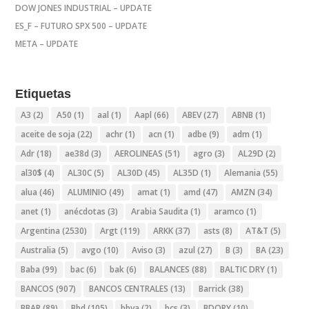
DOW JONES INDUSTRIAL – UPDATE
ES_F – FUTURO SPX 500 – UPDATE
META – UPDATE
Etiquetas
A3
(2)
A50
(1)
aal
(1)
Aapl
(66)
ABEV
(27)
ABNB
(1)
aceite de soja
(22)
achr
(1)
acn
(1)
adbe
(9)
adm
(1)
Adr
(18)
ae38d
(3)
AEROLINEAS
(51)
agro
(3)
AL29D
(2)
al30$
(4)
AL30C
(5)
AL30D
(45)
AL35D
(1)
Alemania
(55)
alua
(46)
ALUMINIO
(49)
amat
(1)
amd
(47)
AMZN
(34)
anet
(1)
anécdotas
(3)
Arabia Saudita
(1)
aramco
(1)
Argentina
(2530)
Argt
(119)
ARKK
(37)
asts
(8)
AT&T
(5)
Australia
(5)
avgo
(10)
Aviso
(3)
azul
(27)
B
(3)
BA
(23)
Baba
(99)
bac
(6)
bak
(6)
BALANCES
(88)
BALTIC DRY
(1)
BANCOS
(907)
BANCOS CENTRALES
(13)
Barrick
(38)
BBAR
(89)
Bbd
(105)
bbva
(2)
bcs
(3)
BDORY
(10)