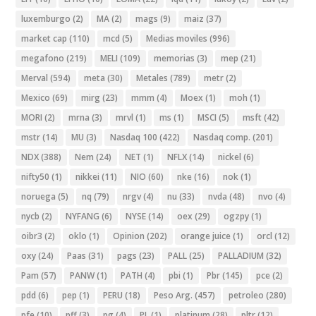
luxemburgo
(2)
MA
(2)
mags
(9)
maiz
(37)
market cap
(110)
mcd
(5)
Medias moviles
(996)
megafono
(219)
MELI
(109)
memorias
(3)
mep
(21)
Merval
(594)
meta
(30)
Metales
(789)
metr
(2)
Mexico
(69)
mirg
(23)
mmm
(4)
Moex
(1)
moh
(1)
MORI
(2)
mrna
(3)
mrvl
(1)
ms
(1)
MSCI
(5)
msft
(42)
mstr
(14)
MU
(3)
Nasdaq 100
(422)
Nasdaq comp.
(201)
NDX
(388)
Nem
(24)
NET
(1)
NFLX
(14)
nickel
(6)
nifty50
(1)
nikkei
(11)
NIO
(60)
nke
(16)
nok
(1)
noruega
(5)
nq
(79)
nrgv
(4)
nu
(33)
nvda
(48)
nvo
(4)
nycb
(2)
NYFANG
(6)
NYSE
(14)
oex
(29)
ogzpy
(1)
oibr3
(2)
oklo
(1)
Opinion
(202)
orange juice
(1)
orcl
(12)
oxy
(24)
Paas
(31)
pags
(23)
PALL
(25)
PALLADIUM
(32)
Pam
(57)
PANW
(1)
PATH
(4)
pbi
(1)
Pbr
(145)
pce
(2)
pdd
(6)
pep
(1)
PERU
(18)
Peso Arg.
(457)
petroleo
(280)
pfe
(10)
pff
(3)
pg
(4)
PL
(1)
platinum
(28)
pltr
(12)