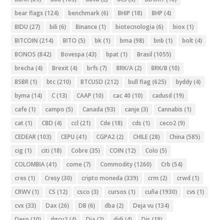
bear flags
(124)
benchmark
(6)
BHIP
(18)
BHP
(4)
BIDU
(27)
bili
(6)
Binance
(1)
biotecnologia
(6)
biox
(1)
BITCOIN
(214)
BITO
(5)
bk
(1)
bma
(98)
bnb
(1)
bolt
(4)
BONOS
(842)
Bovespa
(43)
bpat
(1)
Brasil
(1055)
brecha
(4)
Brexit
(4)
brfs
(7)
BRK/A
(2)
BRK/B
(10)
BSBR
(1)
btc
(210)
BTCUSD
(212)
bull flag
(625)
byddy
(4)
byma
(14)
C
(13)
CAAP
(10)
cac 40
(10)
cadusd
(19)
cafe
(1)
campo
(5)
Canada
(93)
canje
(3)
Cannabis
(1)
cat
(1)
CBD
(4)
ccl
(21)
Cde
(18)
cds
(1)
ceco2
(9)
CEDEAR
(103)
CEPU
(41)
CGPA2
(2)
CHILE
(28)
China
(585)
cig
(1)
citi
(18)
Cobre
(35)
COIN
(12)
Colo
(5)
COLOMBIA
(41)
come
(7)
Commodity
(1260)
Crb
(54)
cres
(1)
Cresy
(30)
cripto moneda
(339)
crm
(2)
crwd
(1)
CRWV
(1)
CS
(12)
csco
(3)
cursos
(1)
cuña
(1930)
cvs
(1)
cvx
(33)
Dax
(26)
DB
(6)
dba
(2)
Deja vu
(134)
Desp
(10)
dgcu2
(4)
Dia
(2)
didi
(4)
Dis
(19)