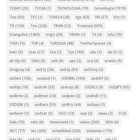
TCEHY
(25)
TCOM
(1)
TECNOLOGIA
(19)
tecnología
(1919)
Teo
(50)
TFC
(1)
TGNO4
(28)
tgs
(63)
tlh
(37)
tlry
(1)
Tlt
(120)
Tnx
(226)
TRAN
(22)
Treasury
(695)
triangulos
(1480)
trigo
(39)
TRIVIA
(1)
TS
(3)
tsla
(70)
TSM
(13)
TUR
(4)
TURQUIA
(48)
TwitterSpaces
(4)
twtr
(5)
txar
(27)
txn
(7)
Tyx
(106)
ubs
(1)
uk10
(1)
uk10y
(3)
UNG
(5)
unh
(6)
ups
(2)
ura
(6)
uranio
(9)
Uruguay
(4)
us01y
(26)
us02y
(83)
us03my
(3)
usdars
(158)
usdaud
(1)
USDBRL
(100)
usdchf
(5)
usdclp
(18)
usdcnh
(33)
usdcop
(8)
USDILS
(9)
USDJPY
(65)
usdkrw
(2)
usdmxn
(24)
usdpen
(2)
usdrub
(11)
USDSEK
(1)
usdtars
(55)
usdtry
(44)
usduyu
(1)
usdwon
(1)
usdzar
(5)
USO
(12)
uup
(2)
uuuu
(2)
V
(3)
Vale
(70)
valo
(6)
Venezuela
(1)
video
(200)
VISA
(6)
VIST
(77)
Vix
(200)
volatilidad
(236)
Volumen
(170)
Vvix
(6)
vxd
(1)
vxn
(17)
Vxx
(15)
WAL
(1)
wb
(2)