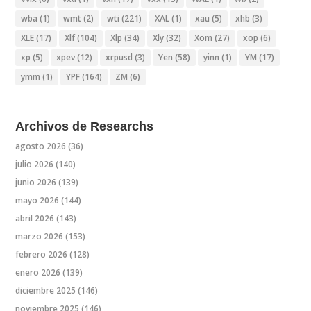
wba
(1)
wmt
(2)
wti
(221)
XAL
(1)
xau
(5)
xhb
(3)
XLE
(17)
Xlf
(104)
Xlp
(34)
Xly
(32)
Xom
(27)
xop
(6)
xp
(5)
xpev
(12)
xrpusd
(3)
Yen
(58)
yinn
(1)
YM
(17)
ymm
(1)
YPF
(164)
ZM
(6)
Archivos de Researchs
agosto 2026
(36)
julio 2026
(140)
junio 2026
(139)
mayo 2026
(144)
abril 2026
(143)
marzo 2026
(153)
febrero 2026
(128)
enero 2026
(139)
diciembre 2025
(146)
noviembre 2025
(146)