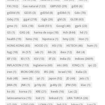
FXI
(102)
Gas natural
(123)
GBPUSD
(39)
gd30
(6)
gd30d
(9)
GD35
(3)
gd35d
(8)
gd38d
(1)
Gdx
(70)
Gdxj
(15)
ggal
(218)
Ggb
(26)
gld
(3)
GLOB
(63)
gme
(1)
GOL
(18)
Gold
(551)
Googl
(40)
gprk
(23)
GS
(1)
GXG
(4)
harina de soja
(18)
Hch
(844)
hd
(1)
health
(19)
hims
(16)
hipoteca
(1)
hmy
(23)
Hon
(1)
HONG KONG
(83)
HOOD
(1)
HSI
(15)
HSTECH
(46)
hum
(1)
hyg
(18)
IA
(57)
iab
(1)
ibb
(3)
ibex
(12)
ibit
(4)
IEF
(13)
IEI
(17)
IGV
(13)
ilf
(3)
India
(5)
Indices
(3609)
INFLACION
(113)
Inglaterra
(60)
intc
(60)
IONQ
(1)
ipc
(2)
iren
(1)
IRON ORE
(55)
IRS
(38)
Israel
(10)
Italia
(3)
Itub
(48)
iwm
(3)
iyt
(1)
Japon
(92)
JD
(44)
Jets
(1)
JMIA
(9)
JNK
(1)
jp10y
(6)
jp40y
(3)
JPM
(50)
klac
(1)
ko
(6)
korea
(1)
KRE
(21)
kweb
(16)
Lac
(2)
latinoamerica
(15)
lcid
(1)
linkusd
(1)
LIRA TURCA
(26)
LIT
(10)
LITIO
(10)
LOMA
(22)
lqd
(11)
lukoy
(2)
Luv
(2)