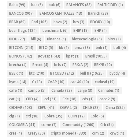
Baba
(99)
bac
(6)
bak
(6)
BALANCES
(88)
BALTIC DRY
(1)
BANCOS
(907)
BANCOS CENTRALES
(13)
Barrick
(38)
BBAR
(89)
Bbd
(105)
bbva
(2)
bcs
(3)
BDORY
(10)
bear flags
(124)
benchmark
(6)
BHIP
(18)
BHP
(4)
BIDU
(27)
bili
(6)
Binance
(1)
biotecnologia
(6)
biox
(1)
BITCOIN
(214)
BITO
(5)
bk
(1)
bma
(98)
bnb
(1)
bolt
(4)
BONOS
(842)
Bovespa
(43)
bpat
(1)
Brasil
(1055)
brecha
(4)
Brexit
(4)
brfs
(7)
BRK/A
(2)
BRK/B
(10)
BSBR
(1)
btc
(210)
BTCUSD
(212)
bull flag
(625)
byddy
(4)
byma
(14)
C
(13)
CAAP
(10)
cac 40
(10)
cadusd
(19)
cafe
(1)
campo
(5)
Canada
(93)
canje
(3)
Cannabis
(1)
cat
(1)
CBD
(4)
ccl
(21)
Cde
(18)
cds
(1)
ceco2
(9)
CEDEAR
(103)
CEPU
(41)
CGPA2
(2)
CHILE
(28)
China
(585)
cig
(1)
citi
(18)
Cobre
(35)
COIN
(12)
Colo
(5)
COLOMBIA
(41)
come
(7)
Commodity
(1260)
Crb
(54)
cres
(1)
Cresy
(30)
cripto moneda
(339)
crm
(2)
crwd
(1)