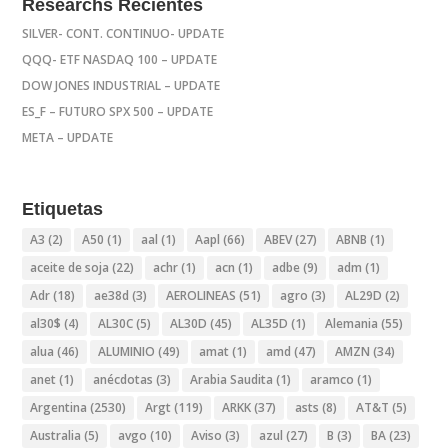
Researchs Recientes
SILVER- CONT. CONTINUO- UPDATE
QQQ- ETF NASDAQ 100 – UPDATE
DOW JONES INDUSTRIAL – UPDATE
ES_F – FUTURO SPX 500 – UPDATE
META – UPDATE
Etiquetas
A3
(2)
A50
(1)
aal
(1)
Aapl
(66)
ABEV
(27)
ABNB
(1)
aceite de soja
(22)
achr
(1)
acn
(1)
adbe
(9)
adm
(1)
Adr
(18)
ae38d
(3)
AEROLINEAS
(51)
agro
(3)
AL29D
(2)
al30$
(4)
AL30C
(5)
AL30D
(45)
AL35D
(1)
Alemania
(55)
alua
(46)
ALUMINIO
(49)
amat
(1)
amd
(47)
AMZN
(34)
anet
(1)
anécdotas
(3)
Arabia Saudita
(1)
aramco
(1)
Argentina
(2530)
Argt
(119)
ARKK
(37)
asts
(8)
AT&T
(5)
Australia
(5)
avgo
(10)
Aviso
(3)
azul
(27)
B
(3)
BA
(23)