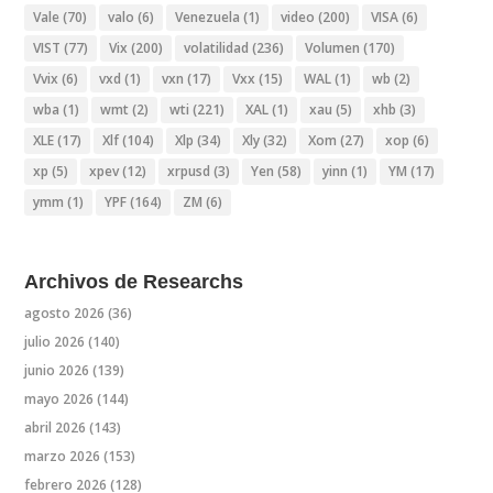
Vale
(70)
valo
(6)
Venezuela
(1)
video
(200)
VISA
(6)
VIST
(77)
Vix
(200)
volatilidad
(236)
Volumen
(170)
Vvix
(6)
vxd
(1)
vxn
(17)
Vxx
(15)
WAL
(1)
wb
(2)
wba
(1)
wmt
(2)
wti
(221)
XAL
(1)
xau
(5)
xhb
(3)
XLE
(17)
Xlf
(104)
Xlp
(34)
Xly
(32)
Xom
(27)
xop
(6)
xp
(5)
xpev
(12)
xrpusd
(3)
Yen
(58)
yinn
(1)
YM
(17)
ymm
(1)
YPF
(164)
ZM
(6)
Archivos de Researchs
agosto 2026
(36)
julio 2026
(140)
junio 2026
(139)
mayo 2026
(144)
abril 2026
(143)
marzo 2026
(153)
febrero 2026
(128)