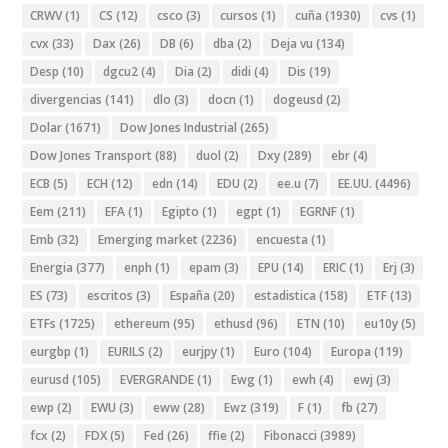
CRWV
(1)
CS
(12)
csco
(3)
cursos
(1)
cuña
(1930)
cvs
(1)
cvx
(33)
Dax
(26)
DB
(6)
dba
(2)
Deja vu
(134)
Desp
(10)
dgcu2
(4)
Dia
(2)
didi
(4)
Dis
(19)
divergencias
(141)
dlo
(3)
docn
(1)
dogeusd
(2)
Dolar
(1671)
Dow Jones Industrial
(265)
Dow Jones Transport
(88)
duol
(2)
Dxy
(289)
ebr
(4)
ECB
(5)
ECH
(12)
edn
(14)
EDU
(2)
ee.u
(7)
EE.UU.
(4496)
Eem
(211)
EFA
(1)
Egipto
(1)
egpt
(1)
EGRNF
(1)
Emb
(32)
Emerging market
(2236)
encuesta
(1)
Energia
(377)
enph
(1)
epam
(3)
EPU
(14)
ERIC
(1)
Erj
(3)
ES
(73)
escritos
(3)
España
(20)
estadistica
(158)
ETF
(13)
ETFs
(1725)
ethereum
(95)
ethusd
(96)
ETN
(10)
eu10y
(5)
eurgbp
(1)
EURILS
(2)
eurjpy
(1)
Euro
(104)
Europa
(119)
eurusd
(105)
EVERGRANDE
(1)
Ewg
(1)
ewh
(4)
ewj
(3)
ewp
(2)
EWU
(3)
eww
(28)
Ewz
(319)
F
(1)
fb
(27)
fcx
(2)
FDX
(5)
Fed
(26)
ffie
(2)
Fibonacci
(3989)