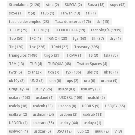
Standalone
(2120)
stne
(2)
SUECIA
(2)
Suiza
(18)
supv
(93)
sx5e
(1)
t
(4)
ta35
(1)
Taiwan
(13)
tal
(1)
tasa de desempleo
(23)
Tasa de interes
(676)
tbf
(15)
TCEHY
(25)
TCOM
(1)
TECNOLOGIA
(19)
tecnología
(1919)
Teo
(50)
TFC
(1)
TGNO4
(28)
tgs
(63)
tlh
(37)
tlry
(1)
Tlt
(120)
Tnx
(226)
TRAN
(22)
Treasury
(695)
triangulos
(1480)
trigo
(39)
TRIVIA
(1)
TS
(3)
tsla
(70)
TSM
(13)
TUR
(4)
TURQUIA
(48)
TwitterSpaces
(4)
twtr
(5)
txar
(27)
txn
(7)
Tyx
(106)
ubs
(1)
uk10
(1)
uk10y
(3)
UNG
(5)
unh
(6)
ups
(2)
ura
(6)
uranio
(9)
Uruguay
(4)
us01y
(26)
us02y
(83)
us03my
(3)
usdars
(158)
usdaud
(1)
USDBRL
(100)
usdchf
(5)
usdclp
(18)
usdcnh
(33)
usdcop
(8)
USDILS
(9)
USDJPY
(65)
usdkrw
(2)
usdmxn
(24)
usdpen
(2)
usdrub
(11)
USDSEK
(1)
usdtars
(55)
usdtry
(44)
usduyu
(1)
usdwon
(1)
usdzar
(5)
USO
(12)
uup
(2)
uuuu
(2)
V
(3)