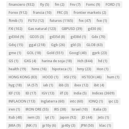
financiero
(932)
fly
(5)
fm
(2)
Fnv
(7)
Fomc
(9)
FORD
(1)
Forex
(912)
francia
(10)
FRC
(3)
frontier markets
(2)
ftmib
(1)
FUTU
(12)
futuros
(1165)
fvx
(47)
fxe
(1)
FXI
(102)
Gas natural
(123)
GBPUSD
(39)
gd30
(6)
gd30d
(9)
GD35
(3)
gd35d
(8)
gd38d
(1)
Gdx
(70)
Gdxj
(15)
ggal
(218)
Ggb
(26)
gld
(3)
GLOB
(63)
gme
(1)
GOL
(18)
Gold
(551)
Googl
(40)
gprk
(23)
GS
(1)
GXG
(4)
harina de soja
(18)
Hch
(844)
hd
(1)
health
(19)
hims
(16)
hipoteca
(1)
hmy
(23)
Hon
(1)
HONG KONG
(83)
HOOD
(1)
HSI
(15)
HSTECH
(46)
hum
(1)
hyg
(18)
IA
(57)
iab
(1)
ibb
(3)
ibex
(12)
ibit
(4)
IEF
(13)
IEI
(17)
IGV
(13)
ilf
(3)
India
(5)
Indices
(3609)
INFLACION
(113)
Inglaterra
(60)
intc
(60)
IONQ
(1)
ipc
(2)
iren
(1)
IRON ORE
(55)
IRS
(38)
Israel
(10)
Italia
(3)
Itub
(48)
iwm
(3)
iyt
(1)
Japon
(92)
JD
(44)
Jets
(1)
JMIA
(9)
JNK
(1)
jp10y
(6)
jp40y
(3)
JPM
(50)
klac
(1)