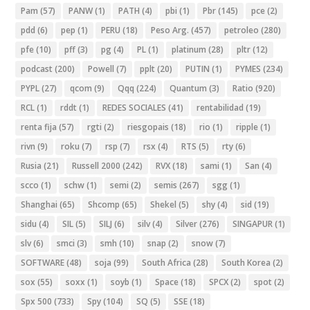
Pam
(57)
PANW
(1)
PATH
(4)
pbi
(1)
Pbr
(145)
pce
(2)
pdd
(6)
pep
(1)
PERU
(18)
Peso Arg.
(457)
petroleo
(280)
pfe
(10)
pff
(3)
pg
(4)
PL
(1)
platinum
(28)
pltr
(12)
podcast
(200)
Powell
(7)
pplt
(20)
PUTIN
(1)
PYMES
(234)
PYPL
(27)
qcom
(9)
Qqq
(224)
Quantum
(3)
Ratio
(920)
RCL
(1)
rddt
(1)
REDES SOCIALES
(41)
rentabilidad
(19)
renta fija
(57)
rgti
(2)
riesgopais
(18)
rio
(1)
ripple
(1)
rivn
(9)
roku
(7)
rsp
(7)
rsx
(4)
RTS
(5)
rty
(6)
Rusia
(21)
Russell 2000
(242)
RVX
(18)
sami
(1)
San
(4)
scco
(1)
schw
(1)
semi
(2)
semis
(267)
sgg
(1)
Shanghai
(65)
Shcomp
(65)
Shekel
(5)
shy
(4)
sid
(19)
sidu
(4)
SIL
(5)
SILJ
(6)
silv
(4)
Silver
(276)
SINGAPUR
(1)
slv
(6)
smci
(3)
smh
(10)
snap
(2)
snow
(7)
SOFTWARE
(48)
soja
(99)
South Africa
(28)
South Korea
(2)
sox
(55)
soxx
(1)
soyb
(1)
Space
(18)
SPCX
(2)
spot
(2)
Spx 500
(733)
Spy
(104)
SQ
(5)
SSE
(18)