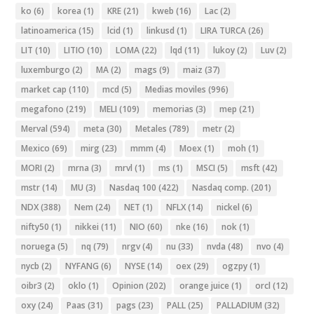
ko
(6)
korea
(1)
KRE
(21)
kweb
(16)
Lac
(2)
latinoamerica
(15)
lcid
(1)
linkusd
(1)
LIRA TURCA
(26)
LIT
(10)
LITIO
(10)
LOMA
(22)
lqd
(11)
lukoy
(2)
Luv
(2)
luxemburgo
(2)
MA
(2)
mags
(9)
maiz
(37)
market cap
(110)
mcd
(5)
Medias moviles
(996)
megafono
(219)
MELI
(109)
memorias
(3)
mep
(21)
Merval
(594)
meta
(30)
Metales
(789)
metr
(2)
Mexico
(69)
mirg
(23)
mmm
(4)
Moex
(1)
moh
(1)
MORI
(2)
mrna
(3)
mrvl
(1)
ms
(1)
MSCI
(5)
msft
(42)
mstr
(14)
MU
(3)
Nasdaq 100
(422)
Nasdaq comp.
(201)
NDX
(388)
Nem
(24)
NET
(1)
NFLX
(14)
nickel
(6)
nifty50
(1)
nikkei
(11)
NIO
(60)
nke
(16)
nok
(1)
noruega
(5)
nq
(79)
nrgv
(4)
nu
(33)
nvda
(48)
nvo
(4)
nycb
(2)
NYFANG
(6)
NYSE
(14)
oex
(29)
ogzpy
(1)
oibr3
(2)
oklo
(1)
Opinion
(202)
orange juice
(1)
orcl
(12)
oxy
(24)
Paas
(31)
pags
(23)
PALL
(25)
PALLADIUM
(32)