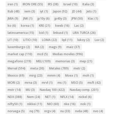
iren
(1)
IRON ORE
(55)
IRS
(38)
Israel
(10)
Italia
(3)
Itub
(48)
iwm
(3)
iyt
(1)
Japon
(92)
JD
(44)
Jets
(1)
JMIA
(9)
JNK
(1)
jp10y
(6)
jp40y
(3)
JPM
(50)
klac
(1)
ko
(6)
korea
(1)
KRE
(21)
kweb
(16)
Lac
(2)
latinoamerica
(15)
lcid
(1)
linkusd
(1)
LIRA TURCA
(26)
LIT
(10)
LITIO
(10)
LOMA
(22)
lqd
(11)
lukoy
(2)
Luv
(2)
luxemburgo
(2)
MA
(2)
mags
(9)
maiz
(37)
market cap
(110)
mcd
(5)
Medias moviles
(996)
megafono
(219)
MELI
(109)
memorias
(3)
mep
(21)
Merval
(594)
meta
(30)
Metales
(789)
metr
(2)
Mexico
(69)
mirg
(23)
mmm
(4)
Moex
(1)
moh
(1)
MORI
(2)
mrna
(3)
mrvl
(1)
ms
(1)
MSCI
(5)
msft
(42)
mstr
(14)
MU
(3)
Nasdaq 100
(422)
Nasdaq comp.
(201)
NDX
(388)
Nem
(24)
NET
(1)
NFLX
(14)
nickel
(6)
nifty50
(1)
nikkei
(11)
NIO
(60)
nke
(16)
nok
(1)
noruega
(5)
nq
(79)
nrgv
(4)
nu
(33)
nvda
(48)
nvo
(4)