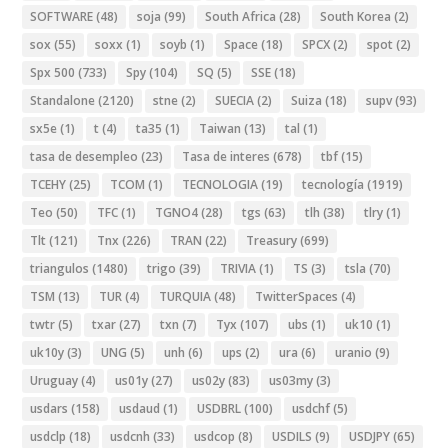
SOFTWARE
(48)
soja
(99)
South Africa
(28)
South Korea
(2)
sox
(55)
soxx
(1)
soyb
(1)
Space
(18)
SPCX
(2)
spot
(2)
Spx 500
(733)
Spy
(104)
SQ
(5)
SSE
(18)
Standalone
(2120)
stne
(2)
SUECIA
(2)
Suiza
(18)
supv
(93)
sx5e
(1)
t
(4)
ta35
(1)
Taiwan
(13)
tal
(1)
tasa de desempleo
(23)
Tasa de interes
(678)
tbf
(15)
TCEHY
(25)
TCOM
(1)
TECNOLOGIA
(19)
tecnología
(1919)
Teo
(50)
TFC
(1)
TGNO4
(28)
tgs
(63)
tlh
(38)
tlry
(1)
Tlt
(121)
Tnx
(226)
TRAN
(22)
Treasury
(699)
triangulos
(1480)
trigo
(39)
TRIVIA
(1)
TS
(3)
tsla
(70)
TSM
(13)
TUR
(4)
TURQUIA
(48)
TwitterSpaces
(4)
twtr
(5)
txar
(27)
txn
(7)
Tyx
(107)
ubs
(1)
uk10
(1)
uk10y
(3)
UNG
(5)
unh
(6)
ups
(2)
ura
(6)
uranio
(9)
Uruguay
(4)
us01y
(27)
us02y
(83)
us03my
(3)
usdars
(158)
usdaud
(1)
USDBRL
(100)
usdchf
(5)
usdclp
(18)
usdcnh
(33)
usdcop
(8)
USDILS
(9)
USDJPY
(65)