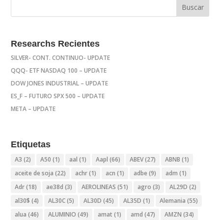
Researchs Recientes
SILVER- CONT. CONTINUO- UPDATE
QQQ- ETF NASDAQ 100 – UPDATE
DOW JONES INDUSTRIAL – UPDATE
ES_F – FUTURO SPX 500 – UPDATE
META – UPDATE
Etiquetas
A3
(2)
A50
(1)
aal
(1)
Aapl
(66)
ABEV
(27)
ABNB
(1)
aceite de soja
(22)
achr
(1)
acn
(1)
adbe
(9)
adm
(1)
Adr
(18)
ae38d
(3)
AEROLINEAS
(51)
agro
(3)
AL29D
(2)
al30$
(4)
AL30C
(5)
AL30D
(45)
AL35D
(1)
Alemania
(55)
alua
(46)
ALUMINIO
(49)
amat
(1)
amd
(47)
AMZN
(34)