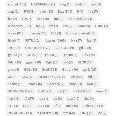
eurusd
(105)
EVERGRANDE
(1)
Ewg
(1)
ewh
(4)
ewj
(3)
ewp
(2)
EWU
(3)
eww
(28)
Ewz
(319)
F
(1)
fb
(27)
fcx
(2)
FDX
(5)
Fed
(26)
ffie
(2)
Fibonacci
(3991)
financiero
(932)
fly
(5)
fm
(2)
Fnv
(7)
Fomc
(9)
FORD
(1)
Forex
(913)
francia
(10)
FRC
(3)
frontier markets
(2)
ftmib
(1)
FUTU
(12)
futuros
(1165)
fvx
(47)
fxe
(1)
FXI
(102)
Gas natural
(123)
GBPUSD
(39)
gd30
(6)
gd30d
(9)
GD35
(3)
gd35d
(8)
gd38d
(1)
Gdx
(70)
Gdxj
(15)
ggal
(218)
Ggb
(26)
gld
(3)
GLOB
(63)
gme
(1)
GOL
(18)
Gold
(551)
Googl
(40)
gprk
(23)
GS
(1)
GXG
(4)
harina de soja
(18)
Hch
(844)
hd
(1)
health
(19)
hims
(16)
hipoteca
(1)
hmy
(23)
Hon
(1)
HONG KONG
(83)
HOOD
(1)
HSI
(15)
HSTECH
(46)
hum
(1)
hyg
(18)
IA
(57)
iab
(1)
ibb
(3)
ibex
(12)
ibit
(4)
IEF
(13)
IEI
(17)
IGV
(13)
ilf
(3)
India
(5)
Indices
(3611)
INFLACION
(113)
Inglaterra
(60)
intc
(60)
IONQ
(1)
ipc
(2)