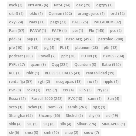
nycb
(2)
NYFANG
(6)
NYSE
(14)
oex
(29)
ogzpy
(1)
oibr3
(2)
oklo
(1)
Opinion
(202)
orange juice
(1)
orcl
(12)
oxy
(24)
Paas
(31)
pags
(23)
PALL
(25)
PALLADIUM
(32)
Pam
(57)
PANW
(1)
PATH
(4)
pbi
(1)
Pbr
(145)
pce
(2)
pdd
(6)
pep
(1)
PERU
(18)
Peso Arg.
(457)
petroleo
(280)
pfe
(10)
pff
(3)
pg
(4)
PL
(1)
platinum
(28)
pltr
(12)
podcast
(200)
Powell
(7)
pplt
(20)
PUTIN
(1)
PYMES
(234)
PYPL
(27)
qcom
(9)
Qqq
(224)
Quantum
(3)
Ratio
(920)
RCL
(1)
rddt
(1)
REDES SOCIALES
(41)
rentabilidad
(19)
renta fija
(57)
rgti
(2)
riesgopais
(18)
rio
(1)
ripple
(1)
rivn
(9)
roku
(7)
rsp
(7)
rsx
(4)
RTS
(5)
rty
(6)
Rusia
(21)
Russell 2000
(242)
RVX
(18)
sami
(1)
San
(4)
scco
(1)
schw
(1)
semi
(2)
semis
(267)
sgg
(1)
Shanghai
(65)
Shcomp
(65)
Shekel
(5)
shy
(4)
sid
(19)
sidu
(4)
SIL
(5)
SILJ
(6)
silv
(4)
Silver
(276)
SINGAPUR
(1)
slv
(6)
smci
(3)
smh
(10)
snap
(2)
snow
(7)