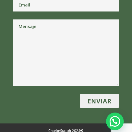
CharlieSupph 2024®