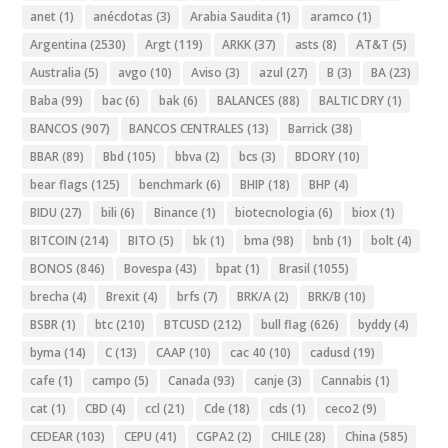
anet
(1)
anécdotas
(3)
Arabia Saudita
(1)
aramco
(1)
Argentina
(2530)
Argt
(119)
ARKK
(37)
asts
(8)
AT&T
(5)
Australia
(5)
avgo
(10)
Aviso
(3)
azul
(27)
B
(3)
BA
(23)
Baba
(99)
bac
(6)
bak
(6)
BALANCES
(88)
BALTIC DRY
(1)
BANCOS
(907)
BANCOS CENTRALES
(13)
Barrick
(38)
BBAR
(89)
Bbd
(105)
bbva
(2)
bcs
(3)
BDORY
(10)
bear flags
(125)
benchmark
(6)
BHIP
(18)
BHP
(4)
BIDU
(27)
bili
(6)
Binance
(1)
biotecnologia
(6)
biox
(1)
BITCOIN
(214)
BITO
(5)
bk
(1)
bma
(98)
bnb
(1)
bolt
(4)
BONOS
(846)
Bovespa
(43)
bpat
(1)
Brasil
(1055)
brecha
(4)
Brexit
(4)
brfs
(7)
BRK/A
(2)
BRK/B
(10)
BSBR
(1)
btc
(210)
BTCUSD
(212)
bull flag
(626)
byddy
(4)
byma
(14)
C
(13)
CAAP
(10)
cac 40
(10)
cadusd
(19)
cafe
(1)
campo
(5)
Canada
(93)
canje
(3)
Cannabis
(1)
cat
(1)
CBD
(4)
ccl
(21)
Cde
(18)
cds
(1)
ceco2
(9)
CEDEAR
(103)
CEPU
(41)
CGPA2
(2)
CHILE
(28)
China
(585)