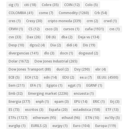
cig
(1)
citi
(18)
Cobre
(35)
COIN
(12)
Colo
(5)
COLOMBIA
(41)
come
(7)
Commodity
(1260)
Crb
(54)
cres
(1)
Cresy
(30)
cripto moneda
(339)
crm
(2)
crwd
(1)
CRWV
(1)
CS
(12)
csco
(3)
cursos
(1)
cuña
(1931)
cvs
(1)
cvx
(33)
Dax
(26)
DB
(6)
dba
(2)
Deja vu
(134)
Desp
(10)
dgcu2
(4)
Dia
(2)
didi
(4)
Dis
(19)
divergencias
(141)
dlo
(3)
docn
(1)
dogeusd
(2)
Dolar
(1672)
Dow Jones Industrial
(265)
Dow Jones Transport
(88)
duol
(2)
Dxy
(290)
ebr
(4)
ECB
(5)
ECH
(12)
edn
(14)
EDU
(2)
ee.u
(7)
EE.UU.
(4500)
Eem
(211)
EFA
(1)
Egipto
(1)
egpt
(1)
EGRNF
(1)
Emb
(32)
Emerging market
(2236)
encuesta
(1)
Energia
(377)
enph
(1)
epam
(3)
EPU
(14)
ERIC
(1)
Erj
(3)
ES
(73)
escritos
(3)
España
(20)
estadistica
(158)
ETF
(13)
ETFs
(1727)
ethereum
(95)
ethusd
(96)
ETN
(10)
eu10y
(5)
eurgbp
(1)
EURILS
(2)
eurjpy
(1)
Euro
(104)
Europa
(119)