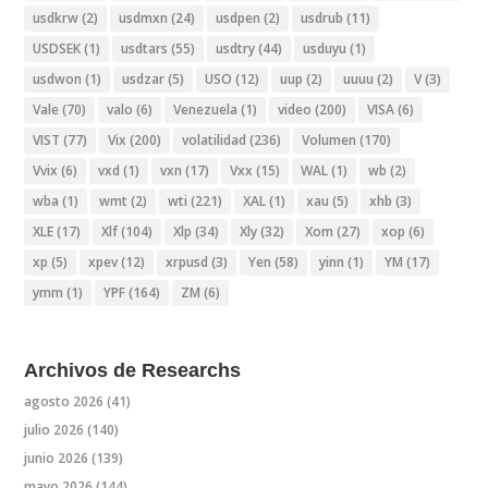
usdkrw
(2)
usdmxn
(24)
usdpen
(2)
usdrub
(11)
USDSEK
(1)
usdtars
(55)
usdtry
(44)
usduyu
(1)
usdwon
(1)
usdzar
(5)
USO
(12)
uup
(2)
uuuu
(2)
V
(3)
Vale
(70)
valo
(6)
Venezuela
(1)
video
(200)
VISA
(6)
VIST
(77)
Vix
(200)
volatilidad
(236)
Volumen
(170)
Vvix
(6)
vxd
(1)
vxn
(17)
Vxx
(15)
WAL
(1)
wb
(2)
wba
(1)
wmt
(2)
wti
(221)
XAL
(1)
xau
(5)
xhb
(3)
XLE
(17)
Xlf
(104)
Xlp
(34)
Xly
(32)
Xom
(27)
xop
(6)
xp
(5)
xpev
(12)
xrpusd
(3)
Yen
(58)
yinn
(1)
YM
(17)
ymm
(1)
YPF
(164)
ZM
(6)
Archivos de Researchs
agosto 2026
(41)
julio 2026
(140)
junio 2026
(139)
mayo 2026
(144)