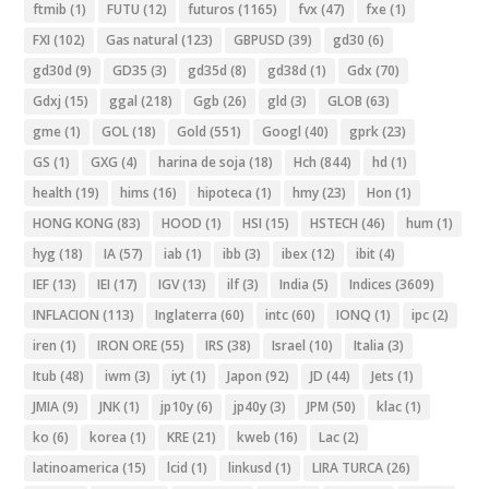
ftmib
(1)
FUTU
(12)
futuros
(1165)
fvx
(47)
fxe
(1)
FXI
(102)
Gas natural
(123)
GBPUSD
(39)
gd30
(6)
gd30d
(9)
GD35
(3)
gd35d
(8)
gd38d
(1)
Gdx
(70)
Gdxj
(15)
ggal
(218)
Ggb
(26)
gld
(3)
GLOB
(63)
gme
(1)
GOL
(18)
Gold
(551)
Googl
(40)
gprk
(23)
GS
(1)
GXG
(4)
harina de soja
(18)
Hch
(844)
hd
(1)
health
(19)
hims
(16)
hipoteca
(1)
hmy
(23)
Hon
(1)
HONG KONG
(83)
HOOD
(1)
HSI
(15)
HSTECH
(46)
hum
(1)
hyg
(18)
IA
(57)
iab
(1)
ibb
(3)
ibex
(12)
ibit
(4)
IEF
(13)
IEI
(17)
IGV
(13)
ilf
(3)
India
(5)
Indices
(3609)
INFLACION
(113)
Inglaterra
(60)
intc
(60)
IONQ
(1)
ipc
(2)
iren
(1)
IRON ORE
(55)
IRS
(38)
Israel
(10)
Italia
(3)
Itub
(48)
iwm
(3)
iyt
(1)
Japon
(92)
JD
(44)
Jets
(1)
JMIA
(9)
JNK
(1)
jp10y
(6)
jp40y
(3)
JPM
(50)
klac
(1)
ko
(6)
korea
(1)
KRE
(21)
kweb
(16)
Lac
(2)
latinoamerica
(15)
lcid
(1)
linkusd
(1)
LIRA TURCA
(26)