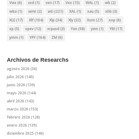
Vvix
(6)
vxd
(1)
vxn
(17)
Vxx
(15)
WAL
(1)
wb
(2)
wba
(1)
wmt
(2)
wti
(221)
XAL
(1)
xau
(5)
xhb
(3)
XLE
(17)
Xlf
(104)
Xlp
(34)
Xly
(32)
Xom
(27)
xop
(6)
xp
(5)
xpev
(12)
xrpusd
(3)
Yen
(58)
yinn
(1)
YM
(17)
ymm
(1)
YPF
(164)
ZM
(6)
Archivos de Researchs
agosto 2026
(36)
julio 2026
(140)
junio 2026
(139)
mayo 2026
(144)
abril 2026
(143)
marzo 2026
(153)
febrero 2026
(128)
enero 2026
(139)
diciembre 2025
(146)