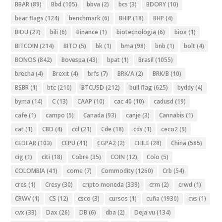
BBAR
(89)
Bbd
(105)
bbva
(2)
bcs
(3)
BDORY
(10)
bear flags
(124)
benchmark
(6)
BHIP
(18)
BHP
(4)
BIDU
(27)
bili
(6)
Binance
(1)
biotecnologia
(6)
biox
(1)
BITCOIN
(214)
BITO
(5)
bk
(1)
bma
(98)
bnb
(1)
bolt
(4)
BONOS
(842)
Bovespa
(43)
bpat
(1)
Brasil
(1055)
brecha
(4)
Brexit
(4)
brfs
(7)
BRK/A
(2)
BRK/B
(10)
BSBR
(1)
btc
(210)
BTCUSD
(212)
bull flag
(625)
byddy
(4)
byma
(14)
C
(13)
CAAP
(10)
cac 40
(10)
cadusd
(19)
cafe
(1)
campo
(5)
Canada
(93)
canje
(3)
Cannabis
(1)
cat
(1)
CBD
(4)
ccl
(21)
Cde
(18)
cds
(1)
ceco2
(9)
CEDEAR
(103)
CEPU
(41)
CGPA2
(2)
CHILE
(28)
China
(585)
cig
(1)
citi
(18)
Cobre
(35)
COIN
(12)
Colo
(5)
COLOMBIA
(41)
come
(7)
Commodity
(1260)
Crb
(54)
cres
(1)
Cresy
(30)
cripto moneda
(339)
crm
(2)
crwd
(1)
CRWV
(1)
CS
(12)
csco
(3)
cursos
(1)
cuña
(1930)
cvs
(1)
cvx
(33)
Dax
(26)
DB
(6)
dba
(2)
Deja vu
(134)