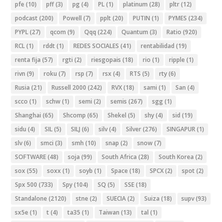
pfe
(10)
pff
(3)
pg
(4)
PL
(1)
platinum
(28)
pltr
(12)
podcast
(200)
Powell
(7)
pplt
(20)
PUTIN
(1)
PYMES
(234)
PYPL
(27)
qcom
(9)
Qqq
(224)
Quantum
(3)
Ratio
(920)
RCL
(1)
rddt
(1)
REDES SOCIALES
(41)
rentabilidad
(19)
renta fija
(57)
rgti
(2)
riesgopais
(18)
rio
(1)
ripple
(1)
rivn
(9)
roku
(7)
rsp
(7)
rsx
(4)
RTS
(5)
rty
(6)
Rusia
(21)
Russell 2000
(242)
RVX
(18)
sami
(1)
San
(4)
scco
(1)
schw
(1)
semi
(2)
semis
(267)
sgg
(1)
Shanghai
(65)
Shcomp
(65)
Shekel
(5)
shy
(4)
sid
(19)
sidu
(4)
SIL
(5)
SILJ
(6)
silv
(4)
Silver
(276)
SINGAPUR
(1)
slv
(6)
smci
(3)
smh
(10)
snap
(2)
snow
(7)
SOFTWARE
(48)
soja
(99)
South Africa
(28)
South Korea
(2)
sox
(55)
soxx
(1)
soyb
(1)
Space
(18)
SPCX
(2)
spot
(2)
Spx 500
(733)
Spy
(104)
SQ
(5)
SSE
(18)
Standalone
(2120)
stne
(2)
SUECIA
(2)
Suiza
(18)
supv
(93)
sx5e
(1)
t
(4)
ta35
(1)
Taiwan
(13)
tal
(1)