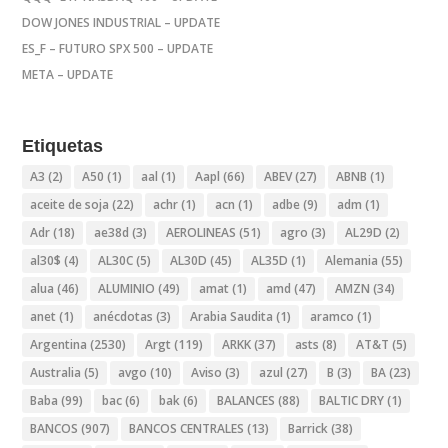
DOW JONES INDUSTRIAL – UPDATE
ES_F – FUTURO SPX 500 – UPDATE
META – UPDATE
Etiquetas
A3
(2)
A50
(1)
aal
(1)
Aapl
(66)
ABEV
(27)
ABNB
(1)
aceite de soja
(22)
achr
(1)
acn
(1)
adbe
(9)
adm
(1)
Adr
(18)
ae38d
(3)
AEROLINEAS
(51)
agro
(3)
AL29D
(2)
al30$
(4)
AL30C
(5)
AL30D
(45)
AL35D
(1)
Alemania
(55)
alua
(46)
ALUMINIO
(49)
amat
(1)
amd
(47)
AMZN
(34)
anet
(1)
anécdotas
(3)
Arabia Saudita
(1)
aramco
(1)
Argentina
(2530)
Argt
(119)
ARKK
(37)
asts
(8)
AT&T
(5)
Australia
(5)
avgo
(10)
Aviso
(3)
azul
(27)
B
(3)
BA
(23)
Baba
(99)
bac
(6)
bak
(6)
BALANCES
(88)
BALTIC DRY
(1)
BANCOS
(907)
BANCOS CENTRALES
(13)
Barrick
(38)