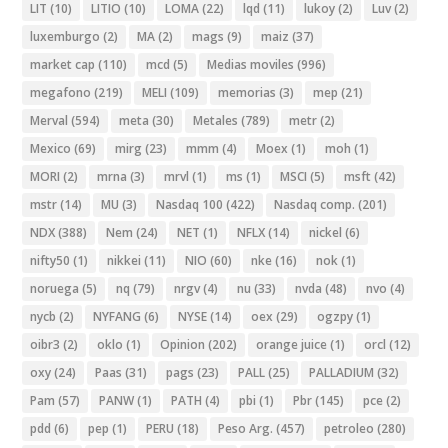
LIT
(10)
LITIO
(10)
LOMA
(22)
lqd
(11)
lukoy
(2)
Luv
(2)
luxemburgo
(2)
MA
(2)
mags
(9)
maiz
(37)
market cap
(110)
mcd
(5)
Medias moviles
(996)
megafono
(219)
MELI
(109)
memorias
(3)
mep
(21)
Merval
(594)
meta
(30)
Metales
(789)
metr
(2)
Mexico
(69)
mirg
(23)
mmm
(4)
Moex
(1)
moh
(1)
MORI
(2)
mrna
(3)
mrvl
(1)
ms
(1)
MSCI
(5)
msft
(42)
mstr
(14)
MU
(3)
Nasdaq 100
(422)
Nasdaq comp.
(201)
NDX
(388)
Nem
(24)
NET
(1)
NFLX
(14)
nickel
(6)
nifty50
(1)
nikkei
(11)
NIO
(60)
nke
(16)
nok
(1)
noruega
(5)
nq
(79)
nrgv
(4)
nu
(33)
nvda
(48)
nvo
(4)
nycb
(2)
NYFANG
(6)
NYSE
(14)
oex
(29)
ogzpy
(1)
oibr3
(2)
oklo
(1)
Opinion
(202)
orange juice
(1)
orcl
(12)
oxy
(24)
Paas
(31)
pags
(23)
PALL
(25)
PALLADIUM
(32)
Pam
(57)
PANW
(1)
PATH
(4)
pbi
(1)
Pbr
(145)
pce
(2)
pdd
(6)
pep
(1)
PERU
(18)
Peso Arg.
(457)
petroleo
(280)