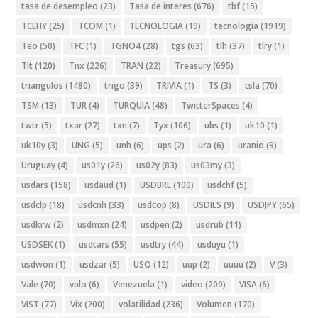
tasa de desempleo
(23)
Tasa de interes
(676)
tbf
(15)
TCEHY
(25)
TCOM
(1)
TECNOLOGIA
(19)
tecnología
(1919)
Teo
(50)
TFC
(1)
TGNO4
(28)
tgs
(63)
tlh
(37)
tlry
(1)
Tlt
(120)
Tnx
(226)
TRAN
(22)
Treasury
(695)
triangulos
(1480)
trigo
(39)
TRIVIA
(1)
TS
(3)
tsla
(70)
TSM
(13)
TUR
(4)
TURQUIA
(48)
TwitterSpaces
(4)
twtr
(5)
txar
(27)
txn
(7)
Tyx
(106)
ubs
(1)
uk10
(1)
uk10y
(3)
UNG
(5)
unh
(6)
ups
(2)
ura
(6)
uranio
(9)
Uruguay
(4)
us01y
(26)
us02y
(83)
us03my
(3)
usdars
(158)
usdaud
(1)
USDBRL
(100)
usdchf
(5)
usdclp
(18)
usdcnh
(33)
usdcop
(8)
USDILS
(9)
USDJPY
(65)
usdkrw
(2)
usdmxn
(24)
usdpen
(2)
usdrub
(11)
USDSEK
(1)
usdtars
(55)
usdtry
(44)
usduyu
(1)
usdwon
(1)
usdzar
(5)
USO
(12)
uup
(2)
uuuu
(2)
V
(3)
Vale
(70)
valo
(6)
Venezuela
(1)
video
(200)
VISA
(6)
VIST
(77)
Vix
(200)
volatilidad
(236)
Volumen
(170)