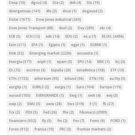
Desp
(10)
dgcu2
(4)
Dia
(2)
didi
(4)
Dis
(19)
divergencias
(141)
dlo
(3)
docn
(1)
dogeusd
(2)
Dolar
(1671)
Dow Jones Industrial
(265)
Dow Jones Transport
(88)
duol
(2)
Dxy
(289)
ebr
(4)
ECB
(5)
ECH
(12)
edn
(14)
EDU
(2)
ee.u
(7)
EE.UU.
(4496)
Eem
(211)
EFA
(1)
Egipto
(1)
egpt
(1)
EGRNF
(1)
Emb
(32)
Emerging market
(2236)
encuesta
(1)
Energia
(377)
enph
(1)
epam
(3)
EPU
(14)
ERIC
(1)
Erj
(3)
ES
(73)
escritos
(3)
España
(20)
estadistica
(158)
ETF
(13)
ETFs
(1725)
ethereum
(95)
ethusd
(96)
ETN
(10)
eu10y
(5)
eurgbp
(1)
EURILS
(2)
eurjpy
(1)
Euro
(104)
Europa
(119)
eurusd
(105)
EVERGRANDE
(1)
Ewg
(1)
ewh
(4)
ewj
(3)
ewp
(2)
EWU
(3)
eww
(28)
Ewz
(319)
F
(1)
fb
(27)
fcx
(2)
FDX
(5)
Fed
(26)
ffie
(2)
Fibonacci
(3989)
financiero
(932)
fly
(5)
fm
(2)
Fnv
(7)
Fomc
(9)
FORD
(1)
Forex
(912)
francia
(10)
FRC
(3)
frontier markets
(2)