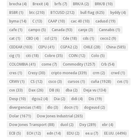
brecha
(4)
Brexit
(4)
brfs
(7)
BRK/A
(2)
BRK/B
(10)
BSBR
(1)
btc
(210)
BTCUSD
(212)
bull flag
(625)
byddy
(4)
byma
(14)
C
(13)
CAAP
(10)
cac 40
(10)
cadusd
(19)
cafe
(1)
campo
(5)
Canada
(93)
canje
(3)
Cannabis
(1)
cat
(1)
CBD
(4)
ccl
(21)
Cde
(18)
cds
(1)
ceco2
(9)
CEDEAR
(103)
CEPU
(41)
CGPA2
(2)
CHILE
(28)
China
(585)
cig
(1)
citi
(18)
Cobre
(35)
COIN
(12)
Colo
(5)
COLOMBIA
(41)
come
(7)
Commodity
(1257)
Crb
(54)
cres
(1)
Cresy
(30)
cripto moneda
(339)
crm
(2)
crwd
(1)
CRWV
(1)
CS
(12)
csco
(3)
cursos
(1)
cuña
(1928)
cvs
(1)
cvx
(33)
Dax
(26)
DB
(6)
dba
(2)
Deja vu
(134)
Desp
(10)
dgcu2
(4)
Dia
(2)
didi
(4)
Dis
(19)
divergencias
(140)
dlo
(3)
docn
(1)
dogeusd
(2)
Dolar
(1671)
Dow Jones Industrial
(265)
Dow Jones Transport
(88)
duol
(2)
Dxy
(289)
ebr
(4)
ECB
(5)
ECH
(12)
edn
(14)
EDU
(2)
ee.u
(7)
EE.UU.
(4496)