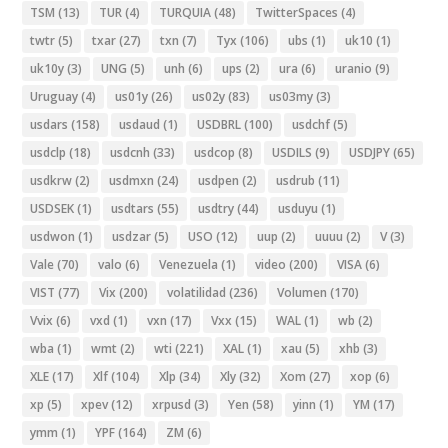
TSM
(13)
TUR
(4)
TURQUIA
(48)
TwitterSpaces
(4)
twtr
(5)
txar
(27)
txn
(7)
Tyx
(106)
ubs
(1)
uk10
(1)
uk10y
(3)
UNG
(5)
unh
(6)
ups
(2)
ura
(6)
uranio
(9)
Uruguay
(4)
us01y
(26)
us02y
(83)
us03my
(3)
usdars
(158)
usdaud
(1)
USDBRL
(100)
usdchf
(5)
usdclp
(18)
usdcnh
(33)
usdcop
(8)
USDILS
(9)
USDJPY
(65)
usdkrw
(2)
usdmxn
(24)
usdpen
(2)
usdrub
(11)
USDSEK
(1)
usdtars
(55)
usdtry
(44)
usduyu
(1)
usdwon
(1)
usdzar
(5)
USO
(12)
uup
(2)
uuuu
(2)
V
(3)
Vale
(70)
valo
(6)
Venezuela
(1)
video
(200)
VISA
(6)
VIST
(77)
Vix
(200)
volatilidad
(236)
Volumen
(170)
Vvix
(6)
vxd
(1)
vxn
(17)
Vxx
(15)
WAL
(1)
wb
(2)
wba
(1)
wmt
(2)
wti
(221)
XAL
(1)
xau
(5)
xhb
(3)
XLE
(17)
Xlf
(104)
Xlp
(34)
Xly
(32)
Xom
(27)
xop
(6)
xp
(5)
xpev
(12)
xrpusd
(3)
Yen
(58)
yinn
(1)
YM
(17)
ymm
(1)
YPF
(164)
ZM
(6)