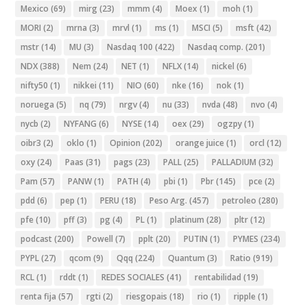
Mexico
(69)
mirg
(23)
mmm
(4)
Moex
(1)
moh
(1)
MORI
(2)
mrna
(3)
mrvl
(1)
ms
(1)
MSCI
(5)
msft
(42)
mstr
(14)
MU
(3)
Nasdaq 100
(422)
Nasdaq comp.
(201)
NDX
(388)
Nem
(24)
NET
(1)
NFLX
(14)
nickel
(6)
nifty50
(1)
nikkei
(11)
NIO
(60)
nke
(16)
nok
(1)
noruega
(5)
nq
(79)
nrgv
(4)
nu
(33)
nvda
(48)
nvo
(4)
nycb
(2)
NYFANG
(6)
NYSE
(14)
oex
(29)
ogzpy
(1)
oibr3
(2)
oklo
(1)
Opinion
(202)
orange juice
(1)
orcl
(12)
oxy
(24)
Paas
(31)
pags
(23)
PALL
(25)
PALLADIUM
(32)
Pam
(57)
PANW
(1)
PATH
(4)
pbi
(1)
Pbr
(145)
pce
(2)
pdd
(6)
pep
(1)
PERU
(18)
Peso Arg.
(457)
petroleo
(280)
pfe
(10)
pff
(3)
pg
(4)
PL
(1)
platinum
(28)
pltr
(12)
podcast
(200)
Powell
(7)
pplt
(20)
PUTIN
(1)
PYMES
(234)
PYPL
(27)
qcom
(9)
Qqq
(224)
Quantum
(3)
Ratio
(919)
RCL
(1)
rddt
(1)
REDES SOCIALES
(41)
rentabilidad
(19)
renta fija
(57)
rgti
(2)
riesgopais
(18)
rio
(1)
ripple
(1)