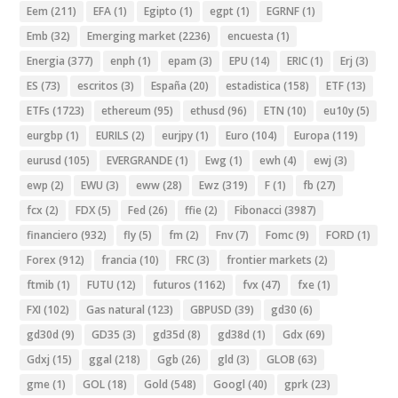
Eem
(211)
EFA
(1)
Egipto
(1)
egpt
(1)
EGRNF
(1)
Emb
(32)
Emerging market
(2236)
encuesta
(1)
Energia
(377)
enph
(1)
epam
(3)
EPU
(14)
ERIC
(1)
Erj
(3)
ES
(73)
escritos
(3)
España
(20)
estadistica
(158)
ETF
(13)
ETFs
(1723)
ethereum
(95)
ethusd
(96)
ETN
(10)
eu10y
(5)
eurgbp
(1)
EURILS
(2)
eurjpy
(1)
Euro
(104)
Europa
(119)
eurusd
(105)
EVERGRANDE
(1)
Ewg
(1)
ewh
(4)
ewj
(3)
ewp
(2)
EWU
(3)
eww
(28)
Ewz
(319)
F
(1)
fb
(27)
fcx
(2)
FDX
(5)
Fed
(26)
ffie
(2)
Fibonacci
(3987)
financiero
(932)
fly
(5)
fm
(2)
Fnv
(7)
Fomc
(9)
FORD
(1)
Forex
(912)
francia
(10)
FRC
(3)
frontier markets
(2)
ftmib
(1)
FUTU
(12)
futuros
(1162)
fvx
(47)
fxe
(1)
FXI
(102)
Gas natural
(123)
GBPUSD
(39)
gd30
(6)
gd30d
(9)
GD35
(3)
gd35d
(8)
gd38d
(1)
Gdx
(69)
Gdxj
(15)
ggal
(218)
Ggb
(26)
gld
(3)
GLOB
(63)
gme
(1)
GOL
(18)
Gold
(548)
Googl
(40)
gprk
(23)