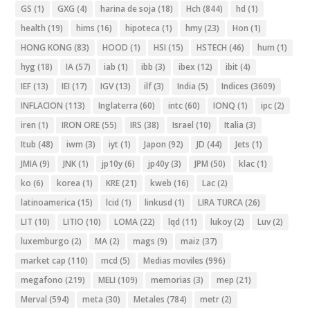
GS
(1)
GXG
(4)
harina de soja
(18)
Hch
(844)
hd
(1)
health
(19)
hims
(16)
hipoteca
(1)
hmy
(23)
Hon
(1)
HONG KONG
(83)
HOOD
(1)
HSI
(15)
HSTECH
(46)
hum
(1)
hyg
(18)
IA
(57)
iab
(1)
ibb
(3)
ibex
(12)
ibit
(4)
IEF
(13)
IEI
(17)
IGV
(13)
ilf
(3)
India
(5)
Indices
(3609)
INFLACION
(113)
Inglaterra
(60)
intc
(60)
IONQ
(1)
ipc
(2)
iren
(1)
IRON ORE
(55)
IRS
(38)
Israel
(10)
Italia
(3)
Itub
(48)
iwm
(3)
iyt
(1)
Japon
(92)
JD
(44)
Jets
(1)
JMIA
(9)
JNK
(1)
jp10y
(6)
jp40y
(3)
JPM
(50)
klac
(1)
ko
(6)
korea
(1)
KRE
(21)
kweb
(16)
Lac
(2)
latinoamerica
(15)
lcid
(1)
linkusd
(1)
LIRA TURCA
(26)
LIT
(10)
LITIO
(10)
LOMA
(22)
lqd
(11)
lukoy
(2)
Luv
(2)
luxemburgo
(2)
MA
(2)
mags
(9)
maiz
(37)
market cap
(110)
mcd
(5)
Medias moviles
(996)
megafono
(219)
MELI
(109)
memorias
(3)
mep
(21)
Merval
(594)
meta
(30)
Metales
(784)
metr
(2)