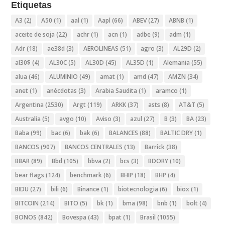
Etiquetas
A3
(2)
A50
(1)
aal
(1)
Aapl
(66)
ABEV
(27)
ABNB
(1)
aceite de soja
(22)
achr
(1)
acn
(1)
adbe
(9)
adm
(1)
Adr
(18)
ae38d
(3)
AEROLINEAS
(51)
agro
(3)
AL29D
(2)
al30$
(4)
AL30C
(5)
AL30D
(45)
AL35D
(1)
Alemania
(55)
alua
(46)
ALUMINIO
(49)
amat
(1)
amd
(47)
AMZN
(34)
anet
(1)
anécdotas
(3)
Arabia Saudita
(1)
aramco
(1)
Argentina
(2530)
Argt
(119)
ARKK
(37)
asts
(8)
AT&T
(5)
Australia
(5)
avgo
(10)
Aviso
(3)
azul
(27)
B
(3)
BA
(23)
Baba
(99)
bac
(6)
bak
(6)
BALANCES
(88)
BALTIC DRY
(1)
BANCOS
(907)
BANCOS CENTRALES
(13)
Barrick
(38)
BBAR
(89)
Bbd
(105)
bbva
(2)
bcs
(3)
BDORY
(10)
bear flags
(124)
benchmark
(6)
BHIP
(18)
BHP
(4)
BIDU
(27)
bili
(6)
Binance
(1)
biotecnologia
(6)
biox
(1)
BITCOIN
(214)
BITO
(5)
bk
(1)
bma
(98)
bnb
(1)
bolt
(4)
BONOS
(842)
Bovespa
(43)
bpat
(1)
Brasil
(1055)