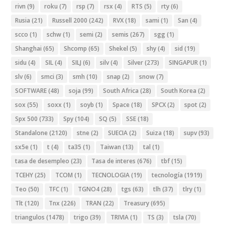
rivn
(9)
roku
(7)
rsp
(7)
rsx
(4)
RTS
(5)
rty
(6)
Rusia
(21)
Russell 2000
(242)
RVX
(18)
sami
(1)
San
(4)
scco
(1)
schw
(1)
semi
(2)
semis
(267)
sgg
(1)
Shanghai
(65)
Shcomp
(65)
Shekel
(5)
shy
(4)
sid
(19)
sidu
(4)
SIL
(4)
SILJ
(6)
silv
(4)
Silver
(273)
SINGAPUR
(1)
slv
(6)
smci
(3)
smh
(10)
snap
(2)
snow
(7)
SOFTWARE
(48)
soja
(99)
South Africa
(28)
South Korea
(2)
sox
(55)
soxx
(1)
soyb
(1)
Space
(18)
SPCX
(2)
spot
(2)
Spx 500
(733)
Spy
(104)
SQ
(5)
SSE
(18)
Standalone
(2120)
stne
(2)
SUECIA
(2)
Suiza
(18)
supv
(93)
sx5e
(1)
t
(4)
ta35
(1)
Taiwan
(13)
tal
(1)
tasa de desempleo
(23)
Tasa de interes
(676)
tbf
(15)
TCEHY
(25)
TCOM
(1)
TECNOLOGIA
(19)
tecnología
(1919)
Teo
(50)
TFC
(1)
TGNO4
(28)
tgs
(63)
tlh
(37)
tlry
(1)
Tlt
(120)
Tnx
(226)
TRAN
(22)
Treasury
(695)
triangulos
(1478)
trigo
(39)
TRIVIA
(1)
TS
(3)
tsla
(70)